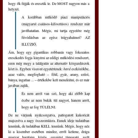
hogy ők fújják és eresztik le. De MOST nagyon más a 
helyzet. 
A korábban működő piaci manipulációs 
(magyarul csalásos-kifosztásos) rendszer már 
javíthatatlan. Mégis, mi tartja egyelőre még 
fúvódásban az egész trágyahalmot? AZ 
ILLÚZIÓ. 
Ám, hogy egy gigantikus robbanás vagy fokozatos 
ereszkedés fogja kinyírni az eddigi működési rendszert, 
ezen még megy a találgatás az alternatív közgazdászok 
közt is. Egyben viszont egyetértenek: 
hard 
eszközökbe, 
azaz valós, megfogható ‒ föld, gyár, arany, ezüst, 
bánya, ingatlan ... ‒ értékekbe kell menekülni, és ez már 
javában zajlik. 
És nem arról van szó, hogy aki előbb kap 
észbe az nem bukik túl nagyot, hanem arról, 
hogy az fog TÚLÉLNI. 
De ne várjunk nyálcsorgatva, pattogatott kukoricát 
majszolva a nagy összeomlásra. Ennek ideje tudatában 
lennünk, de tudatában KELL lennünk. Mégis, hogy néz 
ki a kisember esetében mindez, erről kellene, drága 
magyar barátaim, közös, egymást támogató, nyílt 