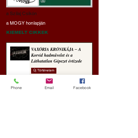
A háború kisiklott, a
Miért tabu Fauci
a Szilaj Csikón
diplomáciának nem
büntetőjogi felelős
a MOGY honlapján
maradt tere (Alastair
vonása
Crooke jegyzete)
KIEMELT CIKKEK
VAXÓRIA KRÓNIKÁJA ‒ A
Korvid hadművelet és a
Láthatatlan Gépezet évtizede
Új Történelem
3 nappal ezelőtt
Phone
Email
Facebook
Darai Lajos: Naplóbölcsességeim
(2018)
Kultúra
6 nappal ezelőtt