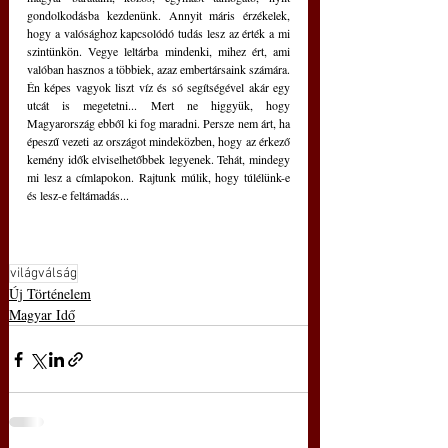
gondolkodásba kezdenünk. Annyit máris érzékelek, 
hogy a valósághoz kapcsolódó tudás lesz az érték a mi 
szintünkön. Vegye leltárba mindenki, mihez ért, ami 
valóban hasznos a többiek, azaz embertársaink számára. 
Én képes vagyok liszt víz és só segítségével akár egy 
utcát is megetetni... Mert ne higgyük, hogy 
Magyarország ebből ki fog maradni. Persze nem árt, ha 
épeszű vezeti az országot mindeközben, hogy az érkező 
kemény idők elviselhetőbbek legyenek. Tehát, mindegy 
mi lesz a címlapokon. Rajtunk múlik, hogy túlélünk-e 
és lesz-e feltámadás...
világválság
Új Történelem
Magyar Idő