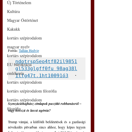
Új Történelem
Kultúra
Magyar Őstörténet
Kakukk
kortárs szépirodalom
magyar nyelv
Forrás: 
Tallián Hedvig
kortárs szépirodalom
ndotrspSeo4tf82il9851
EU bürokrácia
gl533glgff0fu 98ag38l
emlékezés
1lfg47t.1ht10091ó3
  ·
kortárs szépirodalom
kortárs szépirodalom filozófia
kortárs szépirodalom
Szenzációhajhász címlapok pusztító robbanásról ‒ 
filozófia
vagy hosszú és lassú agónia?
Trump vámjai, a külföldi befektetések és a gazdasági 
növekedés pitvarban sincs ahhoz, hogy képes legyen 