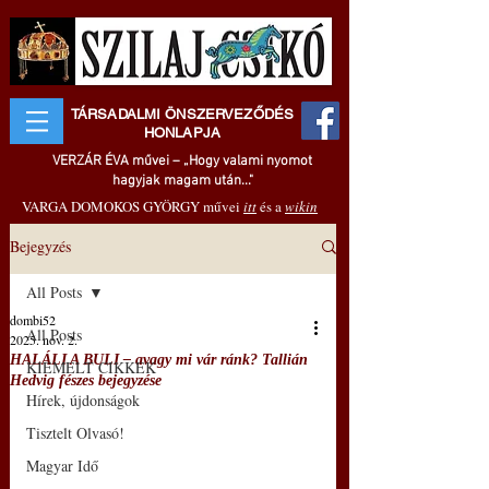
TÁRSADALMI ÖNSZERVEZŐDÉS
HONLAPJA
VERZÁR ÉVA művei – „Hogy valami nyomot
hagyjak magam után..."
VARGA DOMOKOS GYÖRGY művei
itt
és a
wikin
Bejegyzés
All Posts
dombi52
All Posts
2025. nov. 2.
HALÁLI A BULI ‒ avagy mi vár ránk? Tallián
KIEMELT CIKKEK
Hedvig fészes bejegyzése
Hírek, újdonságok
Tisztelt Olvasó!
Magyar Idő