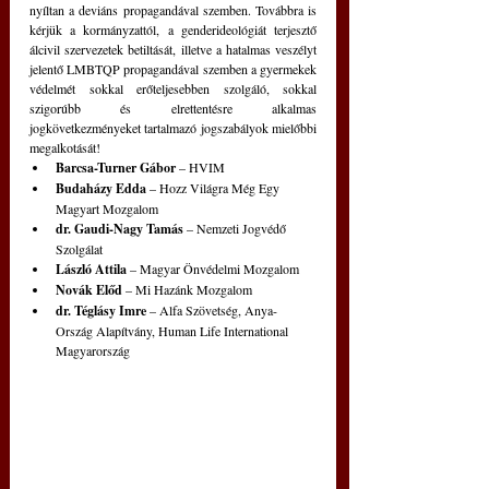
nyíltan a deviáns propagandával szemben. Továbbra is 
kérjük a kormányzattól, a genderideológiát terjesztő 
álcivil szervezetek betiltását, illetve a hatalmas veszélyt 
jelentő LMBTQP propagandával szemben a gyermekek 
védelmét sokkal erőteljesebben szolgáló, sokkal 
szigorúbb és elrettentésre alkalmas 
jogkövetkezményeket tartalmazó jogszabályok mielőbbi 
megalkotását!
Barcsa-Turner Gábor 
– HVIM
Budaházy Edda
 – Hozz Világra Még Egy 
Magyart Mozgalom
dr. Gaudi-Nagy Tamás 
– Nemzeti Jogvédő 
Szolgálat
László Attila
 – Magyar Önvédelmi Mozgalom
Novák Előd
 – Mi Hazánk Mozgalom
dr. Téglásy Imre
 – Alfa Szövetség, Anya-
Ország Alapítvány, Human Life International 
Magyarország