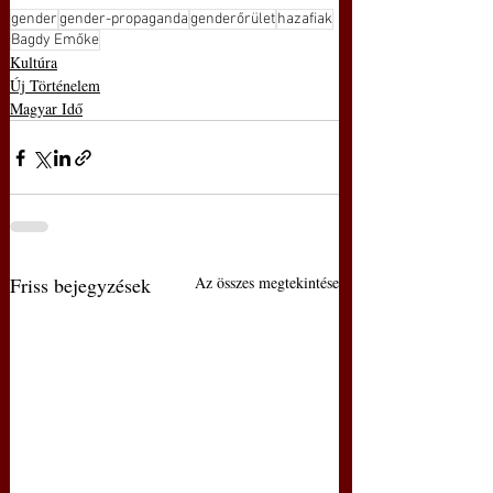
gender
gender-propaganda
genderőrület
hazafiak
Bagdy Emőke
Kultúra
Új Történelem
Magyar Idő
Friss bejegyzések
Az összes megtekintése