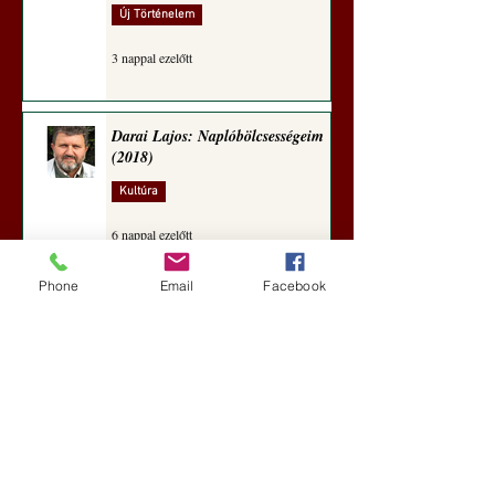
Új Történelem
3 nappal ezelőtt
Darai Lajos: Naplóbölcsességeim
(2018)
Kultúra
6 nappal ezelőtt
Phone
Email
Facebook
A Rothschildok és a Pentagon
bizalmas feljegyzése: „Hét ország
kiiktatása… Irán végleges
legyőzése”
Új Történelem
7 nappal ezelőtt