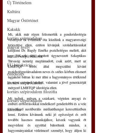
Új Történelem
Kultúra
Magyar Őstörténet
Kakukk
Mi, akik már régen felismertük a genderideológia 
kortárs szépirodalom
veszélyeit és évtizedek óta küzdünk a magyarországi 
terjesztése ellen, ezúton kívánjuk szolidaritásunkat 
magyar nyelv
kifejezni Dr. Bagdy Emőke pszichológus mellett, akit 
kortárs szépirodalom
egy DK-sok által alapított úgynevezett Szkeptikus 
Társaság nemrég megtámadott, csak azért, mert az 
EU bürokrácia
LMBTQP lobbi által megszállni kívánt 
pszichológustársadalom neves és széles körben elismert 
emlékezés
tagjaként bátran ki mer állni a hagyományos értékrend 
kortárs szépirodalom
és nemi szerepek mellett, valamint a jövő generációját 
mérgező LMBTQP ideológia ellen.
kortárs szépirodalom filozófia
Mi tudjuk, milyen a százkarú, végtelen anyagi és 
kortárs szépirodalom
emberi erőforrásokkal rendelkező genderlobbi és a vele 
filozófia
szövetkező neoliberális médiaúthenger kereszttüzében 
lenni. Ezúton kívánunk neki jó egészséget és erőt 
további hasznos munkájához, készek vagyunk őt 
megvédeni és egyúttal bátorítunk minden, a 
hagyományainkat védelmező személyt, hogy álljon ki 