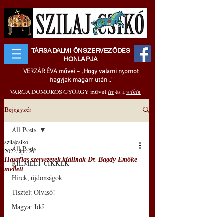
TÁRSADALMI ÖNSZERVEZŐDÉS
HONLAPJA
VERZÁR ÉVA művei – „Hogy valami nyomot
hagyjak magam után..."
VARGA DOMOKOS GYÖRGY művei
itt
és a
wikin
Bejegyzés
All Posts
szilajcsiko
All Posts
2023. ápr. 26.
Hazafias szervezetek kiállnak Dr. Bagdy Emőke
KIEMELT CIKKEK
mellett
Hírek, újdonságok
Tisztelt Olvasó!
Magyar Idő