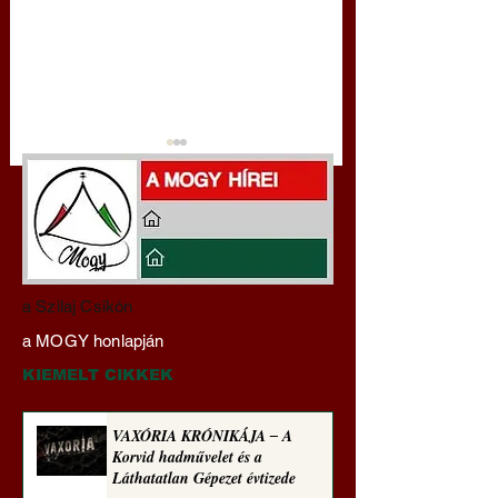
Gyimóthy Gábor
Darai Lajos:
a Szilaj Csikón
nyelvművelő gúnyvers-
Naplóbölcsességei
a MOGY honlapján
sorozata (1773)
(2024)
KIEMELT CIKKEK
VAXÓRIA KRÓNIKÁJA ‒ A
Korvid hadművelet és a
Láthatatlan Gépezet évtizede