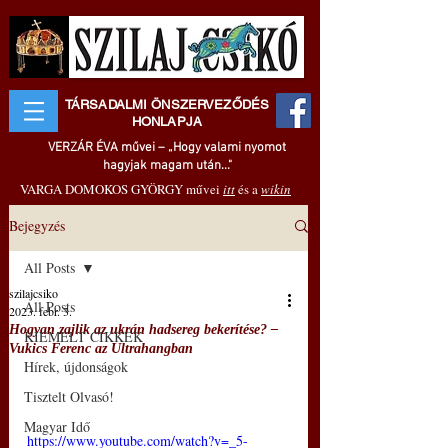
TÁRSADALMI ÖNSZERVEZŐDÉS
HONLAPJA
VERZÁR ÉVA művei – „Hogy valami nyomot
hagyjak magam után..."
VARGA DOMOKOS GYÖRGY művei
itt
és a
wikin
Bejegyzés
All Posts
szilajcsiko
All Posts
2023. febr. 3.
Hogyan zajlik az ukrán hadsereg bekerítése? –
KIEMELT CIKKEK
Vukics Ferenc az Ultrahangban
Hírek, újdonságok
Tisztelt Olvasó!
Magyar Idő
https://www.youtube.com/watch?v=_5-