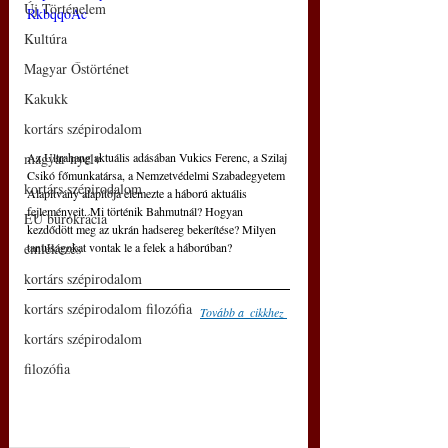
Új Történelem
RkbqqoAc
Kultúra
Magyar Őstörténet
Kakukk
kortárs szépirodalom
Az Ultrahang aktuális adásában Vukics Ferenc, a Szilaj 
magyar nyelv
Csikó főmunkatársa, a Nemzetvédelmi Szabadegyetem 
kortárs szépirodalom
Alapítvány alapítója elemezte a háború aktuális 
fejleményeit. Mi történik Bahmutnál? Hogyan 
EU bürokrácia
kezdődött meg az ukrán hadsereg bekerítése? Milyen 
tanulságokat vontak le a felek a háborúban?
emlékezés
kortárs szépirodalom
kortárs szépirodalom filozófia
Tovább a  cikkhez
kortárs szépirodalom
filozófia