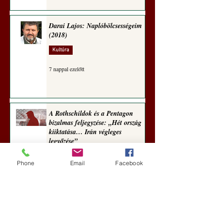
Darai Lajos: Naplóbölcsességeim
(2018)
Kultúra
7 nappal ezelőtt
A Rothschildok és a Pentagon
bizalmas feljegyzése: „Hét ország
kiiktatása… Irán végleges
legyőzése”
Új Történelem
Phone
Email
Facebook
aug. 1.
Geostratégiai dosszié: a háború,
amely megváltoztatta a hatalom
földrajzát (Laala Bechetoula