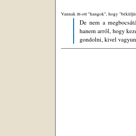
Vannak itt-ott "hangok", hogy "béküljün
De nem a megbocsátásr
hanem arról, hogy kezd
gondolni, kivel vagyun