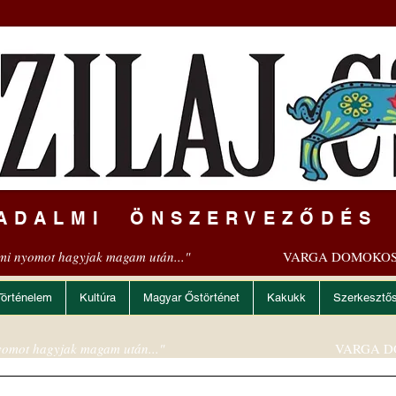
ADALMI ÖNSZERVEZŐDÉS
mi nyomot hagyjak magam után..."
VARGA DOMOKOS
Történelem
Kultúra
Magyar Őstörténet
Kakukk
Szerkesztő
omot hagyjak magam után..."
VARGA D