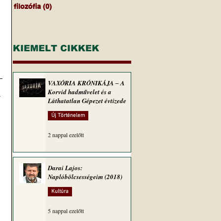
filozófia
(0)
0 bejegyzés
KIEMELT CIKKEK
VAXÓRIA KRÓNIKÁJA ‒ A
Korvid hadművelet és a
Láthatatlan Gépezet évtizede
Új Történelem
2 nappal ezelőtt
Darai Lajos:
Naplóbölcsességeim (2018)
Kultúra
5 nappal ezelőtt