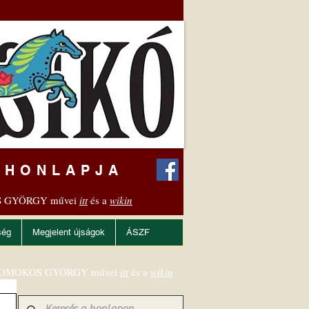
 HONLAPJA
 GYÖRGY művei
itt
és a
wikin
ség
Megjelent újságok
ÁSZF
OMOKOS GYÖRGY művei
itt
és a
wikin