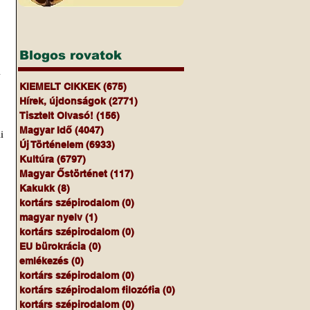
Blogos rovatok
 
KIEMELT CIKKEK
(675)
675 bejegyzés
Hírek, újdonságok
(2771)
2771 bejegyzés
Tisztelt Olvasó!
(156)
156 bejegyzés
Magyar Idő
(4047)
4047 bejegyzés
 
Új Történelem
(6933)
6933 bejegyzés
Kultúra
(6797)
6797 bejegyzés
Magyar Őstörténet
(117)
117 bejegyzés
Kakukk
(8)
8 bejegyzés
kortárs szépirodalom
(0)
0 bejegyzés
magyar nyelv
(1)
1 bejegyzés
kortárs szépirodalom
(0)
0 bejegyzés
EU bürokrácia
(0)
0 bejegyzés
emlékezés
(0)
0 bejegyzés
kortárs szépirodalom
(0)
0 bejegyzés
kortárs szépirodalom filozófia
(0)
0 bejegyzés
kortárs szépirodalom
(0)
0 bejegyzés