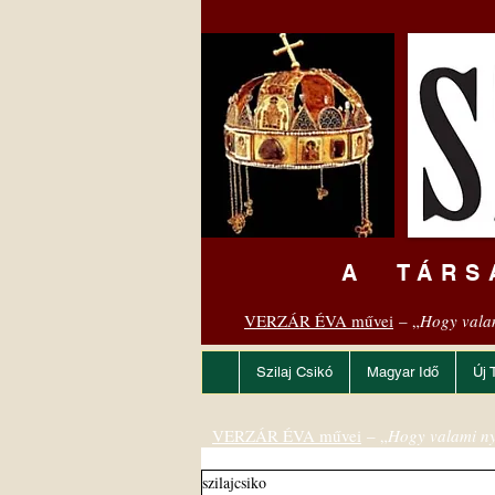
A TÁRS
VERZÁR ÉVA művei
– „
Hogy vala
Szilaj Csikó
Magyar Idő
Új 
VERZÁR ÉVA művei
– „
Hogy valami ny
szilajcsiko