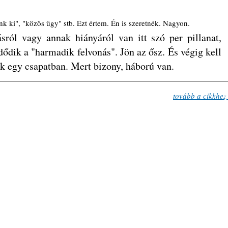
k ki", "közös ügy" stb. Ezt értem. Én is szeretnék. Nagyon. 
ól vagy annak hiányáról van itt szó per pillanat, 
ődik a "harmadik felvonás". Jön az ősz. És végig kell 
k egy csapatban. Mert bizony, háború van.
tovább a cikkhez