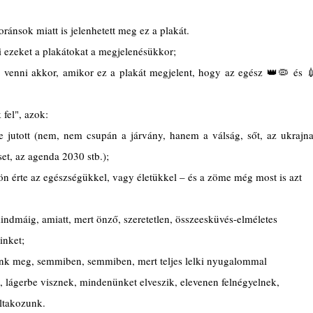
ránsok miatt is jelenhetett meg ez a plakát.
i ezeket a plakátokat a megjelenésükkor;
venni akkor, amikor ez a plakát megjelent, hogy az egész 👑🦠 és 💉
fel", azok: 
 jutott (nem, nem csupán a járvány, hanem a válság, sőt, az ukrajnai
set, az agenda 2030 stb.);
ön érte az egészségükkel, vagy életükkel – és a zöme még most is azt 
ndmáig, amiatt, mert önző, szeretetlen, összeesküvés-elméletes 
inket;
unk meg, semmiben, semmiben, mert teljes lelki nyugalommal 
 lágerbe visznek, mindenünket elveszik, elevenen felnégyelnek, 
ltakozunk.