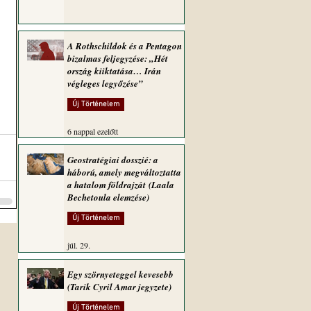
A Rothschildok és a Pentagon
bizalmas feljegyzése: „Hét
ország kiiktatása… Irán
végleges legyőzése”
Új Történelem
6 nappal ezelőtt
Geostratégiai dosszié: a
háború, amely megváltoztatta
a hatalom földrajzát (Laala
Bechetoula elemzése)
Új Történelem
júl. 29.
Egy szörnyeteggel kevesebb
(Tarik Cyril Amar jegyzete)
Új Történelem