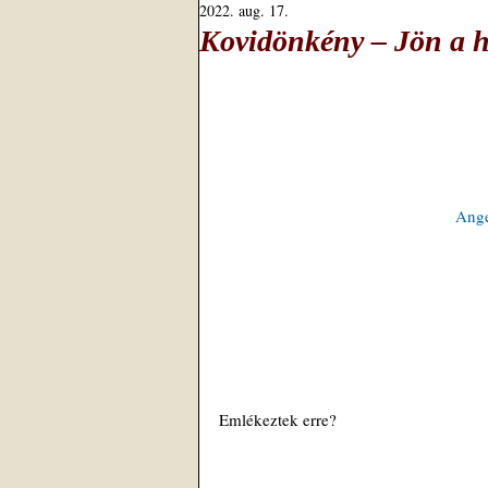
2022. aug. 17.
Kovidönkény – Jön a 
Ange
Emlékeztek erre?