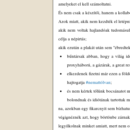
amelyeket el kell számoltatni.
És nem csak a készítői, hanem a kollabo
Azok miatt, akik nem kezdték el letépn
akik nem voltak hajlandóak tudomásul 
célja a népirtás;
akik ezután a plakát után sem "ébredtek 
bűntársak abban, hogy a világ ide
proxyháború, a gázárak, a great re
elkezdenek fizetni már ezen a föld
hajtogatja 
#nemattólvan
;
és nem kértek tőlünk bocsánatot mi
bolondnak és idiótának tartottak m
na, azokban egy fikarcnyit sem bízhat
végignéznék azt, hogy börtönbe zárnak,
legyilkolnak minket amiatt, mert nem o