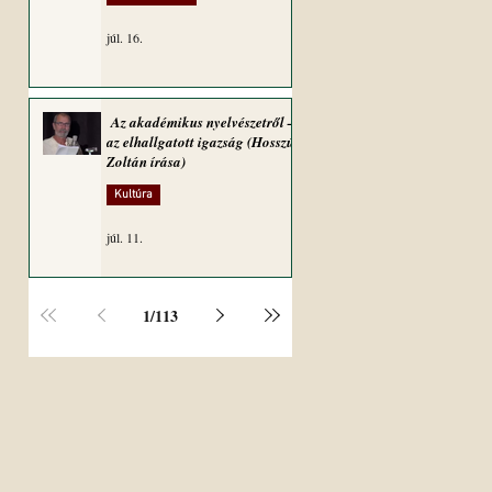
júl. 16.
Az akadémikus nyelvészetről –
az elhallgatott igazság (Hosszú
Zoltán írása)
Kultúra
júl. 11.
1
/
113