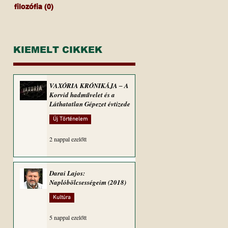
filozófia
(0)
0 bejegyzés
KIEMELT CIKKEK
VAXÓRIA KRÓNIKÁJA ‒ A
Korvid hadművelet és a
Láthatatlan Gépezet évtizede
Új Történelem
2 nappal ezelőtt
Darai Lajos:
Naplóbölcsességeim (2018)
Kultúra
5 nappal ezelőtt