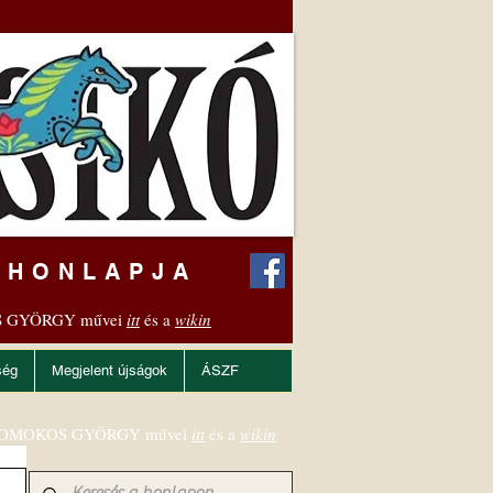
 HONLAPJA
 GYÖRGY művei
itt
és a
wikin
ség
Megjelent újságok
ÁSZF
OMOKOS GYÖRGY művei
itt
és a
wikin