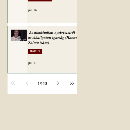
júl. 16.
Az akadémikus nyelvészetről –
az elhallgatott igazság (Hosszú
Zoltán írása)
Kultúra
júl. 11.
1
/
113