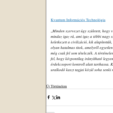
Kvantum Információs Technológia
„
Minden szervezet úgy született, hogy va
mindaz igaz rá, ami igaz a többi nagy 
keletkezett a civilizáció, kik alapított
olyan hatalmas titok, amelyről egyetlen 
még csak fel sem tételezték. A történele
fel, hogy központilag irányítható legy
érdekcsoport kontroll alatt tarthassa. 
uralkodó kaszt tagjai közül soha senki 
Új Történelem