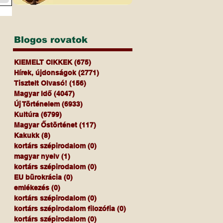
Blogos rovatok
KIEMELT CIKKEK
(675)
675 bejegyzés
Hírek, újdonságok
(2771)
2771 bejegyzés
Tisztelt Olvasó!
(156)
156 bejegyzés
Magyar Idő
(4047)
4047 bejegyzés
Új Történelem
(6933)
6933 bejegyzés
Kultúra
(6799)
6799 bejegyzés
Magyar Őstörténet
(117)
117 bejegyzés
Kakukk
(8)
8 bejegyzés
kortárs szépirodalom
(0)
0 bejegyzés
magyar nyelv
(1)
1 bejegyzés
kortárs szépirodalom
(0)
0 bejegyzés
EU bürokrácia
(0)
0 bejegyzés
emlékezés
(0)
0 bejegyzés
kortárs szépirodalom
(0)
0 bejegyzés
kortárs szépirodalom filozófia
(0)
0 bejegyzés
kortárs szépirodalom
(0)
0 bejegyzés