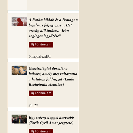
A Rothschildok és a Pentagon
bizalmas feljegyzése: „Hét
ország kiiktatása… Irán
végleges legyőzése”
Új Történelem
6 nappal ezelőtt
Geostratégiai dosszié: a
háború, amely megváltoztatta
a hatalom földrajzát (Laala
Bechetoula elemzése)
Új Történelem
júl. 29.
Egy szörnyeteggel kevesebb
(Tarik Cyril Amar jegyzete)
Új Történelem