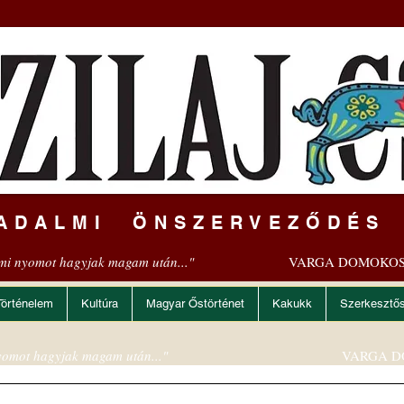
ADALMI ÖNSZERVEZŐDÉS
mi nyomot hagyjak magam után..."
VARGA DOMOKOS
Történelem
Kultúra
Magyar Őstörténet
Kakukk
Szerkesztő
omot hagyjak magam után..."
VARGA D