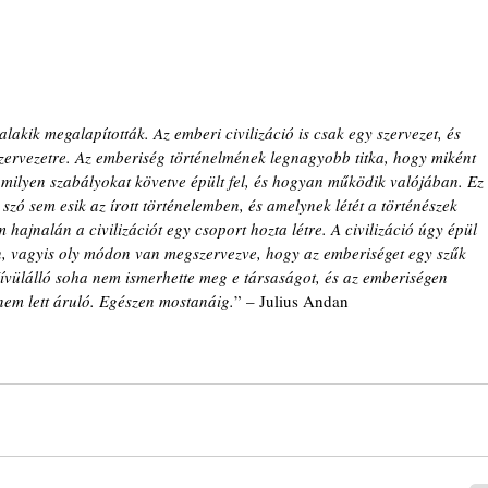
lakik megalapították. Az emberi civilizáció is csak egy szervezet, és 
szervezetre. Az emberiség történelmének legnagyobb titka, hogy miként 
ák, milyen szabályokat követve épült fel, és hogyan működik valójában. Ez 
szó sem esik az írott történelemben, és amelynek létét a történészek 
m hajnalán a civilizációt egy csoport hozta létre. A civilizáció úgy épül 
en, vagyis oly módon van megszervezve, hogy az emberiséget egy szűk 
Kívülálló soha nem ismerhette meg e társaságot, és az emberiségen 
nem lett áruló. Egészen mostanáig.
” – Julius Andan