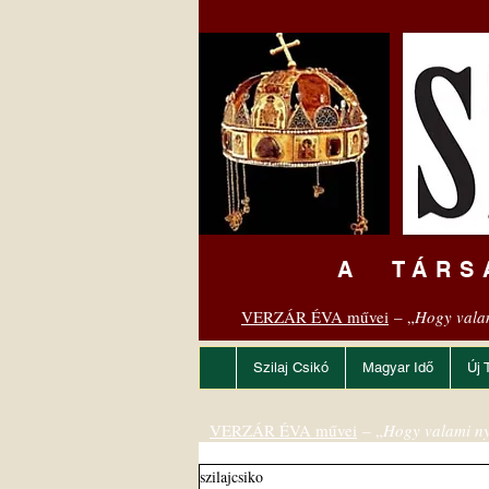
A TÁRS
VERZÁR ÉVA művei
– „
Hogy vala
Szilaj Csikó
Magyar Idő
Új 
VERZÁR ÉVA művei
– „
Hogy valami ny
szilajcsiko