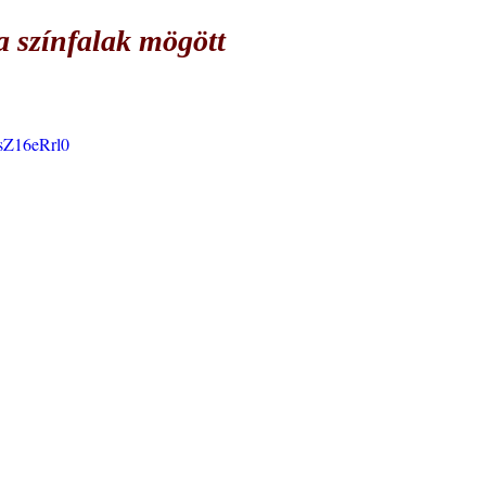
a színfalak mögött
sZ16eRrl0