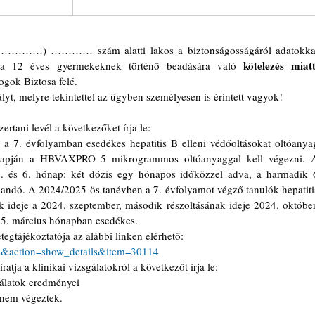
…………) ………… szám alatti lakos a biztonságosságáról adatokkal
kötelezés miatti
 12 éves gyermekeknek történő beadására való 
ogok Biztosa felé.
yt, melyre tekintettel az ügyben személyesen is érintett vagyok!
tani levél a következőket írja le:
a 7. évfolyamban esedékes hepatitis B elleni védőoltásokat oltóanyag
 alapján a HBVAXPRO 5 mikrogrammos oltóanyaggal kell végezni. A
 és 6. hónap: két dózis egy hónapos időközzel adva, a harmadik 6
dandó. A 2024/2025-ös tanévben a 7. évfolyamot végző tanulók hepatitis
k ideje a 2024. szeptember, második részoltásának ideje 2024. október,
25. március hónapban esedékes.
tegtájékoztatója az alábbi linken elérhető:
zis&action=show_details&item=30114
ratja a klinikai vizsgálatokról a következőt írja le:
gálatok eredményei
 nem végeztek.