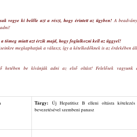
ak vegye ki belőle azt a részt, hogy érintett az ügyben!
 A beadványt
 adni!
 
a tömeg
miatt azt érzik majd, hogy foglalkozni kell az üggyel!
seinkre megkaphatjuk a választ, így a kételkedőknek is az érdekében áll,
ső hetében be kívánják adni az első oltást! Felelősek vagyunk a
a
Tárgy:
 Új Hepatitisz B elleni oltásra kötelezés 
bevezetésével szembeni panasz