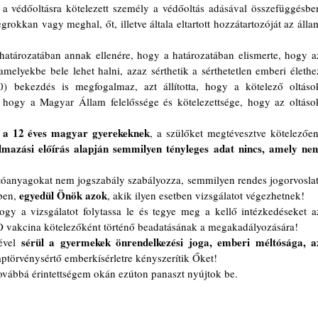
 a védőoltásra kötelezett személy a védőoltás adásával összefüggésben
okkan vagy meghal, őt, illetve általa eltartott hozzátartozóját az állam
tározatában annak ellenére, hogy a határozatában elismerte, hogy az
melyekbe bele lehet halni, azaz sérthetik a sérthetetlen emberi élethez
0) bekezdés is megfogalmaz, azt állította, hogy a kötelező oltások
 hogy a Magyar Állam felelőssége és kötelezettsége, hogy az oltások
i a 12 éves magyar gyerekeknek
mazási előírás alapján semmilyen tényleges adat nincs, amely nem
oltóanyagokat nem jogszabály szabályozza, semmilyen rendes jogorvoslati
egyedül Önök azok
ben, 
, akik ilyen esetben vizsgálatot végezhetnek!
y a vizsgálatot folytassa le és tegye meg a kellő intézkedéseket az
vakcina kötelezőként történő beadatásának a megakadályozására!
sérül a gyermekek önrendelkezési joga, emberi méltósága, az
ével 
ptörvénysértő emberkísérletre kényszerítik Őket!
ovábbá érintettségem okán ezúton panaszt nyújtok be.