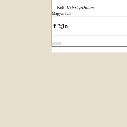
Kelt: 
Helység/Dátum                          
Magyar Idő