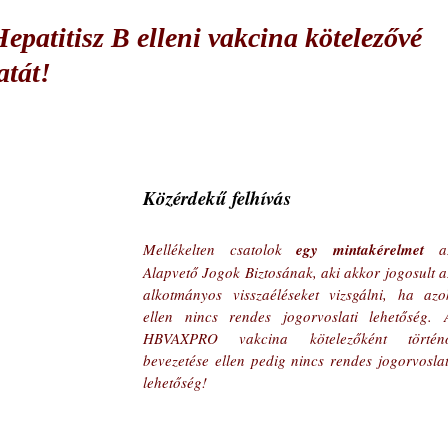
epatitisz B elleni vakcina kötelezővé
atát!
Közérdekű felhívás
Mellékelten csatolok 
egy mintakérelmet
 az
Alapvető Jogok Biztosának, aki akkor jogosult az
alkotmányos visszaéléseket vizsgálni, ha azok
ellen nincs rendes jogorvoslati lehetőség. A
HBVAXPRO vakcina kötelezőként történő
bevezetése ellen pedig nincs rendes jogorvoslati
lehetőség!