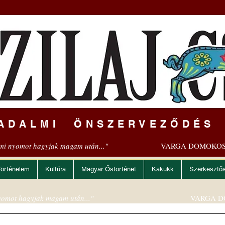
ADALMI ÖNSZERVEZŐDÉS
mi nyomot hagyjak magam után..."
VARGA DOMOKOS
Történelem
Kultúra
Magyar Őstörténet
Kakukk
Szerkesztő
omot hagyjak magam után..."
VARGA D