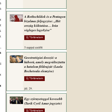
 
 
A Rothschildok és a Pentagon
 
bizalmas feljegyzése: „Hét
 
ország kiiktatása… Irán
 
végleges legyőzése”
 
Új Történelem
, a szülőket megtévesztve kötelezően, 
5 nappal ezelőtt
 
Geostratégiai dosszié: a
háború, amely megváltoztatta
 
a hatalom földrajzát (Laala
Bechetoula elemzése)
 
Új Történelem
 
júl. 29.
Egy szörnyeteggel kevesebb
(Tarik Cyril Amar jegyzete)
Új Történelem