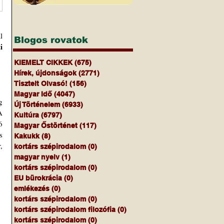
 
Blogos rovatok
 
KIEMELT CIKKEK
(675)
675 bejegyzés
Hírek, újdonságok
(2771)
2771 bejegyzés
Tisztelt Olvasó!
(156)
156 bejegyzés
Magyar Idő
(4047)
4047 bejegyzés
 
Új Történelem
(6933)
6933 bejegyzés
 
Kultúra
(6797)
6797 bejegyzés
 
Magyar Őstörténet
(117)
117 bejegyzés
 
Kakukk
(8)
8 bejegyzés
 
kortárs szépirodalom
(0)
0 bejegyzés
magyar nyelv
(1)
1 bejegyzés
kortárs szépirodalom
(0)
0 bejegyzés
EU bürokrácia
(0)
0 bejegyzés
emlékezés
(0)
0 bejegyzés
kortárs szépirodalom
(0)
0 bejegyzés
kortárs szépirodalom filozófia
(0)
0 bejegyzés
kortárs szépirodalom
(0)
0 bejegyzés