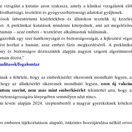
i vizsgálat a kutatás azon szakasza, amely a klinikai vizsgálatok előtt
ósíthatósági, tesztelési és gyógyszerbiztonsági adatokat gyűjtenek.
sok laboratóriumi kísérletekben és állatokon tesztelik új kezelési
ket. A preklinikai kutatások mindenre kiterjednek, ami azt megelőzően
humán – azaz emberi – tesztelésre alkalmasnak találnának.
igazolták egy szer hatékonyságát és biztonságosságát, a fejlesztést végző
tést hozhat a humán, azaz emberi fázis megkezdéséről. A preklinikai
ony és biztonságos dózisszintek alapján nagyon szigorú algoritmusok
umán dózist.” 
tualitasok/fogalomtar
ak a feltétele, hogy az emberkísérlet sikeresnek mondható legyen, az
ezen új vakcina
 hogy az állatkísérlet sikeresnek mondható legyen, 
ntom szerint, nem más mint emberkísérlet
 tekintettel arra, hogy az
 biztonságosságára lényegében semmilyen adat nincs.
 levele alapján 2024. szeptembertől a magyar gyerekeknek kötelező
os emberen tájékoztatáson alapuló, önkéntes hozzájárulása nélkül orvosi