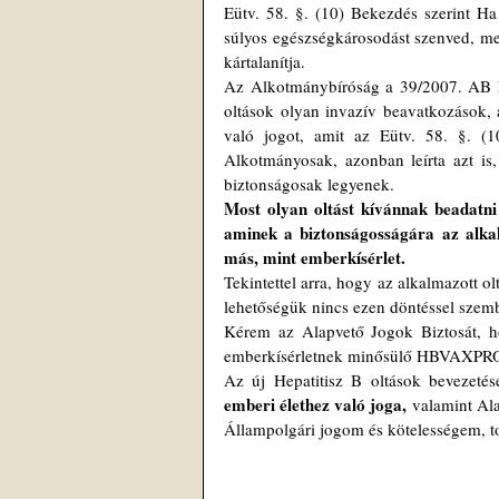
Eütv. 58. §. (10) Bekezdés szerint Ha
súlyos egészségkárosodást szenved, megr
kártalanítja.
Az Alkotmánybíróság a 39/2007. AB ha
oltások olyan invazív beavatkozások, a
való jogot, amit az Eütv. 58. §. (1
Alkotmányosak, azonban leírta azt is,
biztonságosak legyenek.
Most olyan oltást kívánnak beadatn
aminek a biztonságosságára az alkal
más, mint emberkísérlet.
Tekintettel arra, hogy az alkalmazott 
lehetőségük nincs ezen döntéssel szem
Kérem az Alapvető Jogok Biztosát, hog
emberkísérletnek minősülő HBVAXPRO 
Az új Hepatitisz B oltások bevezetés
emberi élethez való joga,
 valamint Ala
Állampolgári jogom és kötelességem, t