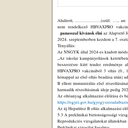
Alulírott, ………………(szül: …., an: 
nem rendelkező HBVAXPRO vakcina
  panasszal kívánok élni
 az Alapvető J
2024. szeptemberben kezdem a 7. osztál
Tényállás:
Az NNGYK által 2024-es kiadott módszer
„Az iskolai kampányoltások keretében 
beszerzésre kiírt tender eredménye
HBVAXPRO vakcinából 3 oltás (0., 1.
hónappal az első oltás beadása után) a
B elleni immunizálás első részoltásána
harmadik részoltásának ideje pedig 20
Az oltóanyag alkalmazási előírása és be
https://ogyei.gov.hu/gyogyszeradatba
Az új Hepatitisz B oltás alkalmazási előí
5.3 A preklinikai biztonságossági vizs
Reprodukciós vizsgálatokat állatokban
Preklinikai vizsgálat fogalma: