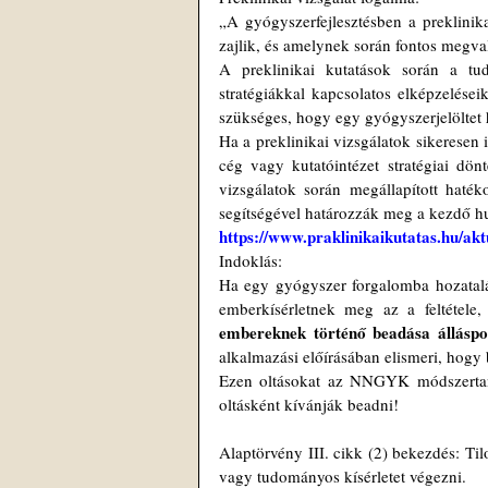
„A gyógyszerfejlesztésben a preklinika
zajlik, és amelynek során fontos megval
A preklinikai kutatások során a tudó
stratégiákkal kapcsolatos elképzelései
szükséges, hogy egy gyógyszerjelöltet 
Ha a preklinikai vizsgálatok sikeresen 
cég vagy kutatóintézet stratégiai dön
vizsgálatok során megállapított haték
segítségével határozzák meg a kezdő h
https://www.praklinikaikutatas.hu/ak
Indoklás:
Ha egy gyógyszer forgalomba hozatalán
emberkísérletnek meg az a feltétele,
embereknek történő beadása álláspo
alkalmazási előírásában elismeri, hogy
Ezen oltásokat az NNGYK módszertani
oltásként kívánják beadni!
Alaptörvény III. cikk (2) bekezdés: Til
vagy tudományos kísérletet végezni.