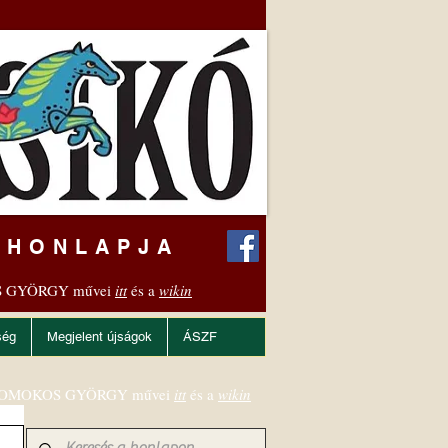
 HONLAPJA
 GYÖRGY művei
itt
és a
wikin
ség
Megjelent újságok
ÁSZF
OMOKOS GYÖRGY művei
itt
és a
wikin