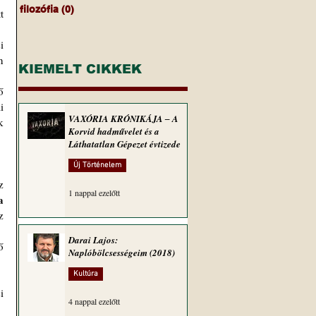
filozófia
(0)
0 bejegyzés
 
 
 
KIEMELT CIKKEK
 
 
VAXÓRIA KRÓNIKÁJA ‒ A
 
Korvid hadművelet és a
Láthatatlan Gépezet évtizede
Új Történelem
 
1 nappal ezelőtt
 
 
Darai Lajos:
 
Naplóbölcsességeim (2018)
Kultúra
 
4 nappal ezelőtt