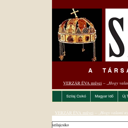
A TÁRS
VERZÁR ÉVA művei
– „
Hogy vala
Szilaj Csikó
Magyar Idő
Új 
VERZÁR ÉVA művei
– „
Hogy valami ny
szilajcsiko