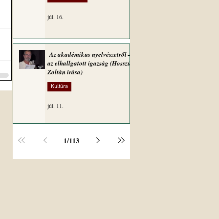
júl. 16.
Az akadémikus nyelvészetről –
az elhallgatott igazság (Hosszú
Zoltán írása)
Kultúra
júl. 11.
1
/
113