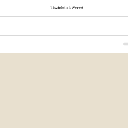
                                 
Tisztelettel: 
Neved