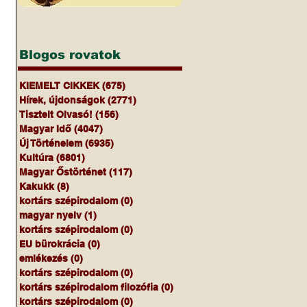
Blogos rovatok
KIEMELT CIKKEK
(675)
675 bejegyzés
Hírek, újdonságok
(2771)
2771 bejegyzés
Tisztelt Olvasó!
(156)
156 bejegyzés
Magyar Idő
(4047)
4047 bejegyzés
Új Történelem
(6935)
6935 bejegyzés
Kultúra
(6801)
6801 bejegyzés
Magyar Őstörténet
(117)
117 bejegyzés
Kakukk
(8)
8 bejegyzés
kortárs szépirodalom
(0)
0 bejegyzés
magyar nyelv
(1)
1 bejegyzés
kortárs szépirodalom
(0)
0 bejegyzés
EU bürokrácia
(0)
0 bejegyzés
emlékezés
(0)
0 bejegyzés
kortárs szépirodalom
(0)
0 bejegyzés
kortárs szépirodalom filozófia
(0)
0 bejegyzés
kortárs szépirodalom
(0)
0 bejegyzés