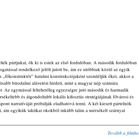
elték pártjukat, ők ki is estek az első fordulóban. A második fordulóban 
mogatással rendelkező jelölt jutott be, ám ez utóbbiak közül az egyik 
s „főkonstruktőr” hatalmi konstrukciójaként szemléljük őket, akkor a 
lisabb birodalmi alávetést hirdeti, mint a magyar nép számára 
t. Az egymással feltehetőleg egyezségre jutó második és harmadik 
sékeltebb és átgondoltabb lokális kifosztás stratégiájának fővárosi és 
áspont narratíváját próbálják eladhatóvá tenni. A két kiesett pártelnök 
ei, ám egyikük taktikai okokból inkább talán a mérsékelt szárnyat 
Tovább a filmhe