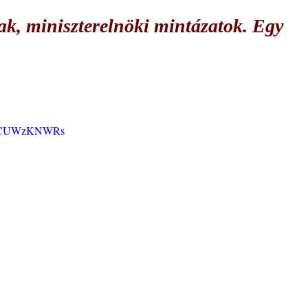
tak, miniszterelnöki mintázatok. Egy
=7jCUWzKNWRs