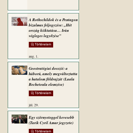
A Rothschildok és a Pentagon
bizalmas feljegyzése: „Hét
ország kiiktatása… Irán
végleges legyőzése”
Új Történelem
aug. 1.
Geostratégiai dosszié: a
háború, amely megváltoztatta
a hatalom földrajzát (Laala
Bechetoula elemzése)
Új Történelem
júl. 29.
Egy szörnyeteggel kevesebb
(Tarik Cyril Amar jegyzete)
Új Történelem