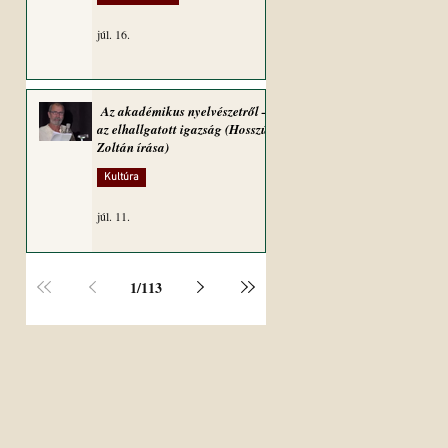
júl. 16.
Az akadémikus nyelvészetről –
az elhallgatott igazság (Hosszú
Zoltán írása)
Kultúra
júl. 11.
1
/
113