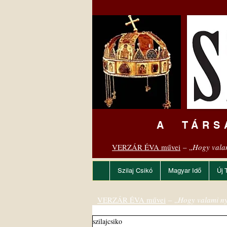
A TÁRS
VERZÁR ÉVA művei
– „
Hogy vala
Szilaj Csikó
Magyar Idő
Új 
VERZÁR ÉVA művei
– „
Hogy valami ny
szilajcsiko