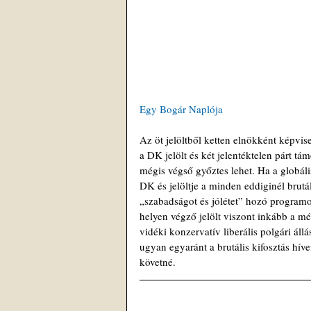
Egy Bogár Naplója
Az öt jelöltből ketten elnökként képvis
a DK jelölt és két jelentéktelen párt tá
mégis végső győztes lehet. Ha a globáli
DK és jelöltje a minden eddiginél brutá
„szabadságot és jólétet” hozó programo
helyen végző jelölt viszont inkább a mér
vidéki konzervatív liberális polgári áll
ugyan egyaránt a brutális kifosztás hív
követné. 