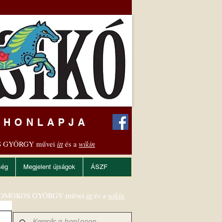
 HONLAPJA
 GYÖRGY művei
itt
és a
wikin
ség
Megjelent újságok
ÁSZF
OMOKOS GYÖRGY művei
itt
és a
wikin