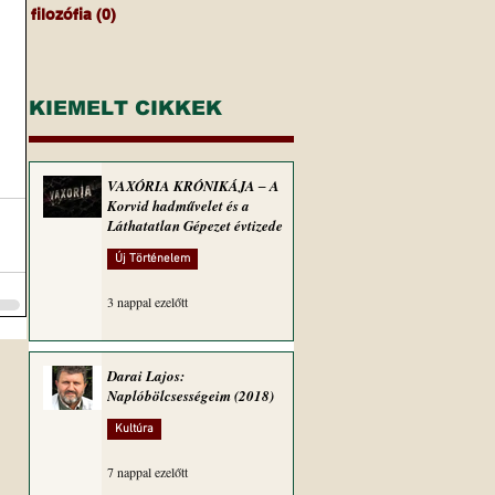
filozófia
(0)
0 bejegyzés
KIEMELT CIKKEK
VAXÓRIA KRÓNIKÁJA ‒ A
Korvid hadművelet és a
Láthatatlan Gépezet évtizede
Új Történelem
3 nappal ezelőtt
Darai Lajos:
Naplóbölcsességeim (2018)
Kultúra
7 nappal ezelőtt