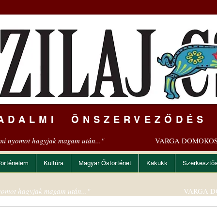
ADALMI ÖNSZERVEZŐDÉS
mi nyomot hagyjak magam után..."
VARGA DOMOKOS
Történelem
Kultúra
Magyar Őstörténet
Kakukk
Szerkesztő
omot hagyjak magam után..."
VARGA D