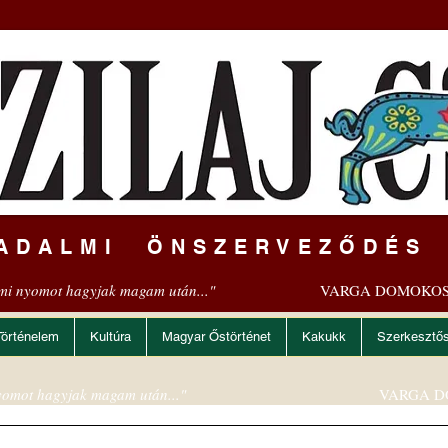
ADALMI ÖNSZERVEZŐDÉS
mi nyomot hagyjak magam után..."
VARGA DOMOKOS
Történelem
Kultúra
Magyar Őstörténet
Kakukk
Szerkesztő
omot hagyjak magam után..."
VARGA D