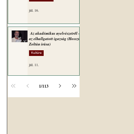
júl. 16.
Az akadémikus nyelvészetről –
az elhallgatott igazság (Hosszú
Zoltán írása)
Kultúra
júl. 11.
1
/
113