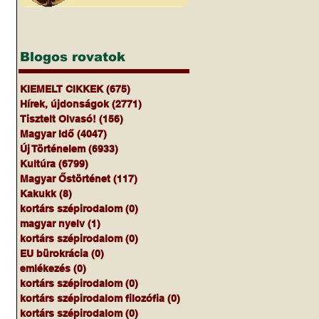
Blogos rovatok
KIEMELT CIKKEK
(675)
675 bejegyzés
Hírek, újdonságok
(2771)
2771 bejegyzés
Tisztelt Olvasó!
(156)
156 bejegyzés
Magyar Idő
(4047)
4047 bejegyzés
Új Történelem
(6933)
6933 bejegyzés
Kultúra
(6799)
6799 bejegyzés
Magyar Őstörténet
(117)
117 bejegyzés
Kakukk
(8)
8 bejegyzés
kortárs szépirodalom
(0)
0 bejegyzés
magyar nyelv
(1)
1 bejegyzés
kortárs szépirodalom
(0)
0 bejegyzés
EU bürokrácia
(0)
0 bejegyzés
emlékezés
(0)
0 bejegyzés
kortárs szépirodalom
(0)
0 bejegyzés
kortárs szépirodalom filozófia
(0)
0 bejegyzés
kortárs szépirodalom
(0)
0 bejegyzés