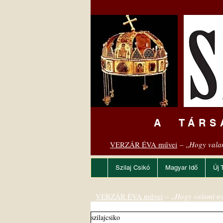
A TÁRS
VERZÁR ÉVA művei
– „
Hogy vala
Szilaj Csikó
Magyar Idő
Új 
VERZÁR ÉVA művei
– „
Hogy valami ny
szilajcsiko