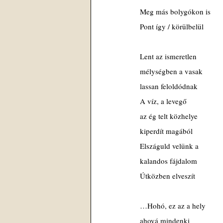
Meg más bolygókon is
Pont így / körülbelül
Lent az ismeretlen
mélységben a vasak
lassan feloldódnak
A víz, a levegő
az ég telt közhelye
kiperdít magából
Elszáguld velünk a 
kalandos fájdalom
Útközben elveszít
…Hohó, ez az a hely
ahová mindenki