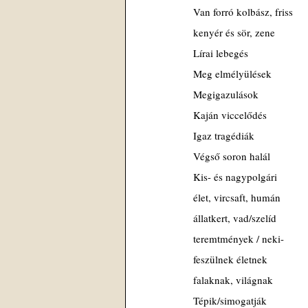
Van forró kolbász, friss
kenyér és sör, zene
Lírai lebegés
Meg elmélyülések
Megigazulások
Kaján viccelődés
Igaz tragédiák
Végső soron halál
Kis- és nagypolgári
élet, vircsaft, humán
állatkert, vad/szelíd
teremtmények / neki-
feszülnek életnek
falaknak, világnak
Tépik/simogatják