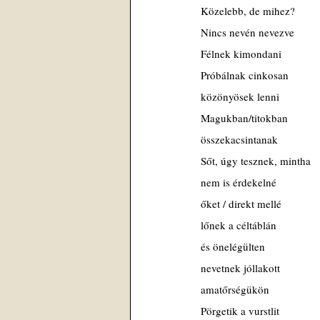
Közelebb, de mihez?
Nincs nevén nevezve
Félnek kimondani
Próbálnak cinkosan
közönyösek lenni
Magukban/titokban
összekacsintanak
Sőt, úgy tesznek, mintha
nem is érdekelné
őket / direkt mellé
lőnek a céltáblán
és önelégülten
nevetnek jóllakott
amatőrségükön
Pörgetik a vurstlit