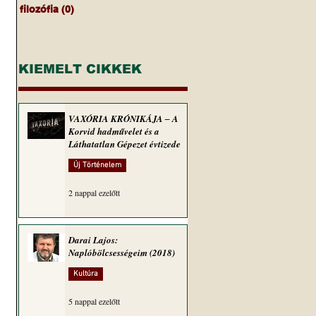
filozófia
(0)
0 bejegyzés
KIEMELT CIKKEK
VAXÓRIA KRÓNIKÁJA ‒ A
Korvid hadművelet és a
Láthatatlan Gépezet évtizede
Új Történelem
2 nappal ezelőtt
Darai Lajos:
Naplóbölcsességeim (2018)
Kultúra
5 nappal ezelőtt