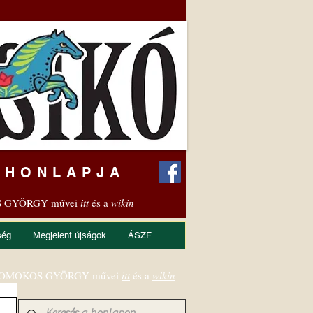
 HONLAPJA
 GYÖRGY művei
itt
és a
wikin
ség
Megjelent újságok
ÁSZF
OMOKOS GYÖRGY művei
itt
és a
wikin