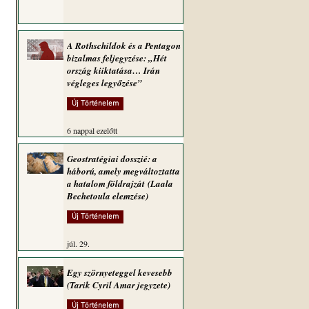
A Rothschildok és a Pentagon
bizalmas feljegyzése: „Hét
ország kiiktatása… Irán
végleges legyőzése”
Új Történelem
6 nappal ezelőtt
Geostratégiai dosszié: a
háború, amely megváltoztatta
a hatalom földrajzát (Laala
Bechetoula elemzése)
Új Történelem
júl. 29.
Egy szörnyeteggel kevesebb
(Tarik Cyril Amar jegyzete)
Új Történelem