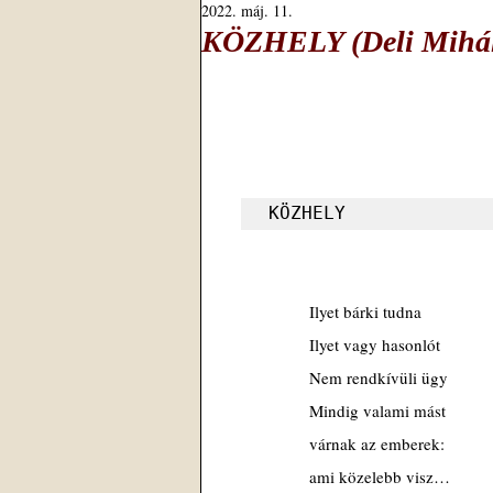
2022. máj. 11.
KÖZHELY (Deli Mihály
KÖZHELY
Ilyet bárki tudna
Ilyet vagy hasonlót
Nem rendkívüli ügy
Mindig valami mást 
várnak az emberek:
ami közelebb visz…