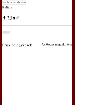
kortárs irodalom
Kultúra
Friss bejegyzések
Az összes megtekintése