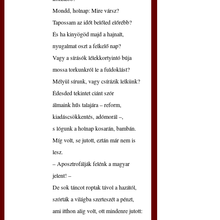
Mondd, holnap: Mire vársz?
Tapossam az időt belőled előrébb?
És ha kinyögöd majd a hajnalt,
nyugalmat oszt a felkelő nap?
Vagy a sírásók lélekkortyintó búja
mossa torkunkról le a fuldoklást?
Mélyül sírunk, vagy csírázik lelkünk?
Édesded tekintet ciánt szór
álmaink hűs talajára – reform,
kiadáscsökkentés, adómorál –,
s lógunk a holnap kosarán, bambán.
Míg volt, se jutott, eztán már nem is 
lesz.
– Aposztrofálják felénk a magyar 
jelent! –
De sok táncot roptak távol a hazától,
szórták a világba szerteszét a pénzt,
ami itthon alig volt, ott mindenre jutott: