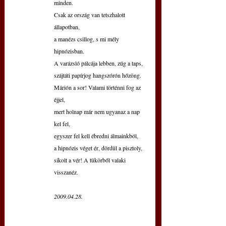
minden.
Csak az ország van tetszhalott 
állapotban,
a manézs csillog, s mi mély 
hipnózisban.
A varázsló pálcája lebben, zúg a taps,
szájtáti papírjog hangszórón hőzöng.
Márión a sor! Valami történni fog az 
éjjel,
mert holnap már nem ugyanaz a nap 
kel fel,
egyszer fel kell ébredni álmainkból,
a hipnózis véget ér, dördül a pisztoly,
sikolt a vér! A tükörből valaki 
visszanéz.
2009.04.28.