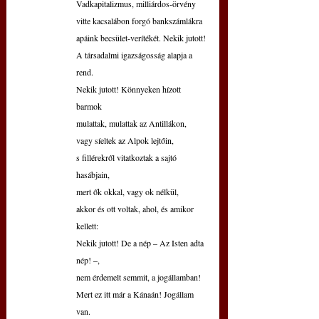
Vadkapitalizmus, milliárdos-örvény
vitte kacsalábon forgó bankszámlákra
apáink becsület-verítékét. Nekik jutott!
A társadalmi igazságosság alapja a 
rend.
Nekik jutott! Könnyeken hízott 
barmok
mulattak, mulattak az Antillákon,
vagy síeltek az Alpok lejtőin,
s fillérekről vitatkoztak a sajtó 
hasábjain,
mert ők okkal, vagy ok nélkül,
akkor és ott voltak, ahol, és amikor 
kellett:
Nekik jutott! De a nép – Az Isten adta 
nép! –,
nem érdemelt semmit, a jogállamban!
Mert ez itt már a Kánaán! Jogállam 
van.