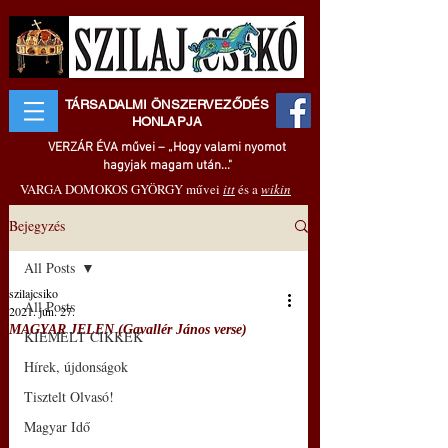
TÁRSADALMI ÖNSZERVEZŐDÉS
HONLAPJA
VERZÁR ÉVA művei – „Hogy valami nyomot
hagyjak magam után..."
VARGA DOMOKOS GYÖRGY művei
itt
és a
wikin
Bejegyzés
All Posts
szilajcsiko
All Posts
2021. jún. 27.
MAGYAR JELEN (Gavallér János verse)
KIEMELT CIKKEK
Hírek, újdonságok
Tisztelt Olvasó!
Magyar Idő