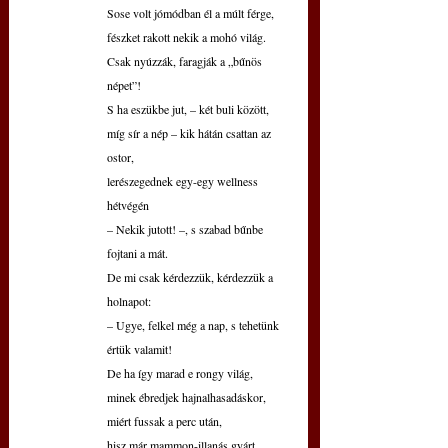
Sose volt jómódban él a múlt férge,
fészket rakott nekik a mohó világ.
Csak nyúzzák, faragják a „bűnös 
népet”!
S ha eszükbe jut, – két buli között,
míg sír a nép – kik hátán csattan az 
ostor,
lerészegednek egy-egy wellness 
hétvégén
– Nekik jutott! –, s szabad bűnbe 
fojtani a mát.
De mi csak kérdezzük, kérdezzük a 
holnapot:
– Ugye, felkel még a nap, s tehetünk 
értük valamit!
De ha így marad e rongy világ,
minek ébredjek hajnalhasadáskor,
miért fussak a perc után,
hisz már mammon-illanás gyárt 