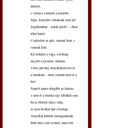
illúziót,
s szúrja a szemem a pazarlás.
Tejre, kenyérre sokaknak nem jut!
Jogállamban – nekik jutott! –, éhen 
lehet halni!
Csukódott az ajtó, vannak bent, s 
vannak kint.
Kit érdekel a vágy, a holnap,
ma jött a nyomor, utánam.
Vírus-járvány árnyékaként követ
a munkám – mert semmit nem ér a 
bér!
Napról napra drágább az életem,
s nem ér a munka egy fabatkát sem,
ha az életnek nincs célja,
és nem hozhat újat a holnap:
Árnyékai lettünk önmagunknak.
Már nincs mit osztani, másé lett 