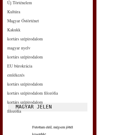
Új Történelem
Kultúra
Magyar Őstörténet
Kakukk
kortárs szépirodalom
magyar nyelv
kortárs szépirodalom
EU bürokrácia
emlékezés
kortárs szépirodalom
kortárs szépirodalom filozófia
kortárs szépirodalom
MAGYAR JELEN
filozófia
Futottam eléd, mégsem jöttél 
közelébb!