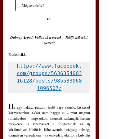
Mégsem örök?...
II. 
Dalmay Árpád: Vallanak a versek... Petőfi szibériai 
életéről
Eredeti cikk: 
https://www.facebook.
com/groups/5636354003
16128/posts/985583068
1096507/
H
a egy halász, pásztor, festő vagy színész kiszakad 
környezetéből, akkor nem hagyja el – mint megunt 
ruhadarabot – megszokott, szeretett szakmáját, hanem 
megkeresi a lehetőségét a folytatásnak az új 
körülmények között is. Jöhet szembe betegség, rabság, 
bármilyen veszedelem – a szenvedély utat tör a külvilág 