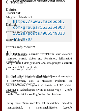
Örök kérdőjelek és rejtelmek Petőfi életében
Új Történelem
Kultúra
Eredeti cikk: 
Magyar Őstörténet
https://www.facebook.
Kakukk
com/groups/5636354003
kortárs szépirodalom
16128/posts/985549838
magyar nyelv
4463070/
kortárs szépirodalom
H
EU bürokrácia
a költői képpel akarnám szemléltetni Petőfi életének 
hányatott sorsát, akkor egy felszántott, felforgatott 
emlékezés
virágos rétre tudok gondolni, ahol ez a pompás élet(mű) 
már csak foltokban látszik.
kortárs szépirodalom
kortárs szépirodalom filozófia
A rövid pályafutás utolsó szakasza teljesen el van rejtve 
a közvélemény elől, a hivatalos irodalom- és 
kortárs szépirodalom
történettudomány Segesvárnál lezárta a költő életét: 
meghalt a szabadságért vívott csatában vagy 
– 
„jobb 
filozófia
esetben” 
– 
eltűnt a szállóigévé torzított ködben.
Pedig tucatszámra merültek fel hihetőbbnél hihetőbb 
magyarázatok a megmenekülésére, később 