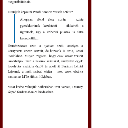
megpróbálttásain.
El tudjuk képzelni Petőfi Sándort versek nélkül? 
Ahogyan rövid élete során – szinte 
gyerekkorának kezdetétől – elkísérték a 
rigmusok, úgy a szibériai puszták is dalra 
fakasztották… 
Természetesen azon a nyelven szólt, amelyen a 
környezete értette szavait, de hozzánk is szólt, késői 
utódokhoz. Milyen tragikus, hogy csak orosz verseit 
ismerhetjük, mert a nekünk szántakat, amelyeket egyik 
fogolytárs családja őrzött és adott át Barátosi Lénárt 
Lajosnak a múlt század elején – nos, azok elzárva 
vannak az MTA titkos fiókjában.
Most kézbe vehetjük Szibériában írott verseit, Dalmay 
Árpád fordításában és kiadásában.