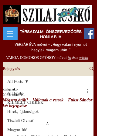
TÁRSADALMI ÖNSZERVEZŐDÉS
HONLAPJA
VERZÁR ÉVA művei – „Hogy valami nyomot
hagyjak magam után..."
VARGA DOMOKOS GYÖRGY művei
itt
és a
wikin
Bejegyzés
All Posts
szilajcsiko
All Posts
2025. márc. 10.
Mégsem örök? – Vallanak a versek – Fuksz Sándor
KIEMELT CIKKEK
két bejegyzése
Hírek, újdonságok
Tisztelt Olvasó!
I. 
Magyar Idő