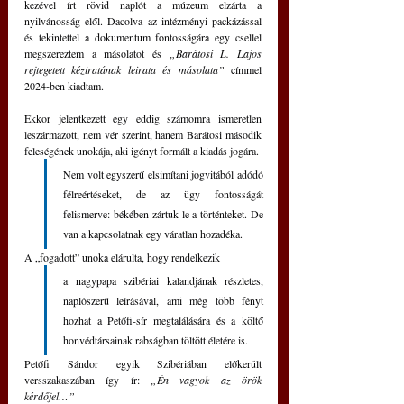
kezével írt rövid naplót a múzeum elzárta a 
nyilvánosság elől. Dacolva az intézményi packázással 
és tekintettel a dokumentum fontosságára egy csellel 
megszereztem a másolatot és 
„Barátosi L. Lajos 
rejtegetett kéziratának leirata és másolata”
 címmel 
2024-ben kiadtam.
Ekkor jelentkezett egy eddig számomra ismeretlen 
leszármazott, nem vér szerint, hanem Barátosi második 
feleségének unokája, aki igényt formált a kiadás jogára. 
Nem volt egyszerű elsimítani jogvitából adódó 
félreértéseket, de az ügy fontosságát 
felismerve: békében zártuk le a történteket. De 
van a kapcsolatnak egy váratlan hozadéka. 
A „fogadott” unoka elárulta, hogy rendelkezik 
a nagypapa szibériai kalandjának részletes, 
naplószerű leírásával, ami még több fényt 
hozhat a Petőfi-sír megtalálására és a költő 
honvédtársainak rabságban töltött életére is.
Petőfi Sándor egyik Szibériában előkerült 
versszakaszában így ír: 
„Én vagyok az örök 
kérdőjel…”