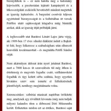
bizonyítékok is – ez nem hatotta meg a tudomány 
képviselőit, a gusztustalan lejárató kampánytól és a 
titkosszolgálati eszközök bevetésétől mindent megtettek 
az igazság leplezésére. A barguzini csontváz teljesen 
egyértelmű bizonyosságát és a Szibériában írt versek 
Petőfire utaló sajátosságait letagadva máig büntetik 
azokat, akik az igazság útját próbálják járni.
A leghosszabb utat Barátosi Lénárt Lajos járta végig, 
aki 1909-ben 17 éves siheder diákként indult a Bajkál-
tó felé, hogy felkeresse a szabadságharc után elhurcolt 
honvédek leszármazottait – és megtalálta Petőfi Sándor 
sírját.
Nem akármilyen áldozat árán nyert jutalmat Barátosi, 
mert a 7000 km-es út szenvedésén túl még itthon is 
értetlenség és megvetés fogadta: csaló, szélhámosként 
fogadták és úgy kellett sírba szállnia, hogy egyetlen 
hivatalos szerv sem ismerte el felfedezésének 
jelentőségét, nemhogy megjutalmazta volna.
Szerencsénkre: szibériai utazásait naplóban örökítette 
meg, amelynek egy rövidített kivonata (még nem tudjuk 
milyen) kalandos úton a debreceni Déri Múzeumba 
került. Érthetetlen módon ezt az értékes, Barátosi saját 