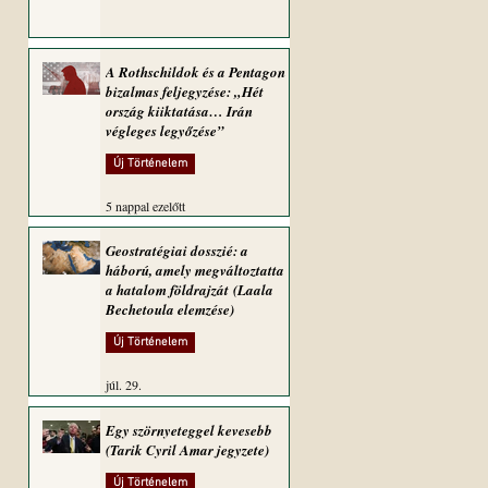
A Rothschildok és a Pentagon
bizalmas feljegyzése: „Hét
ország kiiktatása… Irán
végleges legyőzése”
Új Történelem
5 nappal ezelőtt
Geostratégiai dosszié: a
háború, amely megváltoztatta
a hatalom földrajzát (Laala
Bechetoula elemzése)
Új Történelem
júl. 29.
Egy szörnyeteggel kevesebb
(Tarik Cyril Amar jegyzete)
Új Történelem