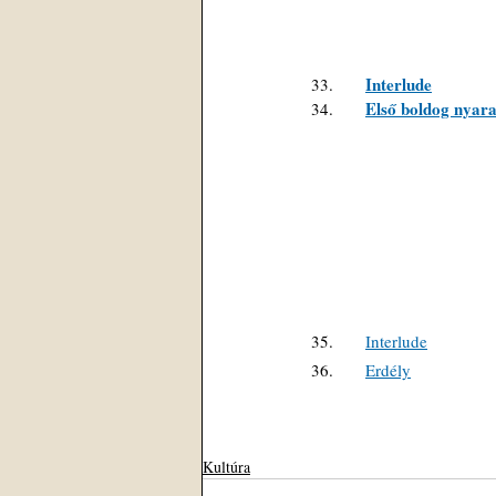
Interlude
33.      
Első boldog nyar
34.      
35.      
Interlude
36.      
Erdély
Kultúra