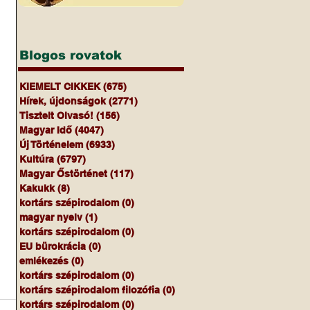
Blogos rovatok
KIEMELT CIKKEK
(675)
675 bejegyzés
Hírek, újdonságok
(2771)
2771 bejegyzés
Tisztelt Olvasó!
(156)
156 bejegyzés
Magyar Idő
(4047)
4047 bejegyzés
Új Történelem
(6933)
6933 bejegyzés
Kultúra
(6797)
6797 bejegyzés
Magyar Őstörténet
(117)
117 bejegyzés
Kakukk
(8)
8 bejegyzés
kortárs szépirodalom
(0)
0 bejegyzés
magyar nyelv
(1)
1 bejegyzés
kortárs szépirodalom
(0)
0 bejegyzés
EU bürokrácia
(0)
0 bejegyzés
emlékezés
(0)
0 bejegyzés
kortárs szépirodalom
(0)
0 bejegyzés
kortárs szépirodalom filozófia
(0)
0 bejegyzés
kortárs szépirodalom
(0)
0 bejegyzés