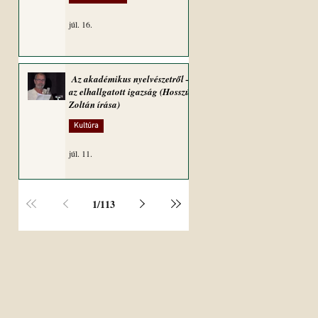
júl. 16.
Az akadémikus nyelvészetről –
az elhallgatott igazság (Hosszú
Zoltán írása)
Kultúra
júl. 11.
1
/
113