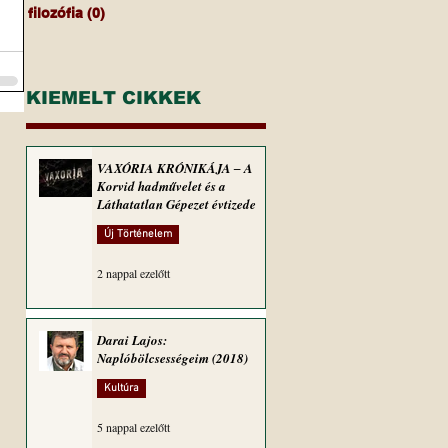
filozófia
(0)
0 bejegyzés
KIEMELT CIKKEK
VAXÓRIA KRÓNIKÁJA ‒ A
Korvid hadművelet és a
Láthatatlan Gépezet évtizede
Új Történelem
2 nappal ezelőtt
Darai Lajos:
Naplóbölcsességeim (2018)
Kultúra
5 nappal ezelőtt