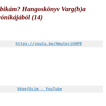
mbikám? Hangoskönyv Varg(h)a
ónikájából (14)
https://youtu.be/HmuterihHP8
Végefőcím - YouTube