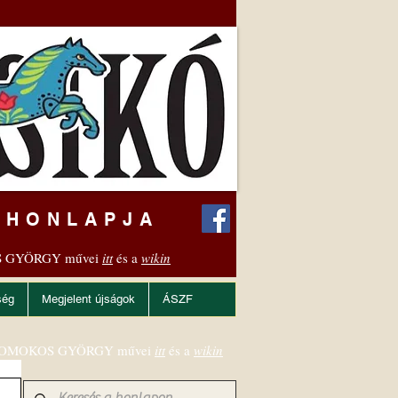
 HONLAPJA
 GYÖRGY művei
itt
és a
wikin
ség
Megjelent újságok
ÁSZF
OMOKOS GYÖRGY művei
itt
és a
wikin