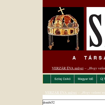
A TÁRS
VERZÁR ÉVA művei
– „
Hogy vala
Szilaj Csikó
Magyar Idő
Új 
VERZÁR ÉVA művei
– „
Hogy valami ny
dombi52