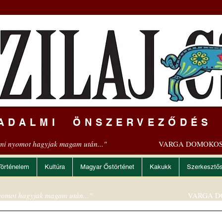
ADALMI ÖNSZERVEZŐDÉS
mi nyomot hagyjak magam után..."
VARGA DOMOKOS
Történelem
Kultúra
Magyar Őstörténet
Kakukk
Szerkesztő
omot hagyjak magam után..."
VARGA D