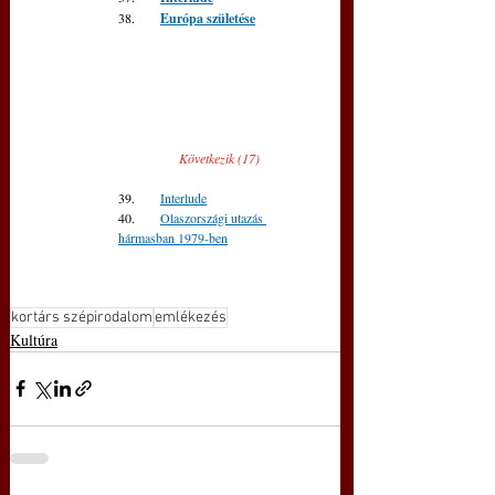
38.      
Európa születése
Következik (17)
39.      
Interlude
40.      
Olaszországi utazás 
hármasban 1979-ben
kortárs szépirodalom
emlékezés
Kultúra