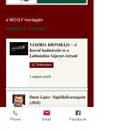
Darai Lajos:
Gyimóthy Gábor
a Szilaj Csikón
Naplóbölcsességeim
nyelvművelő gúnyv
a MOGY honlapján
(2023)
sorozata (1771)
KIEMELT CIKKEK
VAXÓRIA KRÓNIKÁJA ‒ A
Korvid hadművelet és a
Láthatatlan Gépezet évtizede
Új Történelem
2 nappal ezelőtt
Darai Lajos: Naplóbölcsességeim
(2018)
Kultúra
Phone
Email
Facebook
5 nappal ezelőtt