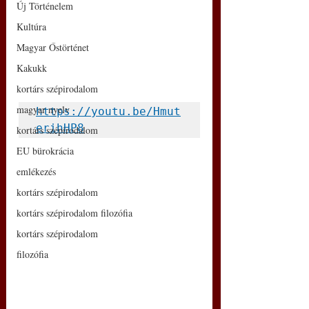
Új Történelem
Kultúra
Magyar Őstörténet
Kakukk
kortárs szépirodalom
magyar nyelv
https://youtu.be/Hmut
erihHP8
kortárs szépirodalom
EU bürokrácia
emlékezés
kortárs szépirodalom
kortárs szépirodalom filozófia
kortárs szépirodalom
filozófia