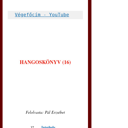
Végefőcím - YouTube
HANGOSKÖNYV (16)
Felolvasta: Pál Erzsébet
37.      
Interlude