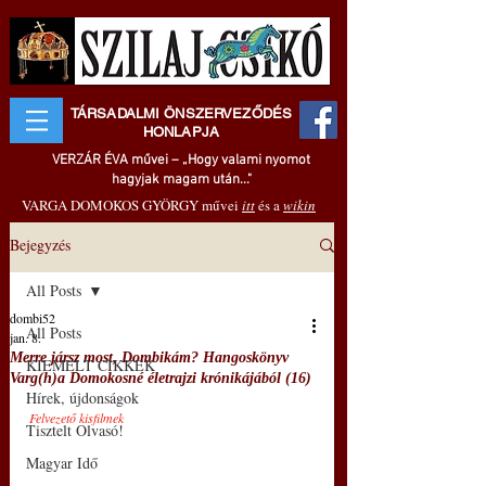
TÁRSADALMI ÖNSZERVEZŐDÉS
HONLAPJA
VERZÁR ÉVA művei – „Hogy valami nyomot
hagyjak magam után..."
VARGA DOMOKOS GYÖRGY művei
itt
és a
wikin
Bejegyzés
All Posts
dombi52
All Posts
jan. 8.
Merre jársz most, Dombikám? Hangoskönyv
KIEMELT CIKKEK
Varg(h)a Domokosné életrajzi krónikájából (16)
Hírek, újdonságok
Felvezető kisfilmek
Tisztelt Olvasó!
Magyar Idő