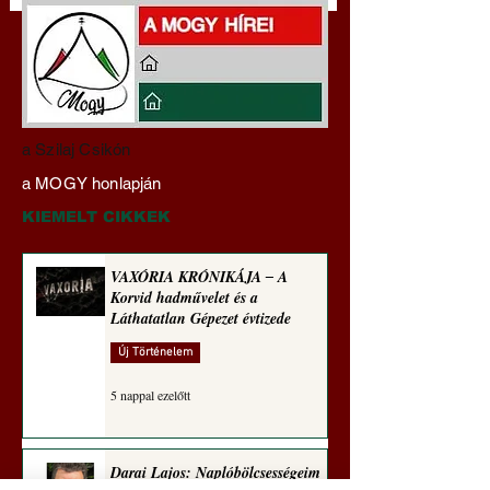
Darai Lajos:
Gyimóthy Gábor
a Szilaj Csikón
Naplóbölcsességeim
nyelvművelő gúnyv
a MOGY honlapján
(2026)
sorozata (1774)
KIEMELT CIKKEK
VAXÓRIA KRÓNIKÁJA ‒ A
Korvid hadművelet és a
Láthatatlan Gépezet évtizede
Új Történelem
5 nappal ezelőtt
Darai Lajos: Naplóbölcsességeim