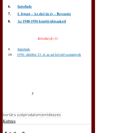
6.      
Interlude
7.      
I. fejezet – Az első tíz év – Bevezetés
8.      
Az 1948-1956 közötti időszakról
Következik (3)
9.      
Interlude
10.    
1956. október 23. és az azt követő események
y.     
kortárs szépirodalom
emlékezés
Kultúra