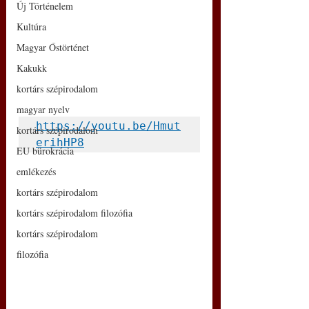
Új Történelem
Kultúra
Magyar Őstörténet
Kakukk
kortárs szépirodalom
magyar nyelv
https://youtu.be/Hmut
kortárs szépirodalom
erihHP8
EU bürokrácia
emlékezés
kortárs szépirodalom
kortárs szépirodalom filozófia
kortárs szépirodalom
filozófia