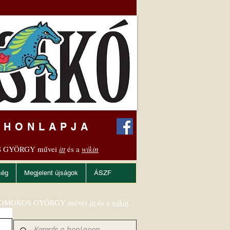
 HONLAPJA
 GYÖRGY művei
itt
és a
wikin
ség
Megjelent újságok
ÁSZF
OMOKOS GYÖRGY művei
itt
és a
wikin