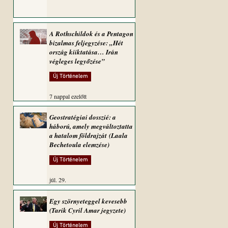
A Rothschildok és a Pentagon
bizalmas feljegyzése: „Hét
ország kiiktatása… Irán
végleges legyőzése”
Új Történelem
7 nappal ezelőtt
Geostratégiai dosszié: a
háború, amely megváltoztatta
a hatalom földrajzát (Laala
Bechetoula elemzése)
Új Történelem
júl. 29.
Egy szörnyeteggel kevesebb
(Tarik Cyril Amar jegyzete)
Új Történelem