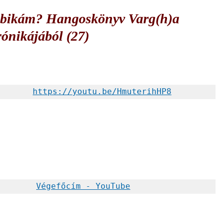
mbikám? Hangoskönyv Varg(h)a
ónikájából (27)
https://youtu.be/HmuterihHP8
Végefőcím - YouTube