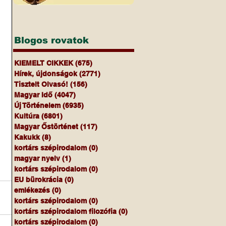
Blogos rovatok
KIEMELT CIKKEK
(675)
675 bejegyzés
Hírek, újdonságok
(2771)
2771 bejegyzés
Tisztelt Olvasó!
(156)
156 bejegyzés
Magyar Idő
(4047)
4047 bejegyzés
Új Történelem
(6935)
6935 bejegyzés
Kultúra
(6801)
6801 bejegyzés
Magyar Őstörténet
(117)
117 bejegyzés
Kakukk
(8)
8 bejegyzés
kortárs szépirodalom
(0)
0 bejegyzés
magyar nyelv
(1)
1 bejegyzés
kortárs szépirodalom
(0)
0 bejegyzés
EU bürokrácia
(0)
0 bejegyzés
emlékezés
(0)
0 bejegyzés
kortárs szépirodalom
(0)
0 bejegyzés
kortárs szépirodalom filozófia
(0)
0 bejegyzés
kortárs szépirodalom
(0)
0 bejegyzés