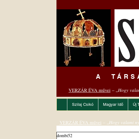
A TÁRS
VERZÁR ÉVA művei
– „
Hogy vala
Szilaj Csikó
Magyar Idő
Új 
VERZÁR ÉVA művei
– „
Hogy valami ny
dombi52