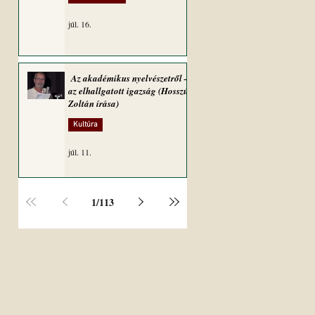
júl. 16.
Az akadémikus nyelvészetről –
az elhallgatott igazság (Hosszú
Zoltán írása)
Kultúra
júl. 11.
1
/
113