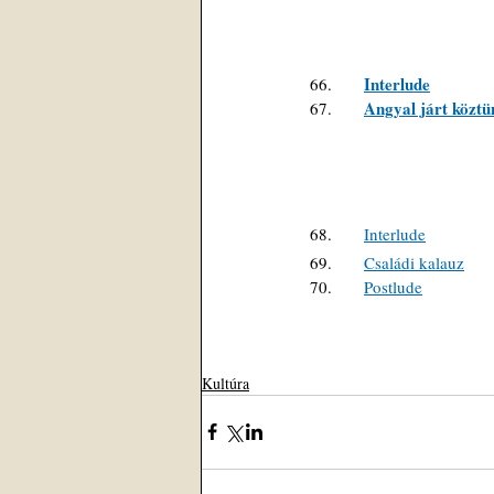
Interlude
66.      
Angyal járt köztü
67.      
68.      
Interlude
69.      
Családi kalauz
70.      
Postlude
Kultúra