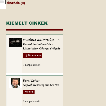
filozófia
(0)
0 bejegyzés
KIEMELT CIKKEK
VAXÓRIA KRÓNIKÁJA ‒ A
Korvid hadművelet és a
Láthatatlan Gépezet évtizede
Új Történelem
3 nappal ezelőtt
Darai Lajos:
Naplóbölcsességeim (2018)
Kultúra
6 nappal ezelőtt