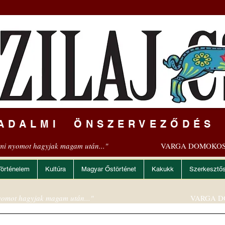
ADALMI ÖNSZERVEZŐDÉS
mi nyomot hagyjak magam után..."
VARGA DOMOKOS
Történelem
Kultúra
Magyar Őstörténet
Kakukk
Szerkesztő
omot hagyjak magam után..."
VARGA D