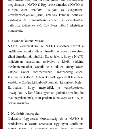
megtámadja a NATO-t? Egy orosz támadás a NATO és 
Európa ellen rendkívül súlyos és világméretű 
következményekkel járna, amelyek katonai, politikai, 
gazdasági és humanitárius szinten is katasztrofális 
hatásokat idéznének elő. Egy ilyen háború lehetséges 
kimenetele: 
1. Azonnali katonai válasz 
NATO válaszreakció: A NATO alapelvei szerint a 
tagállamok egyike elleni támadás az egész szövetség 
elleni támadásnak minősül. Ez azt jelenti, hogy a NATO 
kollektívan válaszolna, aktiválva a közös védelmi 
mechanizmusokat, köztük az 5. cikket, amely közös 
katonai akciót eredményezne Oroszország ellen. 
Katonai eszkaláció: A NATO erők gyorsított telepítése 
kezdődne Európa különböző pontjain, különösen Kelet-
Európában, hogy megvédjék a veszélyeztetett 
országokat. A konfliktus gyorsan globálissá válhat, ha 
más nagyhatalmak, mint például Kína vagy az USA, is 
beavatkoznának.
2. Nukleáris fenyegetés
Nukleáris fegyverek: Oroszország és a NATO is 
rendelkezik nukleáris arzenállal. Egy ilyen konfliktus 
esetén fennáll a veszélye annak, hogy nukleáris 