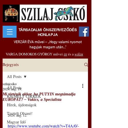
TÁRSADALMI ÖNSZERVEZŐDÉS
HONLAPJA
VERZÁR ÉVA művei – „Hogy valami nyomot
hagyjak magam után..."
VARGA DOMOKOS GYÖRGY művei
itt
és a
wikin
Bejegyzés
All Posts
szilajcsiko
All Posts
2024. aug. 19.
Mi történik akkor, ha PUTYIN megtámadja
KIEMELT CIKKEK
EURÓPÁT? – Vukics, a Specialista
Hírek, újdonságok
Tisztelt Olvasó!
2024. aug. 12.
Magyar Idő
https://www.youtube.com/watch?v=T4AAV-