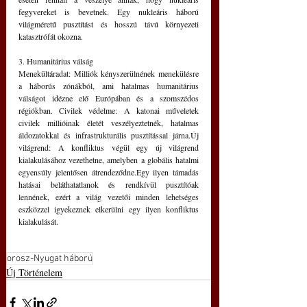
fegyvereket is bevetnek. Egy nukleáris háború 
világméretű pusztítást és hosszú távú környezeti 
katasztrófát okozna.
3. Humanitárius válság
Menekültáradat: Milliók kényszerülnének menekülésre 
a háborús zónákból, ami hatalmas humanitárius 
válságot idézne elő Európában és a szomszédos 
régiókban. Civilek védelme: A katonai műveletek 
civilek millióinak életét veszélyeztetnék, hatalmas 
áldozatokkal és infrastrukturális pusztítással járna.Új 
világrend: A konfliktus végül egy új világrend 
kialakulásához vezethetne, amelyben a globális hatalmi 
egyensúly jelentősen átrendeződne.Egy ilyen támadás 
hatásai beláthatatlanok és rendkívül pusztítóak 
lennének, ezért a világ vezetői minden lehetséges 
eszközzel igyekeznek elkerülni egy ilyen konfliktus 
kialakulását.
orosz-Nyugat háború
Új Történelem