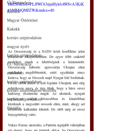
Új Történelem
HRfS0&list=PLffWC63njnHyk6AWSvA3KiK
kbMM4QMfZW&index=40
Kultúra
Magyar Őstörténet
Kakukk
kortárs szépirodalom
magyar nyelv
Az Oroszország és a NATO közti konfliktus jelen 
kortárs szépirodalom
pillanatban elképzelhetetlen. De egyre több szakértő 
modellezi ennek a lehetőségnek a kimenetelét. 
EU bürokrácia
Oroszország háborús agressziója Ukrajna ellen 
mindenkit megdöbbentett, ezért egyáltalán nincs 
emlékezés
kizárva, hogy az Oroszok majd Nyugat felé fordulnak. 
kortárs szépirodalom
Persze előbb ahhoz el kell foglalni Ukrajnát, ami elég 
nehézkesen megy, és úgy tűnik, hogy a híres orosz 
kortárs szépirodalom filozófia
hadsereg elszámolta magát. Az ukránok, nyugati 
segítséggel sokkal hősiesebben és kitartóbban 
kortárs szépirodalom
küzdenek a megszálló oroszok ellen, mint, ahogy azt 
filozófia
előzetesen kalkulálni lehetett. De ettől még az orosz 
fenyegetettség valós. 
Vukics Ferenc alezredes, a Patrióta legújabb videójában 
azt elemzi, hogy mi történik akkor, ha Oroszország 