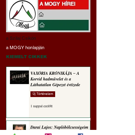
Hajdu Zoltán:
VAXÓRIA KRÓNI
a Szilaj Csikón
Transzhumanizmus és
‒ A Korvid hadműv
a MOGY honlapján
technomorál ‒ 21/28.
és a Láthatatlan Gé
Rugalmas technomorál:
évtizede
KIEMELT CIKKEK
alázatosság
VAXÓRIA KRÓNIKÁJA ‒ A
Korvid hadművelet és a
Láthatatlan Gépezet évtizede
Új Történelem
1 nappal ezelőtt
Darai Lajos: Naplóbölcsességeim
(2018)