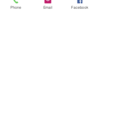
Phone
Email
Facebook
Kultúra
4 nappal ezelőtt
A Rothschildok és a Pentagon
bizalmas feljegyzése: „Hét ország
kiiktatása… Irán végleges
legyőzése”
Új Történelem
5 nappal ezelőtt
Geostratégiai dosszié: a háború,
amely megváltoztatta a hatalom
földrajzát (Laala Bechetoula
elemzése)
Új Történelem