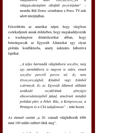
világgazdaságban elfoglalt pozíciójukat”
 – 
mondta Bill Dores szombaton a Press TV-nek 
adott interjújában.
Felszólította az amerikai népet, hogy sürgősen 
cselekedjenek annak érdekében, hogy megakadályozzák 
a washingtoni döntéshozókat abban, hogy 
belerángassák az Egyesült Államokat egy olyan 
globális konfliktusba, amely nukleáris háborúvá 
fajulhat.
„A teljes harmadik világháború veszélye, még 
egy atomháború is nagyon is valós, ennek 
veszélye percről percre nő. Ez nem 
Oroszországból, Kínából vagy Iránból 
származik. Ez az Egyesült Államok vállalati 
uralkodó osztályának pénzügyi 
elkeseredettségéből fakad, amelynek mindkét 
politikai párt, a Fehér Ház, a Kongresszus, a 
Pentagon és a CIA tulajdonosa” –
 tette hozzá.
Az elemző szerint „a 20. századi világháborúk több 
mint 100 millió embert öltek meg”.