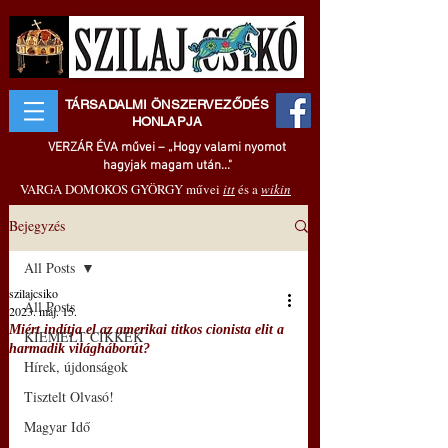
TÁRSADALMI ÖNSZERVEZŐDÉS
HONLAPJA
VERZÁR ÉVA művei – „Hogy valami nyomot
hagyjak magam után..."
VARGA DOMOKOS GYÖRGY művei
itt
és a
wikin
Bejegyzés
All Posts
szilajcsiko
All Posts
2023. máj. 15.
Miért indítja el az amerikai titkos cionista elit a
KIEMELT CIKKEK
harmadik világháborút?
Hírek, újdonságok
Tisztelt Olvasó!
Magyar Idő