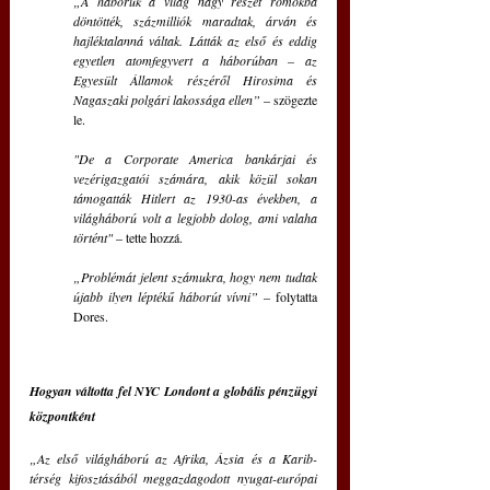
„A háborúk a világ nagy részét romokba 
döntötték, százmilliók maradtak, árván és 
hajléktalanná váltak. Látták az első és eddig 
egyetlen atomfegyvert a háborúban – az 
Egyesült Államok részéről Hirosima és 
Nagaszaki polgári lakossága ellen”
 – szögezte 
le.
"De a Corporate America bankárjai és 
vezérigazgatói számára, akik közül sokan 
támogatták Hitlert az 1930-as években, a 
világháború volt a legjobb dolog, ami valaha 
történt"
 – tette hozzá.
„Problémát jelent számukra, hogy nem tudtak 
újabb ilyen léptékű háborút vívni”
 – folytatta 
Dores.
Hogyan váltotta fel NYC Londont a globális pénzügyi 
központként
„Az első világháború az Afrika, Ázsia és a Karib-
térség kifosztásából meggazdagodott nyugat-európai 