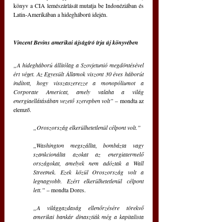
könyv a CIA lemészárlását mutatja be Indonéziában és 
Latin-Amerikában a hidegháború idején.
Vincent Bevins amerikai újságíró írja új könyvében
„A hidegháború állítólag a Szovjetunió megdöntésével 
ért véget. Az Egyesült Államok viszont 30 éves háborút 
indított, hogy visszaszerezze a monopóliumot a 
Corporate Americat, amely valaha a világ 
energiaellátásában vezető szerepben volt”
 – mondta az 
elemző.
„Oroszország elkerülhetetlenül célpont volt.”
„Washington megszállta, bombázta vagy 
szankcionálta azokat az energiatermelő 
országokat, amelyek nem adóztak a Wall 
Streetnek. Ezek közül Oroszország volt a 
legnagyobb. Ezért elkerülhetetlenül célpont 
lett.”
 – mondta Dores.
„A világgazdaság ellenőrzésére törekvő 
amerikai bankár dinasztiák még a kapitalista 