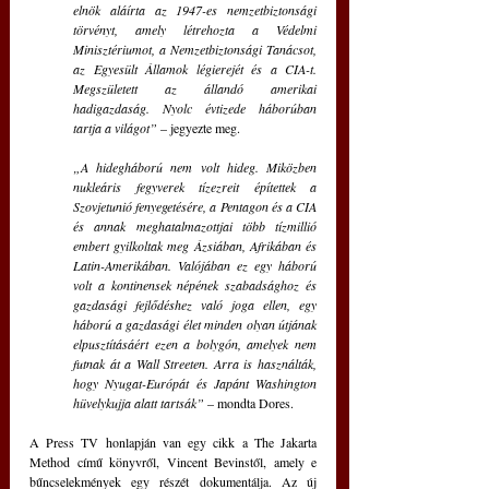
elnök aláírta az 1947-es nemzetbiztonsági 
törvényt, amely létrehozta a Védelmi 
Minisztériumot, a Nemzetbiztonsági Tanácsot, 
az Egyesült Államok légierejét és a CIA-t. 
Megszületett az állandó amerikai 
hadigazdaság. Nyolc évtizede háborúban 
tartja a világot”
 – jegyezte meg.
„A hidegháború nem volt hideg. Miközben 
nukleáris fegyverek tízezreit építettek a 
Szovjetunió fenyegetésére, a Pentagon és a CIA 
és annak meghatalmazottjai több tízmillió 
embert gyilkoltak meg Ázsiában, Afrikában és 
Latin-Amerikában. Valójában ez egy háború 
volt a kontinensek népének szabadsághoz és 
gazdasági fejlődéshez való joga ellen, egy 
háború a gazdasági élet minden olyan útjának 
elpusztításáért ezen a bolygón, amelyek nem 
futnak át a Wall Streeten. Arra is használták, 
hogy Nyugat-Európát és Japánt Washington 
hüvelykujja alatt tartsák”
 – mondta Dores.
A Press TV honlapján van egy cikk a The Jakarta 
Method című könyvről, Vincent Bevinstől, amely e 
bűncselekmények egy részét dokumentálja. Az új 