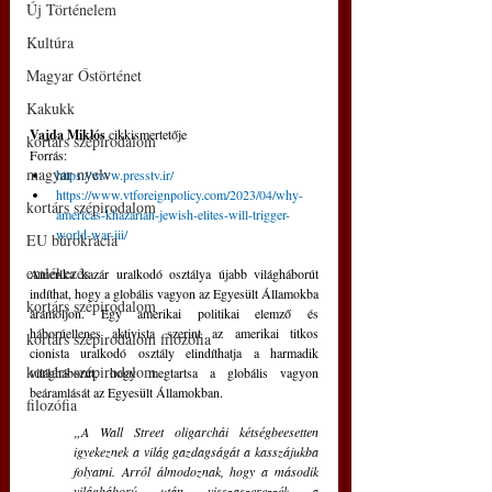
Új Történelem
Kultúra
Magyar Őstörténet
Kakukk
Vajda Miklós
 cikkismertetője
kortárs szépirodalom
Forrás: 
magyar nyelv
https://www.presstv.ir/
https://www.vtforeignpolicy.com/2023/04/why-
kortárs szépirodalom
americas-khazarian-jewish-elites-will-trigger-
world-war-iii/
EU bürokrácia
emlékezés
Amerika kazár uralkodó osztálya újabb világháborút 
indíthat, hogy a globális vagyon az Egyesült Államokba 
kortárs szépirodalom
áramoljon. Egy amerikai politikai elemző és 
háborúellenes aktivista szerint az amerikai titkos 
kortárs szépirodalom filozófia
cionista uralkodó osztály elindíthatja a harmadik 
kortárs szépirodalom
világháborút, hogy megtartsa a globális vagyon 
beáramlását az Egyesült Államokban.
filozófia
„A Wall Street oligarchái kétségbeesetten 
igyekeznek a világ gazdagságát a kasszájukba 
folyatni. Arról álmodoznak, hogy a második 
világháború után visszaszerezzék a 