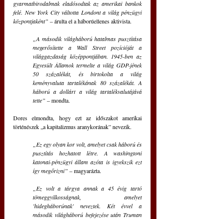
gyarmatbirodalmak eladósodtak az amerikai bankok 
felé. New York City váltotta Londont a világ pénzügyi 
központjaként” 
– árulta el a háborúellenes aktivista.
„A második világháború hatalmas pusztítása 
megerősítette a Wall Street pozícióját a 
világgazdaság középpontjában. 1945-ben az 
Egyesült Államok termelte a világ GDP-jének 
50 százalékát, és birtokolta a világ 
keményvaluta tartalékának 80 százalékát. A 
háború a dollárt a világ tartalékvalutájává 
tette”
 – mondta.
Dores elmondta, hogy ezt az időszakot amerikai 
történészek „a kapitalizmus aranykorának” nevezik.
„Ez egy olyan kor volt, amelyet csak háború és 
pusztítás hozhatott létre. A washingtoni 
katonai-pénzügyi állam azóta is igyekszik ezt 
így megőrizni”
 – magyarázta.
„Ez volt a tárgya annak a 45 évig tartó 
tömeggyilkosságnak, amelyet 
'hidegháborúnak' neveztek. Két évvel a 
második világháború befejezése után Truman 