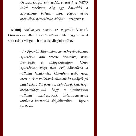
Oroszországot sem tudták elviselni. A NATO 
keleti törekvése alig egy évtizeddel a 
Szovjetunió bukása után, Putyin elnök 
megválasztása előtt kezdődött”
 – szögezte le.
 Dmitrij Medvegyev szerint az Egyesült Államok 
Oroszország elleni háborús előkészületei nagyon közel 
sodorták a világot a harmadik világháborúhoz.
„Az Egyesült Államokban az embereknek nincs 
szükségük Wall Street-i bankokra, hogy 
irányítsák a világgazdaságot. Nincs 
szükségünk véget nem érő háborúkra a 
vállalati hatalomért, különösen azért nem, 
mert ezek a vállalatok ellenünk használják fel 
hatalmukat. Sürgősen cselekednünk kell, hogy 
megakadályozzuk, hogy a washingtoni 
vállalati alkalmazottak belerángassanak 
minket a harmadik világháborúba”
 – fejezte 
be Dores.