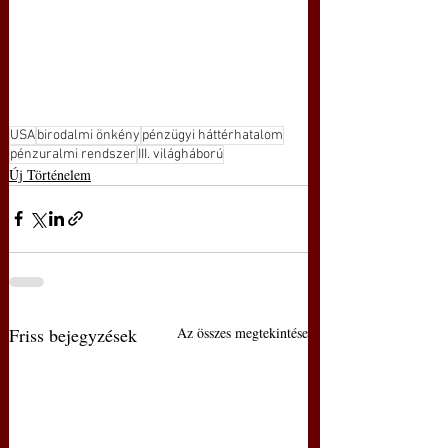
USA
birodalmi önkény
pénzügyi háttérhatalom
pénzuralmi rendszer
III. világháború
Új Történelem
Friss bejegyzések
Az összes megtekintése