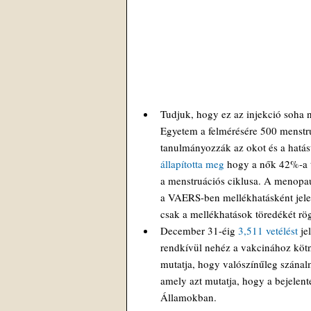
Tudjuk, hogy ez az injekció soha 
Egyetem a felmérésére 500 menstru
tanulmányozzák az okot és a hatást,
állapította meg
 hogy a nők 42%-a 
a menstruációs ciklusa. A menopau
a VAERS-ben mellékhatásként jelen
csak a mellékhatások töredékét rög
December 31-éig 
3,511 vetélést
 j
rendkívül nehéz a vakcinához kötni
mutatja, hogy valószínűleg szánal
amely azt mutatja, hogy a bejelent
Államokban.