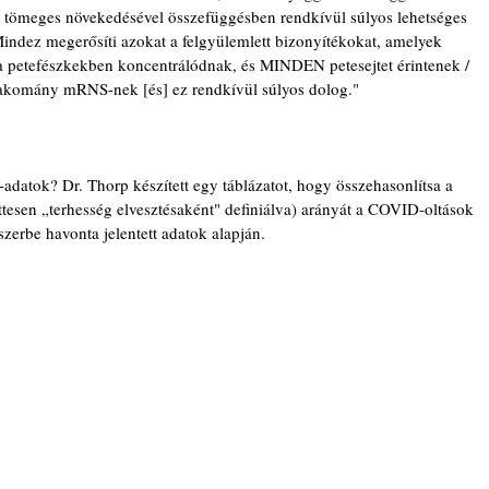
 tömeges növekedésével összefüggésben rendkívül súlyos lehetséges 
ndez megerősíti azokat a felgyülemlett bizonyítékokat, amelyek 
i a petefészkekben koncentrálódnak, és MINDEN petesejtet érintenek / 
 rakomány mRNS-nek [és] ez rendkívül súlyos dolog."
atok? Dr. Thorp készített egy táblázatot, hogy összehasonlítsa a 
ttesen „terhesség elvesztésaként" definiálva) arányát a COVID-oltások 
szerbe havonta jelentett adatok alapján.