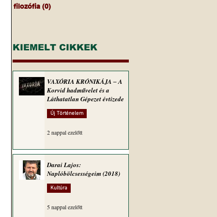
filozófia
(0)
0 bejegyzés
KIEMELT CIKKEK
VAXÓRIA KRÓNIKÁJA ‒ A
Korvid hadművelet és a
Láthatatlan Gépezet évtizede
Új Történelem
2 nappal ezelőtt
Darai Lajos:
Naplóbölcsességeim (2018)
Kultúra
5 nappal ezelőtt