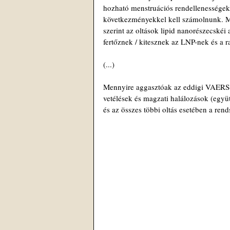
hozható menstruációs rendellenességek
következményekkel kell számolnunk. Mi
szerint az oltások lipid nanorészecské
fertőznek / kitesznek az LNP-nek és a
(...)
Mennyire aggasztóak az eddigi VAERS-ad
vetélések és magzati halálozások (együ
és az összes többi oltás esetében a rend