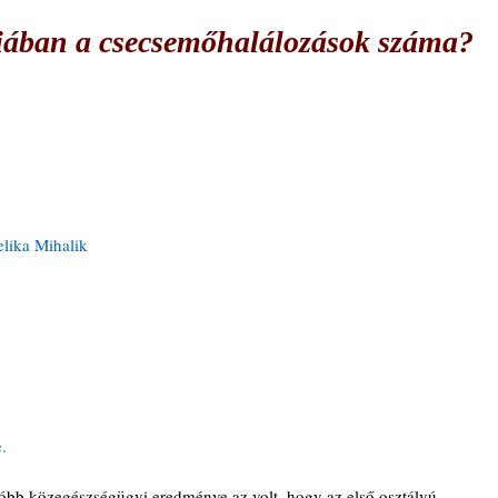
iában a csecsemőhalálozások száma?
lika Mihalik
.
óbb közegészségügyi eredménye az volt, hogy az első osztályú 