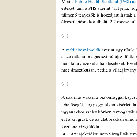
Mint a 
Public Health Scotland (PHS) ad
értéket, ami a PHS szerint "azt jelzi, 
túlmenő tényezők is hozzájárulhattak a 
élveszületésre körülbelül 2,2 csecsemőh
(...)
A 
médiabeszámolók
 szerint úgy tűnik
a szokatlanul magas számú újszülöttkor
nem láttuk ezeket a haláleseteket. Eze
meg drasztikusan, pedig a világjárvány 
(...)
A sok más vakcina-biztonsággal kapcsol
lehetőségét, hogy egy olyan kísérleti 
ugyanakkor széles körben osztogatták n
ezt a kiugrást, de az alábbiakban elm
kezdene vizsgálódni.
Az injekciókat nem vizsgálták te