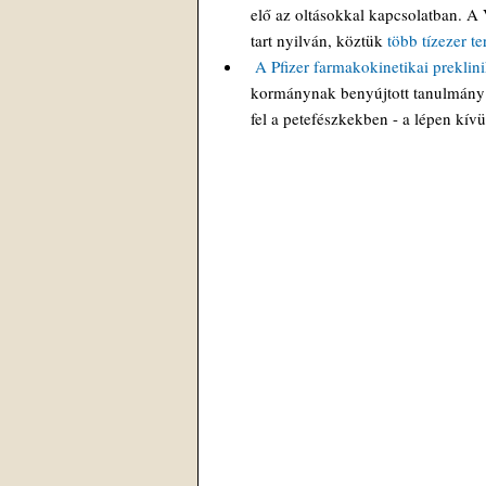
elő az oltásokkal kapcsolatban. A 
tart nyilván, köztük 
több tízezer 
 A Pfizer farmakokinetikai preklini
kormánynak benyújtott tanulmány s
fel a petefészkekben - a lépen kív