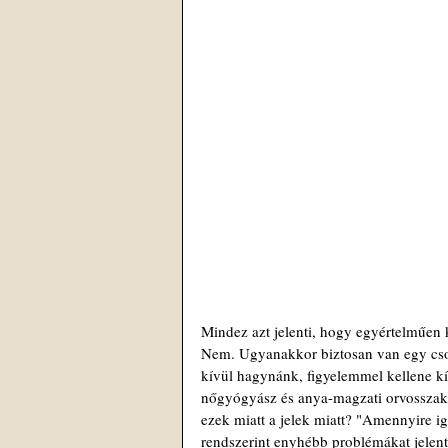
Mindez azt jelenti, hogy egyértelműen 
Nem. Ugyanakkor biztosan van egy csom
kívül hagynánk, figyelemmel kellene kí
nőgyógyász és anya-magzati orvosszakér
ezek miatt a jelek miatt? "Amennyire ig
rendszerint enyhébb problémákat jelen