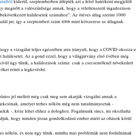
ataiból
 kiderül, szeptemberben átlépték azt a felső hatérként megjelölt 
hogy megnőtt a valószínűsége annak, hogy a véletlenszerű ingadozáson 
bekövetkezett halálesetek számához". Az ötéves átlag szerint 1000 
alál jut, így a szeptemberi szám több mint kétszerese az átlagnak.
, hogy a vizsgálat teljes egészében arra irányult, hogy a COVID okozza-e
i halálesetet. Az a gond ezzel, hogy a világjárvány első évében még 
nkívül úgy tűnik, a halálozások száma  csak a csecsemőknél növekedett 
őket érinti a legkevésbé.
atos jel mellett még csak meg sem akarják vizsgálni annak a 
injekciónak, amelyet terhes nőkön még nem tanulmányoztak - 
ekik -, köze lehet ehhez a dologhoz. Fogalmunk sincs, mi okozhatta 
ondjuk, hogy minden józan gondolkodású ember miért az oltások körül 
rhes nőkön, és nem úgy tűnik, mintha más problémák nem fordulnának 