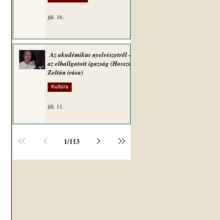
júl. 16.
Az akadémikus nyelvészetről –
az elhallgatott igazság (Hosszú
Zoltán írása)
Kultúra
júl. 11.
1
/
113
 