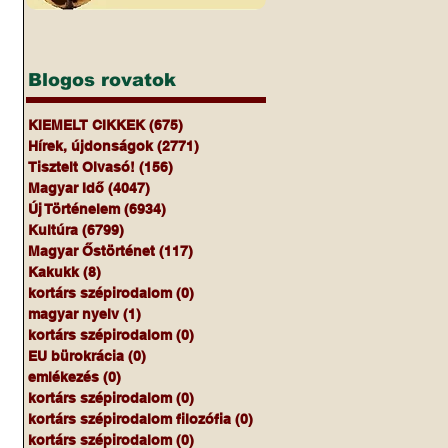
Blogos rovatok
KIEMELT CIKKEK
(675)
675 bejegyzés
Hírek, újdonságok
(2771)
2771 bejegyzés
 
Tisztelt Olvasó!
(156)
156 bejegyzés
Magyar Idő
(4047)
4047 bejegyzés
Új Történelem
(6934)
6934 bejegyzés
Kultúra
(6799)
6799 bejegyzés
Magyar Őstörténet
(117)
117 bejegyzés
Kakukk
(8)
8 bejegyzés
kortárs szépirodalom
(0)
0 bejegyzés
magyar nyelv
(1)
1 bejegyzés
kortárs szépirodalom
(0)
0 bejegyzés
EU bürokrácia
(0)
0 bejegyzés
emlékezés
(0)
0 bejegyzés
kortárs szépirodalom
(0)
0 bejegyzés
kortárs szépirodalom filozófia
(0)
0 bejegyzés
kortárs szépirodalom
(0)
0 bejegyzés