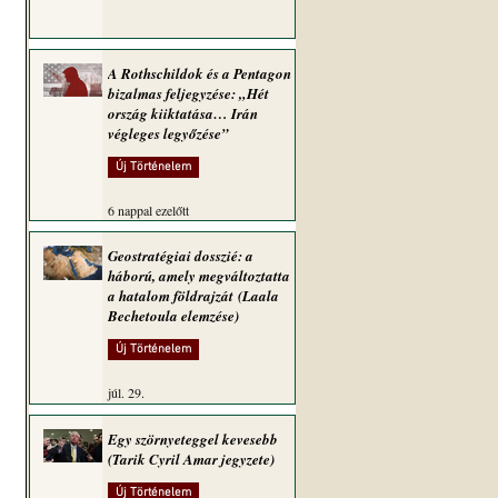
A Rothschildok és a Pentagon
bizalmas feljegyzése: „Hét
ország kiiktatása… Irán
végleges legyőzése”
Új Történelem
6 nappal ezelőtt
Geostratégiai dosszié: a
 
háború, amely megváltoztatta
a hatalom földrajzát (Laala
Bechetoula elemzése)
Új Történelem
júl. 29.
 
Egy szörnyeteggel kevesebb
(Tarik Cyril Amar jegyzete)
Új Történelem