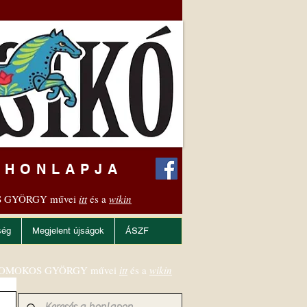
 HONLAPJA
 GYÖRGY művei
itt
és a
wikin
ség
Megjelent újságok
ÁSZF
OMOKOS GYÖRGY művei
itt
és a
wikin