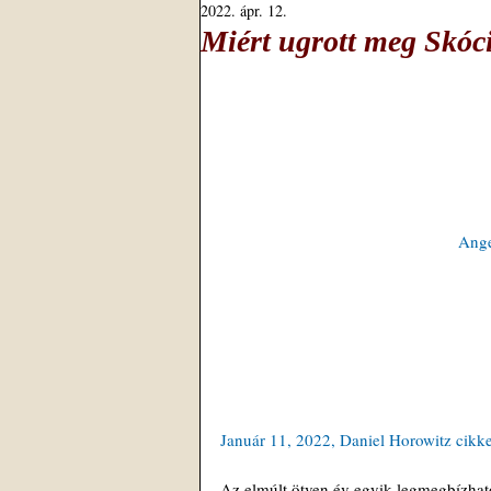
2022. ápr. 12.
Miért ugrott meg Skóc
Ange
Január 11, 2022, Daniel Horowitz cikke
Az elmúlt ötven év egyik legmegbízhat