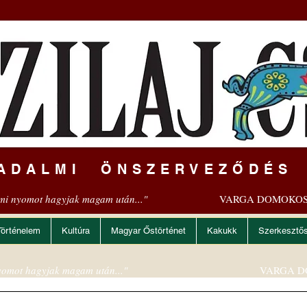
ADALMI ÖNSZERVEZŐDÉS
mi nyomot hagyjak magam után..."
VARGA DOMOKOS
Történelem
Kultúra
Magyar Őstörténet
Kakukk
Szerkesztő
omot hagyjak magam után..."
VARGA D