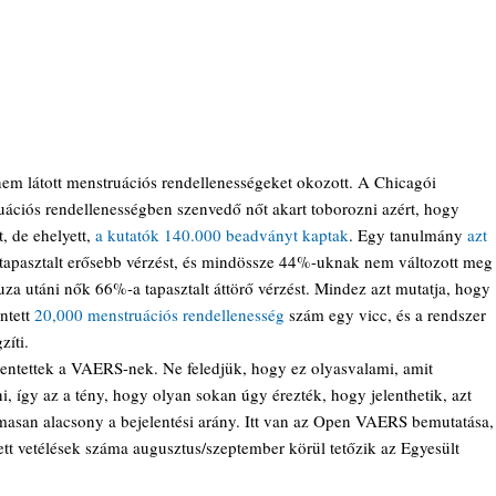
nem látott menstruációs rendellenességeket okozott. A Chicagói 
ációs rendellenességben szenvedő nőt akart toborozni azért, hogy 
 de ehelyett, 
a kutatók 140.000 beadványt kaptak
. Egy tanulmány 
azt 
tapasztalt erősebb vérzést, és mindössze 44%-uknak nem változott meg
za utáni nők 66%-a tapasztalt áttörő vérzést. Mindez azt mutatja, hogy 
tett 
20,000 menstruációs rendellenesség
 szám egy vicc, és a rendszer 
zíti.
elentettek a VAERS-nek. Ne feledjük, hogy ez olyasvalami, amit 
, így az a tény, hogy olyan sokan úgy érezték, hogy jelenthetik, azt 
masan alacsony a bejelentési arány. Itt van az Open VAERS bemutatása,
ett vetélések száma augusztus/szeptember körül tetőzik az Egyesült 