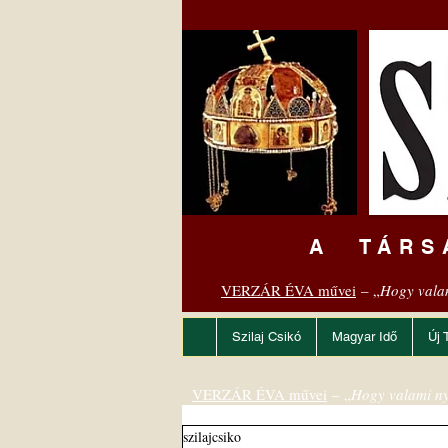
A TÁRS
VERZÁR ÉVA művei
– „
Hogy vala
Szilaj Csikó
Magyar Idő
Új 
VERZÁR ÉVA művei
– „
Hogy valami ny
szilajcsiko