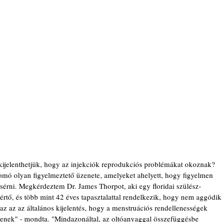
kijelenthetjük, hogy az injekciók reprodukciós problémákat okoznak? 
ó olyan figyelmeztető üzenete, amelyeket ahelyett, hogy figyelmen 
sérni. Megkérdeztem Dr. James Thorpot, aki egy floridai szülész-
tő, és több mint 42 éves tapasztalattal rendelkezik, hogy nem aggódik
az az az általános kijelentés, hogy a menstruációs rendellenességek 
tenek" - mondta. "Mindazonáltal, az oltóanyaggal összefüggésbe 