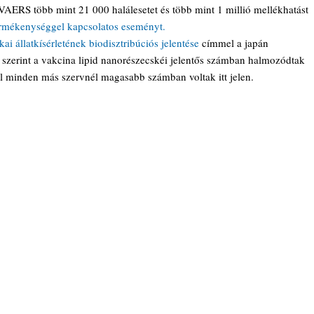
VAERS több mint 21 000 halálesetet és több mint 1 millió mellékhatást 
termékenységgel kapcsolatos eseményt.
kai állatkísérletének biodisztribúciós jelentése
 címmel a japán 
zerint a vakcina lipid nanorészecskéi jelentős számban halmozódtak 
ül minden más szervnél magasabb számban voltak itt jelen.