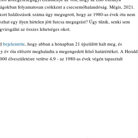
szágokban folyamatosan csökkent a csecsemőhalandóság. Mégis, 2021. 
kori halálozások száma úgy megugrott, hogy az 1980-as évek óta nem 
ozhat egy ilyen hirtelen jött furcsa megugrást? Úgy tűnik, senki sem 
egvizsgálni az összes lehetséges okot.
d 
bejelentette
, hogy abban a hónapban 21 újszülött halt meg, és 
égy év óta először meghaladta a megengedett felső határértéket. A Herald
000 élveszületésre vetítve 4,9 - az 1980-as évek végén tapasztalt 