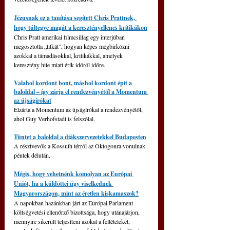
Jézusnak ez a tanítása segített Chris Prattnek, 
hogy túltegye magát a keresztényellenes kritikákon
Chris Pratt amerikai filmcsillag egy interjúban 
megosztotta „titkát”, hogyan képes megbirkózni 
azokkal a támadásokkal, kritikákkal, amelyek 
keresztény hite miatt érik időről időre.
Valahol kordont bont, máshol kordont épít a 
baloldal – így zárja el rendezvényétől a Momentum 
az újságírókat
Elzárta a Momentum az újságírókat a rendezvényétől, 
ahol Guy Verhofstadt is felszólal.
Tüntet a baloldal a diákszervezetekkel Budapesten
A résztvevők a Kossuth térről az Oktogonra vonulnak 
péntek délután.
Mégis, hogy vehetnénk komolyan az Európai 
Uniót, ha a küldöttei úgy viselkednek 
Magyarországon, mint az éretlen kiskamaszok?
A napokban hazánkban járt az Európai Parlament 
költségvetési ellenőrző bizottsága, hogy utánajárjon, 
mennyire sikerült teljesíteni azokat a feltételeket, 