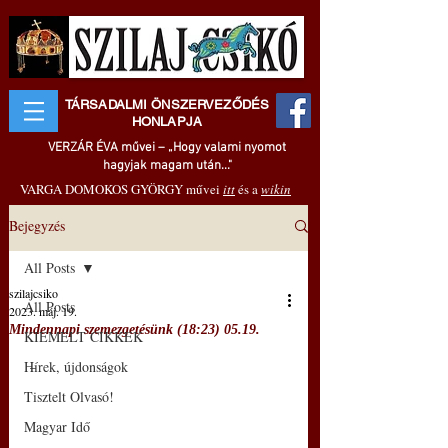
TÁRSADALMI ÖNSZERVEZŐDÉS
HONLAPJA
VERZÁR ÉVA művei – „Hogy valami nyomot
hagyjak magam után..."
VARGA DOMOKOS GYÖRGY művei
itt
és a
wikin
Bejegyzés
All Posts
szilajcsiko
All Posts
2023. máj. 19.
Mindennapi szemezgetésünk (18:23) 05.19.
KIEMELT CIKKEK
Hírek, újdonságok
 –
Tisztelt Olvasó!
Magyar Idő