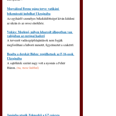
Megvalósul Ferenc pápa terve: vatikáni 
békemisszió indulhat Ukrajnába
Az egyházfő személyes békeküldöttséget kíván küldeni 
az ukrán és az orosz elnökhöz.
Vukics: Meglepő, milyen leharcolt állapotban van 
valójában az európai haderő
A tervezett vadászgépfelajánlások nem fogják 
megfordítani a háború menetét, figyelmeztet a szakértő.
Beadta a derekát Biden: repülhetnek az F-16-osok 
Ukrajnába
A sajtóhírek szerint nagy volt a nyomás a Fehér 
Házon. 
(nu, mese habbal)
Japánba utazik Zelenszkij a G7 csúcsra