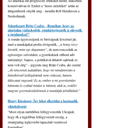
Az amerikai elit progresszív értékeket hirdet, miközben 
konzervatívan él. Ezeket a "luxus-nézeteket" aztán az 
átlagemberek sínylik meg - mondta Rob Henderson a 
Neokohnnak.
Jelentkezett Böjte Csaba: „Remélem, hogy az 
alaptalan vádaskodók, rémhírterjesztők is elnyerik 
a jutalmukat!”
A román ügyészségnek és bíróságnak köszönet jár, 
mert a munkájukat profin elvégezték, 
„a beteg részt 
kivették, mint egy daganatot”
, de nem roncsolták az 
egészséges szöveteket, a gyerekeknek otthont adó 
intézményt. Sajnos, a politikával átitatott sajtónak ez 
nem volt elég” – jegyezte meg Böjte Csaba, aki szerint 
„ők nincsenek tudatában, hogy mi mindannyian a 
bűnelkövető kollégánknak nem cinkosai, hanem 
áldozatai vagyunk! Ez az ember a mi gyerekeinket 
bántotta és ezáltal minket is bántott, akik az erdélyi 
magyar gyermekvédelemnek a munkáját felvállaltuk!”
Henry Kissinger: Így lehet elkerülni a harmadik 
világháborút
"Most olyan mértékben felfegyvereztük Ukrajnát, 
hogy ők a legjobban felfegyverzett ország, a 
stratégiailag legkevésbé tapasztalt vezetéssel 
Európában".