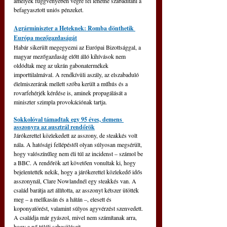
amelyek függvényében végre fel lehetne szabadítani a 
befagyasztott uniós pénzeket.
Agrárminiszter a Heteknek: Romba dönthetik 
Európa mezőgazdaságát
Habár sikerült megegyezni az Európai Bizottsággal, a 
magyar mezőgazdaság előtt álló kihívások nem 
oldódtak meg az ukrán gabonatermékek 
importtilalmával. A rendkívüli aszály, az elszabaduló 
élelmiszerárak mellett szóba került a műhús és a 
rovarfehérjék kérdése is, aminek propagálását a 
miniszter szimpla provokációnak tartja.
Sokkolóval támadtak egy 95 éves, demens 
asszonyra az ausztrál rendőrök
Járókerettel közlekedett az asszony, de steakkés volt 
nála. A hatósági fellépéstől olyan súlyosan megsérült, 
hogy valószínűleg nem éli túl az incidenst – számol be 
a BBC. A rendőrök azt követően vonultak ki, hogy 
bejelentették nekik, hogy a járókerettel közlekedő idős 
asszonynál, Clare Nowlandnél egy steakkés van. A 
család barátja azt állította, az asszonyt kétszer ütötték 
meg – a mellkasán és a hátán –, elesett és 
koponyatörést, valamint súlyos agyvérzést szenvedett. 
A családja már gyászol, mivel nem számítanak arra, 
hogy a nő túléli sebesüléseit.