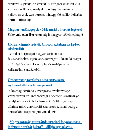
rendszer a jelentések szerint 32 elfogórakétát lőtt ki a 
kinzsal rakétákra, amelyek mindegyike kudarcot 
vallott, és csak ez a sorozat mintegy 96 millió dollárba 
került – írja a lap.
Magyar vadászgépek védik majd a horvát légteret
Szlovénia után Horvátország is magyar védelmet kap.ű
Ukrán kémnek nézték Oroszországban az Index 
újságíróját
„Minden kárpátaljai magyar várja már a 
felszabadítókat. Éljen Oroszország!” – húzta ki magát 
az újságíró a moszkvai reptér őrszobájában a 
kellemetlen szituációból.
Oroszország nemkívánatos szervezetté 
nyilvánította a a Greenpeace-t
A hatóság szerint a Greenpeace tevékenysége 
veszélyezteti az Oroszországi Föderáció alkotmányos 
rendjének alapját és biztonságát. A főügyészség 
döntése mind a nonprofit szervezetre, mind pedig a 
nemzetközi alapítványra vonatkozik.
„Magyarország autonómiaterveivel folyamatosan 
időzített bombát jelent” – állítja egy szlovák 