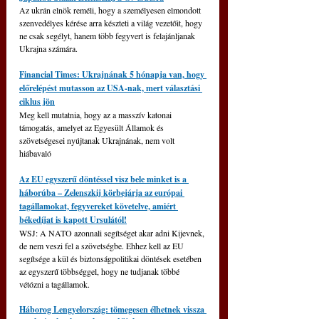
Az ukrán elnök reméli, hogy a személyesen elmondott 
szenvedélyes kérése arra készteti a világ vezetőit, hogy 
ne csak segélyt, hanem több fegyvert is felajánljanak 
Ukrajna számára.
Financial Times: Ukrajnának 5 hónapja van, hogy 
előrelépést mutasson az USA-nak, mert választási 
ciklus jön
Meg kell mutatnia, hogy az a masszív katonai 
támogatás, amelyet az Egyesült Államok és 
szövetségesei nyújtanak Ukrajnának, nem volt 
hiábavaló
Az EU egyszerű döntéssel visz bele minket is a 
háborúba – Zelenszkij körbejárja az európai 
tagállamokat, fegyvereket követelve, amiért 
békedíjat is kapott Ursulától!
WSJ: A NATO azonnali segítséget akar adni Kijevnek, 
de nem veszi fel a szövetségbe. Ehhez kell az EU 
segítsége a kül és biztonságpolitikai döntések esetében 
az egyszerű többséggel, hogy ne tudjanak többé 
vétózni a tagállamok.
Háborog Lengyelország: tömegesen élhetnek vissza 