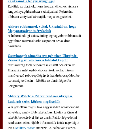
az ukránok a lengyel nyugdíjjal
Rájöttek az ukránok, hogy hogyan élhetnek vissza a 
lengyel nyugdíjrendszer szabályaival. Fejenként 
többezer zlotyival károsítják meg a lengyeleket.
Akkora robbanások voltak Ukrajnában, hogy 
Magyarországon is érzékelték
A háború eddigi valószínűleg legnagyobb robbanásait 
egy ukrán lőszerraktárba csapódott orosz drón 
okozhatta.
Összehangolt támadás érte pénteken Ukrajnát: 
Zelenszkij szülővárosa is találatot kapott
Oroszország több célpontot is eltalált pénteken az 
Ukrajnára mért újabb légicsapások során: három 
manőverező robotrepülőgép és hat drón csapódott be 
az ország területén – közölte az ukrán légierő a 
Telegramon.
Military Watch: a Patriot rendszer ukrajnai 
kudarcát széles körben megjósolták
A Kijev elleni május 16-i nagyszabású orosz csapást 
követően, amely több rakétatípus, köztük a Kinzsal 
rakéták bevetésével járt az ukrán Patriot légvédelmi 
rendszerek ellen, újabb információk láttak napvilágot – 
írja a 
Military Watch
 magazin. A célba vett Patriot-