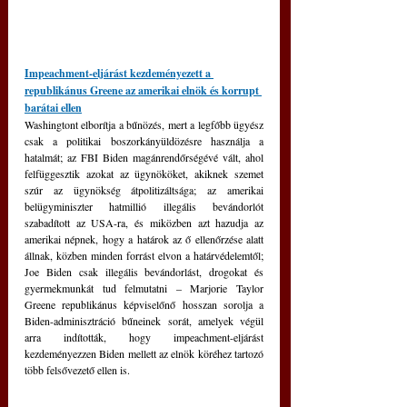
Impeachment-eljárást kezdeményezett a 
republikánus Greene az amerikai elnök és korrupt 
barátai ellen
Washingtont elborítja a bűnözés, mert a legfőbb ügyész 
csak a politikai boszorkányüldözésre használja a 
hatalmát; az FBI Biden magánrendőrségévé vált, ahol 
felfüggesztik azokat az ügynököket, akiknek szemet 
szúr az ügynökség átpolitizáltsága; az amerikai 
belügyminiszter hatmillió illegális bevándorlót 
szabadított az USA-ra, és miközben azt hazudja az 
amerikai népnek, hogy a határok az ő ellenőrzése alatt 
állnak, közben minden forrást elvon a határvédelemtől; 
Joe Biden csak illegális bevándorlást, drogokat és 
gyermekmunkát tud felmutatni – Marjorie Taylor 
Greene republikánus képviselőnő hosszan sorolja a 
Biden-adminisztráció bűneinek sorát, amelyek végül 
arra indították, hogy impeachment-eljárást 
kezdeményezzen Biden mellett az elnök köréhez tartozó 
több felsővezető ellen is. 