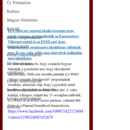
Új Történelem
Kultúra
Magyar Őstörténet
Kakukk
Ez a videó egy európai iskolai program része, 
amely szorosan együttműködik az Egészségügyi 
kortárs szépirodalom
Világszervezettel és az ENSZ-szel, hogy 
magyar nyelv
programjukat országszerte iskolákban valósítsák 
meg. Ez egy valós példa ezen irányelvek hollandiai 
kortárs szépirodalom
megvalósítására
EU bürokrácia
A videó azt mutatja be, hogy a tanárok hogyan 
bátorítják a gyerekeket arra, hogy elkezdjenek 
emlékezés
maszturbálni. Több ezer iskolába juttatták el a WHO 
"átfogó szexuális felvilágosító" programjának 
kortárs szépirodalom
részeként, amelynek célja, hogy a gyerekek minél 
kortárs szépirodalom filozófia
korábban elkezdjenek szexuális életet élni. A videó 
kiadója, a Rutgers Alapítvány 27 országban működik, 
kortárs szépirodalom
és a WHO és az ENSZ szoros partnere, valamint Bill 
Gates és a Planned Parenthood finanszírozza.
filozófia
https://www.facebook.com/100072422123684
/videos/1199324047452679