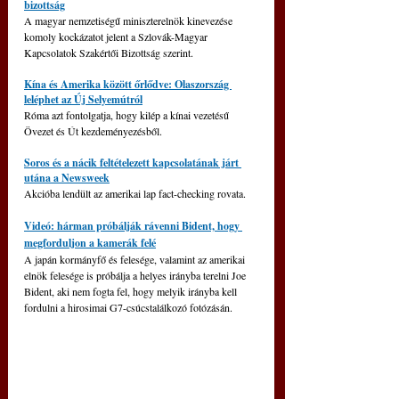
bizottság
A magyar nemzetiségű miniszterelnök kinevezése 
komoly kockázatot jelent a Szlovák-Magyar 
Kapcsolatok Szakértői Bizottság szerint.
Kína és Amerika között őrlődve: Olaszország 
leléphet az Új Selyemútról
Róma azt fontolgatja, hogy kilép a kínai vezetésű 
Övezet és Út kezdeményezésből.
Soros és a nácik feltételezett kapcsolatának járt 
utána a Newsweek
Akcióba lendült az amerikai lap fact-checking rovata.
Videó: hárman próbálják rávenni Bident, hogy 
megforduljon a kamerák felé
A japán kormányfő és felesége, valamint az amerikai 
elnök felesége is próbálja a helyes irányba terelni Joe 
Bident, aki nem fogta fel, hogy melyik irányba kell 
fordulni a hirosimai G7-csúcstalálkozó fotózásán.