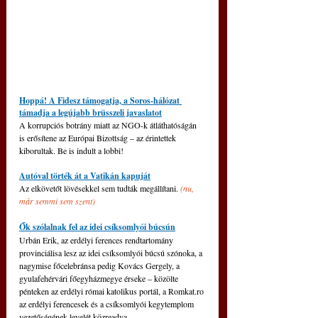
Hoppá! A Fidesz támogatja, a Soros-hálózat 
támadja a legújabb brüsszeli javaslatot
A korrupciós botrány miatt az NGO-k átláthatóságán 
is erősítene az Európai Bizottság – az érintettek 
kiborultak. Be is indult a lobbi!
Autóval törték át a Vatikán kapuját
Az elkövetőt lövésekkel sem tudták megállítani. 
(nu, 
már semmi sem szent)
Ők szólalnak fel az idei csíksomlyói búcsún
Urbán Erik, az erdélyi ferences rendtartomány 
provinciálisa lesz az idei csíksomlyói búcsú szónoka, a 
nagymise főcelebránsa pedig Kovács Gergely, a 
gyulafehérvári főegyházmegye érseke – közölte 
pénteken az erdélyi római katolikus portál, a Romkat.ro 
az erdélyi ferencesek és a csíksomlyói kegytemplom 
vezetőségének levelét közreadva.