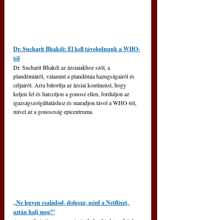
Dr. Sucharit Bhakdi: El kell távolodnunk a WHO-
tól
Dr. Sucharit Bhakdi az ázsiaiakhoz szól, a 
plandémiáról, valamint a plandémia hazugságairól és 
céljairól. Arra bátorítja az ázsiai kontinenst, hogy 
keljen fel és harcoljon a gonosz ellen, forduljon az 
igazságszolgáltatáshoz és maradjon távol a WHO-tól, 
mivel az a gonoszság epicentruma.
„Ne legyen családod, dolgozz, nézd a Netflixet, 
aztán halj meg!”