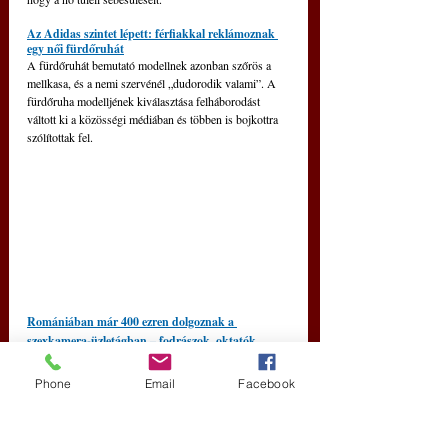
Az Adidas szintet lépett: férfiakkal reklámoznak 
egy női fürdőruhát
A fürdőruhát bemutató modellnek azonban szőrös a 
mellkasa, és a nemi szervénél „dudorodik valami”. A 
fürdőruha modelljének kiválasztása felháborodást 
váltott ki a közösségi médiában és többen is bojkottra 
szólítottak fel.
Romániában már 400 ezren dolgoznak a 
szexkamera-üzletágban – fodrászok, oktatók, 
pszichológusok tömegei vesznek részt benne
Lucian Heiuș, a román adóhivatal elnökének 
Phone
Email
Facebook
beszámolója szerint brutálisan megnőtt a szexkamera-
üzletágban dolgozók száma Romániában. Közlése 
szerint immár 5 ezernél is több vállalat szerez profitot 