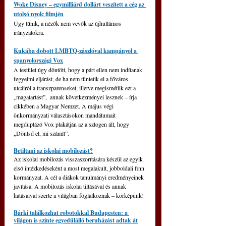
Woke Disney – egymilliárd dollárt veszített a cég az 
utolsó nyolc filmjén
Úgy tűnik, a nézők nem vevők az újhullámos 
irányzatokra.
Kukába dobott LMBTQ-zászlóval kampányol a 
spanyolországi Vox
A testület úgy döntött, hogy a párt ellen nem indítanak 
fegyelmi eljárást, de ha nem tüntetik el a főváros 
utcáiról a transzparenseket, illetve megismétlik ezt a 
„magatartást”,  annak következményei lesznek – írja 
cikkében a Magyar Nemzet. A május végi 
önkormányzati választásokon mandátumait 
megduplázó Vox plakátján az a szlogen áll, hogy 
„Döntsd el, mi számít”.
Betiltani az iskolai mobilozást?
Az iskolai mobilozás visszaszorítására készül az egyik 
első intézkedéseként a most megalakult, jobboldali finn 
kormányzat. A cél a diákok tanulmányi eredményeinek 
javítása. A mobilozás iskolai tiltásával és annak 
hatásaival szerte a világban foglalkoznak – körképünk!
Bárki találkozhat robotokkal Budapesten: a 
világon is szinte egyedülálló beruházást adtak át