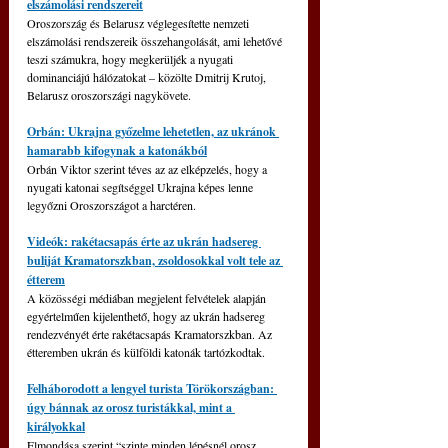
elszámolási rendszereit
Oroszország és Belarusz véglegesítette nemzeti 
elszámolási rendszereik összehangolását, ami lehetővé 
teszi számukra, hogy megkerüljék a nyugati 
dominanciájú hálózatokat – közölte Dmitrij Krutoj, 
Belarusz oroszországi nagykövete.
Orbán: Ukrajna győzelme lehetetlen, az ukránok 
hamarabb kifogynak a katonákból
Orbán Viktor szerint téves az az elképzelés, hogy a 
nyugati katonai segítséggel Ukrajna képes lenne 
legyőzni Oroszországot a harctéren.
Videók: rakétacsapás érte az ukrán hadsereg 
buliját Kramatorszkban, zsoldosokkal volt tele az 
étterem
A közösségi médiában megjelent felvételek alapján 
egyértelműen kijelenthető, hogy az ukrán hadsereg 
rendezvényét érte rakétacsapás Kramatorszkban. Az 
étteremben ukrán és külföldi katonák tartózkodtak.
Felháborodott a lengyel turista Törökországban: 
úgy bánnak az orosz turistákkal, mint a 
királyokkal
Elmondása szerint “szinte minden lépésnél orosz 