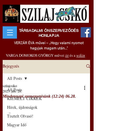
TÁRSADALMI ÖNSZERVEZŐDÉS
HONLAPJA
VERZÁR ÉVA művei – „Hogy valami nyomot
hagyjak magam után..."
VARGA DOMOKOS GYÖRGY művei
itt
és a
wikin
Bejegyzés
All Posts
szilajcsiko
All Posts
2023. jún. 28.
Mindennapi szemezgetésünk (12:24) 06.28.
KIEMELT CIKKEK
Hírek, újdonságok
 –
Tisztelt Olvasó!
Magyar Idő