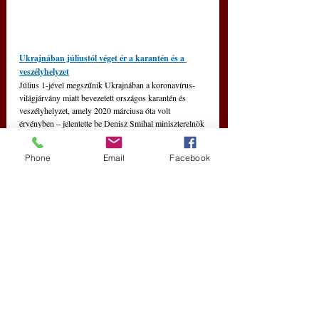
Ukrajnában júliustól véget ér a karantén és a 
veszélyhelyzet
Július 1-jével megszűnik Ukrajnában a koronavírus-
világjárvány miatt bevezetett országos karantén és 
veszélyhelyzet, amely 2020 márciusa óta volt 
érvényben – jelentette be Denisz Smihal miniszterelnök 
a kormány keddi ülésén. 
(nu, még itt is megvették őket)
Phone
Email
Facebook
Friss bejegyzések
Az összes megtekintése