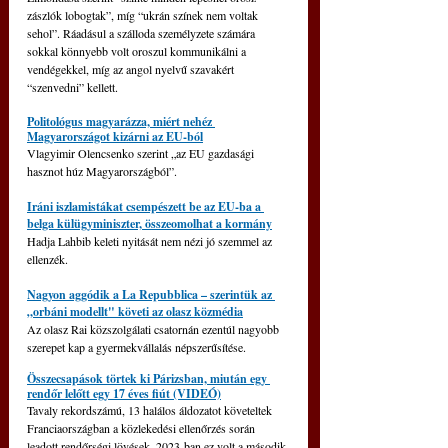
zászlók lobogtak”, míg “ukrán színek nem voltak 
sehol”. Ráadásul a szálloda személyzete számára 
sokkal könnyebb volt oroszul kommunikálni a 
vendégekkel, míg az angol nyelvű szavakért 
“szenvedni” kellett.
Politológus magyarázza, miért nehéz 
Magyarországot kizárni az EU-ból
Vlagyimir Olencsenko szerint „az EU gazdasági 
hasznot húz Magyarországból”.
Iráni iszlamistákat csempészett be az EU-ba a 
belga külügyminiszter, összeomolhat a kormány
Hadja Lahbib keleti nyitását nem nézi jó szemmel az 
ellenzék.
Nagyon aggódik a La Repubblica – szerintük az 
„orbáni modellt" követi az olasz közmédia
Az olasz Rai közszolgálati csatornán ezentúl nagyobb 
szerepet kap a gyermekvállalás népszerűsítése.
Összecsapások törtek ki Párizsban, miután egy 
rendőr lelőtt egy 17 éves fiút (VIDEÓ)
Tavaly rekordszámú, 13 halálos áldozatot követeltek 
Franciaországban a közlekedési ellenőrzés során 
leadott rendőrségi lövések, 2023-ban ez volt a második 