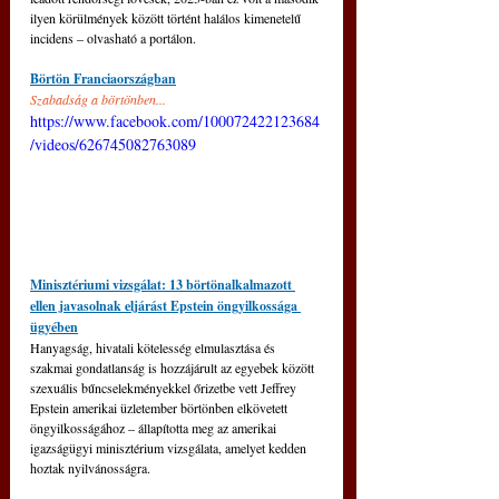
ilyen körülmények között történt halálos kimenetelű 
incidens – olvasható a portálon.
Börtön Franciaországban
Szabadság a börtönben...
https://www.facebook.com/100072422123684
/videos/626745082763089
Minisztériumi vizsgálat: 13 börtönalkalmazott 
ellen javasolnak eljárást Epstein öngyilkossága 
ügyében
Hanyagság, hivatali kötelesség elmulasztása és 
szakmai gondatlanság is hozzájárult az egyebek között 
szexuális bűncselekményekkel őrizetbe vett Jeffrey 
Epstein amerikai üzletember börtönben elkövetett 
öngyilkosságához – állapította meg az amerikai 
igazságügyi minisztérium vizsgálata, amelyet kedden 
hoztak nyilvánosságra.