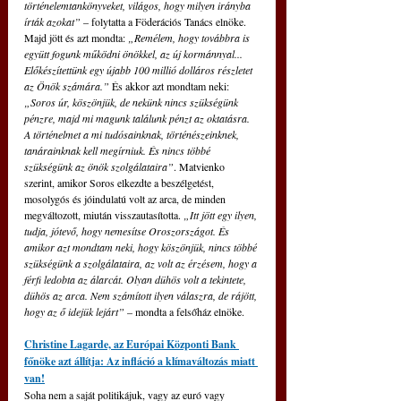
történelemtankönyveket, világos, hogy milyen irányba 
írták azokat” 
– folytatta a Föderációs Tanács elnöke. 
Majd jött és azt mondta: 
„Remélem, hogy továbbra is 
együtt fogunk működni önökkel, az új kormánnyal... 
Előkészítettünk egy újabb 100 millió dolláros részletet 
az Önök számára.”
 És akkor azt mondtam neki: 
„Soros úr, köszönjük, de nekünk nincs szükségünk 
pénzre, majd mi magunk találunk pénzt az oktatásra. 
A történelmet a mi tudósainknak, történészeinknek, 
tanárainknak kell megírniuk. És nincs többé 
szükségünk az önök szolgálataira”
. Matvienko 
szerint, amikor Soros elkezdte a beszélgetést, 
mosolygós és jóindulatú volt az arca, de minden 
megváltozott, miután visszautasította.
 „Itt jött egy ilyen, 
tudja, jótevő, hogy nemesítse Oroszországot. És 
amikor azt mondtam neki, hogy köszönjük, nincs többé 
szükségünk a szolgálataira, az volt az érzésem, hogy a 
férfi ledobta az álarcát. Olyan dühös volt a tekintete, 
dühös az arca. Nem számított ilyen válaszra, de rájött, 
hogy az ő idejük lejárt” 
– mondta a felsőház elnöke.
Christine Lagarde, az Európai Központi Bank 
főnöke azt állítja: Az infláció a klímaváltozás miatt 
van!
Soha nem a saját politikájuk, vagy az euró vagy 