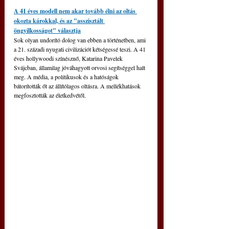
A 41 éves modell nem akar tovább élni az oltás 
okozta károkkal, és az "asszisztált 
öngyilkosságot" választja
Sok olyan undorító dolog van ebben a történetben, ami 
a 21. századi nyugati civilizációt kétségessé teszi. A 41 
éves hollywoodi színésznő, Katarina Pavelek 
Svájcban, államilag jóváhagyott orvosi segítséggel halt 
meg. A média, a politikusok és a hatóságok 
bátorították őt az állítólagos oltásra. A mellékhatások 
megfosztották az életkedvétől.