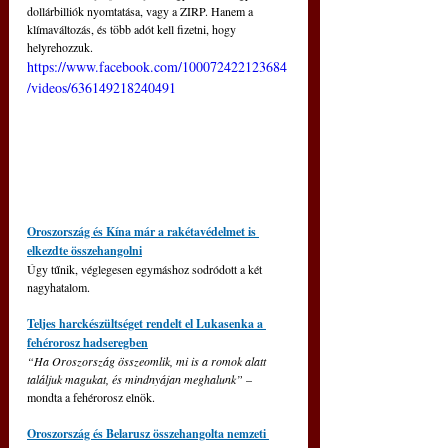
dollárbilliók nyomtatása, vagy a ZIRP. Hanem a 
klímaváltozás, és több adót kell fizetni, hogy 
helyrehozzuk.
https://www.facebook.com/100072422123684
/videos/636149218240491
Oroszország és Kína már a rakétavédelmet is 
elkezdte összehangolni
Úgy tűnik, véglegesen egymáshoz sodródott a két 
nagyhatalom.
Teljes harckészültséget rendelt el Lukasenka a 
fehérorosz hadseregben
“Ha Oroszország összeomlik, mi is a romok alatt 
találjuk magukat, és mindnyájan meghalunk” 
– 
mondta a fehérorosz elnök.
Oroszország és Belarusz összehangolta nemzeti 