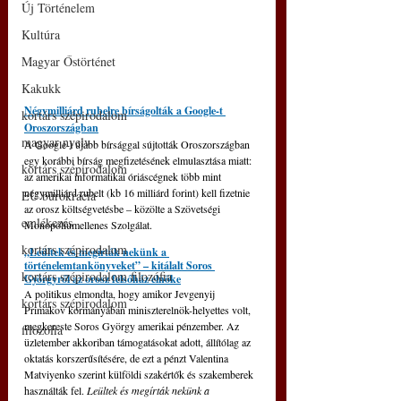
Új Történelem
Kultúra
Magyar Őstörténet
Kakukk
Négymilliárd rubelre bírságolták a Google-t 
kortárs szépirodalom
Oroszországban
magyar nyelv
A Google-t újabb bírsággal sújtották Oroszországban 
egy korábbi bírság megfizetésének elmulasztása miatt: 
kortárs szépirodalom
az amerikai informatikai óriáscégnek több mint 
négymilliárd rubelt (kb 16 milliárd forint) kell fizetnie 
EU bürokrácia
az orosz költségvetésbe – közölte a Szövetségi 
emlékezés
Monopóliumellenes Szolgálat.
kortárs szépirodalom
„Leültek és megírták nekünk a 
történelemtankönyveket” – kitálalt Soros 
kortárs szépirodalom filozófia
Györgyről az orosz felsőház elnöke
A politikus elmondta, hogy amikor Jevgenyij 
kortárs szépirodalom
Primakov kormányában miniszterelnök-helyettes volt, 
megkereste Soros György amerikai pénzember. Az 
filozófia
üzletember akkoriban támogatásokat adott, állítólag az 
oktatás korszerűsítésére, de ezt a pénzt Valentina 
Matviyenko szerint külföldi szakértők és szakemberek 
használták fel. 
Leültek és megírták nekünk a 