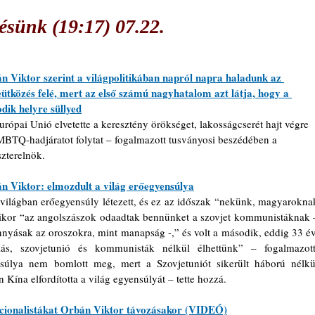
sünk (19:17) 07.22.
n Viktor szerint a világpolitikában napról napra haladunk az 
eütközés felé, mert az első számú nagyhatalom azt látja, hogy a 
dik helyre süllyed
rópai Unió elvetette a keresztény örökséget, lakosságcserét hajt végre 
MBTQ-hadjáratot folytat – fogalmazott tusványosi beszédében a 
zterelnök.
n Viktor: elmozdult a világ erőegyensúlya
világban erőegyensúly létezett, és ez az időszak “nekünk, magyaroknak
 amikor “az angolszászok odaadtak bennünket a szovjet kommunistáknak –
nnyásak az oroszokra, mint manapság -,” és volt a második, eddig 33 év,
ás, szovjetunió és kommunisták nélkül élhettünk” – fogalmazott.
súlya nem bomlott meg, mert a Szovjetuniót sikerült háború nélkül
 Kína elfordította a világ egyensúlyát – tette hozzá.
nacionalistákat Orbán Viktor távozásakor (VIDEÓ)