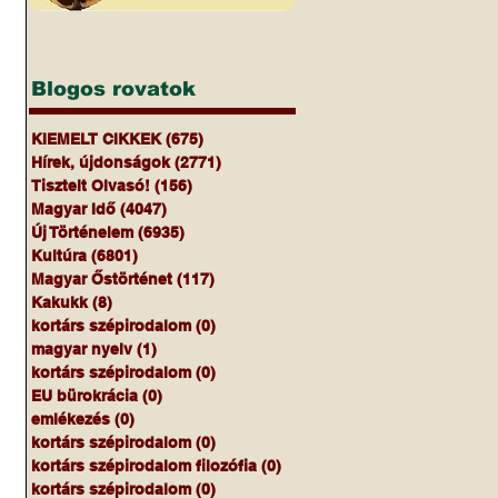
Blogos rovatok
KIEMELT CIKKEK
(675)
675 bejegyzés
Hírek, újdonságok
(2771)
2771 bejegyzés
Tisztelt Olvasó!
(156)
156 bejegyzés
Magyar Idő
(4047)
4047 bejegyzés
Új Történelem
(6935)
6935 bejegyzés
Kultúra
(6801)
6801 bejegyzés
Magyar Őstörténet
(117)
117 bejegyzés
Kakukk
(8)
8 bejegyzés
kortárs szépirodalom
(0)
0 bejegyzés
magyar nyelv
(1)
1 bejegyzés
kortárs szépirodalom
(0)
0 bejegyzés
EU bürokrácia
(0)
0 bejegyzés
emlékezés
(0)
0 bejegyzés
kortárs szépirodalom
(0)
0 bejegyzés
kortárs szépirodalom filozófia
(0)
0 bejegyzés
kortárs szépirodalom
(0)
0 bejegyzés