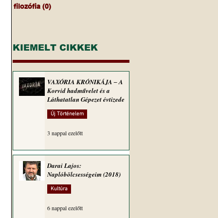
filozófia
(0)
0 bejegyzés
KIEMELT CIKKEK
VAXÓRIA KRÓNIKÁJA ‒ A
Korvid hadművelet és a
Láthatatlan Gépezet évtizede
Új Történelem
 
3 nappal ezelőtt
Darai Lajos:
Naplóbölcsességeim (2018)
Kultúra
6 nappal ezelőtt