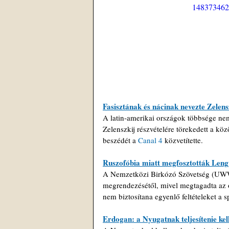
148373462
Fasisztának és nácinak nevezte Zelens
A latin-amerikai országok többsége ne
Zelenszkij részvételére törekedett a kö
beszédét a 
Canal 4
 közvetítette.
Ruszofóbia miatt megfosztották Lengy
A Nemzetközi Birkózó Szövetség (UWW)
megrendezésétől, mivel megtagadta az o
nem biztosítana egyenlő feltételeket a 
Erdogan: a Nyugatnak teljesítenie k