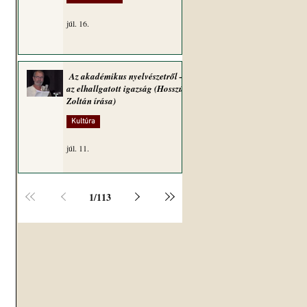
júl. 16.
Az akadémikus nyelvészetről –
az elhallgatott igazság (Hosszú
Zoltán írása)
Kultúra
júl. 11.
1
/
113