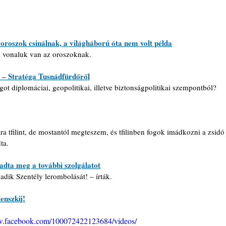
 oroszok csinálnak, a világháború óta nem volt példa
mi vonaluk van az oroszoknak.
a – Stratéga Tusnádfürdőről
ot diplomáciai, geopolitikai, illetve biztonságpolitikai szempontból? 
 tfilint, de mostantól megteszem, és tfilinben fogok imádkozni a zsidó
ta.
gadta meg a további szolgálatot
ik Szentély lerombolását! – írták.
enszkij!
w.facebook.com/100072422123684/videos/