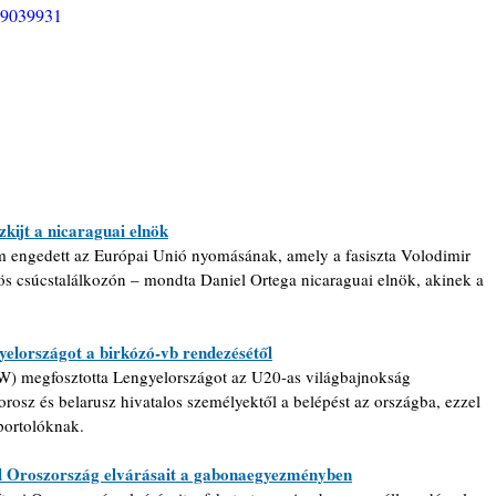
9039931
zkijt a nicaraguai elnök
m engedett az Európai Unió nyomásának, amely a fasiszta Volodimir 
zös csúcstalálkozón – mondta Daniel Ortega nicaraguai elnök, akinek a 
elországot a birkózó-vb rendezésétől
 megfosztotta Lengyelországot az U20-as világbajnokság 
rosz és belarusz hivatalos személyektől a belépést az országba, ezzel 
sportolóknak.
ell Oroszország elvárásait a gabonaegyezményben