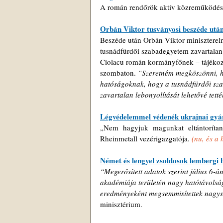
A román rendőrök aktív közreműködéséve
Orbán Viktor tusványosi beszéde után
Beszéde után Orbán Viktor miniszterelnö
tusnádfürdői szabadegyetem zavartalan 
Ciolacu román kormányfőnek – tájékozta
szombaton. 
“Szeretném megköszönni, 
hatóságoknak, hogy a tusnádfürdői sza
zavartalan lebonyolítását lehetővé tetté
Légvédelemmel védenék ukrajnai gyá
„Nem hagyjuk magunkat eltántorítan
Rheinmetall vezérigazgatója. 
(nu, és a
Német és lengyel zsoldosok lembergi 
“Megerősített adatok szerint július 6-
akadémiája területén nagy hatótávolság
eredményeként megsemmisítettek nagysz
minisztérium.