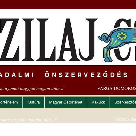
ADALMI ÖNSZERVEZŐDÉS
mi nyomot hagyjak magam után..."
VARGA DOMOKOS
Történelem
Kultúra
Magyar Őstörténet
Kakukk
Szerkesztő
omot hagyjak magam után..."
VARGA D