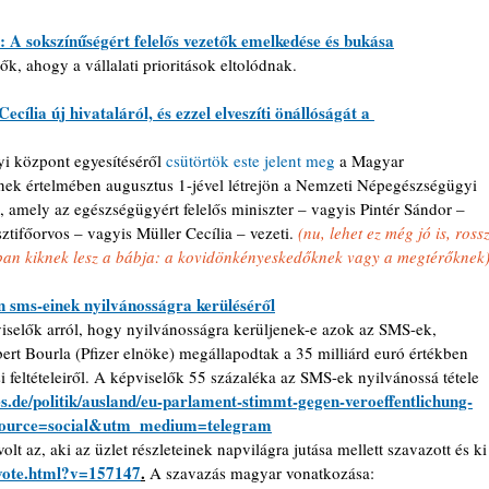
A sokszínűségért felelős vezetők emelkedése és bukása
ők, ahogy a vállalati prioritások eltolódnak.
ília új hivataláról, és ezzel elveszíti önállóságát a 
 központ egyesítéséről 
csütörtök este jelent meg
 a Magyar 
ek értelmében augusztus 1-jével létrejön a Nemzeti Népegészségügyi 
mely az egészségügyért felelős miniszter – vagyis Pintér Sándor – 
isztifőorvos – vagyis Müller Cecília – vezeti. 
(nu, lehet ez még jó is, rossz
akban kiknek lesz a bábja: a kovidönkényeskedőknek vagy a megtérőknek
n sms-einek nyilvánosságra kerüléséről
iselők arról, hogy nyilvánosságra kerüljenek-e azok az SMS-ek, 
rt Bourla (Pfizer elnöke) megállapodtak a 35 milliárd euró értékben 
i feltételeiről. A képviselők 55 százaléka az SMS-ek nyilvánossá tétele 
s.de/politik/ausland/eu-parlament-stimmt-gegen-veroeffentlichung-
_source=social&utm_medium=telegram
olt az, aki az üzlet részleteinek napvilágra jutása mellett szavazott és ki
/vote.html?v=157147
.
A szavazás magyar vonatkozása: