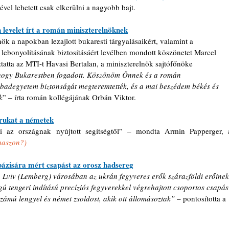
l lehetett csak elkerülni a nagyobb bajt.
 levelet írt a román miniszterelnöknek
k a napokban lezajlott bukaresti tárgyalásaikért, valamint a 
lebonyolításának biztosításáért levélben mondott köszönetet Marcel 
tta az MTI-t Havasi Bertalan, a miniszterelnök sajtófőnöke 
hogy Bukarestben fogadott. Köszönöm Önnek és a román 
badegyetem biztonságát megteremtették, és a mai beszédem békés és 
k
” – írta román kollégájának Orbán Viktor.
rukat a németek
i az országnak nyújtott segítségtől” – mondta Armin Papperger, a
 haszon?)
bázisára mért csapást az orosz hadsereg
án Lviv (Lemberg) városában az ukrán fegyveres erők szárazföldi erőinek
ú tengeri indítású precíziós fegyverekkel végrehajtott csoportos csapás
ámú lengyel és német zsoldost, akik ott állomásoztak”
 – pontosította a 