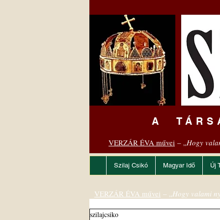
A TÁRS
VERZÁR ÉVA művei
– „
Hogy vala
Szilaj Csikó
Magyar Idő
Új 
VERZÁR ÉVA művei
– „
Hogy valami ny
szilajcsiko