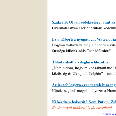
Szakértő: Olyan védekezésre, amit az
Gyarmati István szerint brutális védel
Ez a háború a nyugati elit Waterlooj
Hogyan változtatta meg a háború a világ
Stratéga különkiadás Tusnádfürdőről.
Tfilint rakott a világhírű filozófus
„Nem tudom, hogy mikor raktam utoljára
közösség és Ukrajna békéjéért” – mond
Az izraeli légierő ezer tartalékosa ta
Kötelességünk megakadályozni a Harmad
Ki kezdte a háborút? Nem Putyin! Zel
Kevés angol tudással is jól követhető
https://ww