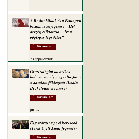
A Rothschildok és a Pentagon
bizalmas feljegyzése: „Hét
ország kiiktatása… Irán
végleges legyőzése”
Új Történelem
7 nappal ezelőtt
Geostratégiai dosszié: a
háború, amely megváltoztatta
a hatalom földrajzát (Laala
Bechetoula elemzése)
Új Történelem
júl. 29.
Egy szörnyeteggel kevesebb
(Tarik Cyril Amar jegyzete)
Új Történelem