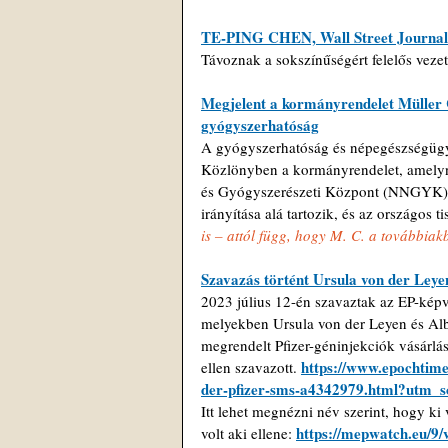
TE-PING CHEN, Wall Street Journal: 
Távoznak a sokszínűségért felelős vezet
Megjelent a kormányrendelet Müller Cec
gyógyszerhatóság
A gyógyszerhatóság és népegészségügyi
Közlönyben a kormányrendelet, amelyn
és Gyógyszerészeti Központ (NNGYK), a
irányítása alá tartozik, és az országos t
is – attól függ, hogy M. C. a további
Szavazás történt Ursula von der Leye
2023 július 12-én szavaztak az EP-képv
melyekben Ursula von der Leyen és Albe
megrendelt Pfizer-géninjekciók vásárlás
https://www.epochtime
ellen szavazott. 
der-pfizer-sms-a4342979.html?utm
Itt lehet megnézni név szerint, hogy ki v
https://mepwatch.eu/9
volt aki ellene: 