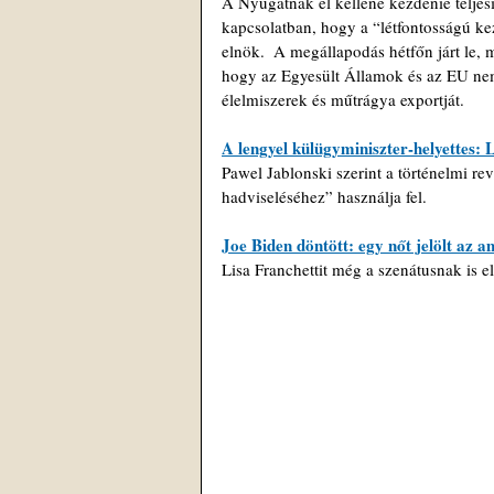
A Nyugatnak el kellene kezdenie teljes
kapcsolatban, hogy a “létfontosságú 
elnök.  A megállapodás hétfőn járt le, 
hogy az Egyesült Államok és az EU nem 
élelmiszerek és műtrágya exportját.
A lengyel külügyminiszter-helyettes: 
Pawel Jablonski szerint a történelmi r
hadviseléséhez” használja fel.
Joe Biden döntött: egy nőt jelölt az 
Lisa Franchettit még a szenátusnak is el