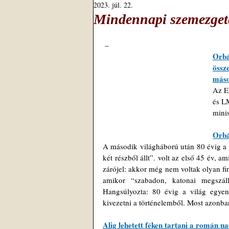
2023. júl. 22.
Mindennapi szemezgeté
 –
Orbá
össz
máso
Az Eu
és L
minis
Orbá
A második világháború után 80 évig a 
két részből állt”. volt az első 45 év,
zárójel: akkor még nem voltak olyan fi
amikor “szabadon, katonai megszáll
Hangsúlyozta: 80 évig a világ egyen
kivezetni a történelemből. Most azonban
Alig lehetett féken tartani a román 