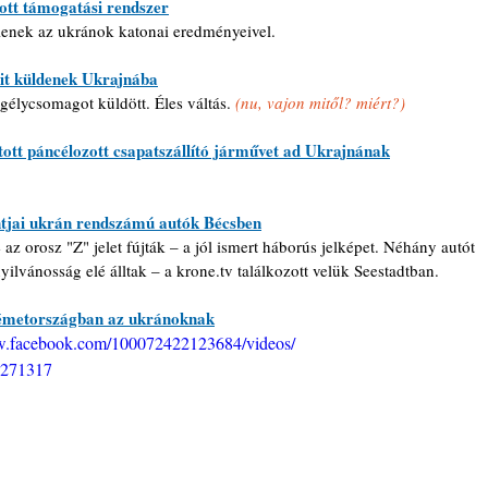
tt támogatási rendszer
lenek az ukránok katonai eredményeivel.
sit küldenek Ukrajnába
gélycsomagot küldött. Éles váltás. 
(nu, vajon mitől? miért?)
tott páncélozott csapatszállító járművet ad Ukrajnának
ntjai ukrán rendszámú autók Bécsben
az orosz "Z" jelet fújták – a jól ismert háborús jelképet. Néhány autót 
yilvánosság elé álltak – a krone.tv találkozott velük Seestadtban.
Németországban az ukránoknak
w.facebook.com/100072422123684/videos/
271317