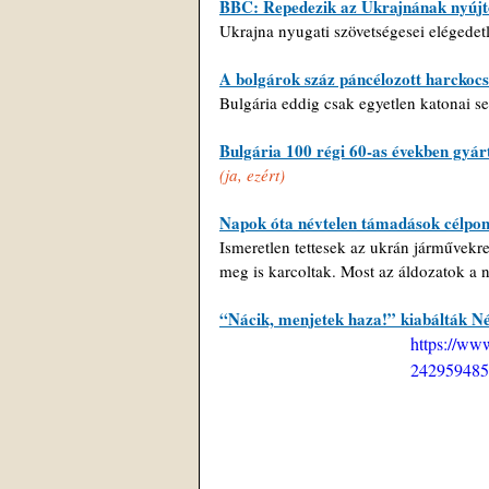
BBC: Repedezik az Ukrajnának nyújto
Ukrajna nyugati szövetségesei elégedet
A bolgárok száz páncélozott harckoc
Bulgária eddig csak egyetlen katonai se
Bulgária 100 régi 60-as években gyár
(ja, ezért)
Napok óta névtelen támadások célpo
Ismeretlen tettesek az ukrán járművekre 
meg is karcoltak. Most az áldozatok a n
“Nácik, menjetek haza!” kiabálták 
https://ww
242959485