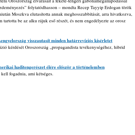
íteni Oroszország elvárásait a fekete-tengeri gabonamegállapodással 
kezdeményezés” folytatódhasson – mondta Recep Tayyip Erdogan török 
miután Moszkva elutasította annak meghosszabbítását, arra hivatkozva, 
tartotta be az alku rájuk eső részét, és nem engedélyezte az orosz 
Lengyelország visszautasít minden határrevíziós kísérletet
evízió kérdését Oroszország „propagandista tevékenységéhez, hibrid 
amerikai haditengerészet élére először a történelemben
 kell fogadnia, ami kétséges.