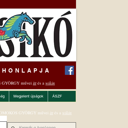
 HONLAPJA
 GYÖRGY művei
itt
és a
wikin
ség
Megjelent újságok
ÁSZF
OMOKOS GYÖRGY művei
itt
és a
wikin