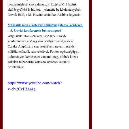
megszüntetését szorgalmazzuk! Ezért a Mi Hazánk 
aláírásgyűjtést is indított - jelentette be közleményében 
Novák Előd, a Mi Hazánk alelnöke. Alább a folytatás.
Vitassuk meg a kötelező szűrővizsgálatok kérdését 
‒ 5. Covid-konferencia beharangozó
Augusztus 16-17-én kerül sor az 5. Covid-
konferenciára a Magyarok Világszövetsége és a 
Caraka Alapítvány szervezésében, neves hazai és 
külföldi előadók részvételével. Fontos egészségügyi, 
tudományos kérdéseket vitatunk meg, többek közt a 
sokakat felháborító kötelező szűrések aktuális 
problémáját.
https://www.youtube.com/watch?
v=5v2CyHfAs4g