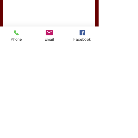
Phone
Email
Facebook
Friss bejegyzések
Az összes megtekintése