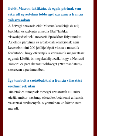
Bejött Macron taktikája, de egyik pártnak sem 
sikerült egyértelmű többséget szereznie a francia 
választásokon
A hétvégi szavazás előtt Macron koalíciója és a új 
baloldali összefogás a média által “taktikai 
visszalépéseknek” nevezett lépésekhez folyamodott. 
Az elnök pártjának és a baloldali koalíciónak nem 
kevesebb mint 200 jelöltje lépett vissza a második 
fordulóból, hogy elkerüljék a szavazatok megosztását 
egymás között, és megakadályozzák, hogy a Nemzeti 
Tömörülés párt abszolút többséget (289 mandátum) 
szerezzen a parlamentben.
Így tombolt a szélsőbaloldal a francia választási 
eredmények után
Tüntetők és ünneplők tömegei árasztották el Párizs 
utcáit, amikor vasárnap elkezdtek beérkezni a francia 
választási eredmények. Nyomukban kő kövön nem 
maradt.