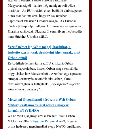
akár el is vehetik a soros elnökség tisztségét 
Magyarországtól – amire még nemigen volt példa 
korábban. Az EU rotációs elven betöltött elnökségének 
nincs mandátuma arra, hogy az EU nevében 
kapcsolatot létesítsen Oroszországgal. Az Európai 
Tanács [álláspontja] világos: Oroszország az agresszor, 
Ukrajna az áldozat. Ukrajnáról semmilyen megbeszélés 
nem történhet Ukrajna nélkül.
Vezető német lap védte meg (!) hazánkat, a 
tudósító szerint csak drukkolni lehet annak, amit 
Orbán csinál
Reitz érthetetlennek tartja az EU kritikáját Orbán 
útjával kapcsolatban, hiszen Orbán maga sem állítja, 
hogy „békét hoz Moszkvából”. Azonban egy tapasztalt 
európai kormányfő az ötödik ciklusában, akire 
Oroszországban is hallgatnak, 
„egy lépéssel közelebb 
vihet minket a békéhez”.
Moszkvai látogatásáról kérdezte a Welt Orbán 
Viktort, csattanós választ adott a magyar 
kormányfő (VIDEÓ)
A Die Welt újságírója arra is kíváncsi volt, Orbán 
Viktor beszélt-e 
Vlagyimir Putyinnal
 arról, hogy az 
orosz hadsereg megtámadhat-e egy NATO-tagállamot. 