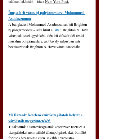
találnak lakhatást – írta a 
New York Post.
Íme, a brit város új polgármestere: Mohammed 
Asaduzzaman
A bangladesi Mohammed Asaduzzaman lett Brighton 
új polgármestere – adta hírül a 
BBC
. Brighton & Hove 
városnak ezzel egyébként idén lett először dél-ázsiai 
muszlim polgármestere, akit tavaly májusban már 
beválasztottak Brighton & Hove városi tanácsába.
Mi Hazánk: kötelező szűrővizsgálatok helyett a 
várólisták megszüntetését! 
Tiltakozunk a szűrővizsgálatok kötelezővé tétele és a 
vizsgálatokat nem vállaló állampolgárok akár ötmillió 
forintos bírságolása ellen, inkább a várólisták 