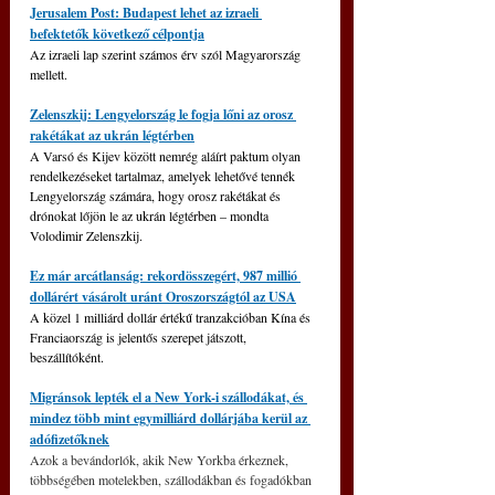
Jerusalem Post: Budapest lehet az izraeli 
befektetők következő célpontja
Az izraeli lap szerint számos érv szól Magyarország 
mellett.
Zelenszkij: Lengyelország le fogja lőni az orosz 
rakétákat az ukrán légtérben
A Varsó és Kijev között nemrég aláírt paktum olyan 
rendelkezéseket tartalmaz, amelyek lehetővé tennék 
Lengyelország számára, hogy orosz rakétákat és 
drónokat lőjön le az ukrán légtérben – mondta 
Volodimir Zelenszkij.
Ez már arcátlanság: rekordösszegért, 987 millió 
dollárért vásárolt uránt Oroszországtól az USA
A közel 1 milliárd dollár értékű tranzakcióban Kína és 
Franciaország is jelentős szerepet játszott, 
beszállítóként.
Migránsok lepték el a New York-i szállodákat, és 
mindez több mint egymilliárd dollárjába kerül az 
adófizetőknek
Azok a bevándorlók, akik New Yorkba érkeznek, 
többségében motelekben, szállodákban és fogadókban 