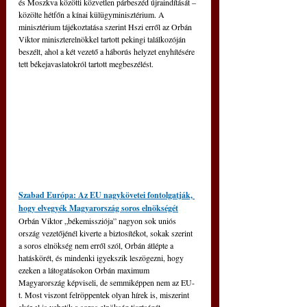
és Moszkva közötti közvetlen párbeszéd újraindítását – 
közölte hétfőn a kínai külügyminisztérium. A 
minisztérium tájékoztatása szerint Hszi erről az Orbán 
Viktor miniszterelnökkel tartott pekingi találkozóján 
beszélt, ahol a két vezető a háborús helyzet enyhítésére 
tett békejavaslatokról tartott megbeszélést.
Szabad Európa: Az EU nagykövetei fontolgatják, 
hogy elvegyék Magyarország soros elnökségét
Orbán Viktor „békemissziója” nagyon sok uniós 
ország vezetőjénél kiverte a biztosítékot, sokak szerint 
a soros elnökség nem erről szól, Orbán átlépte a 
hatáskörét, és mindenki igyekszik leszögezni, hogy 
ezeken a látogatásokon Orbán maximum 
Magyarország képviseli, de semmiképpen nem az EU-
t. Most viszont felröppentek olyan hírek is, miszerint 