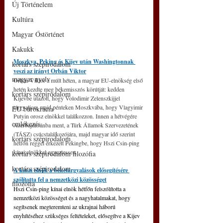
Új Történelem
Kultúra
Magyar Őstörténet
Kakukk
Moszkva, Peking és Kijev után Washingtonnak 
kortárs szépirodalom
veszi az irányt Orbán Viktor
magyar nyelv
Orbán Viktor a múlt héten, a magyar EU-elnökség első 
hetén kezdte meg békemisszós körútját: kedden 
kortárs szépirodalom
Kijevbe utazott, hogy Volodimir Zelenszkijjel 
tárgyaljon, majd pénteken Moszkvába, hogy Vlagyimir 
EU bürokrácia
Putyin orosz elnökkel találkozzon. Innen a hétvégére 
emlékezés
Azerbajdzsánba ment, a Türk Államok Szervezetének 
(TÁSZ) csúcstalálkozójára, majd magyar idő szerint 
kortárs szépirodalom
hétfőn reggel érkezett Pekingbe, hogy Hszi Csin-ping 
kínai elnökkel egyeztessen. 
kortárs szépirodalom filozófia
kortárs szépirodalom
A kínai elnök a béketárgyalások elősegítésére 
szólította fel a nemzetközi közösséget
filozófia
Hszi Csin-ping kínai elnök hétfőn felszólította a 
nemzetközi közösséget és a nagyhatalmakat, hogy 
segítsenek megteremteni az ukrajnai háború 
enyhítéséhez szükséges feltételeket, elősegítve a Kijev 