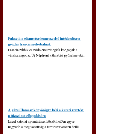
Palesztina elismerése lenne az első intézkedése a 
győztes francia szélsőbalnak
Francia rabbik és zsidó értelmiségiek kongatják a 
vészharangot az Új Népfront választási győzelme után.
A gázai Hamász könyörögve kéri a katari vezetést 
a tűzszünet elfogadására
Izrael katonai nyomásának köszönhetően egyre 
nagyobb a megosztottság a terrorszervezeten belül.