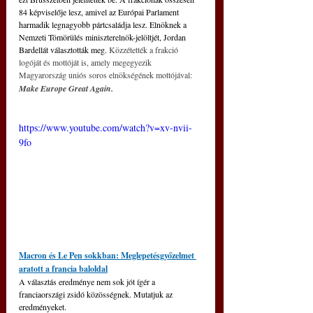
84 képviselője lesz, amivel az Európai Parlament 
harmadik legnagyobb pártcsaládja lesz. Elnöknek a 
Nemzeti Tömörülés miniszterelnök-jelöltjét, Jordan 
Bardellát választották meg. 
Közzétették a frakció 
logóját és mottóját is, amely megegyezik 
Magyarország uniós soros elnökségének mottójával:
Make Europe Great Again. 
https://www.youtube.com/watch?v=xv-nvii-
9fo
Macron és Le Pen sokkban: Meglepetésgyőzelmet 
aratott a francia baloldal
A választás eredménye nem sok jót ígér a 
franciaországi zsidó közösségnek. Mutatjuk az 
eredményeket.