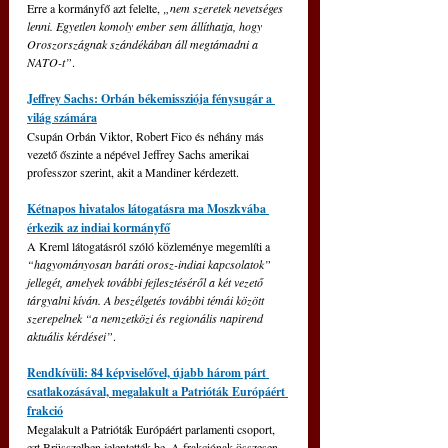
Erre a kormányfő azt felelte, 
„nem szeretek nevetséges 
lenni. Egyetlen komoly ember sem állíthatja, hogy 
Oroszországnak szándékában áll megtámadni a 
NATO-t”
.
Jeffrey Sachs: Orbán békemissziója fénysugár a 
világ számára
Csupán Orbán Viktor, Robert Fico és néhány más 
vezető őszinte a népével Jeffrey Sachs amerikai 
professzor szerint, akit a Mandiner kérdezett.
Kétnapos hivatalos látogatásra ma Moszkvába 
érkezik az indiai kormányfő
A Kreml látogatásról szóló közleménye megemlíti a 
“hagyományosan baráti orosz-indiai kapcsolatok” 
jellegét, amelyek további fejlesztéséről a két vezető 
tárgyalni kíván. A beszélgetés további témái között 
szerepelnek “a nemzetközi és regionális napirend 
aktuális kérdései”
.
Rendkívüli: 84 képviselővel, újabb három párt 
csatlakozásával, megalakult a Patrióták Európáért 
frakció
Megalakult a Patrióták Európáért parlamenti csoport, 
ezt Brüsszelben jelentették be. A frakciónak összesen 