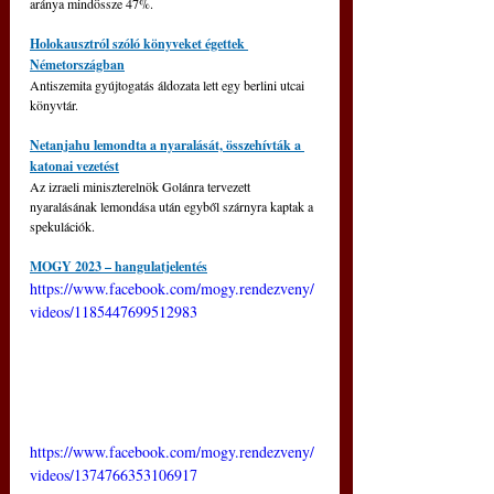
aránya mindössze 47%.
Holokausztról szóló könyveket égettek 
Németországban
Antiszemita gyújtogatás áldozata lett egy berlini utcai 
könyvtár.
Netanjahu lemondta a nyaralását, összehívták a 
katonai vezetést
Az izraeli miniszterelnök Golánra tervezett 
nyaralásának lemondása után egyből szárnyra kaptak a 
spekulációk.
MOGY 2023 – hangulatjelentés
https://www.facebook.com/mogy.rendezveny/
videos/1185447699512983
https://www.facebook.com/mogy.rendezveny/
videos/1374766353106917