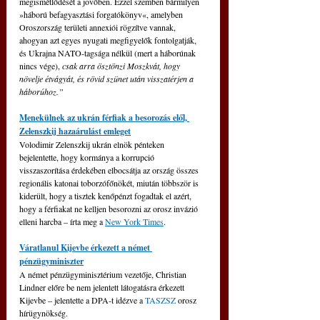
megismétlődését a jövőben. Ezzel szemben bármilyen 
»háború befagyasztási forgatókönyv«, amelyben 
Oroszország területi annexiói rögzítve vannak, 
ahogyan azt egyes nyugati megfigyelők fontolgatják, 
és Ukrajna NATO-tagsága nélkül (mert a háborúnak 
nincs vége), 
csak arra ösztönzi Moszkvát, hogy 
növelje étvágyát, és rövid szünet után visszatérjen a 
háborúhoz.” 
Menekülnek az ukrán férfiak a besorozás elől, 
Zelenszkij hazaárulást emleget
Volodimir Zelenszkij ukrán elnök pénteken 
bejelentette, hogy kormánya a korrupció 
visszaszorítása érdekében elbocsátja az ország összes 
regionális katonai toborzófőnökét, miután többször is 
kiderült, hogy a tisztek kenőpénzt fogadtak el azért, 
hogy a férfiakat ne kelljen besorozni az orosz invázió 
elleni harcba – írta meg a 
New York Times
.
Váratlanul Kijevbe érkezett a német 
pénzügyminiszter
A német pénzügyminisztérium vezetője, Christian 
Lindner előre be nem jelentett látogatásra érkezett 
Kijevbe – jelentette a DPA-t idézve a 
TASZSZ
 orosz 
hírügynökség.