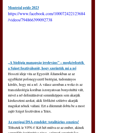
Montréal pride 2023
https://www.facebook.com/100072422123684
/videos/794866399092738
„A biológia manapság irreleváns” – megkérdezték 
a Sziget fesztiválozóit, hogy szerintük mi a nő
Hosszú ideje vita az Egyesült Államokban az az 
egyébként pofonegyszerű biológiai, tudományos 
kérdés, hogy mi a nő. A válasz azonban a woke és az 
transzideológia korában iszonyatosan bonyolulttá vált, 
mivel a nő definiálásával semmiképpen sem akarják 
kirekeszteni azokat, akik férfiként születve akarják 
magukat nőnek vallani. Ezt a dilemmát dobta be a most 
zajló Sziget fesztiválon a Telex.
Az európai DSA-rendelet: totalitárius cenzúra!
Töltsetek le VPN-t! Két hét múlva ez az ember, akinek 
semmiféle legitimitása nincs, szörnyű cenzúrát fog 