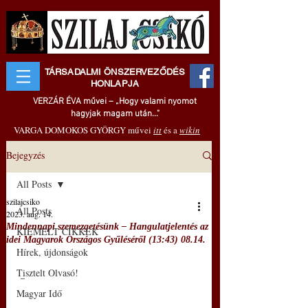
TÁRSADALMI ÖNSZERVEZŐDÉS
HONLAPJA
VERZÁR ÉVA művei – „Hogy valami nyomot
hagyjak magam után..."
VARGA DOMOKOS GYÖRGY művei
itt
és a
wikin
Bejegyzés
All Posts
szilajcsiko
All Posts
2023. aug. 14.
Mindennapi szemezgetésünk – Hangulatjelentés az
KIEMELT CIKKEK
idei Magyarok Országos Gyűléséről (13:43) 08.14.
Hírek, újdonságok
Tisztelt Olvasó!
 –
Magyar Idő