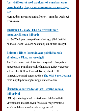
Annyi áldozatot szed az ukránok soraiban ez az 
orosz taktika, hogy a védelmi miniszter segítséget 
kér
Nem tudják megtisztítani a frontot – mondta Olekszej 
Reznyikov.
ROBERT C. CASTEL: Az oroszok már 
megnyerték ezt a háborút
A NATO éppen a napokban adott egy jól érthető és 
hallható „nem” választ Zelenszkij elnöknek. Interjú.
Bolton: a Biden-kormányzat politikája csak 
elhalasztja Ukrajna vereségét
Joe Biden amerikai elnök kormányának Ukrajnával 
kapcsolatos politikája csak elhalasztja Kijev vereségét 
– írta John Bolton, Donald Trump elnök volt 
nemzetbiztonsági tanácsadója a 
The Wall Street Journal
című napilap honlapján megjelent cikkében.
Őszintén vallott Podoljak, ez Ukrajna célja a 
háborúval
„Ukrajna stratégiai célja a területek feltétel nélküli 
visszaadása mellett olyan feltételek megteremtése, 
amelyek lehetetlenné teszik az agresszió 