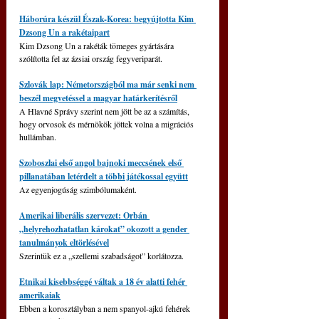
Háborúra készül Észak-Korea: begyújtotta Kim 
Dzsong Un a rakétaipart
Kim Dzsong Un a rakéták tömeges gyártására 
szólította fel az ázsiai ország fegyveriparát.
Szlovák lap: Németországból ma már senki nem 
beszél megvetéssel a magyar határkerítésről
A Hlavné Správy szerint nem jött be az a számítás, 
hogy orvosok és mérnökök jöttek volna a migrációs 
hullámban.
Szoboszlai első angol bajnoki meccsének első 
pillanatában letérdelt a többi játékossal együtt
Az egyenjogúság szimbólumaként.
Amerikai liberális szervezet: Orbán 
„helyrehozhatatlan károkat” okozott a gender 
tanulmányok eltörlésével
Szerintük ez a „szellemi szabadságot” korlátozza.
Etnikai kisebbséggé váltak a 18 év alatti fehér 
amerikaiak
Ebben a korosztályban a nem spanyol-ajkú fehérek 