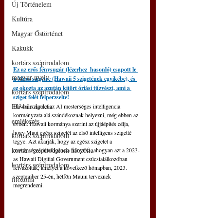
Új Történelem
Kultúra
Magyar Őstörténet
Kakukk
kortárs szépirodalom
Ez az erős fénysugár (lézerhez  hasonló) csapott le 
magyar nyelv
a Maui szigetre (Hawaii 5 szigetének egyikébe), és 
ez okozta az azután kitört óriási tűzvészt, ami a 
kortárs szépirodalom
sziget felét felperzselte!
EU bürokrácia
Hawaii szigetet az AI mesterséges intelligencia 
kormányzata alá szándékoznak helyezni, még ebben az 
emlékezés
évben. Hawaii kormánya szerint az újjáépítés célja, 
hogy Maui egész szigetét az első intelligens szigetté 
kortárs szépirodalom
tegye. Azt akarják, hogy az egész szigetet a 
kortárs szépirodalom filozófia
mesterséges intelligencia irányítsa, ahogyan azt a 2023-
as Hawaii Digitial Government csúcstalálkozóban 
kortárs szépirodalom
felvázolták, amelyet a következő hónapban, 2023. 
szeptember 25-én, hétfőn Mauin terveznek 
filozófia
megrendezni.