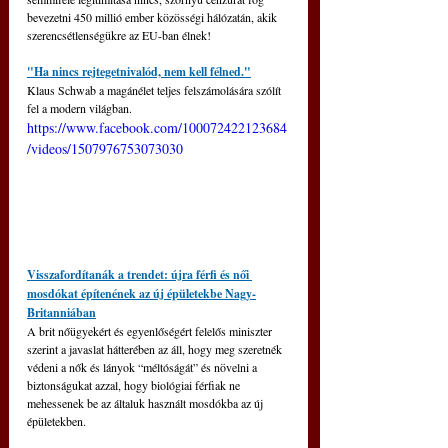
bevezetni 450 millió ember közösségi hálózatán, akik 
szerencsétlenségükre az EU-ban élnek!
"Ha nincs rejtegetnivalód, nem kell félned."
Klaus Schwab a magánélet teljes felszámolására szólít 
fel a modern világban.
https://www.facebook.com/100072422123684
/videos/1507976753073030
Visszafordítanák a trendet: újra férfi és női 
mosdókat építenének az új épületekbe Nagy-
Britanniában
A brit nőügyekért és egyenlőségért felelős miniszter 
szerint a javaslat hátterében az áll, hogy meg szeretnék 
védeni a nők és lányok “méltóságát” és növelni a 
biztonságukat azzal, hogy biológiai férfiak ne 
mehessenek be az általuk használt mosdókba az új 
épületekben.