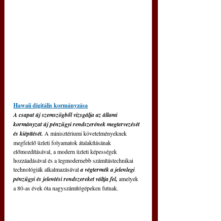
Hawaii digitális kormányzása
A csapat új szemszögből vizsgálja az állami 
kormányzat új pénzügyi rendszerének megtervezését 
és kiépítését.
 A minisztériumi követelményeknek 
megfelelő üzleti folyamatok átalakításának 
előmozdításával, a modern üzleti képességek 
hozzáadásával és a legmodernebb számítástechnikai 
technológiák alkalmazásával
 a végtermék a jelenlegi 
pénzügyi és jelentési rendszereket váltja fel,
 amelyek 
a 80-as évek óta nagyszámítógépeken futnak. 