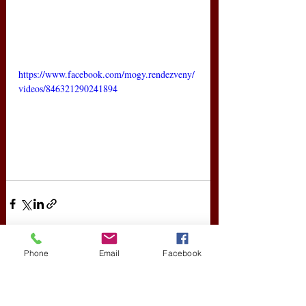
https://www.facebook.com/mogy.rendezveny/
videos/846321290241894
Phone
Email
Facebook
Friss bejegyzések
Az összes megtekintése