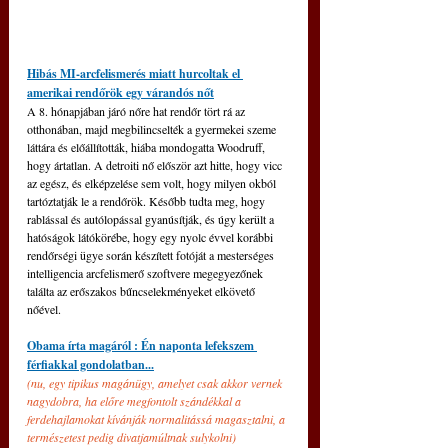
Hibás MI-arcfelismerés miatt hurcoltak el 
amerikai rendőrök egy várandós nőt
A 8. hónapjában járó nőre hat rendőr tört rá az 
otthonában, majd megbilincselték a gyermekei szeme 
láttára és előállították, hiába mondogatta Woodruff, 
hogy ártatlan. A detroiti nő először azt hitte, hogy vicc 
az egész, és elképzelése sem volt, hogy milyen okból 
tartóztatják le a rendőrök. Később tudta meg, hogy 
rablással és autólopással gyanúsítják, és úgy került a 
hatóságok látókörébe, hogy egy nyolc évvel korábbi 
rendőrségi ügye során készített fotóját a mesterséges 
intelligencia arcfelismerő szoftvere megegyezőnek 
találta az erőszakos bűncselekményeket elkövető 
nőével.
Obama írta magáról : Én naponta lefekszem 
férfiakkal gondolatban...
(nu, egy tipikus magánügy, amelyet csak akkor vernek 
nagydobra, ha előre megfontolt szándékkal a 
ferdehajlamokat kívánják normalitássá magasztalni, a 
természetest pedig divatjamúltnak sulykolni)