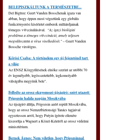
BELEPISZKÁLTUNK A TERMÉSZETBE...
Del Bigtree: Geert Vanden Bosschenak igaza van 
abban, hogy éppen most végeztünk egy globális 
funkciónyerési kísérletet emberek milliárdjainak 
tömeges v@ccinálásával.  
“Az igazi biológiai 
probléma a tömeges v@ccináció, amely teljesen 
megváltoztatta a vírus viselkedését."
 – Geert Vanden 
Bossche virológus.
Kőrösi Csaba: A történelem egy új fejezeténél tart 
a világ
Az ENSZ Közgyűlésének elnöke szerint az utóbbi 70 
év legmélyebb, legösszetettebb, legkomolyabb 
válságába megyünk bele".
Felfedte az orosz oknyomozó újságíró: ezért utazott 
Prigozsin halála napján Moszkvába
Az újságíró állítja, Prigozsin azért repült Moszkvába, 
hogy az orosz Nemzetbiztonsági Tanács tagjaival 
egyeztessen arról, hogy Putyin ígérete ellenére 
kiszorítja a Wagnert a Közel-Keletről az orosz védelmi 
minisztérium.
Bernek Ágnes: Nem véletlen, hogy Prigozsinnal 