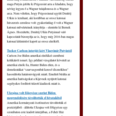
maga Putyin jelölte ki Prigozsint arra a feladatra, hogy 
névleg legyen ő a Wagner tulajdonosa és a Wagner 
arca. Nem véletlen, hogy Prigozsinnal együtt Dmitrij 
Utkin is lezuhant, aki korábban az orosz katonai 
hírszerzés ezredese volt: gyakorlatilag ő volt a Wagner 
katonai műveleteinek irányítója – elentette ki Bernek 
Ágnes. Hozzátette, Dmitrij Utkin Putyinnal való 
kapcsolatát bizonyítja az is, hogy még 2016-ban magas 
katonai kitüntetést kapott az orosz elnöktől.
Tucker Carlson interjút kért Vlagyimir Putyintól
Carlson Joe Biden amerikai elnökkel szembeni 
kritikáiról ismert. Így például vizsgálatot követelt az 
amerikai elnök fia, Hunter Biden ellen, és a 
demokratákat “szarvasgombát kereső disznókhoz” 
hasonlította hatalomvágyuk miatt. Emellett bírálta az 
amerikai hatóságokat a Kijevnek nyújtott katonai 
segélyekre fordított túlzott kiadások miatt is.
Ukrajna volt főügyésze szerint Biden 
megrendelésére távolították el hivatalából
Amerikai kormányzati ösztönzésre távolították el 
pozíciójából - állította Ukrajna volt főügyésze egy 
szombaton este leadott interjúban, a Fehér Ház 