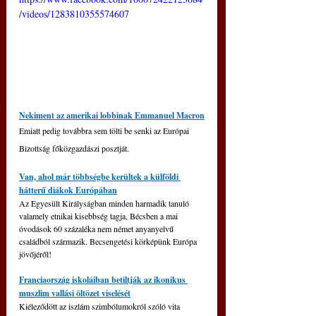
/videos/1283810355574607
Nekiment az amerikai lobbinak Emmanuel Macron
Emiatt pedig továbbra sem tölti be senki az Európai 
Bizottság főközgazdászi posztját.
Van, ahol már többségbe kerültek a külföldi 
hátterű diákok Európában
Az Egyesült Királyságban minden harmadik tanuló 
valamely etnikai kisebbség tagja, Bécsben a mai 
óvodások 60 százaléka nem német anyanyelvű 
családból származik. Becsengetési körképünk Európa 
jövőjéről!
Franciaország iskoláiban betiltják az ikonikus 
muszlim vallási öltözet viselését
Kiéleződött az iszlám szimbólumokról szóló vita 