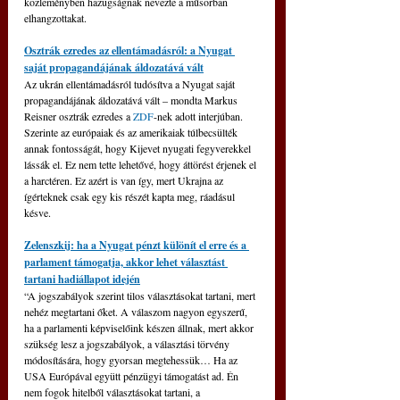
közleményben hazugságnak nevezte a műsorban 
elhangzottakat.
Osztrák ezredes az ellentámadásról: a Nyugat 
saját propagandájának áldozatává vált
Az ukrán ellentámadásról tudósítva a Nyugat saját 
propagandájának áldozatává vált – mondta Markus 
Reisner osztrák ezredes a
 ZDF
-nek adott interjúban. 
Szerinte az európaiak és az amerikaiak túlbecsülték 
annak fontosságát, hogy Kijevet nyugati fegyverekkel 
lássák el. Ez nem tette lehetővé, hogy áttörést érjenek el 
a harctéren. Ez azért is van így, mert Ukrajna az 
ígérteknek csak egy kis részét kapta meg, ráadásul 
késve.
Zelenszkij: ha a Nyugat pénzt különít el erre és a 
parlament támogatja, akkor lehet választást 
tartani hadiállapot idején
“A jogszabályok szerint tilos választásokat tartani, mert 
nehéz megtartani őket. A válaszom nagyon egyszerű, 
ha a parlamenti képviselőink készen állnak, mert akkor 
szükség lesz a jogszabályok, a választási törvény 
módosítására, hogy gyorsan megtehessük… Ha az 
USA Európával együtt pénzügyi támogatást ad. Én 
nem fogok hitelből választásokat tartani, a 