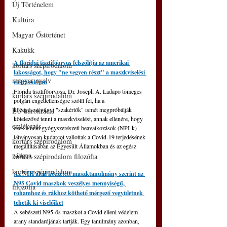
Új Történelem
Kultúra
Magyar Őstörténet
Kakukk
A floridai tisztifőorvos felszólítja az amerikai 
kortárs szépirodalom
lakosságot, hogy "ne vegyen részt" a maszkviselési 
magyar nyelv
előírásokban
Florida tisztifőorvosa, Dr. Joseph A. Ladapo tömeges 
kortárs szépirodalom
polgári engedetlenségre szólít fel, ha a 
közegészségügyi "szakértők" ismét megpróbálják 
EU bürokrácia
kötelezővé tenni a maszkviselést, annak ellenére, hogy 
emlékezés
ezek a nem gyógyszerészeti beavatkozások (NPI-k) 
látványosan kudarcot vallottak a Covid-19 terjedésének 
kortárs szépirodalom
megállításában az Egyesült Államokban és az egész 
világon.
kortárs szépirodalom filozófia
kortárs szépirodalom
Az NIH által közzétett maszktanulmány szerint az 
N95 Covid maszkok veszélyes mennyiségű, 
filozófia
rohamhoz és rákhoz köthető mérgező vegyületnek 
tehetik ki viselőiket
A sebészeti N95-ös maszkot a Covid elleni védelem 
arany standardjának tartják. Egy tanulmány azonban, 