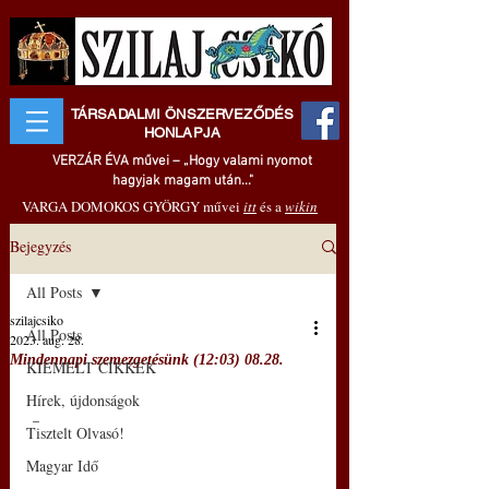
TÁRSADALMI ÖNSZERVEZŐDÉS
HONLAPJA
VERZÁR ÉVA művei – „Hogy valami nyomot
hagyjak magam után..."
VARGA DOMOKOS GYÖRGY művei
itt
és a
wikin
Bejegyzés
All Posts
szilajcsiko
All Posts
2023. aug. 28.
Mindennapi szemezgetésünk (12:03) 08.28.
KIEMELT CIKKEK
Hírek, újdonságok
 –
Tisztelt Olvasó!
Magyar Idő