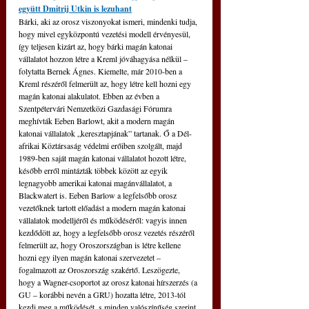
együtt Dmitrij Utkin is lezuhant
Bárki, aki az orosz viszonyokat ismeri, mindenki tudja, 
hogy mivel egyközpontú vezetési modell érvényesül, 
így teljesen kizárt az, hogy bárki magán katonai 
vállalatot hozzon létre a Kreml jóváhagyása nélkül – 
folytatta Bernek Ágnes. Kiemelte, már 2010-ben a 
Kreml részéről felmerült az, hogy létre kell hozni egy 
magán katonai alakulatot. Ebben az évben a 
Szentpétervári Nemzetközi Gazdasági Fórumra 
meghívták Eeben Barlowt, akit a modern magán 
katonai vállalatok „keresztapjának” tartanak. Ő a Dél-
afrikai Köztársaság védelmi erőiben szolgált, majd 
1989-ben saját magán katonai vállalatot hozott létre, 
később erről mintázták többek között az egyik 
legnagyobb amerikai katonai magánvállalatot, a 
Blackwatert is. Eeben Barlow a legfelsőbb orosz 
vezetőknek tartott előadást a modern magán katonai 
vállalatok modelljéről és működéséről: vagyis innen 
kezdődött az, hogy a legfelsőbb orosz vezetés részéről 
felmerült az, hogy Oroszországban is létre kellene 
hozni egy ilyen magán katonai szervezetet – 
fogalmazott az Oroszország szakértő. Leszögezte, 
hogy a Wagner-csoportot az orosz katonai hírszerzés (a 
GU – korábbi nevén a GRU) hozatta létre, 2013-tól 
kezdi meg a működését, s minden valószínűség szerint 