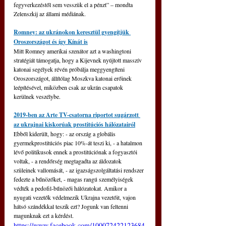
fegyverkezéstől sem vesszük el a pénzt” – mondta 
Zelenszkij az állami médiának.
Romney: az ukránokon keresztül gyengítjük 
Oroszországot és így Kínát is
Mitt Romney amerikai szenátor azt a washingtoni 
stratégiát támogatja, hogy a Kijevnek nyújtott masszív 
katonai segélyek révén próbálja meggyengíteni 
Oroszországot, állítólag Moszkva katonai erőinek 
leépítésével, miközben csak az ukrán csapatok 
kerülnek veszélybe.
2019-ben az Arte TV-csatorna riportot sugárzott 
az ukrajnai kiskorúak prostitúciós hálózatairól
Ebből kiderült, hogy: - az ország a globális 
gyermekprostitúciós piac 10%-át teszi ki, - a hatalmon 
lévő politikusok ennek a prostitúciónak a fogyasztói 
voltak, - a rendőrség megtagadta az áldozatok 
szüleinek vallomását, - az igazságszolgáltatási rendszer 
fedezte a bűnözőket, - magas rangú személyiségek 
védték a pedofil-bűnözői hálózatokat. Amikor a 
nyugati vezetők védelmezik Ukrajna vezetőit, vajon 
hátsó szándékkal teszik ezt? Jogunk van feltenni 
magunknak ezt a kérdést.
https://www.facebook.com/100072422123684