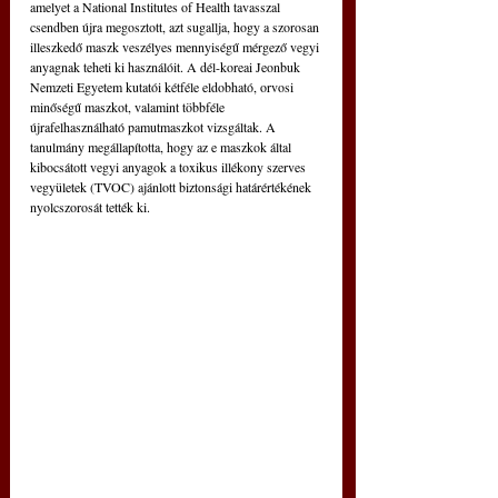
amelyet a National Institutes of Health tavasszal 
csendben újra megosztott, azt sugallja, hogy a szorosan 
illeszkedő maszk veszélyes mennyiségű mérgező vegyi 
anyagnak teheti ki használóit. A dél-koreai Jeonbuk 
Nemzeti Egyetem kutatói kétféle eldobható, orvosi 
minőségű maszkot, valamint többféle 
újrafelhasználható pamutmaszkot vizsgáltak. A 
tanulmány megállapította, hogy az e maszkok által 
kibocsátott vegyi anyagok a toxikus illékony szerves 
vegyületek (TVOC) ajánlott biztonsági határértékének 
nyolcszorosát tették ki.