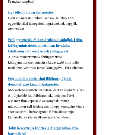
Franciaországban!
Egy ötlet, ha nyaralni mentek
Párizs: a nyaralni induló lakosok az Utopia 56 
egyesület által támogatott migránsoknak hagyják 
otthonaikat.
Felfüggesztették és hazaárulással vádolják Líbia 
külügyminiszterét, amiért nem hivatalos 
találkozón vett részt izraeli kollégájával
A líbiai miniszterelnök felfüggesztette 
külügyminiszterét, miután a tárcavezető informális 
találkozón vett részt izraeli kollégájával, Eli Cohennel.
Folytatódik a történelmi Bibliaper, újabb 
demonstráció készül Budapesten
Messzeható nemzetközi hatása lehet az augusztus 31-
én folytatódó finn bibliapernek, melyben Päivi 
Räsänen finn képviselő asszonynak immár 
másodfokon kell felelnie azért, hogy keresztényként a 
szexualitásról, házasságról a Biblia álláspontját 
képviselte, és idevonatkozó igeverset idézett.
Több keresztet is letörtek a Margit hídon lévő 
koronákról