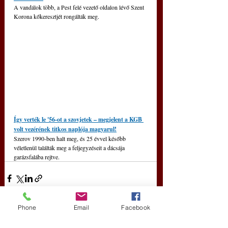
A vandálok több, a Pest felé vezető oldalon lévő Szent 
Korona kőkeresztjét rongálták meg.
Így verték le '56-ot a szovjetek – megjelent a KGB 
volt vezérének titkos naplója magyarul!
Szerov 1990-ben halt meg, és 25 évvel később 
véletlenül találták meg a feljegyzéseit a dácsája 
garázsfalába rejtve.
Phone
Email
Facebook