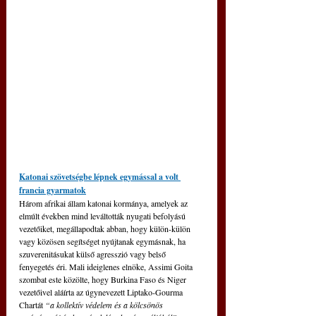
Katonai szövetségbe lépnek egymással a volt 
francia gyarmatok
Három afrikai állam katonai kormánya, amelyek az 
elmúlt években mind leváltották nyugati befolyású 
vezetőiket, megállapodtak abban, hogy külön-külön 
vagy közösen segítséget nyújtanak egymásnak, ha 
szuverenitásukat külső agresszió vagy belső 
fenyegetés éri. Mali ideiglenes elnöke, Assimi Goita 
szombat este közölte, hogy Burkina Faso és Niger 
vezetőivel aláírta az úgynevezett Liptako-Gourma 
Chartát 
“a kollektív védelem és a kölcsönös 