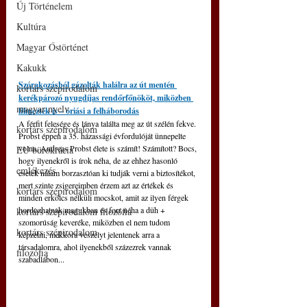
Új Történelem
Kultúra
Magyar Őstörténet
Kakukk
Szórakozásból gázolták halálra az út mentén 
kortárs szépirodalom
kerékpározó nyugdíjas rendőrfőnököt, miközben 
magyar nyelv
filmezték is – óriási a felháborodás
A férfit felesége és lánya találta meg az út szélén fekve. 
kortárs szépirodalom
Probst éppen a 35. házassági évfordulóját ünnepelte 
volna. Andreas Probst élete is számít! Számított? Bocs, 
EU bürokrácia
hogy ilyenekről is írok néha, de az ehhez hasonló 
emlékezés
esetek nálam borzasztóan ki tudják verni a biztosítékot, 
mert szinte zsigereimben érzem azt az értékek és 
kortárs szépirodalom
minden erkölcs nélküli mocskot, amit az ilyen férgek 
hordozhatnak magukban és forr néha a düh + 
kortárs szépirodalom filozófia
szomorúság keveréke, miközben el nem tudom 
kortárs szépirodalom
képzelni, mekkora veszélyt jelentenek arra a 
társadalomra, ahol ilyenekből százezrek vannak 
filozófia
szabadlábon...