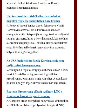
Kijevnek fel kell készülnie Amerika és Európa 
esetleges szemléletváltására.
Ukrán sorozótiszt: tízből kilenc katonánkat 
megölték vagy megsebesítették harc közben
A Poltavai Városi Tanács ülésén felszólalva Vitalij 
Berezsnyij alezredes, aki a toborzás és szociális 
támogatás területi központjának megbízott vezetőjeként 
szolgál, elismerte, hogy a helyi hatóságok küszködnek 
a sorozási kampányukkal, mivel 
a mozgósítási tervet 
csak 13%-ban teljesítették
, amivel a város az utolsó 
helyen áll az egész régióban.
Az USA bedühödött Észak-Koreára, csak nem 
tudja, mivel fenyegesse meg
Washington a fogát csikorgatja dühében, amiért a jelek 
szerint Észak-Korea fegyvereket fog szállítani 
Moszkvának. Mást nem is nagyon tehet. A szankciós 
politika a bolygó legszürkébb részén már nem játszik.
Reuters: Oroszország először szállított LNG-t 
Kínába az Északi tengeri útvonalon
A Gazprom orosz energetikai nagyvállalat csütörtökön 
leszállította az első cseppfolyósított földgáz (LNG) 