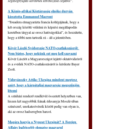
segítségnyújtás keretének létrehozása céljából”.
A Közép-afrikai Köztársaság elnöke durván 
kiosztotta Emmanuel Macront
“Touadera elmagyarázta francia kollégájának, hogy a 
két ország közötti védelmi és képzési megállapodás 
keretében tárgyal az orosz hatóságokkal”, és hozzátette, 
hogy a többi nem tartozik rá – áll a jelentésben.
Kövér László Svédország NATO-csatlakozásról: 
Nem biztos, hogy nekünk ezt meg kell szavazni
Kövér Lászlót a Magyarországot lejártó oktatóvideóról 
és a svédek NATO-csatlakozásáról is kérdezte Bayer 
Zsolt.
Vidnyánszky Attila: Ukrajna mindent megtesz 
azért, hogy a kárpátaljai magyarság megszűnjön 
létezni
A színházi rendező rendkívül összetett helyzetben van, 
hiszen két nagyobbik fiának édesanyja Moszkvában 
színésznő, unokatestvéreik között pedig van olyan is, 
aki az orosz hadseregben harcol.
Magára hagyja a Nyugat Ukrajnát? A Foreign 
Affairs legfrissebb elemzése magyarul