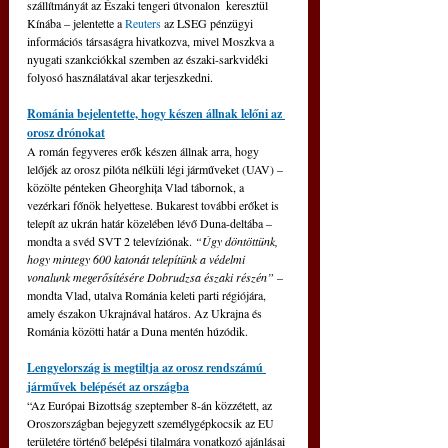
szállítmányát az Északi tengeri útvonalon  keresztül 
Kínába – jelentette a 
Reuters
 az LSEG pénzügyi 
információs társaságra hivatkozva, mivel Moszkva a 
nyugati szankciókkal szemben az északi-sarkvidéki 
folyosó használatával akar terjeszkedni.
Románia bejelentette, hogy készen állnak lelőni az 
orosz drónokat
A román fegyveres erők készen állnak arra, hogy 
lelőjék az orosz pilóta nélküli légi járműveket (UAV) – 
közölte pénteken Gheorghița Vlad tábornok, a 
vezérkari főnök helyettese. Bukarest további erőket is 
telepít az ukrán határ közelében lévő Duna-deltába – 
mondta a svéd SVT 2 televíziónak. 
“Úgy döntöttünk, 
hogy mintegy 600 katonát telepítünk a védelmi 
vonalunk megerősítésére Dobrudzsa északi részén”
 – 
mondta Vlad, utalva Románia keleti parti régiójára, 
amely északon Ukrajnával határos. Az Ukrajna és 
Románia közötti határ a Duna mentén húzódik.
Lengyelország is megtiltja az orosz rendszámú 
járművek belépését az országba
“Az Európai Bizottság szeptember 8-án közzétett, az 
Oroszországban bejegyzett személygépkocsik az EU 
területére történő belépési tilalmára vonatkozó ajánlásai 