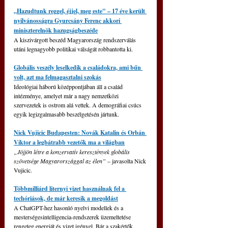
„Hazudtunk reggel, éjjel, meg este" – 17 éve került 
nyilvánosságra Gyurcsány Ferenc akkori 
miniszterelnök hazugságbeszéde
A kiszivárgott beszéd Magyarország rendszerválás 
utáni legnagyobb politikai válságát robbantotta ki.
Globális veszély leselkedik a családokra, ami bűn 
volt, azt ma felmagasztalni szokás
Ideológiai háború középpontjában áll a család 
intézménye, amelyet már a nagy nemzetközi 
szervezetek is ostrom alá vettek. A demográfiai csúcs 
egyik legizgalmasabb beszélgetésén jártunk.
Nick Vujicic Budapesten: Novák Katalin és Orbán 
Viktor a legbátrabb vezetők ma a világban
„Jöjjön létre a konzervatív keresztények globális 
szövetsége Magyarországgal az élen” 
– javasolta Nick 
Vujicic.
Többmilliárd liternyi vizet használnak fel a 
techóriások, de már keresik a megoldást
A ChatGPT-hez hasonló nyelvi modellek és a 
mesterségesintelligencia-rendszerek üzemeltetése 
rengeteg energiát és vizet igényel. Bár a szakértők 