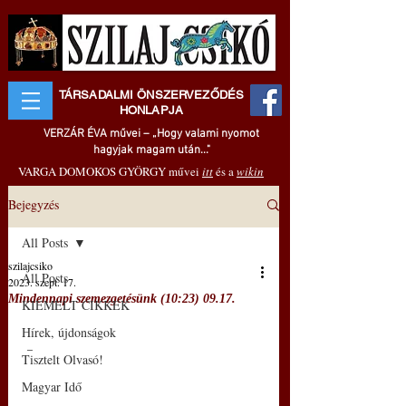
TÁRSADALMI ÖNSZERVEZŐDÉS
HONLAPJA
VERZÁR ÉVA művei – „Hogy valami nyomot
hagyjak magam után..."
VARGA DOMOKOS GYÖRGY művei
itt
és a
wikin
Bejegyzés
All Posts
szilajcsiko
All Posts
2023. szept. 17.
Mindennapi szemezgetésünk (10:23) 09.17.
KIEMELT CIKKEK
Hírek, újdonságok
 –
Tisztelt Olvasó!
Magyar Idő