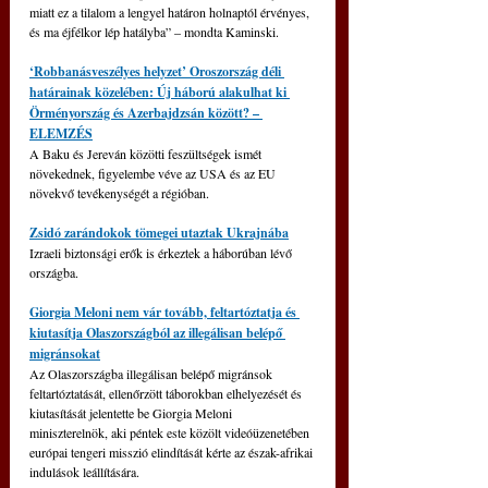
miatt ez a tilalom a lengyel határon holnaptól érvényes, 
és ma éjfélkor lép hatályba” – mondta Kaminski.
‘Robbanásveszélyes helyzet’ Oroszország déli 
határainak közelében: Új háború alakulhat ki 
Örményország és Azerbajdzsán között? – 
ELEMZÉS
A Baku és Jereván közötti feszültségek ismét 
növekednek, figyelembe véve az USA és az EU 
növekvő tevékenységét a régióban.
Zsidó zarándokok tömegei utaztak Ukrajnába
Izraeli biztonsági erők is érkeztek a háborúban lévő 
országba.
Giorgia Meloni nem vár tovább, feltartóztatja és 
kiutasítja Olaszországból az illegálisan belépő 
migránsokat
Az Olaszországba illegálisan belépő migránsok 
feltartóztatását, ellenőrzött táborokban elhelyezését és 
kiutasítását jelentette be Giorgia Meloni 
miniszterelnök, aki péntek este közölt videóüzenetében 
európai tengeri misszió elindítását kérte az észak-afrikai 
indulások leállítására.