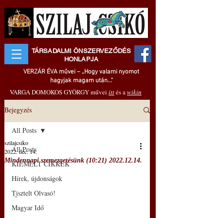
TÁRSADALMI ÖNSZERVEZŐDÉS
HONLAPJA
VERZÁR ÉVA művei – „Hogy valami nyomot
hagyjak magam után..."
VARGA DOMOKOS GYÖRGY művei
itt
és a
wikin
Bejegyzés
All Posts
szilajcsiko
All Posts
2022. dec. 14.
Mindennapi szemezgetésünk (10:21) 2022.12.14.
KIEMELT CIKKEK
Hírek, újdonságok
Tisztelt Olvasó!
 –
Magyar Idő