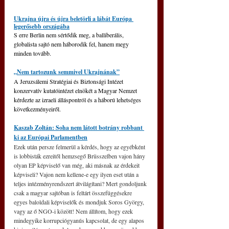
Ukrajna újra és újra beletörli a lábát Európa 
legerősebb országába
S erre Berlin nem sértődik meg, a balliberális, 
globalista sajtó nem háborodik fel, hanem megy 
minden tovább.
„Nem tartozunk semmivel Ukrajnának”
A Jeruzsálemi Stratégiai és Biztonsági Intézet 
konzervatív kutatóintézet elnökét a Magyar Nemzet 
kérdezte az izraeli álláspontról és a háború lehetséges 
következményeiről.
Kaszab Zoltán: Soha nem látott botrány robbant 
ki az Európai Parlamentben
Ezek után persze felmerül a kérdés, hogy az egyébként 
is lobbisták ezreitől hemzsegő Brüsszelben vajon hány 
olyan EP képviselő van még, aki másnak az érdekeit 
képviseli? Vajon nem kellene-e egy ilyen eset után a 
teljes intézményrendszert átvilágítani? Mert gondoljunk 
csak a magyar sajtóban is feltárt összefüggésekre 
egyes baloldali képviselők és mondjuk Soros György, 
vagy az ő NGO-i között! Nem állítom, hogy ezek 
mindegyike korrupciógyanús kapcsolat, de egy alapos 