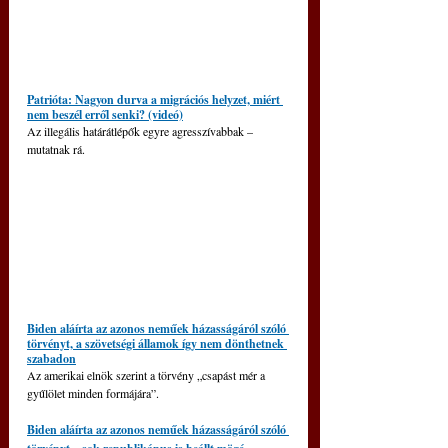
Patrióta: Nagyon durva a migrációs helyzet, miért 
nem beszél erről senki? (videó)
Az illegális határátlépők egyre agresszívabbak – 
mutatnak rá.
Biden aláírta az azonos neműek házasságáról szóló 
törvényt, a szövetségi államok így nem dönthetnek 
szabadon
Az amerikai elnök szerint a törvény „csapást mér a 
gyűlölet minden formájára”.
Biden aláírta az azonos neműek házasságáról szóló 