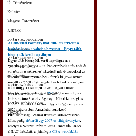
Új Történelem
Kultúra
Magyar Őstörténet
Kakukk
kortárs szépirodalom
Az amerikai kormány már 2007 óta tervezte a 
magyar nyelv
lezárásokat és a vakcina bevetését – Egyre több 
bizonyíték kerül napvilágra
kortárs szépirodalom
Egyre több bizonyíték kerül napvilágra arra 
vonatkozóan, hogy a 2020-ban elszabadult 
"lezárás és 
EU bürokrácia
várakozás a vakcinára" 
stratégiát már évtizedekkel az 
emlékezés
amerikai kormányzaton belül főzték ki, jóval azelőtt, 
mielőtt a COVID-19 megjelent és túl sok személynek 
kortárs szépirodalom
adott ürügyet a szörnyű tervek megvalósítására. 
Nemrégiben fény derült a 
CISA
 (Cybersecurity and 
kortárs szépirodalom filozófia
Infrastructure Security Agency – Kiberbiztonsági és 
kortárs szépirodalom
Infrastrukturális Biztonsági Ügynökség) szerepére a 
2020 márciusában Amerikára vonatkozó 
filozófia
kulcsfontosságú lezárási útmutató kidolgozásában. 
Most pedig 
előkerült egy 2007-es világjárványterv
, 
amelyet a Nemzeti Infrastruktúra Tanácsadó Tanács 
(NIAC) készített, és jelenleg 
a CISA weboldalán