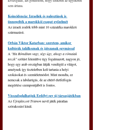
kivizsgálás, azt gondolom, hogy ezekben az ügyekben 
sem ártana.
Koincidencia: Izraeliek és palesztinok is 
ünnepelték a marokkói csapat győzelmét
Az izraeli zsidók több mint 10 százaléka marokkói 
származású.
Orbán Viktor Katarban: szeretem, amikor 
kultúrák találkoznak és játszanak egymással
A 
"Ha Rómában vagy, tégy úgy, ahogy a rómaiak 
teszik"
 szólást felemlítve úgy fogalmazott, nagyon jó, 
hogy egy arab országban látják vendégül a világot, 
amelynek így tiszteletben kell tartania a helyi 
szokásokat és szemléletmódot. Mint mondta, ez 
nemcsak a labdarúgás, de az eltérő életfelfogás 
megértése szempontjából is fontos.
Visszafoglalhatjuk Erdélyt egy új társasjátékban
Az 
Újrajátszott Trianon
 nevű játék páratlan 
szórakozást kínál.