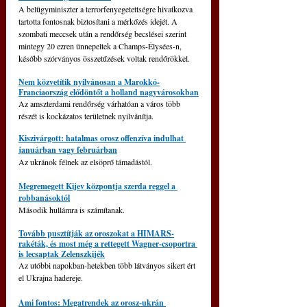
A belügyminiszter a terrorfenyegetettségre hivatkozva 
tartotta fontosnak biztosítani a mérkőzés idejét. A 
szombati meccsek után a rendőrség becslései szerint 
mintegy 20 ezren ünnepeltek a Champs-Élysées-n, 
később szórványos összetűzések voltak rendőrökkel.
Nem közvetítik nyilvánosan a Marokkó-
Franciaország elődöntőt a holland nagyvárosokban
Az amszterdami rendőrség várhatóan a város több 
részét is kockázatos területnek nyilvánítja.
Kiszivárgott: hatalmas orosz offenzíva indulhat 
januárban vagy februárban
Az ukránok félnek az elsöprő támadástól.
Megremegett Kijev központja szerda reggel a 
robbanásoktól
Második hullámra is számítanak.
Tovább pusztítják az oroszokat a HIMARS-
rakéták, és most még a rettegett Wagner-csoportra 
is lecsaptak Zelenszkijék
Az utóbbi napokban-hetekben több látványos sikert ért 
el Ukrajna hadereje.
Ami fontos: Megatrendek az orosz-ukrán 