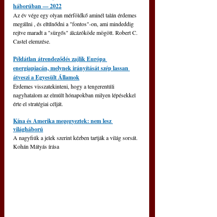
háborúban — 2022
Az év vége egy olyan mérföldkő aminél talán érdemes 
megállni , és eltűnődni a "fontos"-on, ami mindeddig 
rejtve maradt a "sürgős" álcázóköde mögött. Robert C. 
Castel elemzése.
Példátlan átrendeződés zajlik Európa 
energiapiacán, melynek irányítását szép lassan 
átveszi a Egyesült Államok
Érdemes visszatekinteni, hogy a tengerentúli 
nagyhatalom az elmúlt hónapokban milyen lépésekkel 
érte el stratégiai célját.
Kína és Amerika megegyeztek: nem lesz 
világháború
A nagyfiúk a jelek szerint kézben tartják a világ sorsát. 
Kohán Mátyás írása