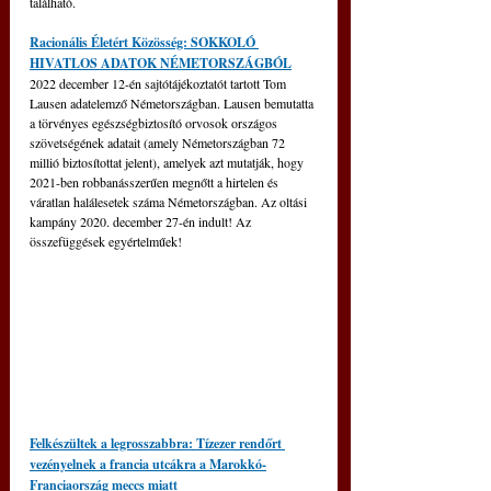
található.
Racionális Életért Közösség: SOKKOLÓ 
HIVATLOS ADATOK NÉMETORSZÁGBÓL
2022 december 12-én sajtótájékoztatót tartott Tom 
Lausen adatelemző Németországban. Lausen bemutatta 
a törvényes egészségbiztosító orvosok országos 
szövetségének adatait (amely Németországban 72 
millió biztosítottat jelent), amelyek azt mutatják, hogy 
2021-ben robbanásszerűen megnőtt a hirtelen és 
váratlan halálesetek száma Németországban. Az oltási 
kampány 2020. december 27-én indult! Az 
összefüggések egyértelműek! 
Felkészültek a legrosszabbra: Tízezer rendőrt 
vezényelnek a francia utcákra a Marokkó-
Franciaország meccs miatt