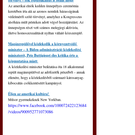
törvényt – sok republikánus is beállt mögé
Az amerikai elnök kedden ünnepélyes ceremómia 
keretében írta alá az azonos neműek házasságának 
védelméről szóló törvényt, amelyhez a Kongresszus 
alsóháza múlt pénteken adott végső hozzájárulást. Az 
ünnepségen részt vett számos melegjogi aktivista, 
illetve homoszexualitását nyíltan vállaló közszereplő. 
Magánrepülővel közlekedik a környezetvédő 
miniszter – A Biden-adminisztráció közlekedési 
miniszterét, Pete Buttigieget éles kritika érte a 
képmutatása miatt 
A közlekedési miniszter beiktatása óta 18 alkalommal 
repült magánrepülővel az adófizetők pénzéből – annak 
ellenére, hogy a közlekedésből származó károsanyag-
kibocsátás csökkentéséért kampányol.
Éljen az amerikai kultúra! 
Műsor gyermekeknek New Yorkban.
https://www.facebook.com/100072422123684
/videos/900952771073086