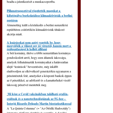
beadta a jelentkezését a munkacsoportba.
Pillanatragasztóval rögzítették magukat a 
kifutópálya burkolatához klímaaktivisták a berlini 
reptéren
Átmenetileg leállt a közlekedés a berlini nemzetközi 
repülőtéren csütörtökön klímaaktivisták tiltakozó 
akciója miatt.
A lezárásokat nem azért vezették be, hogy 
megvédjék a világot egy új vírustól, hanem mert a 
reálgazdaságot le kellett állítani
A brit kormány, illetve a többi nemzetállam kormánya 
gondoskodott arról, hogy ezen államok lakossága, 
amelyek felhatalmazták kormányaikat a határozatlan 
idejű “lezárások” bevezetésére, még inkább 
eladósodjon az elkövetkező generációkra ugyanazon a 
pénzintézetek felé, amelyeket a központi bankok éppen 
az ő pénzükkel, az adófizető és a kamatterheket viselő 
lakosság pénzével mentettek meg.
Mi köze a Covid vakcinákban található grafén-
oxidnak és a nanotechnológiának az 5G-hez – 
Interjú Ricardo Delgado Martin biostatisztikussal
A "La Quinta Columna" (= "Az Ötödik Hadosztály") 
internetes platform alapítója és vezetője. A Sevillai 