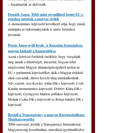
– fogalmaztak az aktivisták.
Donáth Anna: Több mint egymilliárd forint EU-s 
pénzhez jutottak a magyar civilek
A momentumos képviselő következő célja, hogy ennek 
mintájára az önkormányzatok is uniós forráshoz 
jussanak.
Petrás János nyílt levele. A Kárpátia frontembere 
nagyon kiakadt a hazaárulókra
Azzal a kéréssel fordulok önökhöz, hogy vizsgálják 
meg annak a lehetőségét, miszerint, hogyan lehet 
megfosztani Magyar állampolgárságuktól azokat az 
EU-s parlamenti képviselőket, akik a Magyar érdekek 
ellen szavaztak, illetve hosszú ideje munkálkodnak. 
Név szerint: Ara-Kovács Attila DK-s képviselő, Cseh 
Katalin momentumos képviselő, Dobrev Klára DK-s 
képviselő, Gyöngyösi Márton jobbikos képviselő, 
Molnár Csaba DK-s képviselő és Rónai Sándor DK-s 
képviselő.
Beszáll a Transparency a magyar Korrupcióellenes 
Munkacsoportba
Több szervezet, köztük a Transparency International 
Magyarország koordináltan, másokkal együttműködve 