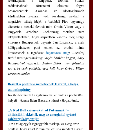
retorikájával, a lengyelek azonban sokkal 
radikálisabbak, történelmi okoknál fogva 
oroszellenesek. Azonban az ideologikusabb 
kérdésekben gyakran volt összhang, például a 
migrációs válság idején a baloldali Fico ugyanúgy 
ellenezte a menekültkvótát mint Orbán Viktor vagy a 
lengyelek. Azonban Csehország esetében nem 
elképzelhetetlen, hogy alapvetően változik meg Prága 
viszonya Budapesttel, ugyanis Jan Lipavsky, a cseh 
külügyminiszter pont ennek az orbáni minta 
követésének a tagadását 
fogalmazta meg
: 
...Andrej 
Babiš miniszterelnöksége idején bábként hagyta, hogy 
Budapestről vezessék... Andrej Babiš  nem folytatott 
szuverén cseh politikát, nem kell, hogy Orbán Viktor 
vezessen minket.
Beszólt a politizáló németeknek Hazard, a belga 
csapatkapitány
Inkább focizniuk és győzniük kellett volna a politizálás 
helyett – üzente Eden Hazard a német válogatottnak.
„A Red Bull szárnyakat ad Putyinnak” – 
aktivisták hekkelték meg az energiaital-gyártó 
salzburgi központját
„Ez a világ egyik legnagyobb márkája, és a cég azon 
döntése, hogy kitart Putyin mellett, sok mindent elárul” 