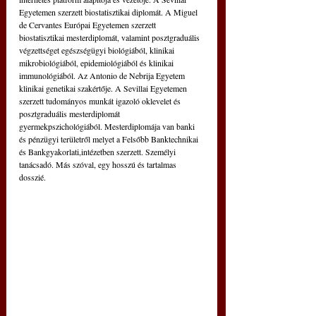
Egyetemen szerzett biostatisztikai diplomát. A Miguel 
de Cervantes Európai Egyetemen szerzett 
biostatisztikai mesterdiplomát, valamint posztgraduális 
végzettséget egészségügyi biológiából, klinikai 
mikrobiológiából, epidemiológiából és klinikai 
immunológiából. Az Antonio de Nebrija Egyetem 
klinikai genetikai szakértője. A Sevillai Egyetemen 
szerzett tudományos munkát igazoló oklevelet és 
posztgraduális mesterdiplomát 
gyermekpszichológiából. Mesterdiplomája van banki 
és pénzügyi területről melyet a Felsőbb Banktechnikai 
és Bankgyakorlati,intézetben szerzett. Személyi 
tanácsadó. Más szóval, egy hosszú és tartalmas 
dosszié.