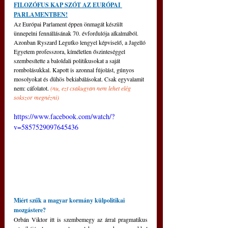
FILOZÓFUS KAP SZÓT AZ EURÓPAI 
PARLAMENTBEN!
Az Európai Parlament éppen önmagát készült 
ünnepelni fennállásának 70. évfordulója alkalmából. 
Azonban Ryszard Legutko lengyel képviselő, a Jagelló 
Egyetem professzora, kíméletlen őszinteséggel 
szembesítette a baloldali politikusokat a saját 
rombolásukkal. Kapott is azonnal fújolást, gúnyos 
mosolyokat és dühös bekiabálásokat. Csak egyvalamit 
nem: cáfolatot. 
(nu, ezt csakugyan nem lehet elég 
sokszor megnézni)
https://www.facebook.com/watch/?
v=5857529097645436
Miért szűk a magyar kormány külpolitikai 
mozgástere?
Orbán Viktor itt is szembemegy az árral pragmatikus 