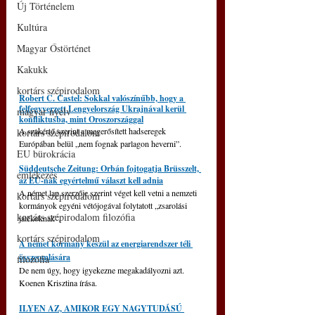
Új Történelem
Kultúra
Magyar Őstörténet
Kakukk
kortárs szépirodalom
Robert C. Castel: Sokkal valószínűbb, hogy a 
felfegyverzett Lengyelország Ukrajnával kerül 
magyar nyelv
konfliktusba, mint Oroszországgal
A szakértő szerint a megerősített hadseregek 
kortárs szépirodalom
Európában belül „nem fognak parlagon heverni”.
EU bürokrácia
Süddeutsche Zeitung: Orbán fojtogatja Brüsszelt, 
emlékezés
az EU-nak egyértelmű választ kell adnia
A német lap szerzője szerint véget kell vetni a nemzeti 
kortárs szépirodalom
kormányok egyéni vétójogával folytatott „zsarolási 
kortárs szépirodalom filozófia
játékoknak”.
kortárs szépirodalom
A német kormány készül az energiarendszer téli 
összeomlására
filozófia
De nem úgy, hogy igyekezne megakadályozni azt. 
Koenen Krisztina írása.
ILYEN AZ, AMIKOR EGY NAGYTUDÁSÚ 