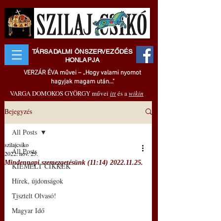
TÁRSADALMI ÖNSZERVEZŐDÉS
HONLAPJA
VERZÁR ÉVA művei – „Hogy valami nyomot
hagyjak magam után..."
VARGA DOMOKOS GYÖRGY művei
itt
és a
wikin
Bejegyzés
All Posts
szilajcsiko
All Posts
2022. nov. 25.
Mindennapi szemezgetésünk (11:14) 2022.11.25.
KIEMELT CIKKEK
Hírek, újdonságok
Tisztelt Olvasó!
 –
Magyar Idő