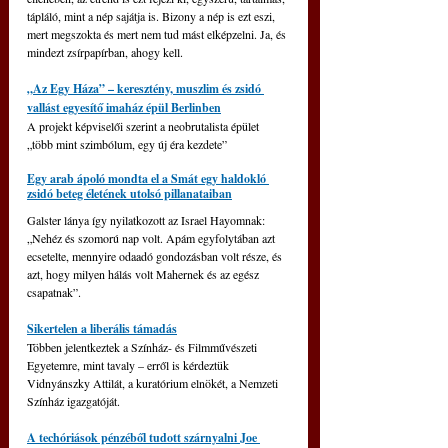
tápláló, mint a nép sajátja is. Bizony a nép is ezt eszi, 
mert megszokta és mert nem tud mást elképzelni. Ja, és 
mindezt zsírpapírban, ahogy kell.
„Az Egy Háza” – keresztény, muszlim és zsidó 
vallást egyesítő imaház épül Berlinben
A projekt képviselői szerint a neobrutalista épület 
„több mint szimbólum, egy új éra kezdete”
Egy arab ápoló mondta el a Smát egy haldokló 
zsidó beteg életének utolsó pillanataiban
Galster lánya így nyilatkozott az Israel Hayomnak: 
„Nehéz és szomorú nap volt. Apám egyfolytában azt 
ecsetelte, mennyire odaadó gondozásban volt része, és 
azt, hogy milyen hálás volt Mahernek és az egész 
csapatnak”.
Sikertelen a liberális támadás
Többen jelentkeztek a Színház- és Filmművészeti 
Egyetemre, mint tavaly – erről is kérdeztük 
Vidnyánszky Attilát, a kuratórium elnökét, a Nemzeti 
Színház igazgatóját.
A techóriások pénzéből tudott szárnyalni Joe 