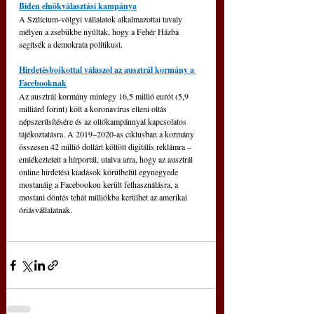
Biden elnökválasztási kampánya
A Szilícium-völgyi vállalatok alkalmazottai tavaly 
mélyen a zsebükbe nyúltak, hogy a Fehér Házba 
segítsék a demokrata politikust.
Hirdetésbojkottal válaszol az ausztrál kormány a 
Facebooknak
Az ausztrál kormány mintegy 16,5 millió eurót (5,9 
milliárd forint) költ a koronavírus elleni oltás 
népszerűsítésére és az oltókampánnyal kapcsolatos 
tájékoztatásra. A 2019–2020-as ciklusban a kormány 
összesen 42 millió dollárt költött digitális reklámra – 
emlékeztetett a hírportál, utalva arra, hogy az ausztrál 
online hirdetési kiadások körülbelül egynegyede 
mostanáig a Facebookon került felhasználásra, a 
mostani döntés tehát milliókba kerülhet az amerikai 
óriásvállalatnak.