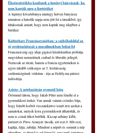
Éhségsztrájkba kezdenek a lupényi bányászok, ha 
nem kapták meg a fizetésüket
A lupényi kőszénbánya mintegy hetven bányásza 
immáron a hatodik napja nem jött fel a tárnákból, így 
tiltakoznak amiatt, hogy nem kapták meg idejében a 
bérüket.
Kultúrharc Franciaországban: a szélsőbaloldal az 
új proletariátusát a muszlimokban fedezi fel
Franciaország egy ideje gigászi küzdelemben próbálja 
megvédeni nemzetének szabad és liberális jellegét. 
Nemcsak az utcán, hanem a francia egyetemeken is 
egyre inkább szükséges az 5. köztársaság 
szellemiségének védelme - írja az Erdély.ma párizsi 
tudósítója.
Aristo: A népbarátság gyengéd bája
Örömmel látom, hogy Jakab Péter nem feledte el a 
gyermekkori ízeket. Van annak valami csöndes bája, 
hogy felnőtt korból visszatekintve ismét érzi azokat a 
zamatokat, melyek kora gyermekkorát áthatották, és 
nem is csinál titkot belőlük. Kicsap néhány kiflit, 
parizert és Piros Aranyat: lássák, ezt eszi ő. Mit eszi, 
kajálja, falja, zabálja. Mindent a népért és semmit a nép 
ellenében, az étrend is ezt fejezi ki, egyszerű, tartalmas, 