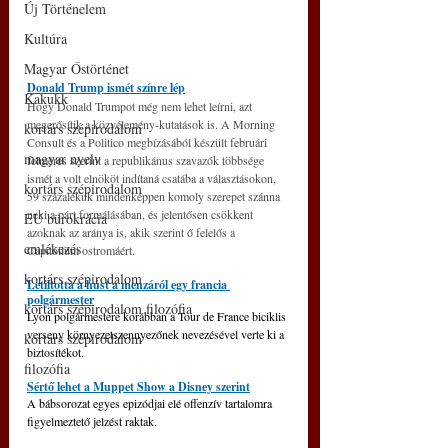
Új Történelem
Kultúra
Magyar Őstörténet
Donald Trump ismét színre lép
Kakukk
Hogy Donald Trumpot még nem lehet leírni, azt 
megerősítik a közvélemény-kutatások is. A Morning 
kortárs szépirodalom
Consult és a Politico megbízásából készült februári 
magyar nyelv
felmérés szerint a republikánus szavazók többsége 
ismét a volt elnököt indítaná csatába a választásokon, 
kortárs szépirodalom
59 százalékuk mindenképpen komoly szerepet szánna 
neki a párt formálásában, és jelentősen csökkent 
EU bürokrácia
azoknak az aránya is, akik szerint ő felelős a 
emlékezés
Capitolium ostromáért.
kortárs szépirodalom
Letiltotta a húst a menzáról egy francia 
polgármester
kortárs szépirodalom filozófia
Lyon polgármestere korábban a Tour de France biciklis 
verseny környezetszennyezőnek nevezésével verte ki a 
kortárs szépirodalom
biztosítékot.
filozófia
Sértő lehet a Muppet Show a Disney szerint
A bábsorozat egyes epizódjai elé offenzív tartalomra 
figyelmeztető jelzést raktak.