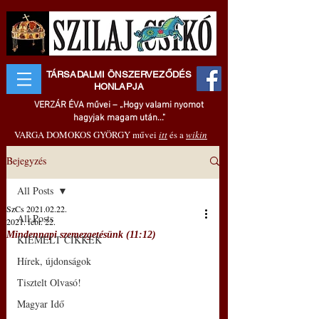
TÁRSADALMI ÖNSZERVEZŐDÉS
HONLAPJA
VERZÁR ÉVA művei – „Hogy valami nyomot
hagyjak magam után..."
VARGA DOMOKOS GYÖRGY művei
itt
és a
wikin
Bejegyzés
All Posts
SzCs 2021.02.22.
All Posts
2021. febr. 22.
Mindennapi szemezgetésünk (11:12)
KIEMELT CIKKEK
Hírek, újdonságok
Tisztelt Olvasó!
Magyar Idő