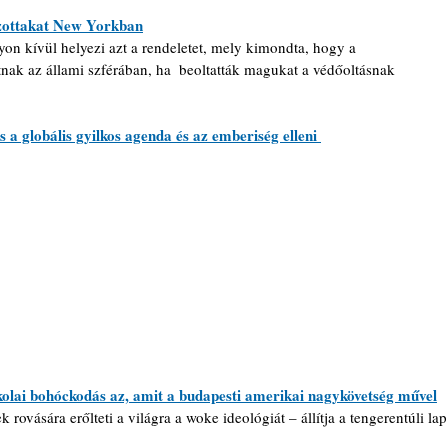
azottakat New Yorkban
on kívül helyezi azt a rendeletet, mely kimondta, hogy a 
ak az állami szférában, ha  beoltatták magukat a védőoltásnak 
globális gyilkos agenda és az emberiség elleni 
skolai bohóckodás az, amit a budapesti amerikai nagykövetség művel
ovására erőlteti a világra a woke ideológiát – állítja a tengerentúli lap