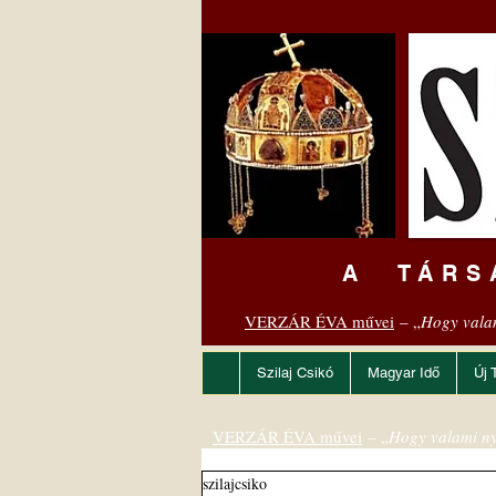
A TÁRS
VERZÁR ÉVA művei
– „
Hogy vala
Szilaj Csikó
Magyar Idő
Új 
VERZÁR ÉVA művei
– „
Hogy valami ny
szilajcsiko