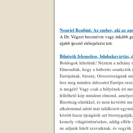
Nouriel Roubini: Az ember, aki az apo
A Dr. Végzet becenévre vagy inkább gú
újabb ijesztő előrejelzést tett.
Bűnösök felemelése, bűnbakgyártás, 
Boldogok lehetünk! Néztem a néhány na
Elmondták, hogy a háborús szankciók
Európának, bizony, Oroszországnak még
hoz meg minden áldozatot Európa országa
is megéri! Vagy csak a hülyének éri me
fellelhető kép mindent elmond, amelye
Bizottság-elnökkel, és nem kevésbé m
alkalommal adott már találkozót egymás
között hazai újságírók azt bizonygatjá
komoly világtörténésekre, addig efféle 
ne adjunk hitelt szavaiknak, és vegyük