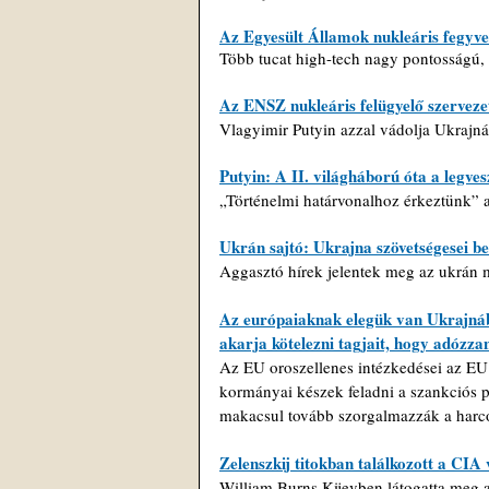
Az Egyesült Államok nukleáris fegyv
Több tucat high-tech nagy pontosságú, i
Az ENSZ nukleáris felügyelő szerveze
Vlagyimir Putyin azzal vádolja Ukrajná
Putyin: A II. világháború óta a legvesz
„Történelmi határvonalhoz érkeztünk” a
Ukrán sajtó: Ukrajna szövetségesei b
Aggasztó hírek jelentek meg az ukrán 
Az európaiaknak elegük van Ukrajnábó
akarja kötelezni tagjait, hogy adózz
Az EU oroszellenes intézkedései az EU 
kormányai készek feladni a szankciós po
makacsul tovább szorgalmazzák a harco
Zelenszkij titokban találkozott a CIA 
William Burns Kijevben látogatta meg a