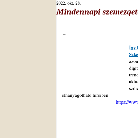
2022. okt. 28.
Mindennapi szemezgeté
 –
Így 
Szke
azon
digi
tren
aktu
szór
elhanyagolható híreiben.
https://w