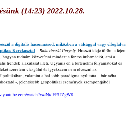
sünk (14:23) 2022.10.28.
készül a digitális hasonmásod, miközben a válsággal vagy elfoglalva
ptikus Kerekasztal
 – 
Bukovinszki Gergely. 
Hosszú ideje töröm a fejem 
, hogyan tudnám közvetíteni mindazt a fontos információt, ami a 
tális trendek alakulását illeti. Ugyanis én a történelmi folyamatokat és 
deket szeretem vizsgálni és igyekszem nem elveszni az 
álpolitikában, valamint a bal-jobb paradigma nyújtotta – bár néha 
akoztató -, jelentősebb geopolitikai események szempontjából 
ww.youtube.com/watch?v=tNtdFEUZgW8