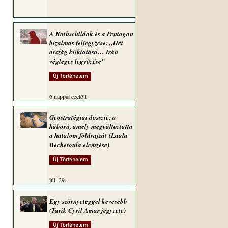
A Rothschildok és a Pentagon
bizalmas feljegyzése: „Hét
ország kiiktatása… Irán
végleges legyőzése”
Új Történelem
6 nappal ezelőtt
Geostratégiai dosszié: a
háború, amely megváltoztatta
a hatalom földrajzát (Laala
Bechetoula elemzése)
Új Történelem
júl. 29.
Egy szörnyeteggel kevesebb
(Tarik Cyril Amar jegyzete)
 
Új Történelem