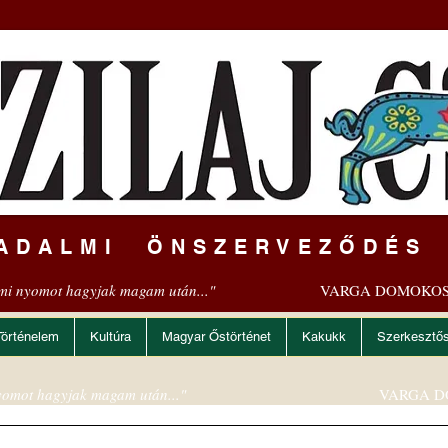
ADALMI ÖNSZERVEZŐDÉS
mi nyomot hagyjak magam után..."
VARGA DOMOKOS
Történelem
Kultúra
Magyar Őstörténet
Kakukk
Szerkesztő
omot hagyjak magam után..."
VARGA D