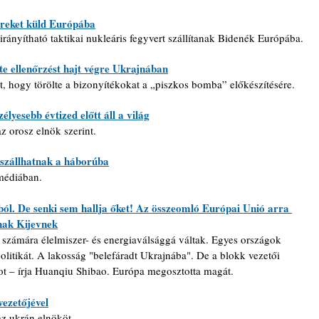
ereket küld Európába
rányítható taktikai nukleáris fegyvert szállítanak Bidenék Európába.
te ellenőrzést hajt végre Ukrajnában
t, hogy törölte a bizonyítékokat a „piszkos bomba” előkészítésére.
élyesebb évtized előtt áll a világ
z orosz elnök szerint.
eszállhatnak a háborúba
médiában.
l. De senki sem hallja őket! Az összeomló Európai Unió arra 
anak Kijevnek
számára élelmiszer- és energiaválsággá váltak. Egyes országok 
litikát. A lakosság "belefáradt Ukrajnába". De a blokk vezetői 
t – írja Huanqiu Shibao. Európa megosztotta magát.
vezetőjével
z ukrán elnököt.