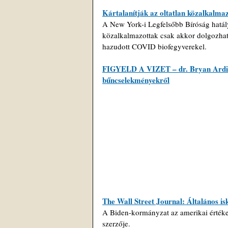
Kártalanítják az oltatlan közalkalm
A New York-i Legfelsőbb Bíróság hatály
közalkalmazottak csak akkor dolgozhatn
hazudott COVID biofegyverekel. 
FIGYELD A VIZET – dr. Bryan Ardis a 
bűncselekményekről
The Wall Street Journal: Általános i
A Biden-kormányzat az amerikai értékek r
szerzője.