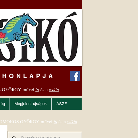
 HONLAPJA
 GYÖRGY művei
itt
és a
wikin
ség
Megjelent újságok
ÁSZF
OMOKOS GYÖRGY művei
itt
és a
wikin