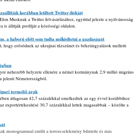
állítják korábban letiltott Twitter-fiókját
on Musknak a Twitter felvásárlásához, egyúttal jelezte a nyilvánosság
 is állítják profilját a közösségi oldalon.
m, a háború előtt sem tudta működtetni a gazdaságát
t, hogy erősödnek az ukrajnai tűzszünet és béketárgyalások melletti 
zágban
egyre nehezebb helyzete ellenére a német kormánynak 2,9 millió migráns
 jelenti Németországból.
ipari termelői árak
rében átlagosan 42,7 százalékkal emelkedtek az egy évvel korábbihoz 
, az exportértékesítésé 30,7 százalékkal lettek magasabbak – közölte a 
sát
csak monogrammal említi a terrorcselekmény bűntette és más 