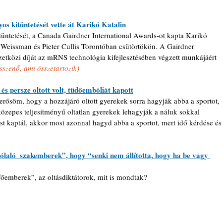
s kitüntetését vette át Karikó Katalin
üntetését, a Canada Gairdner International Awards-ot kapta Karikó 
w Weissman és Pieter Cullis Torontóban csütörtökön. A Gairdner 
tközi díját az mRNS technológia kifejlesztésében végzett munkájáért 
összenő, ami összetartozik)
s persze oltott volt, tüdőembóliát kapott
erősöm, hogy a hozzájáró oltott gyerekek sorra hagyják abba a sportot, 
közepes teljesítményű oltatlan gyerekek lehagyják a náluk sokkal 
st kaptál, akkor most azonnal hagyd abba a sportot, mert idő kérdése és
aló  szakemberek”, hogy “senki nem állította, hogy ha be vagy 
emberek”, az oltásdiktátorok, mit is mondtak?