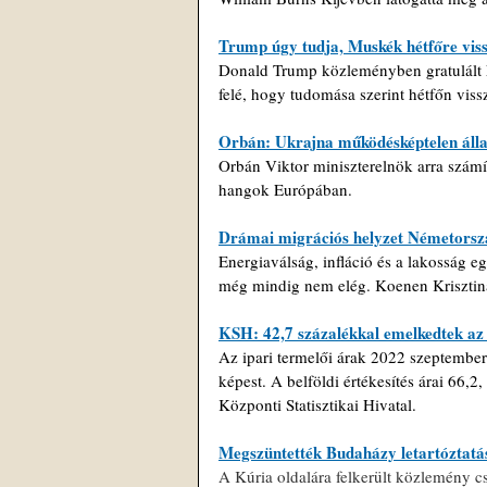
Trump úgy tudja, Muskék hétfőre vissza
Donald Trump közleményben gratulált El
felé, hogy tudomása szerint hétfőn vissza
Orbán: Ukrajna működésképtelen álla
Orbán Viktor miniszterelnök arra számí
hangok Európában.
Drámai migrációs helyzet Németors
Energiaválság, infláció és a lakosság 
még mindig nem elég. Koenen Krisztina
KSH: 42,7 százalékkal emelkedtek az 
Az ipari termelői árak 2022 szeptembe
képest. A belföldi értékesítés árai 66,2
Központi Statisztikai Hivatal.
Megszüntették Budaházy letartóztatá
A Kúria oldalára felkerült közlemény 