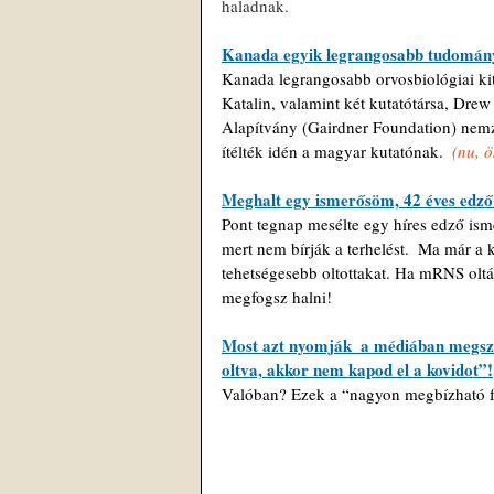
haladnak.
Kanada egyik legrangosabb tudományo
Kanada legrangosabb orvosbiológiai kit
Katalin, valamint két kutatótársa, Dre
Alapítvány (Gairdner Foundation) nemze
ítélték idén a magyar kutatónak. 
 (nu, 
Meghalt egy ismerősöm, 42 éves edző é
Pont tegnap mesélte egy híres edző ism
mert nem bírják a terhelést.  Ma már a 
tehetségesebb oltottakat. Ha mRNS oltá
megfogsz halni!
Most azt nyomják  a médiában megszól
oltva, akkor nem kapod el a kovidot”!
Valóban? Ezek a “nagyon megbízható fő