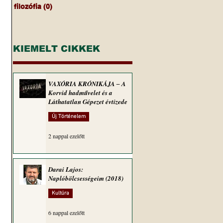
filozófia
(0)
0 bejegyzés
KIEMELT CIKKEK
VAXÓRIA KRÓNIKÁJA ‒ A
Korvid hadművelet és a
Láthatatlan Gépezet évtizede
Új Történelem
2 nappal ezelőtt
Darai Lajos:
Naplóbölcsességeim (2018)
Kultúra
6 nappal ezelőtt