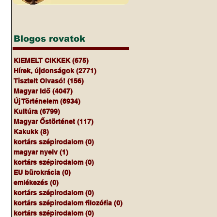
Blogos rovatok
KIEMELT CIKKEK
(675)
675 bejegyzés
Hírek, újdonságok
(2771)
2771 bejegyzés
Tisztelt Olvasó!
(156)
156 bejegyzés
Magyar Idő
(4047)
4047 bejegyzés
Új Történelem
(6934)
6934 bejegyzés
Kultúra
(6799)
6799 bejegyzés
 
Magyar Őstörténet
(117)
117 bejegyzés
Kakukk
(8)
8 bejegyzés
kortárs szépirodalom
(0)
0 bejegyzés
magyar nyelv
(1)
1 bejegyzés
kortárs szépirodalom
(0)
0 bejegyzés
EU bürokrácia
(0)
0 bejegyzés
emlékezés
(0)
0 bejegyzés
kortárs szépirodalom
(0)
0 bejegyzés
kortárs szépirodalom filozófia
(0)
0 bejegyzés
kortárs szépirodalom
(0)
0 bejegyzés