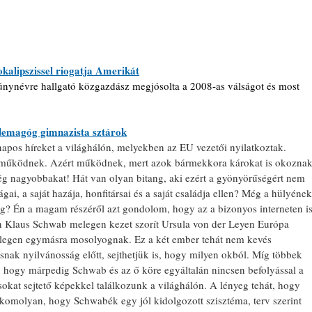
kalipszissel riogatja Amerikát
nynévre hallgató közgazdász megjósolta a 2008-as válságot és most 
demagóg gimnazista sztárok
pos híreket a világhálón, melyekben az EU vezetői nyilatkoztak. 
 működnek. Azért működnek, mert azok bármekkora károkat is okoznak
 nagyobbakat! Hát van olyan bitang, aki ezért a gyönyörűségért nem 
i, a saját hazája, honfitársai és a saját családja ellen? Még a hülyének
g? Én a magam részéről azt gondolom, hogy az a bizonyos interneten is
n Klaus Schwab melegen kezet szorít Ursula von der Leyen Európa 
elegen egymásra mosolyognak. Ez a két ember tehát nem kevés 
nak nyilvánosság előtt, sejthetjük is, hogy milyen okból. Míg többek 
k, hogy márpedig Schwab és az ő köre egyáltalán nincsen befolyással a 
sokat sejtető képekkel találkozunk a világhálón. A lényeg tehát, hogy 
 komolyan, hogy Schwabék egy jól kidolgozott szisztéma, terv szerint 