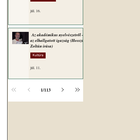
júl. 16.
Az akadémikus nyelvészetről –
az elhallgatott igazság (Hosszú
Zoltán írása)
Kultúra
júl. 11.
1
/
113