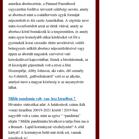
amerikai abortuszóriás, a Planned Parenthood 
(egyszerűen fordítva: tervezett szülőség) nevére, amely 
az abortuszt mint a családtervezés egyik formáját 
népszerűsíti és űzi szerte Amerikában. A cégóriás neve 
mára összefonódott azzal az élénk vitával, amely az 
abortusz körül bontakozik ki a tengerentúlon, és amely 
mára egyre komolyabb etikai kérdéseket vet föl a 
gyermekek korai szexuális életre nevelésével, szülői 
beleegyezés nélküli abortusz népszerűsítésével vagy 
éppen az abortált magzatok szerveivel való 
kereskedéssel kapcsolatban. Ennek a birodalomnak, az 
őt kiszolgáló gépezetnek volt a része a film 
főszereplője, Abby Johnson, aki valós, élő személy. 
Az ő életéről, „pálfordulásáról” szól ez az alkotás, 
amelyet most a magyar közönség is az anyanyelvén 
láthat.
Miféle pandemia volt, van, lesz Izraelben ? 
Hivatalos statisztikai adat: A halálozások száma (kék 
vonal) Izraelben 20019-2021 között ! 2019-ben 
nagyobb volt a szám, mint az egész “ “pandémia”  
idején ? Miféle pandémiára hivatkozva tartja fönn ma is 
a Bennett - Lapid kormányzat vészhelyzetet? A zöld 
kártyát? A kormányon belül már érzik ezt, vannak 
repedések is!