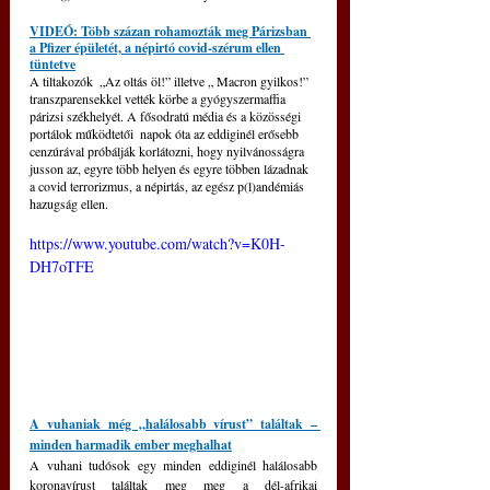
VIDEÓ: Több százan rohamozták meg Párizsban 
a Pfizer épületét, a népirtó covid-szérum ellen 
tüntetve
A tiltakozók  „Az oltás öl!” illetve „ Macron gyilkos!” 
transzparensekkel vették körbe a gyógyszermaffia 
párizsi székhelyét. A fősodratú média és a közösségi 
portálok működtetői  napok óta az eddiginél erősebb 
cenzúrával próbálják korlátozni, hogy nyilvánosságra 
jusson az, egyre több helyen és egyre többen lázadnak 
a covid terrorizmus, a népirtás, az egész p(l)andémiás 
hazugság ellen. 
https://www.youtube.com/watch?v=K0H-
DH7oTFE
A vuhaniak még „halálosabb vírust” találtak – 
minden harmadik ember meghalhat
A vuhani tudósok egy minden eddiginél halálosabb 
koronavírust találtak meg meg a dél-afrikai 