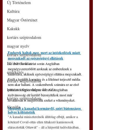
Új Történelem
Kultúra
Magyar Őstörténet
Kakukk
kortárs szépirodalom
magyar nyelv
Emberek haltak meg, mert az intézkedések miatt 
kortárs szépirodalom
megszakadt az egészségügyi ellátásuk
EU bürokrácia
Az első Covid-zárlat során Angliában 
megnégyszereződött azoknak az embereknek a 
emlékezés
halálozása, akiknek egészségügyi ellátása megszakadt. 
Erről a legtöbb kormány és a félelmet terjesztő média 
kortárs szépirodalom
nem akar hallani. A szakemberek számára ez az első 
kortárs szépirodalom filozófia
pillanattól fogva világos volt. Az Angliában 
nyilvánosság elé kerülő bizonyítékok most már 
kortárs szépirodalom
hivatalosan is megerősítik ezeket a véleményeket.
filozófia
Megijedt a kanadai kormányfő, ezért biztonságos 
helyre költöztették
"A kanadai miniszterelnök állítólag elbújt, amikor a 
kötelező Covid-oltás ellen tiltakozó kamionosok 
elárasztották Ottawát" – áll a hírportál tudósításában. 