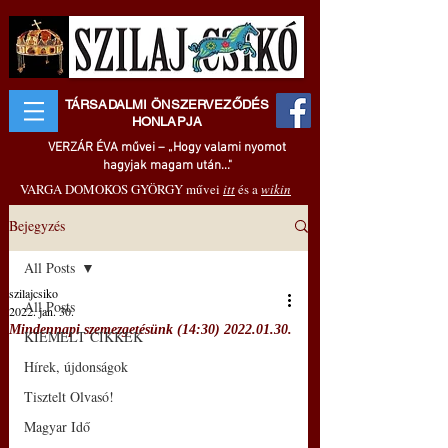
TÁRSADALMI ÖNSZERVEZŐDÉS
HONLAPJA
VERZÁR ÉVA művei – „Hogy valami nyomot
hagyjak magam után..."
VARGA DOMOKOS GYÖRGY művei
itt
és a
wikin
Bejegyzés
All Posts
szilajcsiko
All Posts
2022. jan. 30.
Mindennapi szemezgetésünk (14:30) 2022.01.30.
KIEMELT CIKKEK
Hírek, újdonságok
Tisztelt Olvasó!
Magyar Idő