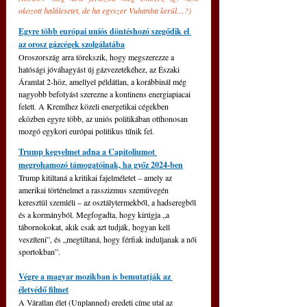
okozott halálesetet, de ha egyszer Vuhanba kerül…?)
Egyre több európai uniós döntéshozó szegődik el 
az orosz gázcégek szolgálatába
Oroszország arra törekszik, hogy megszerezze a 
hatósági jóváhagyást új gázvezetékéhez, az Északi 
Áramlat 2-höz, amellyel példátlan, a korábbinál még 
nagyobb befolyást szerezne a kontinens energiapiacai 
felett. A Kremlhez közeli energetikai cégekben 
eközben egyre több, az uniós politikában otthonosan 
mozgó egykori európai politikus tűnik fel. 
Trump kegyelmet adna a Capitoliumot 
megrohamozó támogatóinak, ha győz 2024-ben
Trump kitiltaná a kritikai fajelméletet – amely az 
amerikai történelmet a rasszizmus szemüvegén 
keresztül szemléli – az osztálytermekből, a hadseregből 
és a kormányból. Megfogadta, hogy kirúgja „a 
tábornokokat, akik csak azt tudják, hogyan kell 
veszíteni”, és „megtiltaná, hogy férfiak induljanak a női 
sportokban”.
Végre a magyar mozikban is bemutatják az 
életvédő filmet
A Váratlan élet (Unplanned) eredeti címe utal az 