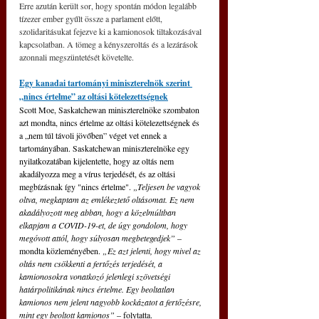
Erre azután került sor, hogy spontán módon legalább 
tízezer ember gyűlt össze a parlament előtt, 
szolidaritásukat fejezve ki a kamionosok tiltakozásával 
kapcsolatban. A tömeg a kényszeroltás és a lezárások 
azonnali megszüntetését követelte.
Egy kanadai tartományi miniszterelnök szerint 
„nincs értelme” az oltási kötelezettségnek
Scott Moe, Saskatchewan miniszterelnöke szombaton 
azt mondta, nincs értelme az oltási kötelezettségnek és 
a „nem túl távoli jövőben” véget vet ennek a 
tartományában. Saskatchewan miniszterelnöke egy 
nyilatkozatában kijelentette, hogy az oltás nem 
akadályozza meg a vírus terjedését, és az oltási 
megbízásnak így "nincs értelme". 
„Teljesen be vagyok 
oltva, megkaptam az emlékeztető oltásomat. Ez nem 
akadályozott meg abban, hogy a közelmúltban 
elkapjam a COVID-19-et, de úgy gondolom, hogy 
megóvott attól, hogy súlyosan megbetegedjek” 
– 
mondta közleményében. 
„Ez azt jelenti, hogy mivel az 
oltás nem csökkenti a fertőzés terjedését, a 
kamionosokra vonatkozó jelenlegi szövetségi 
határpolitikának nincs értelme. Egy beoltatlan 
kamionos nem jelent nagyobb kockázatot a fertőzésre, 
mint egy beoltott kamionos”
 – folytatta.