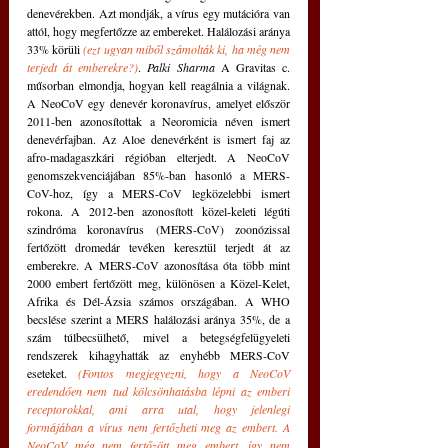
denevérekben. Azt mondják, a vírus egy mutációra van 
attól, hogy megfertőzze az embereket. Halálozási aránya 
33% körüli 
(ezt ugyan miből számolták ki, ha még nem 
terjedt át emberekre?)
. 
Palki Sharma 
A Gravitas c. 
műsorban elmondja, hogyan kell reagálnia a világnak. 
A NeoCoV egy denevér koronavírus, amelyet először 
2011-ben azonosítottak a Neoromicia néven ismert 
denevérfajban. Az Aloe denevérként is ismert faj az 
afro-madagaszkári régióban elterjedt. A NeoCoV 
genomszekvenciájában 85%-ban hasonló a MERS-
CoV-hoz, így a MERS-CoV legközelebbi ismert 
rokona. A 2012-ben azonosított közel-keleti légúti 
szindróma koronavírus (MERS-CoV) zoonózissal 
fertőzött dromedár tevéken keresztül terjedt át az 
emberekre. A MERS-CoV azonosítása óta több mint 
2000 embert fertőzött meg, különösen a Közel-Kelet, 
Afrika és Dél-Ázsia számos országában. A WHO 
becslése szerint a MERS halálozási aránya 35%, de a 
szám túlbecsülhető, mivel a betegségfelügyeleti 
rendszerek kihagyhatták az enyhébb MERS-CoV 
eseteket. 
(Fontos megjegyezni, hogy a NeoCoV 
eredendően nem tud kölcsönhatásba lépni az emberi 
receptorokkal, ami arra utal, hogy jelenlegi 
formájában a vírus nem fertőzheti meg az embert. A 
NeoCoV még nem fertőzött meg embert, így nem 