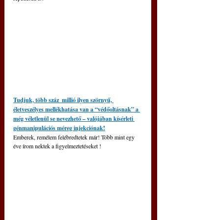
Tudjuk, több száz  millió ilyen szörnyű, 
életveszélyes mellékhatása van a “védőoltásnak” a 
még véletlenül se nevezhető – valójában kísérleti 
génmanipulációs méreg injekciónak!
Emberek, remélem felébredtetek már! Több mint egy 
éve írom nektek a figyelmeztetéseket !