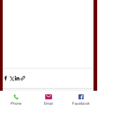
Phone
Email
Facebook
Friss bejegyzések
Az összes megtekintése