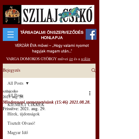
TÁRSADALMI ÖNSZERVEZŐDÉS
HONLAPJA
VERZÁR ÉVA művei – „Hogy valami nyomot
hagyjak magam után..."
VARGA DOMOKOS GYÖRGY művei
itt
és a
wikin
Bejegyzés
All Posts
szilajcsiko
All Posts
2021. aug. 28.
Mindennapi szemezgetésünk (15:46) 2021.08.28.
KIEMELT CIKKEK
Frissítve:
2021. aug. 29.
Hírek, újdonságok
Tisztelt Olvasó!
Magyar Idő