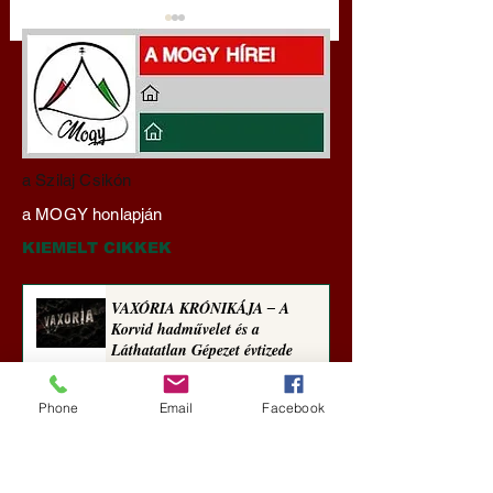
A háború kisiklott, a
Gyimóthy Gábor
a Szilaj Csikón
diplomáciának nem
nyelvművelő gúnyv
a MOGY honlapján
maradt tere (Alastair
sorozata (1772)
Crooke jegyzete)
KIEMELT CIKKEK
VAXÓRIA KRÓNIKÁJA ‒ A
Korvid hadművelet és a
Láthatatlan Gépezet évtizede
Új Történelem
Phone
Email
Facebook
2 nappal ezelőtt