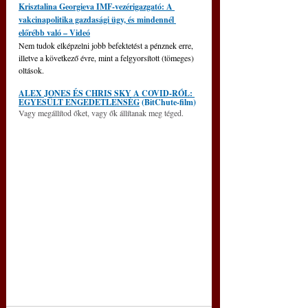
Krisztalina Georgieva IMF-vezérigazgató: A 
vakcinapolitika gazdasági ügy, és mindennél 
előrébb való – Videó
Nem tudok elképzelni jobb befektetést a pénznek erre, 
illetve a következő évre, mint a felgyorsított (tömeges) 
oltások. 
ALEX JONES ÉS CHRIS SKY A COVID-RÓL: 
EGYESÜLT ENGEDETLENSÉG
 (BitChute-film)
Vagy megállítod őket, vagy ők állítanak meg téged.