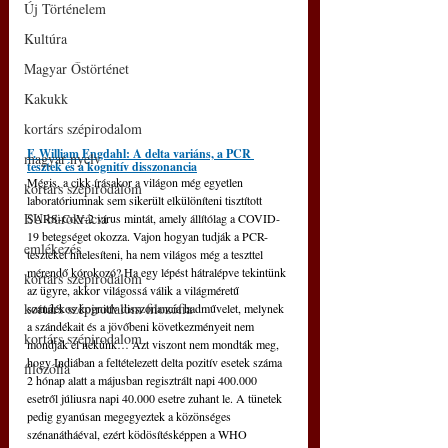
Új Történelem
Kultúra
Magyar Őstörténet
Kakukk
kortárs szépirodalom
F. William Engdahl: A delta variáns, a PCR 
magyar nyelv
tesztek és a kognitív disszonancia
Mégis, a cikk írásakor a világon még egyetlen 
kortárs szépirodalom
laboratóriumnak sem sikerült elkülöníteni tisztított 
EU bürokrácia
SARS-CoV-2 vírus mintát, amely állítólag a COVID-
19 betegséget okozza. Vajon hogyan tudják a PCR-
emlékezés
teszteket hitelesíteni, ha nem világos még a teszttel 
mérendő kórokozó? Ha egy lépést hátralépve tekintünk 
kortárs szépirodalom
az ügyre, akkor világossá válik a világméretű 
kortárs szépirodalom filozófia
szándékos kognitív disszonancia hadművelet, melynek 
a szándékait és a jövőbeni következményeit nem 
kortárs szépirodalom
mondják el nekünk… Azt viszont nem mondták meg, 
hogy Indiában a feltételezett delta pozitív esetek száma 
filozófia
2 hónap alatt a májusban regisztrált napi 400.000 
esetről júliusra napi 40.000 esetre zuhant le. A tünetek 
pedig gyanúsan megegyeztek a közönséges 
szénanátháéval, ezért ködösítésképpen a WHO 