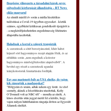
függősége világszerte a társadalmi károk egyre 
súlyosbodó körforgását állandósítja – RT News 
cikke magyarul
Az elmúlt másfél év során a média hisztérikus 
tudósításai a Covid-19 ügyében egyeseket - köztük 
számos, egyébként kritikusan gondolkodó újságírót is 
- a megkérdőjelezhetetlen engedelmesség félelmetes 
állapotába taszítottak.
Haladnak a korral a szigorú trappisták
A szerzetesek a sötét borostyánszínű, fehér habot 
képező sört hagyományos recept alapján főzik, és az 
előállítás során „nem engednek a kolostor 
hagyományos minőségbiztosítási alapelveiből”. A 
bevétel egy részét a szerzetesek ugandai 
leánykolostoruk fenntartására fordítják.
Egy agg marionett-báb az USA elnöke, de vajon 
kik rángatják a madzagokat?
"Hölgyeim és uraim, adtak nekem egy listát. Az első 
személy, akinek a felszólítására utasítottak, Kelly 
O’Donnell volt az NBC-től" – mondta az elnök. A 
kínos elszólás után joggal merül fel a kérdés, hogy 
vajon milyen háttérhatalom rángatja dróton az Egyesült 
Államok elnökét.