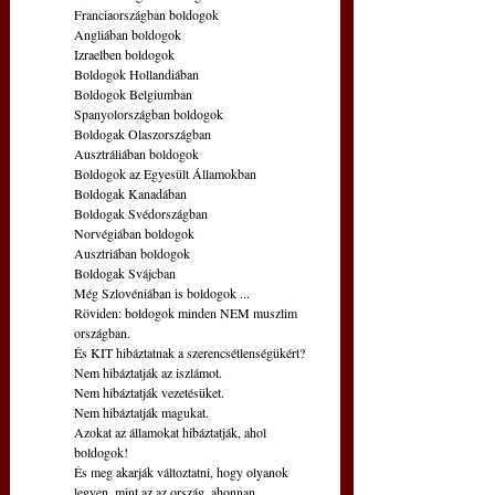
Franciaországban boldogok
Angliában boldogok
Izraelben boldogok
Boldogok Hollandiában
Boldogok Belgiumban
Spanyolországban boldogok
Boldogak Olaszországban
Ausztráliában boldogok
Boldogok az Egyesült Államokban
Boldogak Kanadában
Boldogak Svédországban
Norvégiában boldogok
Ausztriában boldogok
Boldogak Svájcban
Még Szlovéniában is boldogok ...
Röviden: boldogok minden NEM muszlim 
országban.
És KIT hibáztatnak a szerencsétlenségükért?
Nem hibáztatják az iszlámot.
Nem hibáztatják vezetésüket.
Nem hibáztatják magukat.
Azokat az államokat hibáztatják, ahol 
boldogok!
És meg akarják változtatni, hogy olyanok 
legyen, mint az az ország, ahonnan 