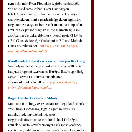
nem más, mint Peter Piot, aki a legfőbb tanácsadója 
volt a Covid-témakörben. Peter Piot nagyon 
befolyásos személy, fontos szerepeket tölt be olyan 
szervezetekben, mint a pandémiaügyekben leginkább 
meghatározó súlyú Robert Koch Institut, a Leopoldina 
nevű cég és persze maga az Európai Bizottság. Ami 
azonban még érdekesebb, hogy vezető ­pozíciót tölt be 
a Bill Gates és felesége által alapított Bill and Melinda 
Gates Foundationnél. 
(ismétlés; Fritz Tamás egész 
írása feltétlen elolvasandó!)
Rendkívüli hatalmat szerezne az Európai Bizottság
Vészhelyzeti hatalmat, gyakorlatilag hadigazdálkodási 
irányítási jogokat szerezne az Európai Bizottság válság 
esetén – értesült a Reuters, általuk látott 
dokumentumokra hivatkozva.
(ezért is kellenek az 
iménti globalista kapcsolatok...)
Bogár László: Gorbacsov Mihály
Ma már látjuk, hogy ez az „elismerés” leginkább annak 
szólt, hogy Gorbacsov, legyünk jóhiszeműek, és 
mondjuk azt, naivitásból, végzetes 
megpróbáltatásoknak tette ki honfitársai többségét, 
aminek pusztító következményei csak most kezdenek 
igazán megmutatkozni. S mivel a jelek szerint ez „nulla 