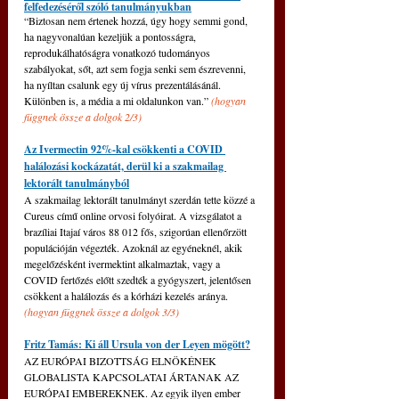
felfedezéséről szóló tanulmányukban
“Biztosan nem értenek hozzá, úgy hogy semmi gond, 
ha nagyvonalúan kezeljük a pontosságra, 
reprodukálhatóságra vonatkozó tudományos 
szabályokat, sőt, azt sem fogja senki sem észrevenni, 
ha nyíltan csalunk egy új vírus prezentálásánál. 
Különben is, a média a mi oldalunkon van.” 
(hogyan 
függnek össze a dolgok 2/3)
Az Ivermectin 92%-kal csökkenti a COVID 
halálozási kockázatát, derül ki a szakmailag 
lektorált tanulmányból
A szakmailag lektorált tanulmányt szerdán tette közzé a 
Cureus című online orvosi folyóirat. A vizsgálatot a 
brazíliai Itajaí város 88 012 fős, szigorúan ellenőrzött 
populációján végezték. Azoknál az egyéneknél, akik 
megelőzésként ivermektint alkalmaztak, vagy a 
COVID fertőzés előtt szedték a gyógyszert, jelentősen 
csökkent a halálozás és a kórházi kezelés aránya. 
(hogyan függnek össze a dolgok 3/3)
Fritz Tamás: Ki áll Ursula von der Leyen mögött?
AZ EURÓPAI BIZOTTSÁG ELNÖKÉNEK 
GLOBALISTA KAPCSOLATAI ÁRTANAK AZ 
EURÓPAI EMBEREKNEK. Az egyik ilyen ember 