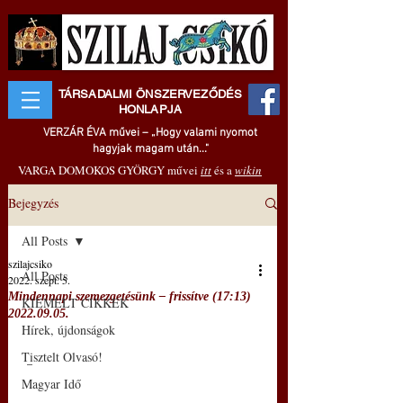
TÁRSADALMI ÖNSZERVEZŐDÉS
HONLAPJA
VERZÁR ÉVA művei – „Hogy valami nyomot
hagyjak magam után..."
VARGA DOMOKOS GYÖRGY művei
itt
és a
wikin
Bejegyzés
All Posts
szilajcsiko
All Posts
2022. szept. 5.
Mindennapi szemezgetésünk – frissítve (17:13)
KIEMELT CIKKEK
2022.09.05.
Hírek, újdonságok
Tisztelt Olvasó!
 –
Magyar Idő