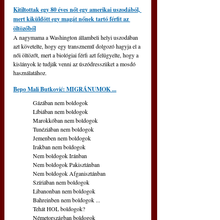
Kitiltottak egy 80 éves nőt egy amerikai uszodából, 
mert kiküldött egy magát nőnek tartó férfit az 
öltözőből
A nagymama a Washington állambeli helyi uszodában 
azt követelte, hogy egy transznemű dolgozó hagyja el a 
női öltözőt, mert a biológiai férfi azt felügyelte, hogy a 
kislányok le tudják venni az úszódresszüket a mosdó 
használatához.
Bepo Mali Butković: MIGRÁNUMOK ...
Gázában nem boldogok
Líbiában nem boldogok
Marokkóban nem boldogok
Tunéziában nem boldogok
Jemenben nem boldogok
Irakban nem boldogok
Nem boldogok Iránban
Nem boldogok Pakisztánban
Nem boldogok Afganisztánban
Szíriában nem boldogok
Libanonban nem boldogok
Bahreinben nem boldogok ...
Tehát HOL boldogok?
Németországban boldogok