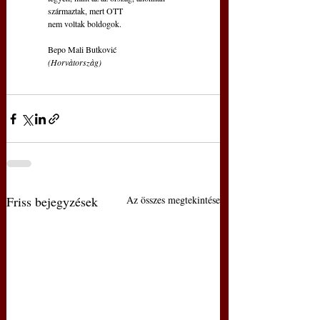
származtak, mert OTT
nem voltak boldogok.
Bepo Mali Butković
(Horvàtorszàg)
Friss bejegyzések
Az összes megtekintése