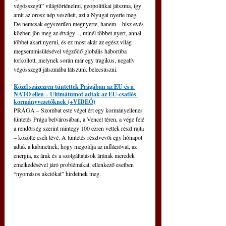
végösszegű” világtörténelmi, geopolitikai játszma, így 
amit az orosz nép veszített, azt a Nyugat nyerte meg. 
De nemcsak egyszerűen megnyerte, hanem – hisz evés 
közben jön meg az étvágy –, minél többet nyert, annál 
többet akart nyerni, és ez most akár az egész világ 
megsemmisülésével végződő globális háborúba 
torkollott, melynek során már egy tragikus, negatív 
végösszegű játszmába látszunk belecsúszni.
Közel százezren tüntettek Prágában az EU és a 
NATO ellen – Ultimátumot adtak az EU-csatlós 
kormányvezetőknek (+VIDEÓ)
PRÁGA – Szombat este véget ért egy kormányellenes 
tüntetés Prága belvárosában, a Vencel téren, a vége felé 
a rendőrség szerint mintegy 100 ezren vettek részt rajta 
– közölte cseh tévé. A tüntetés résztvevői egy hónapot 
adtak a kabinetnek, hogy megoldja az inflációval, az 
energia, az árak és a szolgáltatások árának meredek 
emelkedésével járó problémákat, ellenkező esetben 
“nyomásos akciókat” hirdetnek meg.