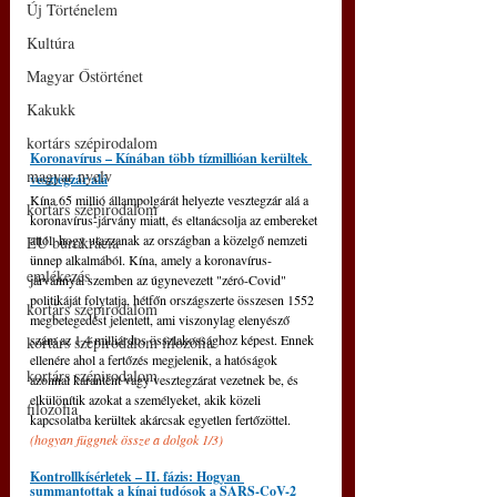
Új Történelem
Kultúra
Magyar Őstörténet
Kakukk
kortárs szépirodalom
Koronavírus – Kínában több tízmillióan kerültek 
magyar nyelv
vesztegzár alá
Kína 65 millió állampolgárát helyezte vesztegzár alá a 
kortárs szépirodalom
koronavírus-járvány miatt, és eltanácsolja az embereket 
attól, hogy utazzanak az országban a közelgő nemzeti 
EU bürokrácia
ünnep alkalmából. Kína, amely a koronavírus-
emlékezés
járvánnyal szemben az úgynevezett "zéró-Covid" 
politikáját folytatja, hétfőn országszerte összesen 1552 
kortárs szépirodalom
megbetegedést jelentett, ami viszonylag elenyésző 
szám az 1,4 milliárdos összlakossághoz képest. Ennek 
kortárs szépirodalom filozófia
ellenére ahol a fertőzés megjelenik, a hatóságok 
kortárs szépirodalom
azonnal karantént vagy vesztegzárat vezetnek be, és 
elkülönítik azokat a személyeket, akik közeli 
filozófia
kapcsolatba kerültek akárcsak egyetlen fertőzöttel. 
(hogyan függnek össze a dolgok 1/3)
Kontrollkísérletek – II. fázis: Hogyan 
summantottak a kínai tudósok a SARS-CoV-2 