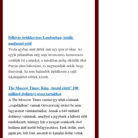
Felhívás ürülékevésre Londonban, totális 
gazdasági csőd
Tiszta agybaj, amit átélek már egy igen jó ideje. Az 
egyik pillanatban még napi ötvenszeres kézmosásra 
szólítják fel a népeket, a másikban pedig elküldik őket 
Putyin ellen háborúzni, és megmondják nekik, hogy 
finnyásak, ha nem hajlandók táplálkozni a saját 
fekáliájukból többek között.
The Moscow Times: Kína „túszul ejtett” 100 
milliárd dollárnyi orosz tartalékot
A The Moscow Times szerint így tehát a kínaiak 
„csapdájában” vannak Oroszország utolsó be nem 
fagyasztott valutatartalékai. Annak a 640 milliárd 
dollárnyi valutának, amellyel a jegybank a háború előtt 
rendelkezett, mintegy fele a nyugati szankciók első 
hulláma alatt került befagyasztásra. Ezek dollár, euró, 
japán jen, brit font, ausztrál és kanadai dollár voltak.