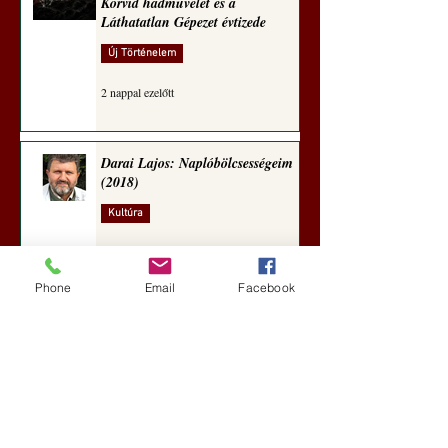
Korvid hadművelet és a
Láthatatlan Gépezet évtizede
Új Történelem
2 nappal ezelőtt
Darai Lajos: Naplóbölcsességeim
(2018)
Kultúra
5 nappal ezelőtt
Phone
Email
Facebook
A Rothschildok és a Pentagon
bizalmas feljegyzése: „Hét ország
kiiktatása… Irán végleges
legyőzése”
Új Történelem