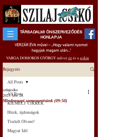
TÁRSADALMI ÖNSZERVEZŐDÉS
HONLAPJA
VERZÁR ÉVA művei – „Hogy valami nyomot
hagyjak magam után..."
VARGA DOMOKOS GYÖRGY művei
itt
és a
wikin
Bejegyzés
All Posts
szilajcsiko
All Posts
2021. febr. 28.
Mindennapi szemezgetésünk (09:50)
KIEMELT CIKKEK
Hírek, újdonságok
Tisztelt Olvasó!
Magyar Idő