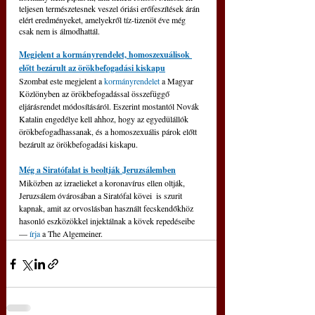
teljesen természetesnek veszel óriási erőfeszítések árán 
elért eredményeket, amelyekről tíz-tizenöt éve még 
csak nem is álmodhattál.
Megjelent a kormányrendelet, homoszexuálisok 
előtt bezárult az örökbefogadási kiskapu
Szombat este megjelent a 
kormányrendelet
 a Magyar 
Közlönyben az örökbefogadással összefüggő 
eljárásrendet módosításáról. Eszerint mostantól Novák 
Katalin engedélye kell ahhoz, hogy az egyedülállók 
örökbefogadhassanak, és a homoszexuális párok előtt 
bezárult az örökbefogadási kiskapu.
Még a Siratófalat is beoltják Jeruzsálemben
Miközben az izraelieket a koronavírus ellen oltják, 
Jeruzsálem óvárosában a Siratófal kövei  is szurit 
kapnak, amit az orvoslásban használt fecskendőkhöz 
hasonló eszközökkel injektálnak a kövek repedéseibe 
— 
írja
 a The Algemeiner.