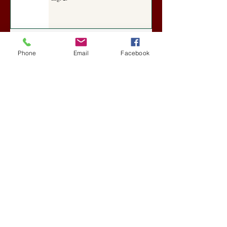
A Rothschildok és a Pentagon
Phone
Email
Facebook
bizalmas feljegyzése: „Hét ország
kiiktatása… Irán végleges
legyőzése”
Új Történelem
aug. 1.
Geostratégiai dosszié: a háború,
amely megváltoztatta a hatalom
földrajzát (Laala Bechetoula
elemzése)
Új Történelem
júl. 29.
Egy szörnyeteggel kevesebb (Tarik
Cyril Amar jegyzete)