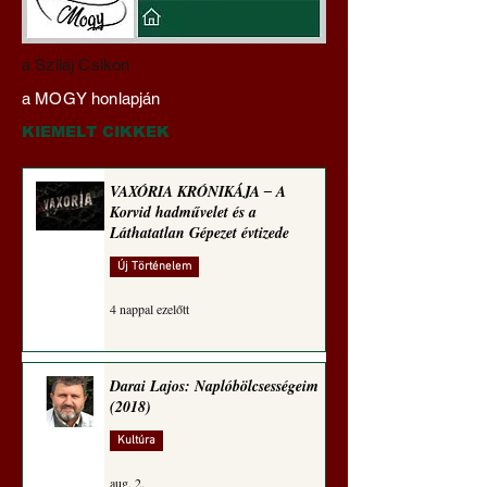
Miért veszélyes a
Gyimóthy Gábor
a Szilaj Csikón
klímaszakértőkre
nyelvművelő gúnyv
a MOGY honlapján
hallgatni? A szakértőktől
sorozata (1774)
ments meg, Uram,
KIEMELT CIKKEK
minket! (Szakács Árpád)
VAXÓRIA KRÓNIKÁJA ‒ A
Korvid hadművelet és a
Láthatatlan Gépezet évtizede
Új Történelem
4 nappal ezelőtt
Darai Lajos: Naplóbölcsességeim
(2018)
Kultúra
aug. 2.