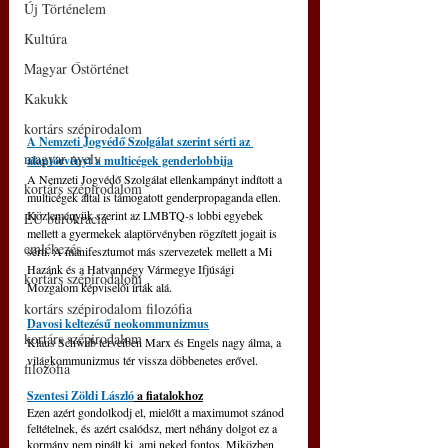
Új Történelem
Kultúra
Magyar Őstörténet
Kakukk
kortárs szépirodalom
A Nemzeti Jogvédő Szolgálat szerint sérti az 
magyar nyelv
alaptörvényt a multicégek genderlobbija
A Nemzeti Jogvédő Szolgálat ellenkampányt indított a 
kortárs szépirodalom
multicégek által is támogatott genderpropaganda ellen. 
Közleményük szerint az LMBTQ-s lobbi egyebek 
EU bürokrácia
mellett a gyermekek alaptörvényben rögzített jogait is 
emlékezés
sérti. A manifesztumot más szervezetek mellett a Mi 
Hazánk és a Hatvannégy Vármegye Ifjúsági 
kortárs szépirodalom
Mozgalom képviselői írták alá.
kortárs szépirodalom filozófia
Davosi keltezésű neokommunizmus
kortárs szépirodalom
Klaus Schwab terveiben Marx és Engels nagy álma, a 
világkommunizmus tér vissza döbbenetes erővel.
filozófia
Szentesi Zöldi László
 a fiatalokhoz
Ezen azért gondolkodj el, mielőtt a maximumot szánod 
feltételnek, és azért csalódsz, mert néhány dolgot ez a 
kormány nem pipált ki, ami neked fontos. Miközben 