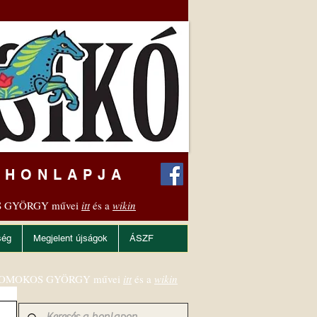
 HONLAPJA
 GYÖRGY művei
itt
és a
wikin
ség
Megjelent újságok
ÁSZF
OMOKOS GYÖRGY művei
itt
és a
wikin