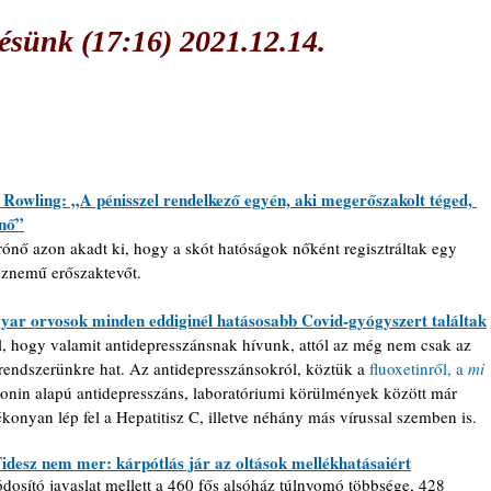
sünk (17:16) 2021.12.14.
 Rowling: „A pénisszel rendelkező egyén, aki megerőszakolt téged, 
 nő”
rónő azon akadt ki, hogy a skót hatóságok nőként regisztráltak egy 
sznemű erőszaktevőt.
ar orvosok minden eddiginél hatásosabb Covid-gyógyszert találtak
l, hogy valamit antidepresszánsnak hívunk, attól az még nem csak az 
rendszerünkre hat. Az antidepresszánsokról, köztük a 
fluoxetinről, a 
mi 
tonin alapú antidepresszáns, laboratóriumi körülmények között már 
ékonyan lép fel a Hepatitisz C, illetve néhány más vírussal szemben is.
idesz nem mer: kárpótlás jár az oltások mellékhatásaiért
dosító javaslat mellett a 460 fős alsóház túlnyomó többsége, 428 