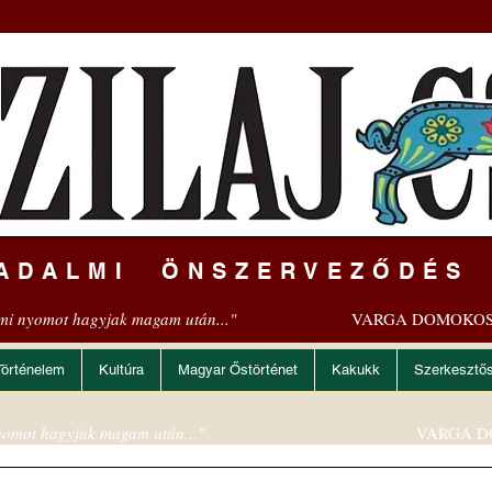
ADALMI ÖNSZERVEZŐDÉS
mi nyomot hagyjak magam után..."
VARGA DOMOKOS
Történelem
Kultúra
Magyar Őstörténet
Kakukk
Szerkesztő
omot hagyjak magam után..."
VARGA D