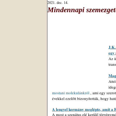
2021. dec. 14.
Mindennapi szemezgeté
J.K.
egy
Az í
tran
Magy
Attó
ideg
mostani molekulánkról
 , ami egy szero
évekkel ezelőtt bizonyították, hogy hat
A lengyel kormány meglépte, amit a F
A most a szenátus elé kerülő törvénymó