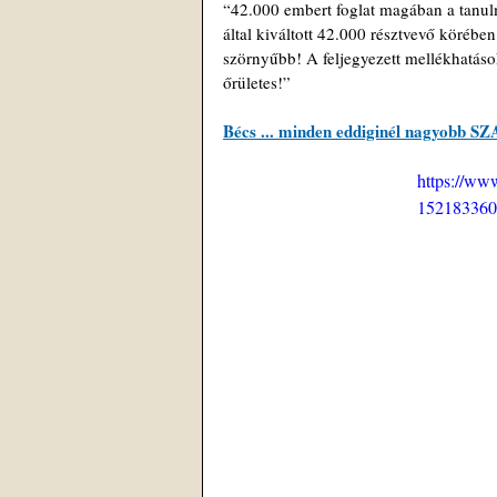
“42.000 embert foglat magában a tanulm
által kiváltott 42.000 résztvevő körébe
szörnyűbb! A feljegyezett mellékhatáso
őrületes!”
Bécs ... minden eddiginél nagyobb S
https://ww
152183360