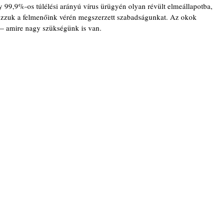
y 99,9%-os túlélési arányú vírus ürügyén olyan révült elmeállapotba, 
dozzuk a felmenőink vérén megszerzett szabadságunkat. Az okok 
— amire nagy szükségünk is van.