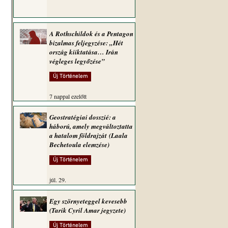
A Rothschildok és a Pentagon
bizalmas feljegyzése: „Hét
ország kiiktatása… Irán
végleges legyőzése”
Új Történelem
7 nappal ezelőtt
Geostratégiai dosszié: a
háború, amely megváltoztatta
a hatalom földrajzát (Laala
Bechetoula elemzése)
Új Történelem
júl. 29.
Egy szörnyeteggel kevesebb
(Tarik Cyril Amar jegyzete)
Új Történelem