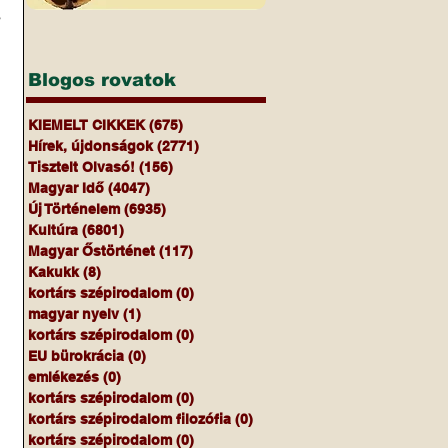
 
Blogos rovatok
KIEMELT CIKKEK
(675)
675 bejegyzés
Hírek, újdonságok
(2771)
2771 bejegyzés
Tisztelt Olvasó!
(156)
156 bejegyzés
Magyar Idő
(4047)
4047 bejegyzés
Új Történelem
(6935)
6935 bejegyzés
Kultúra
(6801)
6801 bejegyzés
Magyar Őstörténet
(117)
117 bejegyzés
Kakukk
(8)
8 bejegyzés
kortárs szépirodalom
(0)
0 bejegyzés
magyar nyelv
(1)
1 bejegyzés
kortárs szépirodalom
(0)
0 bejegyzés
EU bürokrácia
(0)
0 bejegyzés
emlékezés
(0)
0 bejegyzés
kortárs szépirodalom
(0)
0 bejegyzés
kortárs szépirodalom filozófia
(0)
0 bejegyzés
kortárs szépirodalom
(0)
0 bejegyzés