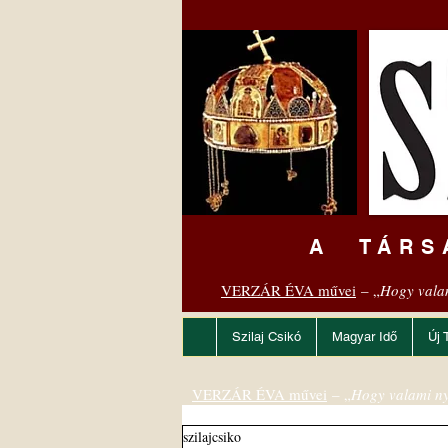
A TÁRS
VERZÁR ÉVA művei
– „
Hogy vala
Szilaj Csikó
Magyar Idő
Új 
VERZÁR ÉVA művei
– „
Hogy valami ny
szilajcsiko