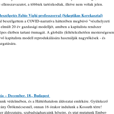
 ellenszavazatot, a többiek tartózkodtak, illetve nem voltak jelen.
Beszélgetés Fabio Vighi professzorral
 (Szkeptikus Kerekasztal)
al beszélgettem a COVID-narratíva hátterében megbúvó "vészhelyzeti 
 elmúlt 20 év gazdasági modelljét, amiben a kapitalista rendszer 
épes életben tartani önmagát. A globális (feltételezhetően mesterségesen
vő kapitalista modell reprodukálására használják nagytőkések - és 
azgatására.
 – December. 18., Budapest 
unk védelmében, és a Háttérhatalom áldozatai emlékére.
Gyülekező 
hyány Örökmécsesnél, onnan 16 órakor indulunk a Kossuth térre! 
r áldozataira, szabadságharcaink hőseire, és utat mutatunk Ember- 