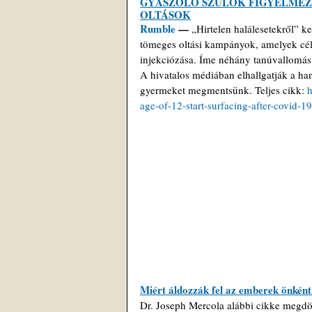
GYÁSZOLÓ SZÜLŐK FIGYELMEZ
OLTÁSOK
Rumble
 — 
„Hirtelen halálesetekről” k
tömeges oltási kampányok, amelyek cél
injekciózása. Íme néhány tanúvallomás 
A hivatalos médiában elhallgatják a han
gyermeket megmentsünk. Teljes cikk: 
h
age-of-12-start-surfacing-after-covid-1
Miért áldozzák fel az emberek önkén
Dr. Joseph Mercola alábbi cikke megdö