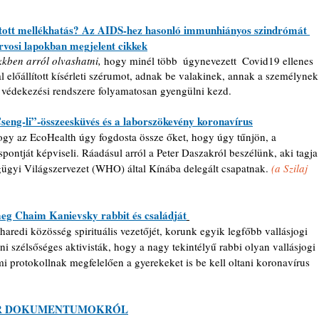
tott mellékhatás? Az AIDS-hez hasonló immunhiányos szindrómát 
orvosi lapokban megjelent cikkek
kkben arról olvashatni,
 hogy minél több  úgynevezett  Covid19 ellenes 
előállított kísérleti szérumot, adnak be valakinek, annak a személynek
 védekezési rendszere folyamatosan gyengülni kezd. 
eng-li”-összeesküvés és a laborszökevény koronavírus
, hogy az EcoHealth úgy fogdosta össze őket, hogy úgy tűnjön, a 
pontját képviseli. Ráadásul arról a Peter Daszakról beszélünk, aki tagja
égügyi Világszervezet (WHO) által Kínába delegált csapatnak.
 (a Szilaj 
 meg Chaim Kanievsky rabbit és családját
redi közösség spirituális vezetőjét, korunk egyik legfőbb vallásjogi 
ni szélsőséges aktivisták, hogy a nagy tekintélyű rabbi olyan vallásjogi 
ami protokollnak megfelelően a gyerekeket is be kell oltani koronavírus 
ZER DOKUMENTUMOKRÓL