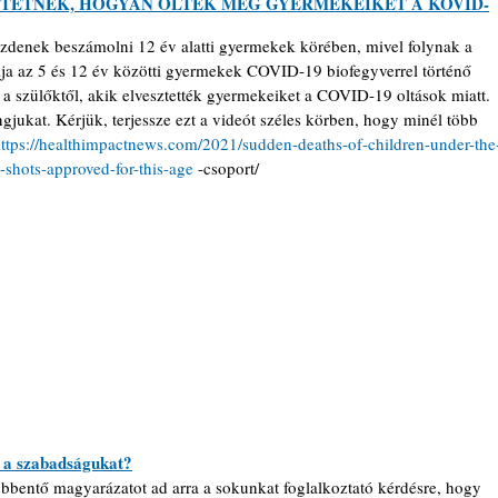
TETNEK, HOGYAN ÖLTÉK MEG GYERMEKEIKET A KOVID-
ezdenek beszámolni 12 év alatti gyermekek körében, mivel folynak a 
ja az 5 és 12 év közötti gyermekek COVID-19 biofegyverrel történő 
a szülőktől, akik elvesztették gyermekeiket a COVID-19 oltások miatt. 
gjukat. Kérjük, terjessze ezt a videót széles körben, hogy minél több 
ttps://healthimpactnews.com/2021/sudden-deaths-of-children-under-the
9-shots-approved-for-this-age
 -csoport/
t a szabadságukat?
bbentő magyarázatot ad arra a sokunkat foglalkoztató kérdésre, hogy 