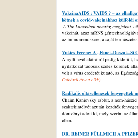
VakcinaAIDS : VAIDS ? – az elhallga
kötnek a covid-vakcinákhoz külföldi 
 A The Lancetben nemrég megjelent  ci
vakcinát, azaz mRNS géntechnológiával 
az immunrendszere, a saját természetes
Vukics Ferenc: A „Fauci–Daszak–Si Cs
A nyílt levél aláíróiról pedig kiderült
nyilatkozat tudósok széles körének állás
volt a vírus eredetét kutató, az Egészs
Csikóról átvett cikk)
Radikális oltásellenesek fenyegették
Chaim Kanievsky rabbit, a nem-hászid ha
szaktekintélyét azután kezdték fenyeget
döntvényt adott ki, mely szerint az áll
ellen.
DR. REINER FÜLLMICH A PFI