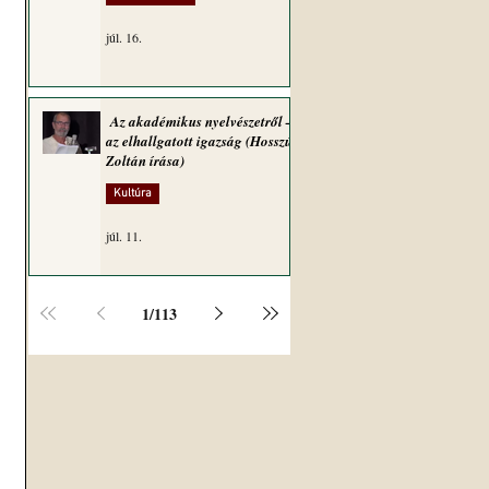
júl. 16.
 
Az akadémikus nyelvészetről –
az elhallgatott igazság (Hosszú
Zoltán írása)
Kultúra
 
júl. 11.
1
/
113