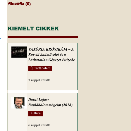
filozófia
(0)
0 bejegyzés
KIEMELT CIKKEK
-
VAXÓRIA KRÓNIKÁJA ‒ A
Korvid hadművelet és a
Láthatatlan Gépezet évtizede
Új Történelem
3 nappal ezelőtt
Darai Lajos:
Naplóbölcsességeim (2018)
Kultúra
6 nappal ezelőtt