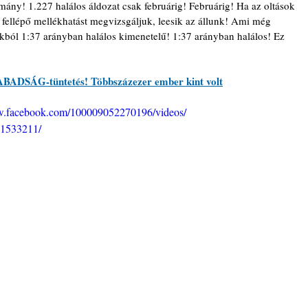
ány! 1.227 halálos áldozat csak februárig! Februárig! Ha az oltások 
n fellépő mellékhatást megvizsgáljuk, leesik az állunk! Ami még 
kból 1:37 arányban halálos kimenetelű! 1:37 arányban halálos! Ez 
ZABADSÁG-tüntetés! Többszázezer ember kint volt
w.facebook.com/100009052270196/videos/
1533211/