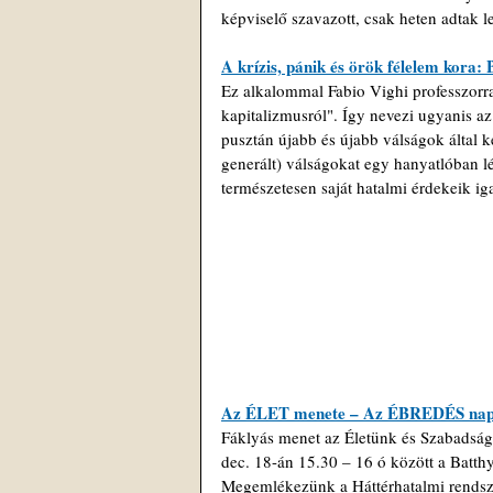
képviselő szavazott, csak heten adtak le
A krízis, pánik és örök félelem kora: 
Ez alkalommal Fabio Vighi professzorr
kapitalizmusról". Így nevezi ugyanis az
pusztán újabb és újabb válságok által k
generált) válságokat egy hanyatlóban lé
természetesen saját hatalmi érdekeik ig
Az ÉLET menete – Az ÉBREDÉS napja
Fáklyás menet az Életünk és Szabadság
dec. 18-án 15.30 – 16 ó között a Batt
Megemlékezünk a Háttérhatalmi rendsze