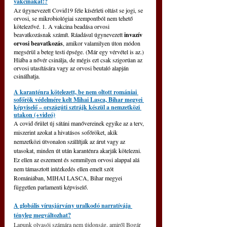
vakcinákat!?
Az úgynevezett Covid19 féle kísérleti oltást se jogi, se 
orvosi, se mikrobiológiai szempontból nem tehető 
kötelezővé. 1. A vakcina beadása orvosi 
beavatkozásnak számít. Ráadásul úgynevezett 
invazív 
orvosi beavatkozás
, amikor valamilyen úton módon 
megsérül a beteg testi épsége. (Már egy vérvétel is az.) 
Hiába a nővér csinálja, de mégis ezt csak szigorúan az 
orvosi utasítására vagy az orvosi beutaló alapján 
csinálhatja.
A karanténra kötelezett, be nem oltott romániai 
sofőrök védelmére kelt Mihai Lasca, Bihar megyei 
képviselő – országúti sztrájk készül a nemzetközi 
utakon (+videó)
A covid őrület új sátáni manővereinek egyike az a terv, 
miszerint azokat a hivatásos sofőröket, akik 
nemzetközi útvonalon szállítják az árut vagy az 
utasokat, minden út után karanténra akarják kötelezni. 
Ez ellen az eszement és semmilyen orvosi alappal alá 
nem támasztott intézkedés ellen emelt szót 
Romániában, MIHAI LASCA, Bihar megyei 
független parlamenti képviselő. 
A globális vírusjárvány uralkodó narratívája 
tényleg megváltozhat?
Lapunk olvasói számára nem újdonság, amiről Bogár 