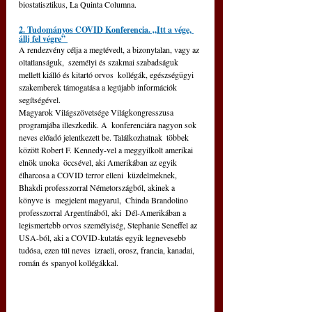
biostatisztikus, La Quinta Columna.
2. Tudományos COVID Konferencia. „Itt a vége, 
állj fel végre”
A rendezvény célja a megtévedt, a bizonytalan, vagy az 
oltatlanságuk,  személyi és szakmai szabadságuk 
mellett kiálló és kitartó orvos  kollégák, egészségügyi 
szakemberek támogatása a legújabb információk  
segítségével.
Magyarok Világszövetsége Világkongresszusa 
programjába illeszkedik. A  konferenciára nagyon sok 
neves előadó jelentkezett be. Találkozhatnak  többek 
között Robert F. Kennedy-vel a meggyilkolt amerikai 
elnök unoka  öccsével, aki Amerikában az egyik 
élharcosa a COVID terror elleni  küzdelmeknek, 
Bhakdi professzorral Németországból, akinek a 
könyve is  megjelent magyarul,  Chinda Brandolino 
professzorral Argentínából, aki  Dél-Amerikában a 
legismertebb orvos személyiség, Stephanie Seneffel az  
USA-ból, aki a COVID-kutatás egyik legnevesebb 
tudósa, ezen túl neves  izraeli, orosz, francia, kanadai, 
román és spanyol kollégákkal.