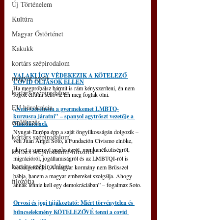
Új Történelem
Kultúra
Magyar Őstörténet
Kakukk
kortárs szépirodalom
VALAKI ÍGY VÉDEKEZIK A KÖTELEZŐ 
magyar nyelv
COVID OLTÁSOK ELLEN
Ha megpróbálsz bármit is rám kényszeríteni, én nem 
kortárs szépirodalom
fogok elfutni sehova. Én meg foglak ölni.  
EU bürokrácia
„Nem szeretném a gyermekemet LMBTQ-
kurzusra járatni" – spanyol agytröszt vezetője a 
emlékezés
Mandinernek
Nyugat-Európa épp a saját öngyilkosságán dolgozik – 
kortárs szépirodalom
véli Juan Ángel Soto, a Fundación Civismo elnöke, 
akivel a spanyol gazdaságról, munkanélküliségről, 
kortárs szépirodalom filozófia
migrációról, jogállamiságról és az LMBTQI-ról is 
kortárs szépirodalom
beszélgettünk. „A magyar kormány nem Brüsszel 
bábja, hanem a magyar embereket szolgálja. Ahogy 
filozófia
annak lennie kell egy demokráciában” – fogalmaz Soto.
Orvosi és jogi tájákoztató: Miért törvénytelen és 
bűncselekmény KÖTELEZŐVÉ tenni a covid 