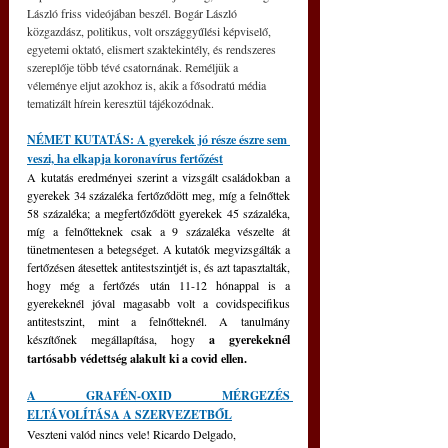
László friss videójában beszél. Bogár László 
közgazdász, politikus, volt országgyűlési képviselő, 
egyetemi oktató, elismert szaktekintély, és rendszeres 
szereplője több tévé csatornának. Reméljük a 
véleménye eljut azokhoz is, akik a fősodratú média 
tematizált hírein keresztül tájékozódnak.
NÉMET KUTATÁS: A gyerekek jó része észre sem 
veszi, ha elkapja koronavírus fertőzést
A kutatás eredményei szerint a vizsgált családokban a 
gyerekek 34 százaléka fertőződött meg, míg a felnőttek 
58 százaléka; a megfertőződött gyerekek 45 százaléka, 
míg a felnőtteknek csak a 9 százaléka vészelte át 
tünetmentesen a betegséget. A kutatók megvizsgálták a 
fertőzésen átesettek antitestszintjét is, és azt tapasztalták, 
hogy még a fertőzés után 11-12 hónappal is a 
gyerekeknél jóval magasabb volt a covidspecifikus 
antitestszint, mint a felnőtteknél. A tanulmány 
készítőnek megállapítása, hogy 
a gyerekeknél 
tartósabb védettség alakult ki a covid ellen.
A GRAFÉN-OXID MÉRGEZÉS 
ELTÁVOLÍTÁSA A SZERVEZETBŐL
Veszteni valód nincs vele! Ricardo Delgado, 