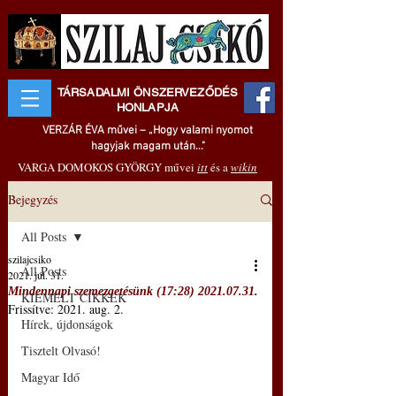
TÁRSADALMI ÖNSZERVEZŐDÉS
HONLAPJA
VERZÁR ÉVA művei – „Hogy valami nyomot
hagyjak magam után..."
VARGA DOMOKOS GYÖRGY művei
itt
és a
wikin
Bejegyzés
All Posts
szilajcsiko
All Posts
2021. júl. 31.
Mindennapi szemezgetésünk (17:28) 2021.07.31.
KIEMELT CIKKEK
Frissítve:
2021. aug. 2.
Hírek, újdonságok
Tisztelt Olvasó!
Magyar Idő