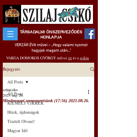
TÁRSADALMI ÖNSZERVEZŐDÉS
HONLAPJA
VERZÁR ÉVA művei – „Hogy valami nyomot
hagyjak magam után..."
VARGA DOMOKOS GYÖRGY művei
itt
és a
wikin
Bejegyzés
All Posts
szilajcsiko
All Posts
2021. aug. 26.
Mindennapi szemezgetésünk (17:56) 2021.08.26.
KIEMELT CIKKEK
Hírek, újdonságok
Tisztelt Olvasó!
Magyar Idő