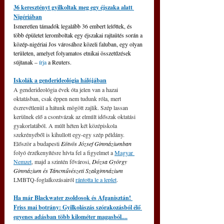
36 keresztényt gyilkoltak meg egy éjszaka alatt 
Nigériában
Ismeretlen támadók legalább 36 embert lelőttek, és 
több épületet leromboltak egy éjszakai rajtaütés során a 
közép-nigériai Jos városához közeli faluban, egy olyan 
területen, amelyet folyamatos etnikai összetűzések 
sújtanak – 
írja
 a Reuters.
Iskolák a genderideológia hálójában
A genderideológia évek óta jelen van a hazai 
oktatásban, csak éppen nem tudunk róla, mert 
észrevétlenül a hátunk mögött zajlik. Szép lassan 
kerülnek elő a csontvázak az elmúlt időszak oktatási 
gyakorlatából. A múlt héten két középiskola 
szekrényéből is kihullott egy-egy szép példány. 
Először a budapesti 
Eötvös József Gimnáziumban 
folyó érzékenyítésre hívta fel a figyelmet a 
Magyar 
Nemzet
, majd a szintén fővárosi, 
Dózsa György 
Gimnázium és Táncművészeti Szakgimnázium
LMBTQ-foglalkozásairól 
rántotta le a leplet
.
Ha már Blackwater zsoldosok és Afganisztán! 
Friss mai botrány: Gyilkolászás szórakozásból élő 
egyenes adásban több kilométer magasból....