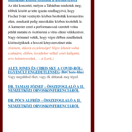
Az idei koncertet, melyen a Tabánban rendeztek meg, 
többek között az tette igazán rendhagyóvá, hogy
Fischer Ivánt vezénylés közben beoltották koronavírus 
ellen, zenekarát pedig muzsikálás közben tesztelték le.
A karmester ezzel a performansszal szeretett volna 
példát mutatni és ösztönözni a vírus elleni védekezésre.
Nagy örömmel vették, hogy végre élőben zenélhetnek 
közönségüknek a hosszú kényszerszünet után.
(Istenem, ekkora esztelenséget! Végre lehetett volna 
szabadon, élőben, kovidteher nélkül zenét hallgatni, 
erre beletenyereltek... – a Szerk.) 
ALEX JONES ÉS CHRIS SKY A COVID-RÓL: 
EGYESÜLT ENGEDETLENSÉG
 (BitChute-film)
Vagy megállítod őket, vagy ők állítanak meg téged.
DR. TAMASI JÓZSEF – ÖSSZEFOGLALÓ A II. 
NEMZETKÖZI ORVOSKONFERENCIÁRÓL
DR. PÓCS ALFRÉD – ÖSSZEFOGLALÓ A II. 
NEMZETKÖZI ORVOSKONFERENCIÁRÓL