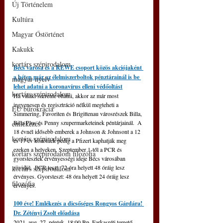
Új Történelem
Kultúra
Magyar Őstörténet
Kakukk
kortárs szépirodalom
Bécs városa és a REWE csoport közös akciójaként 
a héten már az élelmiszerboltok pénztárainál is be 
magyar nyelv
lehet adatni a koronavírus elleni védőoltást
kortárs szépirodalom
Ha valaki szeretne oltatni, akkor az már most 
ingyenesen és regisztráció nélkül megteheti a 
EU bürokrácia
Simmering, Favoriten és Brigittenau városrészek Billa, 
Billa Plus és Penny szupermarketeinek péntárjainál.  A 
emlékezés
18 évnél idősebb emberek a Johnson & Johnsont a 12 
kortárs szépirodalom
és 17 év közöttiek pedig a Pfizert kaphatják meg 
ezeken a helyeken. Szeptember 1-től a PCR és 
kortárs szépirodalom filozófia
gyorstesztek érvényességi ideje Bécs városában 
rövidül.  PCR teszt: 72 óra helyett 48 óráig lesz 
kortárs szépirodalom
érvényes. Gyorsteszt: 48 óra helyett 24 óráig lesz 
filozófia
érvényes.
100 éve! Emlékezés a dicsőséges Rongyos Gárdára!
Dr. Zétényi Zsolt előadása
2021. aug. 27. péntek, 18:00 Bp. Farkasréti temető, 