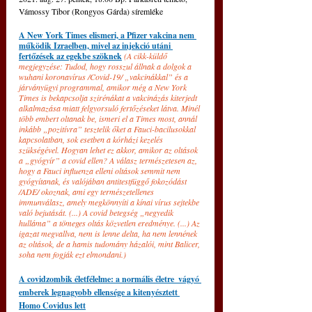
Vámossy Tibor (Rongyos Gárda) síremléke 
A New York Times elismeri, a Pfizer vakcina nem 
működik Izraelben, mivel az injekció utáni 
fertőzések az egekbe szöknek
(A cikk-küldő 
megjegyzése: Tudod, hogy rosszul állnak a dolgok a 
wuhani koronavírus /Covid-19/ „vakcinákkal” és a 
járványügyi programmal, amikor még a New York 
Times is 
bekapcsolja szirénákat
 a vakcinázás kiterjedt 
alkalmazása miatt felgyorsuló fertőzéseket látva. Minél 
több embert oltanak be, ismeri el a Times most, annál 
inkább „pozitívra” tesztelik őket a Fauci-bacilusokkal 
kapcsolatban, sok esetben a kórházi kezelés 
szükségével. Hogyan lehet ez akkor, amikor az oltások 
a „gyógyír” a covid ellen? A válasz természetesen az, 
hogy a Fauci influenza elleni oltások semmit nem 
gyógyítanak, és valójában antitestfüggő fokozódást 
/ADE/ okoznak, ami egy természetellenes 
immunválasz, amely megkönnyíti a kínai vírus sejtekbe 
való bejutását. (...) A covid betegség „negyedik 
hulláma” a tömeges oltás közvetlen eredménye. (...) Az 
igazat megvallva, nem is lenne delta, ha nem lennének 
az oltások, de a hamis tudomány házalói, mint Balicer, 
soha nem fogják ezt elmondani.)
A covidzombik életfélelme: a normális életre  vágyó 
emberek legnagyobb ellensége a kitenyésztett 
Homo Covidus lett