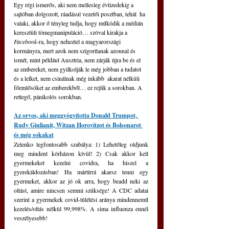
Egy régi ismerős, aki nem mellesleg évtizedekig a 
sajtóban dolgozott, ráadásul vezetői posztban, tehát  ha 
valaki, akkor ő tényleg tudja, hogy működik a médián 
keresztüli tömegmanipuláció… szóval kirakja a 
Facebook
-ra, hogy neheztel a magyarországi 
kormányra, mert azok nem szigorítanak azonnal és 
ismét, mint például Ausztria, nem zárják újra be és el 
az embereket, nem gyilkolják le még jobban a tudatot 
és a lelket, nem csinálnak még inkább  akarat nélküli 
főemlősöket az emberekből… ez rejlik a sorokban. A 
rettegő, pánikolós sorokban.
Az orvos, aki meggyógyította Donald Trumpot, 
Rudy Giulianit, Witzan Horovitzot és Bolsonarot 
és még sokakat
Zelenko legfontosabb szabálya: 1) Lehetőleg oldjunk 
meg mindent kórházon kívül! 2) Csak akkor kell 
gyermekeket kezelni covidra, ha hiszel a 
gyerekáldozásban! Ha mártírrá akarsz tenni egy 
gyermeket, akkor az jó ok arra, hogy beadd neki az 
oltást, amire nincsen semmi szüksége! A CDC adatai 
szerint a gyermekek covid-túlélési aránya mindennemű 
kezelés/oltás nélkül 99,998%. A sima influenza ennél 
veszélyesebb!