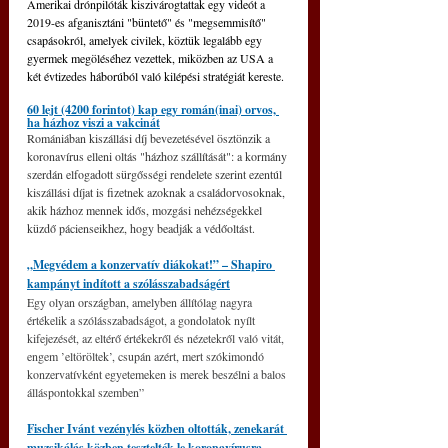
Amerikai drónpilóták kiszivárogtattak egy videót a 
2019-es afganisztáni "büntető" és "megsemmisítő" 
csapásokról, amelyek civilek, köztük legalább egy 
gyermek megöléséhez vezettek, miközben az USA a 
két évtizedes háborúból való kilépési stratégiát kereste.
60 lejt (4200 forintot) kap egy román(inai) orvos, 
ha házhoz viszi a vakcinát
Romániában kiszállási díj bevezetésével ösztönzik a 
koronavírus elleni oltás "házhoz szállítását": a kormány 
szerdán elfogadott sürgősségi rendelete szerint ezentúl 
kiszállási díjat is fizetnek azoknak a családorvosoknak, 
akik házhoz mennek idős, mozgási nehézségekkel 
küzdő pácienseikhez, hogy beadják a védőoltást.
„Megvédem a konzervatív diákokat!” – Shapiro 
kampányt indított a szólásszabadságért
Egy olyan országban, amelyben állítólag nagyra 
értékelik a szólásszabadságot, a gondolatok nyílt 
kifejezését, az eltérő értékekről és nézetekről való vitát, 
engem ’eltöröltek’, csupán azért, mert szókimondó 
konzervatívként egyetemeken is merek beszélni a balos 
álláspontokkal szemben”
Fischer Ivánt vezénylés közben oltották, zenekarát 
muzsikálás közben tesztelték le koronavírusra