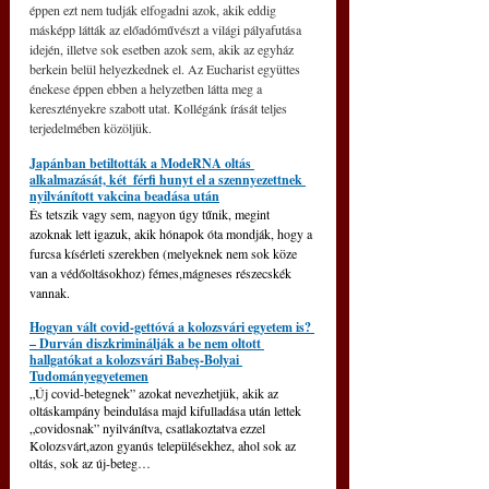
éppen ezt nem tudják elfogadni azok, akik eddig 
másképp látták az előadóművészt a világi pályafutása 
idején, illetve sok esetben azok sem, akik az egyház 
berkein belül helyezkednek el. Az Eucharist együttes 
énekese éppen ebben a helyzetben látta meg a 
keresztényekre szabott utat. Kollégánk írását teljes 
terjedelmében közöljük.
Japánban betiltották a ModeRNA oltás 
alkalmazását, két  férfi hunyt el a szennyezettnek 
nyilvánított vakcina beadása után
És tetszik vagy sem, nagyon úgy tűnik, megint 
azoknak lett igazuk, akik hónapok óta mondják, hogy a 
furcsa kísérleti szerekben (melyeknek nem sok köze 
van a védőoltásokhoz) fémes,mágneses részecskék 
vannak.
Hogyan vált covid-gettóvá a kolozsvári egyetem is? 
– Durván diszkriminálják a be nem oltott 
hallgatókat a kolozsvári Babeș-Bolyai 
Tudományegyetemen
„Új covid-betegnek” azokat nevezhetjük, akik az 
oltáskampány beindulása majd kifulladása után lettek 
„covidosnak” nyilvánítva, csatlakoztatva ezzel 
Kolozsvárt,azon gyanús településekhez, ahol sok az 
oltás, sok az új-beteg…