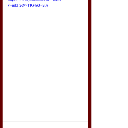
v=mkF2e9vTIG4&t=20s