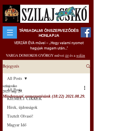
TÁRSADALMI ÖNSZERVEZŐDÉS
HONLAPJA
VERZÁR ÉVA művei – „Hogy valami nyomot
hagyjak magam után..."
VARGA DOMOKOS GYÖRGY művei
itt
és a
wikin
Bejegyzés
All Posts
szilajcsiko
All Posts
2021. aug. 29.
Mindennapi szemezgetésünk (18:22) 2021.08.29.
KIEMELT CIKKEK
Hírek, újdonságok
Tisztelt Olvasó!
Magyar Idő