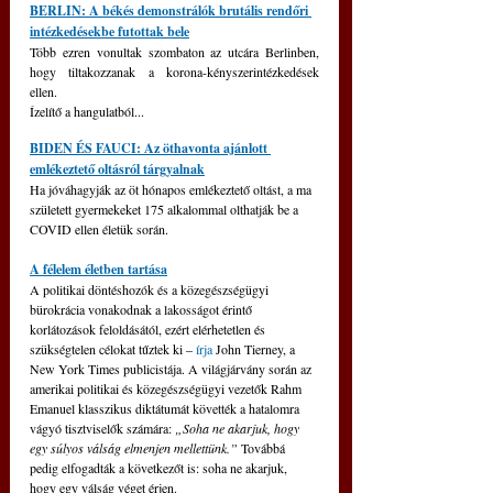
BERLIN: A békés demonstrálók brutális rendőri 
intézkedésekbe futottak bele
Több ezren vonultak szombaton az utcára Berlinben, 
hogy tiltakozzanak a korona-kényszerintézkedések 
ellen. 
Ízelítő a hangulatból...
BIDEN ÉS FAUCI: Az öthavonta ajánlott 
emlékeztető oltásról tárgyalnak
Ha jóváhagyják az öt hónapos emlékeztető oltást, a ma 
született gyermekeket 175 alkalommal olthatják be a 
COVID ellen életük során.
A félelem életben tartása
A politikai döntéshozók és a közegészségügyi 
bürokrácia vonakodnak a lakosságot érintő 
korlátozások feloldásától, ezért elérhetetlen és 
szükségtelen célokat tűztek ki – 
írja
 John Tierney, a 
New York Times publicistája. A világjárvány során az 
amerikai politikai és közegészségügyi vezetők Rahm 
Emanuel klasszikus diktátumát követték a hatalomra 
vágyó tisztviselők számára: 
„Soha ne akarjuk, hogy 
egy súlyos válság elmenjen mellettünk.” 
Továbbá 
pedig elfogadták a következőt is: soha ne akarjuk, 
hogy egy válság véget érjen.