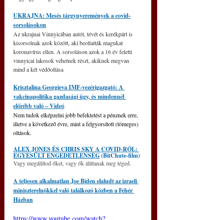
UKRAJNA: Mesés tárgynyeremények a covid-
sorsolásokon
Az ukrajnai Vinnyicában autót, tévét és kerékpárt is 
kisorsolnak azok között, aki beoltatták magukat 
koronavírus ellen. A sorsoláson azok a 16 év feletti 
vinnyicai lakosok vehetnek részt, akiknek megvan 
mind a két védőoltása
Krisztalina Georgieva IMF-vezérigazgató: A 
vakcinapolitika gazdasági ügy, és mindennél 
előrébb való – Videó
Nem tudok elképzelni jobb befektetést a pénznek erre, 
illetve a következő évre, mint a felgyorsított (tömeges) 
oltások. 
ALEX JONES ÉS CHRIS SKY A COVID-RÓL: 
EGYESÜLT ENGEDETLENSÉG
 (BitChute-film)
Vagy megállítod őket, vagy ők állítanak meg téged.
A teljesen alkalmatlan Joe Biden elaludt az izraeli 
miniszterelnökkel való találkozó közben a Fehér 
Házban
https://www.youtube.com/watch?