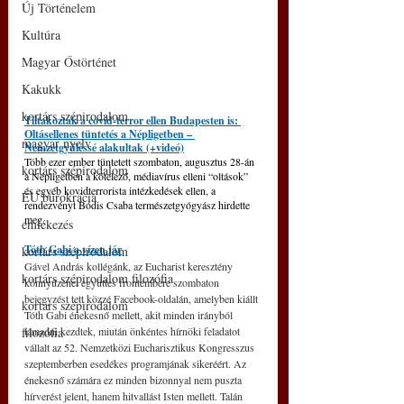
Új Történelem
Kultúra
Magyar Őstörténet
Kakukk
kortárs szépirodalom
Tiltakoztak a covid-terror ellen Budapesten is: 
Oltásellenes tüntetés a Népligetben – 
magyar nyelv
Nemzetgyűléssé alakultak (+videó)
Több ezer ember tüntetett szombaton, augusztus 28-án 
kortárs szépirodalom
a Népligetben a kötelező, médiavírus elleni “oltások” 
és egyéb kovidterrorista intézkedések ellen, a 
EU bürokrácia
rendezvényt Bódis Csaba természetgyógyász hirdette 
meg. 
emlékezés
Tóth Gabi a vízen jár
kortárs szépirodalom
Gável András kollégánk, az Eucharist keresztény 
kortárs szépirodalom filozófia
könnyűzenei együttes frontembere szombaton 
bejegyzést tett közzé Facebook-oldalán, amelyben kiállt 
kortárs szépirodalom
Tóth Gabi énekesnő mellett, akit minden irányból 
filozófia
támadni kezdtek, miután önkéntes hírnöki feladatot 
vállalt az 52. Nemzetközi Eucharisztikus Kongresszus 
szeptemberben esedékes programjának sikeréért. Az 
énekesnő számára ez minden bizonnyal nem puszta 
hírverést jelent, hanem hitvallást Isten mellett. Talán 