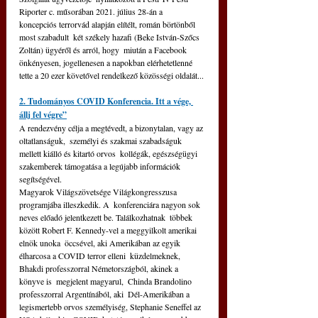
Riporter c. műsorában 2021. július 28-án a  
koncepciós terrorvád alapján elítélt, román börtönből 
most szabadult  két székely hazafi (Beke István-Szőcs 
Zoltán) ügyéről és arról, hogy  miután a Facebook 
önkényesen, jogellenesen a napokban elérhetetlenné  
tette a 20 ezer követővel rendelkező közösségi oldalát... 
2. Tudományos COVID Konferencia. Itt a vége, 
állj fel végre”
A rendezvény célja a megtévedt, a bizonytalan, vagy az 
oltatlanságuk,  személyi és szakmai szabadságuk 
mellett kiálló és kitartó orvos  kollégák, egészségügyi 
szakemberek támogatása a legújabb információk  
segítségével.
Magyarok Világszövetsége Világkongresszusa 
programjába illeszkedik. A  konferenciára nagyon sok 
neves előadó jelentkezett be. Találkozhatnak  többek 
között Robert F. Kennedy-vel a meggyilkolt amerikai 
elnök unoka  öccsével, aki Amerikában az egyik 
élharcosa a COVID terror elleni  küzdelmeknek, 
Bhakdi professzorral Németországból, akinek a 
könyve is  megjelent magyarul,  Chinda Brandolino 
professzorral Argentínából, aki  Dél-Amerikában a 
legismertebb orvos személyiség, Stephanie Seneffel az  