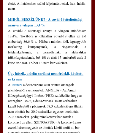
életét. A fiatalember szülei feljelentést tettek fiúk  halála 
miatt.
MIRŐL BESZÉLÜNK? - A covid-19 átoltottsági 
aránya a világon 13,4 %
A covid-19 oltottsági aránya a világon mindössze 
13,4%. Továbbra is oltatatlan covid-19 ellen az élő 
emberiség 86,6 %-a.  Hiába a minden idők legnagyobb 
marketing kampányának, a riogatásnak, a  
félelemkeltésnek, a zsarolásnak, a statisztikai 
trükközgetéseknek, bő  fél év alatt 15 emberből csak 2 
kérte az oltást. 15-ből 13 nem kér vakcinát.
Úgy látszik, a delta variánst nem érdekli, ki oltott 
és ki nem 
A 
Reuters
 a delta-variáns által érintett országok 
jelentéseiből szemezgetett: ANGLIA - Az Angol 
Közegészségügyi  Intézet (PHE) azt közölte, hogy az 
országban  3692, a delta-variáns  miatt kórházban 
kezelt betegből a páciensek 58,3 százalékát egyáltalán  
nem oltották be, 20,9 százalékát egyszer beoltották, 
22,8 százalékát  pedig mindkétszer beoltották a 
koronavírus ellen. SZINGAPÚR - A koronavírusos  
esetek háromnegyede az oltottak közül kerül ki, bár 
állításuk szerint  náluk rendszerint nem tapasztalnak 