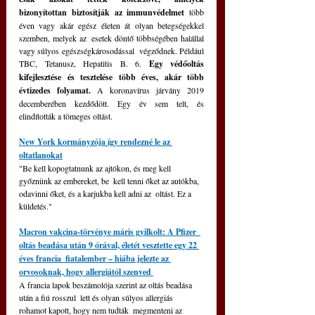
bizonyítottan biztosítják az immunvédelmet 
több  
éven vagy akár egész életen át olyan betegségekkel 
szemben, melyek az  esetek döntő többségében halállal 
vagy súlyos egészségkárosodással  végződnek. Például 
TBC, Tetanusz, Hepatitis B. 6. 
Egy védőoltás 
kifejlesztése és tesztelése több éves, akár több 
évtizedes folyamat.
 A koronavírus járvány 2019 
decemberében kezdődött. Egy év sem telt, és 
elindították a tömeges oltást.
New York kormányzója így rendezné le az 
oltatlanokat
"Be kell kopogtatnunk az ajtókon, és meg kell 
győznünk az embereket, be  kell tenni őket az autókba, 
odavinni őket, és a karjukba kell adni az  oltást. Ez a 
küldetés."
Macron vakcina-törvénye máris gyilkolt: A Pfizer  
oltás beadása után 9 órával, életét vesztette egy 22 
éves francia  fiatalember – hiába jelezte az 
orvosoknak, hogy allergiától szenved 
A francia lapok beszámolója szerint az oltás beadása 
után a fiú rosszul  lett és olyan súlyos allergiás 
rohamot kapott, hogy nem tudták  megmenteni az 