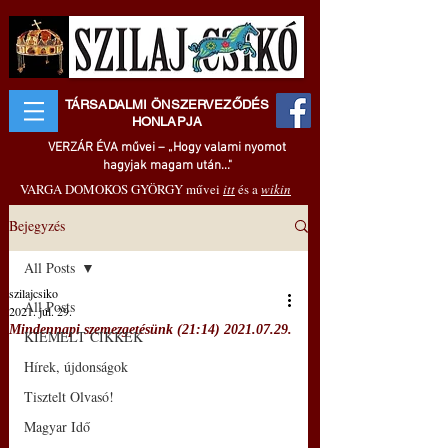
TÁRSADALMI ÖNSZERVEZŐDÉS
HONLAPJA
VERZÁR ÉVA művei – „Hogy valami nyomot
hagyjak magam után..."
VARGA DOMOKOS GYÖRGY művei
itt
és a
wikin
Bejegyzés
All Posts
szilajcsiko
All Posts
2021. júl. 29.
Mindennapi szemezgetésünk (21:14) 2021.07.29.
KIEMELT CIKKEK
Hírek, újdonságok
Tisztelt Olvasó!
Magyar Idő