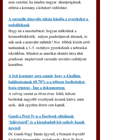
nem szeretné, ha minden magyar  állampolgárnak 
előírná a kormány a kötelező védőoltást.
A szexuális átnevelés tálcán kínálja a gyerekeket a 
pedofiloknak
Hogy mi a maszturbáció, hogyan működnek a 
hormonblokkolók,  milyen gendertípusok léteznek, és 
mik azok a nemváltó műtétek? Nos  többek között erről 
tanítanának a 3–5. osztályos gyerekeknek a nebraskai  
iskolákban. Mindezt az amerikai oktatási tárca által 
gondosan  megtervezett szexuális nevelési szabályzat 
keretében.
A brit kormány arra számít, hogy a 4.hullám 
halálozásainak 60-70%-a a teljesen beoltottakat 
fogja érinteni - Íme a dokumentum 
A szöveg szerint az ötven éven  felüli, kétszer 
beoltottak nagyobb veszélynek lesznek kitéve, mint 
azok,  akik egyetlen dózist sem kaptak.
Gaudi a Pesti Tv-n a Facebook oldalának 
“kilövéséről” és a kiszabadult két székely hazafi 
ügyéről
Dr. Gaudi-Nagy Tamás ügyvéd, a Nemzeti Jogvédő 
Szolgálat ügyvezetője  nyilatkozott a Pesti Tv Pesti 