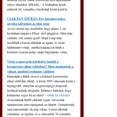
súlyos tüneteket. IZRAEL - A kórházban kezelt 
emberek 60  százaléka a beoltottak közül kerül ki. 
CSAK EGY SZÚRÁS: Egy háromgyerekes 
anyuka kálváriája az oltás után
Az én sztorim úgy kezdődött, hogy június 5.-én 
beoltattam magam a Pfizer  első adagjával. Oltás után 
szédülés volt semmi egyéb. Majd 6 nap után  
lezsibbadt a karom ellilultak az ujjaim, és olyan 
fájdalmaim voltak,  mintha kalapáccsal ütnék a 
körmöm a karom pedig valaki felgyújtotta  volna.
Vajon a magyarok kötelezővé tennék a 
koronavírus elleni védőoltást? Most megkaptuk a 
választ, meglepő eredmény született
Elutasítják a Blikk olvasói a kötelező koronavírus  
elleni védőoltás ötletét. A közel 3995 válaszadó közül a 
legnagyobb  arányban az egészségügyi dolgozók 
beoltását tudnák elfogadni. Előírná-e bárkinek, hogy 
kötelezően vegye fel az oltást? – 
tettük fel a kérdést
olvasóinknak hétfői cikkünk végén. Olvasóink 
mindenesetre nem rajonganak az ötletért.  Felmérésünk 
nem reprezentatív, de elég sokan, 4 ezren alkottak 
véleményt  az ügyben, és a válaszadók 76 százaléka 