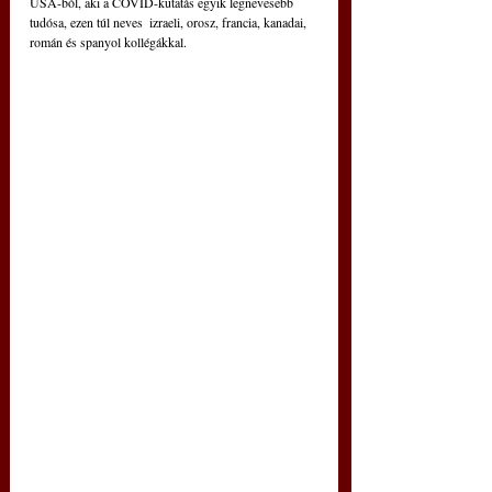
USA-ból, aki a COVID-kutatás egyik legnevesebb 
tudósa, ezen túl neves  izraeli, orosz, francia, kanadai, 
román és spanyol kollégákkal.