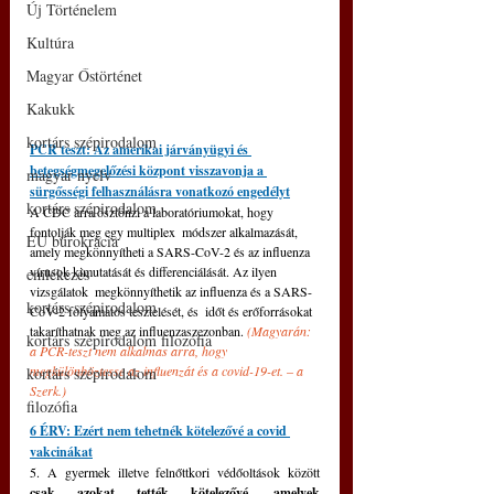
Új Történelem
Kultúra
Magyar Őstörténet
Kakukk
kortárs szépirodalom
PCR teszt: Az amerikai járványügyi és 
betegségmegelőzési központ visszavonja a 
magyar nyelv
sürgősségi felhasználásra vonatkozó engedélyt
kortárs szépirodalom
A CDC arra ösztönzi a laboratóriumokat, hogy 
fontolják meg egy multiplex  módszer alkalmazását, 
EU bürokrácia
amely megkönnyítheti a SARS-CoV-2 és az influenza  
vírusok kimutatását és differenciálását. Az ilyen 
emlékezés
vizsgálatok  megkönnyíthetik az influenza és a SARS-
kortárs szépirodalom
CoV-2 folyamatos tesztelését, és  időt és erőforrásokat 
takaríthatnak meg az influenzaszezonban. 
(Magyarán: 
kortárs szépirodalom filozófia
a PCR-teszt nem alkalmas arra, hogy 
megkülönböztesse az influenzát és a covid-19-et. 
– 
a 
kortárs szépirodalom
Szerk.)
filozófia
6 ÉRV: Ezért nem tehetnék kötelezővé a covid 
vakcinákat
5. A gyermek illetve felnőttkori védőoltások között 
csak azokat tették kötelezővé, amelyek 