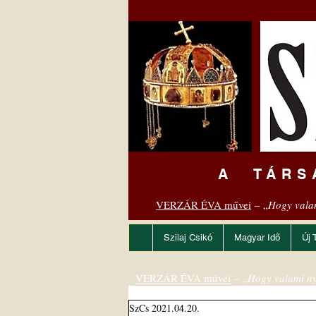
A TÁRS
VERZÁR ÉVA művei
– „
Hogy vala
Szilaj Csikó
Magyar Idő
Új 
VERZÁR ÉVA művei
– „
Hogy valami ny
SzCs 2021.04.20.