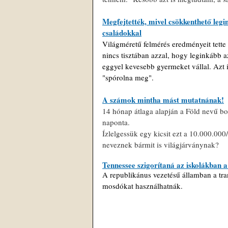
Megfejtették, mivel csökkenthető legi
családokkal
Világméretű felmérés eredményeit tette
nincs tisztában azzal, hogy leginkább 
eggyel kevesebb gyermeket vállal. Azt i
"spórolna meg".
A számok mintha mást mutatnának!
14 hónap átlaga alapján a Föld nevű bo
naponta.
Ízlelgessük egy kicsit ezt a 10.000.00
neveznek bármit is világjárványnak?
Tennessee szigorítaná az iskolákban 
A republikánus vezetésű államban a tra
mosdókat használhatnák.