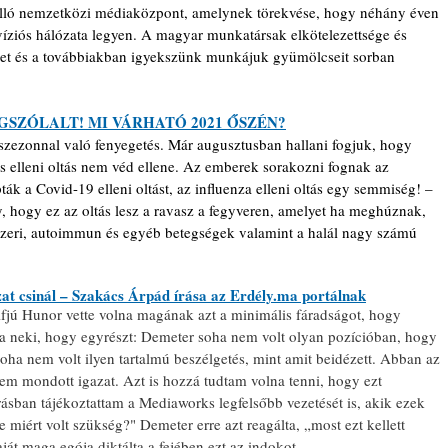
álló nemzetközi médiaközpont, amelynek törekvése, hogy néhány éven 
evíziós hálózata legyen. A magyar munkatársak elkötelezettsége és 
et és a továbbiakban igyekszünk munkájuk gyümölcseit sorban 
GSZÓLALT! MI VÁRHATÓ 2021 ŐSZÉN?
szezonnal való fenyegetés. Már augusztusban hallani fogjuk, hogy 
us elleni oltás nem véd ellene. Az emberek sorakozni fognak az 
ták a Covid-19 elleni oltást, az influenza elleni oltás egy semmiség! – 
hogy ez az oltás lesz a ravasz a fegyveren, amelyet ha meghúznak, 
dszeri, autoimmun és egyéb betegségek valamint a halál nagy számú 
at csinál – Szakács Árpád írása az Erdély.ma portálnak
ifjú Hunor vette volna magának azt a minimális fáradságot, hogy 
 neki, hogy egyrészt: Demeter soha nem volt olyan pozícióban, hogy 
ha nem volt ilyen tartalmú beszélgetés, mint amit beidézett. Abban az 
em mondott igazat. Azt is hozzá tudtam volna tenni, hogy ezt 
írásban tájékoztattam a Mediaworks legfelsőbb vezetését is, akik ezek 
miért volt szükség?" Demeter erre azt reagálta, „most ezt kellett 
át maga egója diktálta a fejében ezt az indokot.