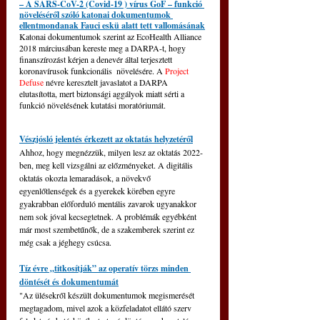
– A SARS-CoV-2 (Covid-19 ) vírus GoF – funkció 
növeléséről szóló katonai dokumentumok 
ellentmondanak Fauci eskü alatt tett vallomásának
Katonai dokumentumok szerint az EcoHealth Alliance 
2018 márciusában kereste meg a DARPA-t, hogy 
finanszírozást kérjen a denevér által terjesztett 
koronavírusok funkcionális  növelésére. A 
Project 
Defuse
 névre keresztelt javaslatot a DARPA 
elutasította, mert biztonsági aggályok miatt sérti a 
funkció növelésének kutatási moratóriumát.
Vészjósló jelentés érkezett az oktatás helyzetéről
Ahhoz, hogy megnézzük, milyen lesz az oktatás 2022-
ben, meg kell vizsgálni az előzményeket. A digitális 
oktatás okozta lemaradások, a növekvő 
egyenlőtlenségek és a gyerekek körében egyre 
gyakrabban előforduló mentális zavarok ugyanakkor 
nem sok jóval kecsegtetnek. A problémák egyébként 
már most szembetűnők, de a szakemberek szerint ez 
még csak a jéghegy csúcsa.
Tíz évre „titkosítják” az operatív törzs minden 
döntését és dokumentumát
"Az ülésekről készült dokumentumok megismerését 
megtagadom, mivel azok a közfeladatot ellátó szerv 