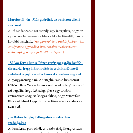
Márciustól jön: Már gyártják az omikron elleni 
vakcinát
A Pfizer főorvosa azt mondja egy interjúban, hogy az 
új vakcina lényegesen jobban véd a fertőzéstől, mint a 
korábbi vakcinák.
 (nu, persze! és annál is jobban véd, 
amilyennek ugyanők a haszontalan "vakcináikat" 
eddig egekig magasztalták?! – a Szerk.)
180°-os fordulat: A Pfizer vezérigazgatója hétfőn 
elismerte, hogy három oltás is csak korlátozott 
védelmet nyújt, de a fertőzéssel szemben alig véd
A gyógyszercég elnöke a meghökkentő beismerést 
hétfőn tette a Yahoo Finance-nak adott interjúban, ahol 
azt sugallta, hogy két adag, plusz egy további 
emlékeztető adag szükséges ahhoz, hogy valamiféle 
látszatvédelmet kapjunk – a fertőzés ellen azonban ez 
nem véd.
Joe Biden tényleg felforgatná a választási 
szabályokat
A demokrata párti elnök és a szövetségi kongresszus 