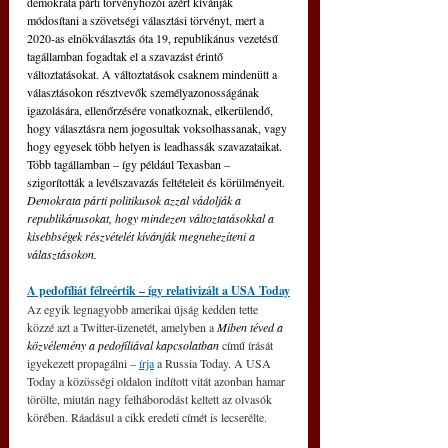
demokrata párti törvényhozói azért kívánják 
módosítani a szövetségi választási törvényt, mert a 
2020-as elnökválasztás óta 19, republikánus vezetésű 
tagállamban fogadtak el a szavazást érintő 
változtatásokat. A változtatások csaknem mindenütt a 
választásokon résztvevők személyazonosságának 
igazolására, ellenőrzésére vonatkoznak, elkerülendő, 
hogy választásra nem jogosultak voksolhassanak, vagy 
hogy egyesek több helyen is leadhassák szavazataikat. 
Több tagállamban – így például Texasban – 
szigorították a levélszavazás feltételeit és körülményeit. 
Demokrata párti politikusok azzal vádolják a 
republikánusokat, hogy mindezen változtatásokkal a 
kisebbségek részvételét kívánják megnehezíteni a 
választásokon.
A pedofíliát félreértik – így relativizált a USA Today
Az egyik legnagyobb amerikai újság kedden tette 
közzé azt a Twitter-üzenetét, amelyben a 
Miben téved a 
közvélemény a pedofíliával kapcsolatban
 című írását 
igyekezett propagálni – 
írja
 a Russia Today. A USA 
Today a közösségi oldalon indított vitát azonban hamar 
törölte, miután nagy felháborodást keltett az olvasók 
körében. Ráadásul a cikk eredeti címét is lecserélte.