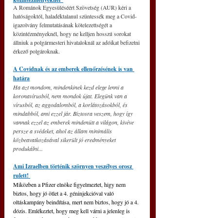
A Románok Egyesüléséért Szövetség (AUR) kéri a 
hatóságoktól, haladéktalanul szüntessék meg a Covid-
igazolvány felmutatásának kötelezettségét a 
közintézményeknél, hogy ne kelljen hosszú sorokat 
állniuk a polgármesteri hivataloknál az adóikat befizetni 
érkező polgároknak.
A Covidnak és az emberek ellenőrzésének is van 
határa
Ha azt mondom, mindenkinek kezd elege lenni a 
koronavírusból, nem mondok újat. Elegünk van a 
vírusból, az aggodalomból, a korlátozásokból, és 
mindabból, ami ezzel jár. Biztosra veszem, hogy így 
vannak ezzel az emberek mindenütt a világon, kivéve 
persze a svédeket, ahol az állam minimális 
közbeavatkozásával sikerült jó eredményeket 
produkálni...
Ami Izraelben történik szörnyen veszélyes orosz 
rulett! 
Miközben a Pfizer elnöke figyelmeztet, higy nem 
biztos, hogy jó ötlet a 4. géninjekcióval való 
oltáskampány beindítása, mert nem biztos, hogy jó a 4. 
dózis. Emlékeztet, hogy meg kell várni a jelenleg is 