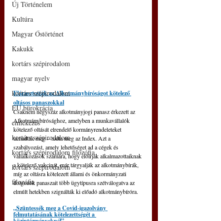
Új Történelem
Kultúra
Magyar Őstörténet
Kakukk
kortárs szépirodalom
magyar nyelv
kortárs szépirodalom
Elárasztották az Alkotmánybíróságot kötelező 
oltásos panaszokkal
EU bürokrácia
Csaknem négyszáz alkotmányjogi panasz érkezett az 
Alkotmánybírósághoz, amelyben a munkavállalók 
emlékezés
kötelező oltását elrendelő kormányrendeleteket 
kortárs szépirodalom
támadták meg – tudta meg az Index. Azt a 
szabályozást, amely lehetőséget ad a cégek és 
kortárs szépirodalom filozófia
vállalkozások számára, hogy előírják alkalmazottaiknak 
a kötelező vakcinát, már tárgyalják az alkotmánybírák, 
kortárs szépirodalom
míg az oltásra kötelezett állami és önkormányzati 
filozófia
dolgozók panaszait több ügytípusra szétválogatva az 
elmúlt hetekben szignálták ki előadó alkotmánybíróra.
„Szüntessék meg a Covid-igazolvány 
felmutatásának kötelezettségét a 
közintézményeknél”