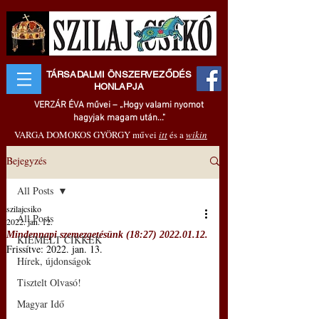
TÁRSADALMI ÖNSZERVEZŐDÉS
HONLAPJA
VERZÁR ÉVA művei – „Hogy valami nyomot
hagyjak magam után..."
VARGA DOMOKOS GYÖRGY művei
itt
és a
wikin
Bejegyzés
All Posts
szilajcsiko
All Posts
2022. jan. 12.
Mindennapi szemezgetésünk (18:27) 2022.01.12.
KIEMELT CIKKEK
Frissítve:
2022. jan. 13.
Hírek, újdonságok
Tisztelt Olvasó!
Magyar Idő