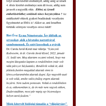
folyó izraeli kísérlet eredményét, addig amíg az izraeli 
4. dózis kísérlet eredménye nem áll össze, addig nem 
javasolt a negyedik oltás.  
Ehhez az izraeli 
emberkísérlethez senkinek nincs hozzászólása ? 
Az 
emlékeztető oltások gyakori beadásának veszélyeire 
figyelmeztet az EMA is! Akkor az, ami Izraelben 
történik szörnyen veszélyes orosz rulett!
Biró Éva
: 
Ez ma Németország. Így üldözik az 
orvosokat, akik a hivatalos narratívával 
szembemennek. És ezért kussolnak a gyávák
Dr. Carola Javid-Kistel mai videója: 
"Sziasztok 
Kedveseim, itt dr. Carola Javid-Kistel, 2022. január 
11. kedd van. Meg akartam osztani veletek, hogy ma 
megint látogatást kaptam a rendelőmben (már volt 
nála párszor házkutatás). Rendőrök voltak itt, akik 
feltételezhetően magukkal akartak vinni és 
kényszerkaranténba akartak dugni. Egy nagyobb autó 
is volt velük, amibe valószínűleg engem akartak 
bezárni. Nem tudom pontosan. Voltak a rendelőmben 
és az otthonomban is, de én már nem vagyok otthon, 
Duderstadtban, most pár napig egy biztonságos 
helyen tartózkodom."
Mégis kitervelt biológiai támadás a “világjárvány” 