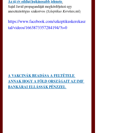
Az új év eddigi legkínosabb jelenete
Sajid Javid propagandáját megkérdőjelezi egy 
aneszteziológus szakorvos 
(
Szkeptikus Kerekasztal
)
https://www.facebook.com/szkeptikuskerekasz
tal/videos/1663873357284194/?t=0
A VAKCINÁK BEADÁSA A FELTÉTELE 
ANNAK HOGY A FÖLD ORSZÁGAIT AZ IMF 
BANKÁRAI ELLÁSSÁK PÉNZZEL 