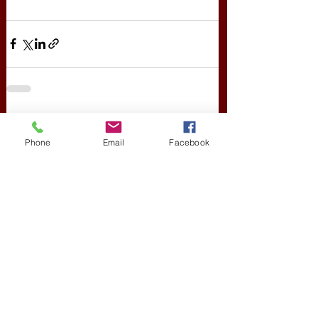
Friss bejegyzések
Az összes megtekintése
Phone
Email
Facebook