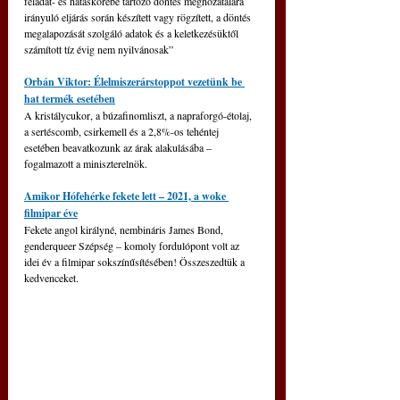
feladat- és hatáskörébe tartozó döntés meghozatalára 
irányuló eljárás során készített vagy rögzített, a döntés 
megalapozását szolgáló adatok és a keletkezésüktől 
számított tíz évig nem nyilvánosak”
Orbán Viktor: Élelmiszerárstoppot vezetünk be 
hat termék esetében
A kristálycukor, a búzafinomliszt, a napraforgó-étolaj, 
a sertéscomb, csirkemell és a 2,8%-os tehéntej 
esetében beavatkozunk az árak alakulásába – 
fogalmazott a miniszterelnök.
Amikor Hófehérke fekete lett – 2021, a woke 
filmipar éve
Fekete angol királyné, nembináris James Bond, 
genderqueer Szépség – komoly fordulópont volt az 
idei év a filmipar sokszínűsítésében! Összeszedtük a 
kedvenceket.