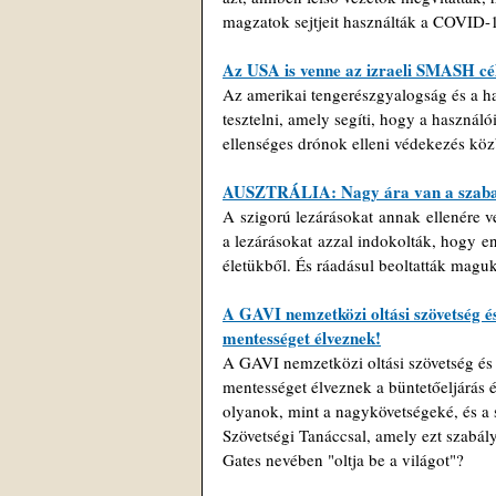
magzatok sejtjeit használták a COVID-1
Az USA is venne az izraeli SMASH célz
Az amerikai tengerészgyalogság és a had
tesztelni, amely segíti, hogy a használó
ellenséges drónok elleni védekezés köz
AUSZTRÁLIA: Nagy ára van a szab
A szigorú lezárásokat annak ellenére v
a lezárásokat azzal indokolták, hogy e
életükből. És ráadásul beoltatták maguk
A GAVI nemzetközi oltási szövetség és 
mentességet élveznek!
A GAVI nemzetközi oltási szövetség és k
mentességet élveznek a büntetőeljárás és
olyanok, mint a nagykövetségeké, és a 
Szövetségi Tanáccsal, amely ezt szabályo
Gates nevében "oltja be a világot"?