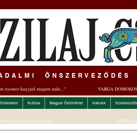
ADALMI ÖNSZERVEZŐDÉS
mi nyomot hagyjak magam után..."
VARGA DOMOKOS
Történelem
Kultúra
Magyar Őstörténet
Kakukk
Szerkesztő
omot hagyjak magam után..."
VARGA D