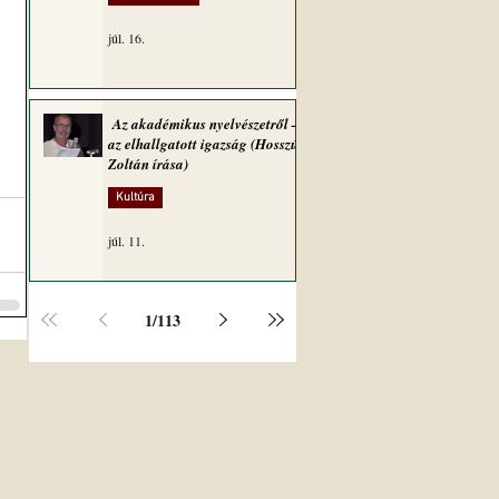
júl. 16.
Az akadémikus nyelvészetről –
az elhallgatott igazság (Hosszú
Zoltán írása)
Kultúra
júl. 11.
1
/
113