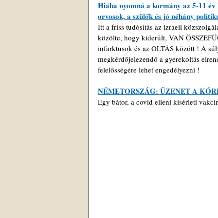
Hiába nyomná a kormány az 5-11 év k
orvosok, a szülők és jó néhány politiku
Itt a friss tudósítás az izraeli közszolg
közölte, hogy kiderült, VAN ÖSSZEFÜGG
infarktusok és az OLTÁS között ! A súly
megkérdőjelezendő a gyerekoltás elrend
felelősségére lehet engedélyezni !
NÉMETORSZÁG: ÜZENET A KÓ
Egy bátor, a covid elleni kísérleti va