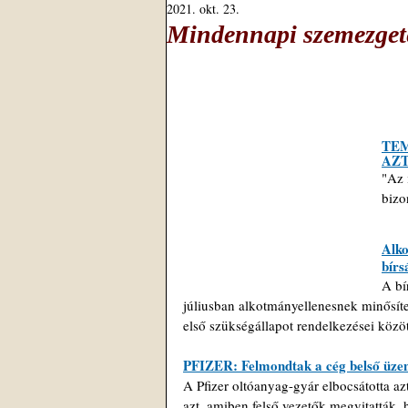
2021. okt. 23.
Mindennapi szemezgeté
TEM
AZT
"Az 
bizo
Alko
bírs
A bí
júliusban alkotmányellenesnek minősítet
első szükségállapot rendelkezései között
PFIZER: Felmondtak a cég belső üzen
A Pfizer oltóanyag-gyár elbocsátotta az
azt, amiben felső vezetők megvitatták, 