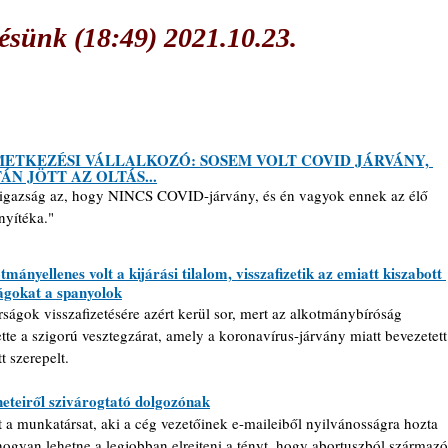
sünk (18:49) 2021.10.23.
ETKEZÉSI VÁLLALKOZÓ: SOSEM VOLT COVID JÁRVÁNY, 
ÁN JÖTT AZ OLTÁS...
igazság az, hogy NINCS COVID-járvány, és én vagyok ennek az élő 
nyítéka."
tmányellenes volt a kijárási tilalom, visszafizetik az emiatt kiszabott 
ágokat a spanyolok
rságok visszafizetésére azért kerül sor, mert az alkotmánybíróság 
te a szigorú vesztegzárat, amely a koronavírus-járvány miatt bevezetett
 szerepelt. 
eteiről szivárogtató dolgozónak
t a munkatársat, aki a cég vezetőinek e-maileiből nyilvánosságra hozta 
hogyan lehetne a legjobban elrejteni a tényt, hogy abortuszból származó