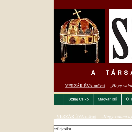
A TÁRS
VERZÁR ÉVA művei
– „
Hogy vala
Szilaj Csikó
Magyar Idő
Új 
VERZÁR ÉVA művei
– „
Hogy valami ny
szilajcsiko