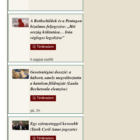
A Rothschildok és a Pentagon
bizalmas feljegyzése: „Hét
ország kiiktatása… Irán
végleges legyőzése”
Új Történelem
6 nappal ezelőtt
Geostratégiai dosszié: a
háború, amely megváltoztatta
a hatalom földrajzát (Laala
Bechetoula elemzése)
Új Történelem
júl. 29.
Egy szörnyeteggel kevesebb
(Tarik Cyril Amar jegyzete)
Új Történelem