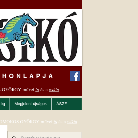
 HONLAPJA
 GYÖRGY művei
itt
és a
wikin
ség
Megjelent újságok
ÁSZF
OMOKOS GYÖRGY művei
itt
és a
wikin