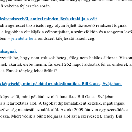
9 vakcina fejlesztése során.
órendszerből, amivel minden lövés eltalálja a célt
itengerészet tisztviselői egy olyan fejlett tűzvezető rendszert fognak 
i a legjobban eltalálják a célpontjaikat, a szárazföldön és a tengeren lévő
ben – 
jelentette be
 a rendszert kifejlesztő izraeli cég.
adságnak
ezették be, hogy nem volt sok beteg, főleg nem halálos áldozat. Viszont
nnek akartak elébe menni. És ezért 262 napot áldoztak fel az emberek az
at. Ennek tényleg lehet örülni?
képviselői, mint például az oltásfanatikus Bill Gates, Svájcban 
épviselői, mint például az oltásfanatikus Bill Gates, Svájcban 
 a letartóztatás alól. A tagokat diplomatákként kezelik, ingatlanjaik 
szövetség mentesül az adók alól. Az ok: 2009 óta van egy szerződés a 
zza. Miért védik a büntetőeljárás alól azt a szervezetet, amely Bill 