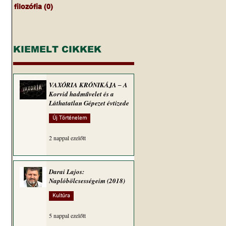
filozófia
(0)
0 bejegyzés
KIEMELT CIKKEK
VAXÓRIA KRÓNIKÁJA ‒ A
Korvid hadművelet és a
Láthatatlan Gépezet évtizede
Új Történelem
2 nappal ezelőtt
Darai Lajos:
Naplóbölcsességeim (2018)
Kultúra
5 nappal ezelőtt