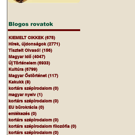
Blogos rovatok
KIEMELT CIKKEK
(675)
675 bejegyzés
Hírek, újdonságok
(2771)
2771 bejegyzés
Tisztelt Olvasó!
(156)
156 bejegyzés
Magyar Idő
(4047)
4047 bejegyzés
Új Történelem
(6933)
6933 bejegyzés
Kultúra
(6799)
6799 bejegyzés
Magyar Őstörténet
(117)
117 bejegyzés
Kakukk
(8)
8 bejegyzés
kortárs szépirodalom
(0)
0 bejegyzés
magyar nyelv
(1)
1 bejegyzés
kortárs szépirodalom
(0)
0 bejegyzés
EU bürokrácia
(0)
0 bejegyzés
emlékezés
(0)
0 bejegyzés
kortárs szépirodalom
(0)
0 bejegyzés
kortárs szépirodalom filozófia
(0)
0 bejegyzés
kortárs szépirodalom
(0)
0 bejegyzés