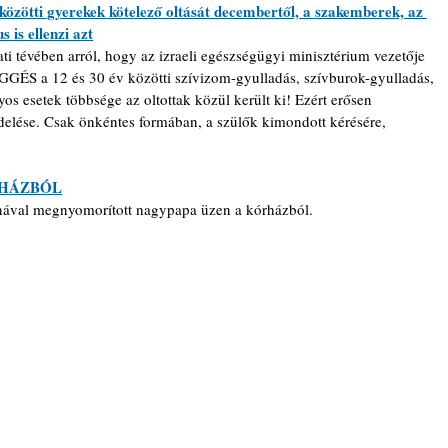
özötti 
gyerekek
 kötelező oltását decembertől, a szakemberek, az 
s is ellenzi azt
álati tévében arról, hogy az izraeli egészségügyi minisztérium vezetője 
ÉS a 12 és 30 év közötti szívizom-gyulladás, szívburok-gyulladás, 
os esetek többsége az oltottak közül került ki! Ezért erősen 
elése. Csak önkéntes formában, a szülők kimondott kérésére, 
RHÁZBÓL
kcinával megnyomorított nagypapa üzen a kórházból.