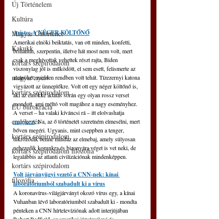
Új Történelem
Kultúra
Aristo: A NÉGER KÖLTŐNŐ
Magyar Őstörténet
Amerikai elnöki beiktatás, van ott minden, konfetti, 
Kakukk
brillantin, szerpentin, illetve hát most nem volt, mert 
csak a meghívottak vehettek részt rajta, Biden 
kortárs szépirodalom
viszonylag jól is működött, el sem esett, felismerte az 
magyar nyelv
alelnökét; minden rendben volt tehát. Tízezernyi katona 
vigyázott az ünneplőkre. Volt ott egy néger költőnő is, 
kortárs szépirodalom
aki az elnökké iktatás során egy olyan rossz verset 
mondott, ami méltó volt magához a nagy eseményhez. 
EU bürokrácia
A verset – ha valaki kíváncsi rá – itt elolvashatja 
emlékezés
magyarul
. Na, az ő történetét szeretném elmesélni, mert 
bőven megéri. Ugyanis, mint cseppben a tenger, 
kortárs szépirodalom
tükröződik benne mindaz az elmebaj, amely súlyosan 
nehezedik korunkra és bizonyára véget is vet neki, de 
kortárs szépirodalom filozófia
legalábbis az atlanti civilizációnak mindenképpen.
kortárs szépirodalom
Volt járványügyi vezető a CNN-nek: kínai 
filozófia
laboratóriumból szabadult ki a vírus
A koronavírus-világjárványt okozó vírus egy, a kínai 
Vuhanban lévő laboratóriumból szabadult ki - mondta 
pénteken a CNN hírtelevíziónak adott interjújában 