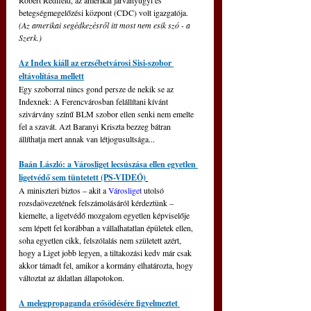
Robert Redfield, az amerikai járványügyi és 
betegségmegelőzési központ (CDC) volt igazgatója. 
(Az amerikai segédkezésről itt most nem esik szó - a 
Szerk.)
Az Index kiáll az erzsébetvárosi Sisi-szobor 
eltávolítása mellett
Egy szoborral nincs gond persze de nekik se az 
Indexnek: A Ferencvárosban felállítani kívánt 
szivárvány színű BLM szobor ellen senki nem emelte 
fel a szavát. Azt Baranyi Kriszta bezzeg bátran 
állíthatja mert annak van létjogusultsága...
Baán László: a Városliget lecsúszása ellen egyetlen 
ligetvédő sem tüntetett (PS-VIDEÓ)
A miniszteri biztos – akit a 
Városliget
 utolsó 
rozsdaövezetének felszámolásáról kérdeztünk – 
kiemelte, a ligetvédő mozgalom egyetlen képviselője 
sem lépett fel korábban a vállalhatatlan épületek ellen, 
soha egyetlen cikk, felszólalás nem született azért, 
hogy a Liget jobb legyen, a tiltakozási kedv már csak 
akkor támadt fel, amikor a kormány elhatározta, hogy 
változtat az áldatlan állapotokon.
A melegpropaganda erősödésére figyelmeztet 