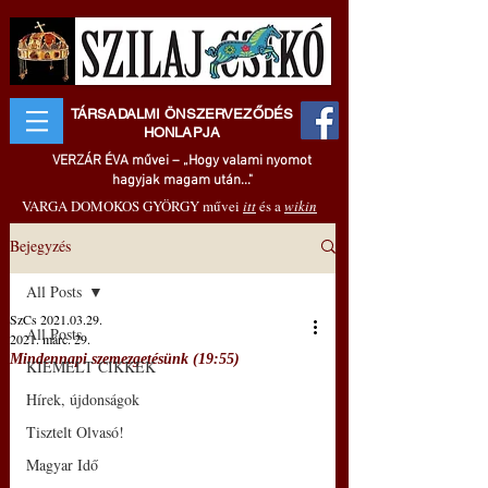
TÁRSADALMI ÖNSZERVEZŐDÉS
HONLAPJA
VERZÁR ÉVA művei – „Hogy valami nyomot
hagyjak magam után..."
VARGA DOMOKOS GYÖRGY művei
itt
és a
wikin
Bejegyzés
All Posts
SzCs 2021.03.29.
All Posts
2021. márc. 29.
Mindennapi szemezgetésünk (19:55)
KIEMELT CIKKEK
Hírek, újdonságok
Tisztelt Olvasó!
Magyar Idő