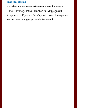
Szánthó Miklós
Kisbabák nemi szervét érintő műtétekre kíváncsi a 
Háttér Társaság, amivel azonban az Alapjogokért 
Központ vezetőjének véleménycikke szerint valójában 
megint csak melegpropagandát folytatnak.