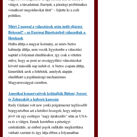
világot, a társadalmat, Európát, a jelenlegi problémákra 
vonatkozó megoldásokat illeti” – fejtette ki a cseh 
politikus.
Miért 2 nappal a választások után indít eljárást 
Brüsszel? – az Európai Bizottságból válaszoltak a 
Heteknek
Hiába állítja a magyar kormány, az uniós biztos 
kabinetje állítja, nem veszik figyelembe a választási 
naptárt a folyamat elindításakor, így csak a véletlen 
műve, hogy az pont az országgyűlési választásokat 
követő második nap indult el. A biztos csapata állítja, 
kimerültek azok a feltételek, amelyek alapján 
elindítható a jogállamisági mechanizmus 
Magyarországgal szemben.
Amerikai konzervatívok kritizálják Bident, Sorost 
és Zelenszkijt a háború kapcsán
Rudy Giuliani volt new yorki polgármester legfrissebb 
bejegyzésében azt a kérdést feszegeti, hogy milyen 
jövő vár egy esetleges "nagy újrakezdés" után az USA-
ra és a világra. Ennek keretében a pénzügyi 
centralizálás, az emberi jogok radikális megkurtítása 
várható szerinte és úgy látja ebben a folyamatban 