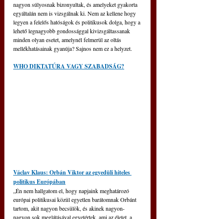
nagyon súlyosnak bizonyultak, és amelyeket gyakorta 
egyáltalán nem is vizsgálnak ki. Nem az kellene hogy 
legyen a felelős hatóságok és politikusok dolga, hogy a 
lehető legnagyobb gondossággal kivizsgáltassanak 
minden olyan esetet, amelynél felmerül az oltás 
mellékhatásainak gyanúja? Sajnos nem ez a helyzet.
WHO DIKTATÚRA VAGY SZABADSÁG?
Václav Klaus: Orbán Viktor az egyedüli hiteles 
politikus Európában
„Én nem hallgatom el, hogy napjaink meghatározó 
európai politikusai közül egyetlen barátomnak Orbánt 
tartom, akit nagyon becsülök, és akinek nagyon-
nagyon sok meglátásával egyetértek, ami az életet, a 