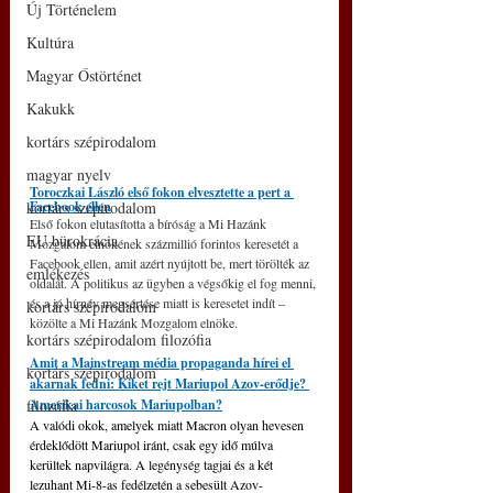
Új Történelem
Kultúra
Magyar Őstörténet
Kakukk
kortárs szépirodalom
magyar nyelv
Toroczkai László első fokon elvesztette a pert a 
kortárs szépirodalom
Facebook ellen
Első fokon elutasította a bíróság a Mi Hazánk 
EU bürokrácia
Mozgalom elnökének százmillió forintos keresetét a 
Facebook ellen, amit azért nyújtott be, mert törölték az 
emlékezés
oldalát. A politikus az ügyben a végsőkig el fog menni, 
és a jó hírnév megsértése miatt is keresetet indít – 
kortárs szépirodalom
közölte a Mi Hazánk Mozgalom elnöke. 
kortárs szépirodalom filozófia
Amit a Mainstream média propaganda hírei el 
kortárs szépirodalom
akarnak fedni: Kiket rejt Mariupol Azov-erődje? 
filozófia
Amerikai harcosok Mariupolban?
A valódi okok, amelyek miatt Macron olyan hevesen 
érdeklődött Mariupol iránt, csak egy idő múlva 
kerültek napvilágra. A legénység tagjai és a két 
lezuhant Mi-8-as fedélzetén a sebesült Azov-