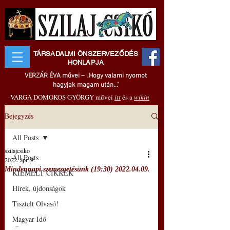
TÁRSADALMI ÖNSZERVEZŐDÉS
HONLAPJA
VERZÁR ÉVA művei – „Hogy valami nyomot
hagyjak magam után..."
VARGA DOMOKOS GYÖRGY művei
itt
és a
wikin
Bejegyzés
All Posts
szilajcsiko
All Posts
2022. ápr. 9.
Mindennapi szemezgetésünk (19:30) 2022.04.09.
KIEMELT CIKKEK
Hírek, újdonságok
Tisztelt Olvasó!
Magyar Idő
 –