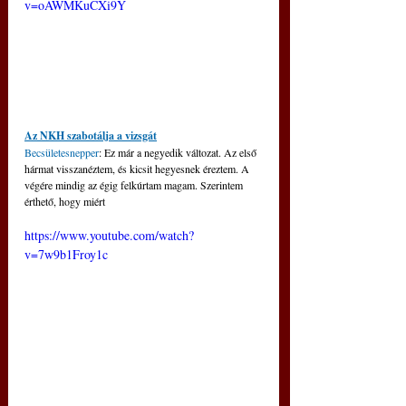
v=oAWMKuCXi9Y
Az NKH szabotálja a vizsgát
Becsületesnepper
: Ez már a negyedik változat. Az első 
hármat visszanéztem, és kicsit hegyesnek éreztem. A 
végére mindig az égig felkúrtam magam. Szerintem 
érthető, hogy miért
https://www.youtube.com/watch?
v=7w9b1Froy1c