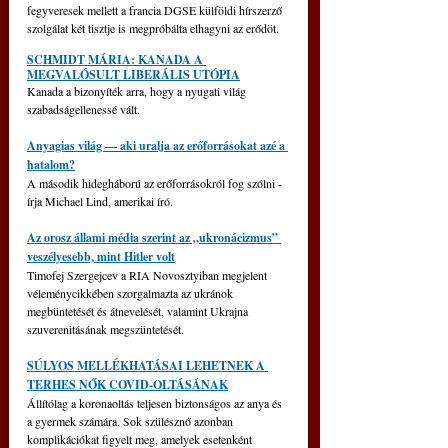
fegyveresek mellett a francia DGSE külföldi hírszerző 
szolgálat két tisztje is megpróbálta elhagyni az erődöt.
SCHMIDT MÁRIA: KANADA A 
MEGVALÓSULT LIBERÁLIS UTÓPIA
Kanada a bizonyíték arra, hogy a nyugati világ 
szabadságellenessé vált.
Anyagias világ — aki uralja az erőforrásokat azé a 
hatalom?
A második hidegháború az erőforrásokról fog szólni - 
írja Michael Lind, amerikai író.
Az orosz állami média szerint az „ukronácizmus” 
veszélyesebb, mint Hitler volt
Timofej Szergejcev a RIA Novosztyiban megjelent 
véleménycikkében szorgalmazta az ukránok 
megbüntetését és átnevelését, valamint Ukrajna 
szuverenitásának megszüntetését.
SÚLYOS MELLÉKHATÁSAI LEHETNEK A 
TERHES NŐK COVID-OLTÁSÁNAK
Állítólag a koronaoltás teljesen biztonságos az anya és 
a gyermek számára. Sok szülésznő azonban 
komplikációkat figyelt meg, amelyek esetenként 