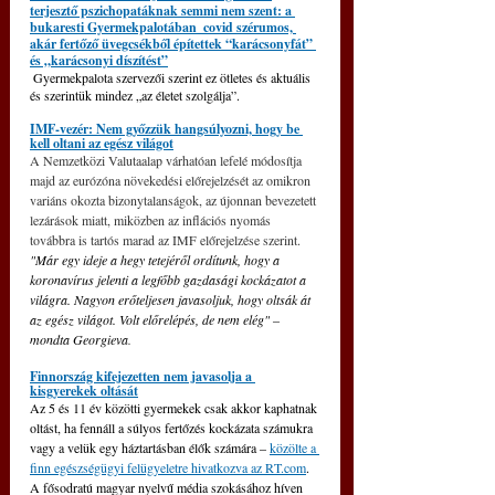
terjesztő pszichopatáknak semmi nem szent: a 
bukaresti Gyermekpalotában  covid szérumos, 
akár fertőző üvegcsékből építettek “karácsonyfát” 
és „karácsonyi díszítést”
 Gyermekpalota szervezői szerint ez ötletes és aktuális 
és szerintük mindez „az életet szolgálja”.
IMF-vezér: Nem győzzük hangsúlyozni, hogy be 
kell oltani az egész világot
A Nemzetközi Valutaalap várhatóan lefelé módosítja 
majd az eurózóna növekedési előrejelzését az omikron 
variáns okozta bizonytalanságok, az újonnan bevezetett 
lezárások miatt, miközben az inflációs nyomás 
továbbra is tartós marad az IMF előrejelzése szerint. 
"Már egy ideje a hegy tetejéről ordítunk, hogy a 
koronavírus jelenti a legfőbb gazdasági kockázatot a 
világra. Nagyon erőteljesen javasoljuk, hogy oltsák át 
az egész világot. Volt előrelépés, de nem elég" – 
mondta Georgieva
.
Finnország kifejezetten nem javasolja a 
kisgyerekek oltását
Az 5 és 11 év közötti gyermekek csak akkor kaphatnak 
oltást, ha fennáll a súlyos fertőzés kockázata számukra 
vagy a velük egy háztartásban élők számára – 
közölte a 
finn egészségügyi felügyeletre hivatkozva az RT.com
. 
A fősodratú magyar nyelvű média szokásához híven 