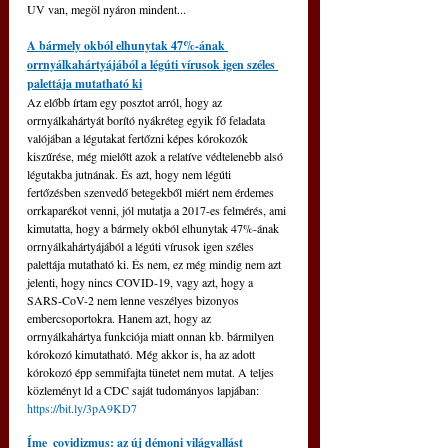
UV van, megöl nyáron mindent...
A bármely okból elhunytak 47%-ának 
orrnyálkahártyájából a légúti vírusok igen széles 
palettája mutatható ki
Az előbb írtam egy posztot arról, hogy az 
orrnyálkahártyát borító nyákréteg egyik fő feladata 
valójában a légutakat fertőzni képes kórokozók 
kiszűrése, még mielőtt azok a relatíve védtelenebb alsó 
légutakba jutnának. És azt, hogy nem légúti 
fertőzésben szenvedő betegekből miért nem érdemes 
orrkaparékot venni, jól mutatja a 2017-es felmérés, ami 
kimutatta, hogy a bármely okból elhunytak 47%-ának 
orrnyálkahártyájából a légúti vírusok igen széles 
palettája mutatható ki. És nem, ez még mindig nem azt 
jelenti, hogy nincs COVID-19, vagy azt, hogy a 
SARS-CoV-2 nem lenne veszélyes bizonyos 
embercsoportokra. Hanem azt, hogy az 
orrnyálkahártya funkciója miatt onnan kb. bármilyen 
kórokozó kimutatható. Még akkor is, ha az adott 
kórokozó épp semmifajta tünetet nem mutat. A teljes 
közleményt ld a CDC saját tudományos lapjában: 
https://bit.ly/3pA9KD7
Íme  covidizmus: az új démoni világvallást 