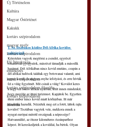
Új Történelem
Kultúra
Magyar Őstörténet
Kakukk
kortárs szépirodalom
magyar nyelv
T. Sz. fészbukos közlése Dél-Afrika kovidos 
valóságáról
kortárs szépirodalom
Kénytelen vagyok megtörni a csendet, egyrészt 
EU bürokrácia
rohamosan gyógyulok, másrészt támadják a második 
hazámat. Dél Afrikában nincs kovid-mutáns, csupán a 
emlékezés
dél afrikai tudósok találtak egy botswanai valamit, ami 
kortárs szépirodalom
ugyan kovid, de nagyon enyhe lefolyású, és erre hívták 
fel a világ figyelmét. Mit csinál a világ? Kovidot keres 
kortárs szépirodalom filozófia
a negyven fokos afrikai nyárban, letilt innen mindenkit, 
hogy megölje az itteni turizmust. Kapjátok be. Egyetlen 
kortárs szépirodalom
itteni ember nincs kovid miatt kórházban. Itt már 
filozófia
mindenki hazudik. Nézzétek meg ezt a fotót, láttok rajta 
kovidot? Tisztában vagytok vele, mekkora ennek a 
nyugat európai méretű országnak a népessége? 
Hatvanmillió, az ötezer kilométeres óceánparthoz 
képest. Itt kereskedjetek a koviddal, ha birtok. Olyan 