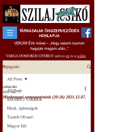
TÁRSADALMI ÖNSZERVEZŐDÉS
HONLAPJA
VERZÁR ÉVA művei – „Hogy valami nyomot
hagyjak magam után..."
VARGA DOMOKOS GYÖRGY művei
itt
és a
wikin
Bejegyzés
All Posts
szilajcsiko
All Posts
2021. dec. 7.
Mindennapi szemezgetésünk (20:26) 2021.12.07.
KIEMELT CIKKEK
Hírek, újdonságok
Tisztelt Olvasó!
Magyar Idő