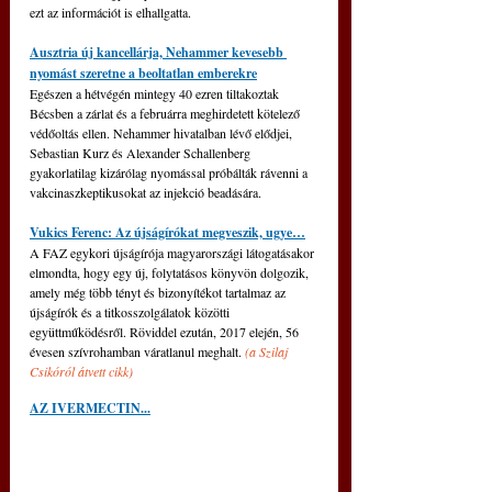
ezt az információt is elhallgatta.
Ausztria új kancellárja, Nehammer kevesebb 
nyomást szeretne a beoltatlan emberekre
Egészen a hétvégén mintegy 40 ezren tiltakoztak 
Bécsben a zárlat és a februárra meghirdetett kötelező 
védőoltás ellen. Nehammer hivatalban lévő elődjei, 
Sebastian Kurz és Alexander Schallenberg 
gyakorlatilag kizárólag nyomással próbálták rávenni a 
vakcinaszkeptikusokat az injekció beadására.
Vukics Ferenc: Az újságírókat megveszik, ugye…
A FAZ egykori újságírója magyarországi látogatásakor 
elmondta, hogy egy új, folytatásos könyvön dolgozik, 
amely még több tényt és bizonyítékot tartalmaz az 
újságírók és a titkosszolgálatok közötti 
együttműködésről. Röviddel ezután, 2017 elején, 56 
évesen szívrohamban váratlanul meghalt. 
(a Szilaj 
Csikóról átvett cikk)
AZ IVERMECTIN...