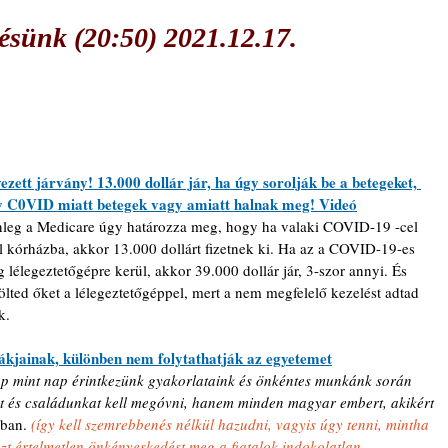
sünk (20:50) 2021.12.17.
ezett járvány! 13.000 dollár jár, ha úgy sorolják be a betegeket, 
 C0VID miatt betegek vagy amiatt halnak meg! Videó
nleg a Medicare úgy határozza meg, hogy ha valaki COVID-19 -cel 
l kórházba, akkor 13.000 dollárt fizetnek ki. Ha az a COVID-19-es 
g lélegeztetőgépre kerül, akkor 39.000 dollár jár, 3-szor annyi. És 
lted őket a lélegeztetőgéppel, mert a nem megfelelő kezelést adtad 
k.
ákjainak, különben nem folytathatják az egyetemet
p mint nap érintkezünk gyakorlataink és önkéntes munkánk során 
 és családunkat kell megóvni, hanem minden magyar embert, akikért 
sban. 
(így kell szemrebbenés nélkül hazudni, vagyis úgy tenni, mintha 
zt értelmetlen önkényeskedést meg a fiatalok indokolatlan 