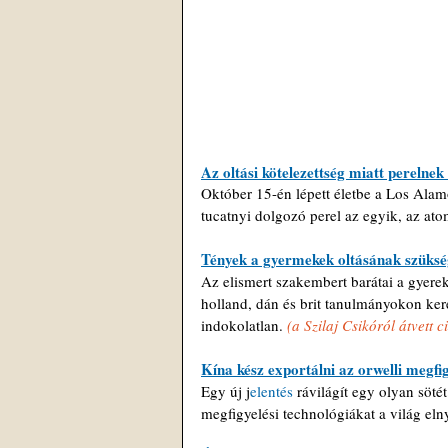
Az oltási kötelezettség miatt perelne
Október 15-én lépett életbe a Los Alamo
tucatnyi dolgozó perel az egyik, az at
Tények a gyermekek oltásának szükségt
Az elismert szakembert barátai a gyerek
holland, dán és brit tanulmányokon kere
indokolatlan. 
(a Szilaj Csikóról átvett 
Kína kész exportálni az orwelli megfig
Egy új j
elentés
 rávilágít egy olyan söté
megfigyelési technológiákat a világ el