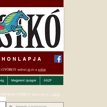
 HONLAPJA
 GYÖRGY művei
itt
és a
wikin
ség
Megjelent újságok
ÁSZF
OMOKOS GYÖRGY művei
itt
és a
wikin