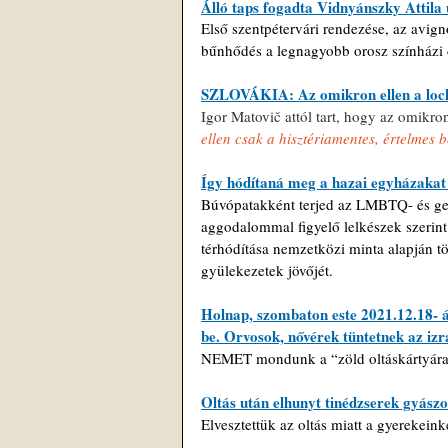
Álló taps fogadta Vidnyánszky Attila 
Első szentpétervári rendezése, az avign
bűnhődés a legnagyobb orosz színházi d
SZLOVÁKIA: Az omikron ellen a lock
Igor Matovič attól tart, hogy az omikron
ellen csak a hisztériamentes, értelmes b
Így hódítaná meg a hazai egyházakat
Búvópatakként terjed az LMBTQ- és gen
aggodalommal figyelő lelkészek szerint
térhódítása nemzetközi minta alapján tör
gyülekezetek jövőjét.
Holnap, szombaton este 2021.12.18- án 
be. Orvosok, nővérek tüntetnek az izr
NEMET mondunk a “zöld oltáskártyár
Oltás után elhunyt tinédzserek gyászol
Elvesztettük az oltás miatt a gyerekeink