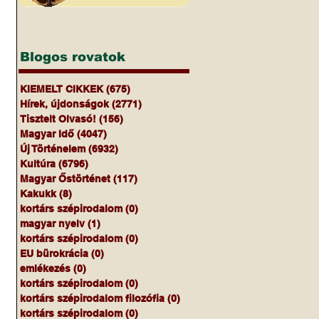
Blogos rovatok
KIEMELT CIKKEK
(675)
675 bejegyzés
Hírek, újdonságok
(2771)
2771 bejegyzés
Tisztelt Olvasó!
(156)
156 bejegyzés
Magyar Idő
(4047)
4047 bejegyzés
Új Történelem
(6932)
6932 bejegyzés
Kultúra
(6796)
6796 bejegyzés
Magyar Őstörténet
(117)
117 bejegyzés
Kakukk
(8)
8 bejegyzés
kortárs szépirodalom
(0)
0 bejegyzés
magyar nyelv
(1)
1 bejegyzés
kortárs szépirodalom
(0)
0 bejegyzés
EU bürokrácia
(0)
0 bejegyzés
emlékezés
(0)
0 bejegyzés
kortárs szépirodalom
(0)
0 bejegyzés
kortárs szépirodalom filozófia
(0)
0 bejegyzés
kortárs szépirodalom
(0)
0 bejegyzés