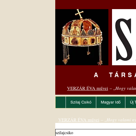
A TÁRS
VERZÁR ÉVA művei
– „
Hogy vala
Szilaj Csikó
Magyar Idő
Új 
VERZÁR ÉVA művei
– „
Hogy valami ny
szilajcsiko