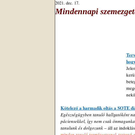
2021. dec. 17.
Mindennapi szemezgeté
Terv
hogy
Jele
kerü
bete
megö
neki
Kötelező a harmadik oltás a SOTE di
Egészségügyben tanuló hallgatóként na
páciensekkel, így nem csak önmagunkat
tanulunk és dolgozunk 
– áll az indoklá
minden tanuló természetesnek tartaná e