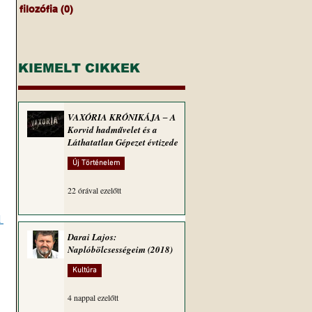
filozófia
(0)
0 bejegyzés
KIEMELT CIKKEK
VAXÓRIA KRÓNIKÁJA ‒ A
Korvid hadművelet és a
Láthatatlan Gépezet évtizede
Új Történelem
22 órával ezelőtt
 
Darai Lajos:
Naplóbölcsességeim (2018)
Kultúra
4 nappal ezelőtt