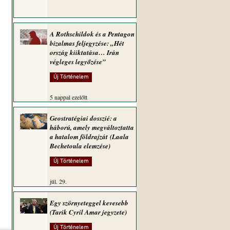
A Rothschildok és a Pentagon
bizalmas feljegyzése: „Hét
ország kiiktatása… Irán
végleges legyőzése”
Új Történelem
5 nappal ezelőtt
Geostratégiai dosszié: a
háború, amely megváltoztatta
a hatalom földrajzát (Laala
Bechetoula elemzése)
Új Történelem
júl. 29.
Egy szörnyeteggel kevesebb
(Tarik Cyril Amar jegyzete)
Új Történelem