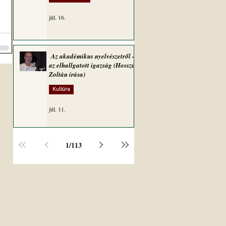
júl. 16.
Az akadémikus nyelvészetről –
az elhallgatott igazság (Hosszú
Zoltán írása)
Kultúra
júl. 11.
1
/
113