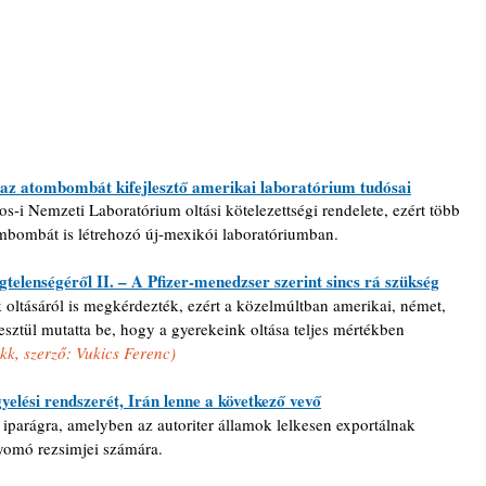
k az atombombát kifejlesztő amerikai laboratórium tudósai
s-i Nemzeti Laboratórium oltási kötelezettségi rendelete, ezért több 
ombombát is létrehozó új-mexikói laboratóriumban.
elenségéről II. – A Pfizer-menedzser szerint sincs rá szükség
 oltásáról is megkérdezték, ezért a közelmúltban amerikai, német, 
sztül mutatta be, hogy a gyerekeink oltása teljes mértékben 
cikk, szerző: Vukics Ferenc)
yelési rendszerét, Irán lenne a következő vevő
t iparágra, amelyben az autoriter államok lelkesen exportálnak 
nyomó rezsimjei számára.