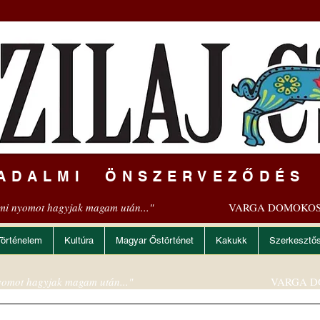
ADALMI ÖNSZERVEZŐDÉS
mi nyomot hagyjak magam után..."
VARGA DOMOKOS
Történelem
Kultúra
Magyar Őstörténet
Kakukk
Szerkesztő
omot hagyjak magam után..."
VARGA D