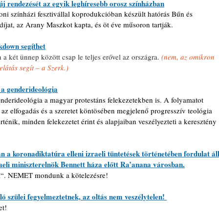
új rendezését az egyik leghíresebb orosz színházban
oni színházi fesztivállal koprodukcióban készült hatórás Bűn és 
íjat, az Arany Maszkot kapta, és öt éve műsoron tartják.
down segíthet
 a két ünnep között csap le teljes erővel az országra. 
(nem, az omikron 
elátás segít – a Szerk.)
 a genderideológia
derideológia a magyar protestáns felekezetekben is. A folyamatot 
 az elfogadás és a szeretet köntösében megjelenő progresszív teológia 
ténik, minden felekezetet érint és alapjaiban veszélyezteti a keresztény 
a koronadiktatúra elleni izraeli tüntetések történetében fordulat áll
aeli miniszterelnök Bennett háza előtt Ra’anana városban.
a“. NEMET mondunk a kötelezésre!
ó szülei fegyelmeztetnek, az oltás nem veszélytelen! 
et!