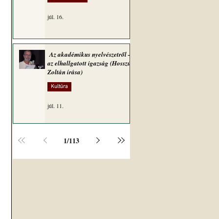
júl. 16.
Az akadémikus nyelvészetről –
az elhallgatott igazság (Hosszú
Zoltán írása)
Kultúra
júl. 11.
1
/
113