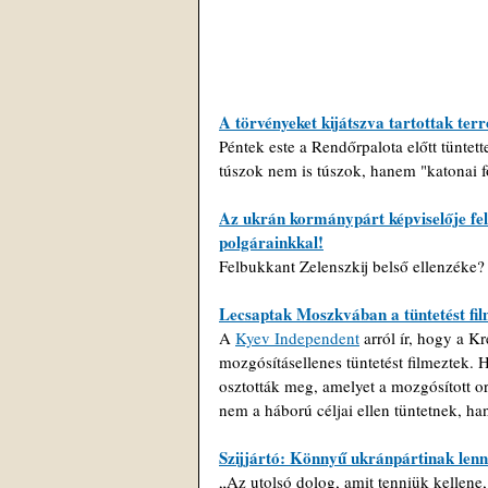
A törvényeket kijátszva tartottak ter
Péntek este a Rendőrpalota előtt tüntett
túszok nem is túszok, hanem "katonai f
Az ukrán kormánypárt képviselője fel
polgárainkkal!
Felbukkant Zelenszkij belső ellenzéke?
Lecsaptak Moszkvában a tüntetést fi
A 
Kyev Independent
 arról ír, hogy a K
mozgósításellenes tüntetést filmeztek.
osztották meg, amelyet a mozgósított or
nem a háború céljai ellen tüntetnek, ha
Szijjártó: Könnyű ukránpártinak len
„Az utolsó dolog, amit tenniük kellene