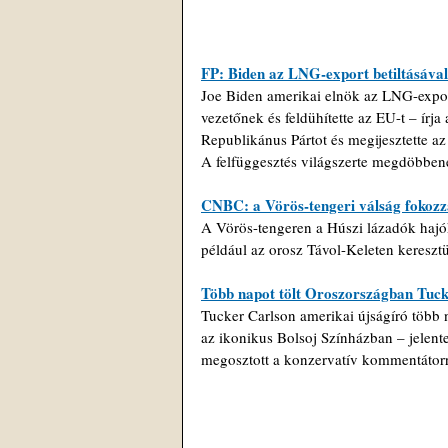
FP: Biden az LNG-export betiltásával
Joe Biden amerikai elnök az LNG-export
vezetőnek és feldühítette az EU-t – írja 
Republikánus Pártot és megijesztette az
A felfüggesztés világszerte megdöbbenést
CNBC: a Vörös-tengeri válság fokozza
A Vörös-tengeren a Húszi lázadók hajók
például az orosz Távol-Keleten kereszt
Több napot tölt Oroszországban Tuck
Tucker Carlson amerikai újságíró több n
az ikonikus Bolsoj Színházban – jelent
megosztott a konzervatív kommentátorr