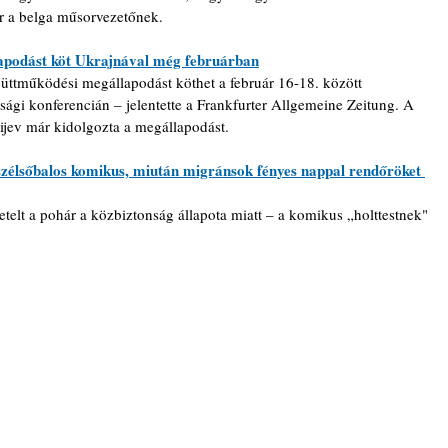
r a belga műsorvezetőnek.
apodást köt Ukrajnával még februárban
üttműködési megállapodást köthet a február 16-18. között 
gi konferencián – jelentette a Frankfurter Allgemeine Zeitung. A 
 Kijev már kidolgozta a megállapodást.
zélsőbalos komikus, miután migránsok fényes nappal rendőröket 
telt a pohár a közbiztonság állapota miatt – a komikus „holttestnek" 