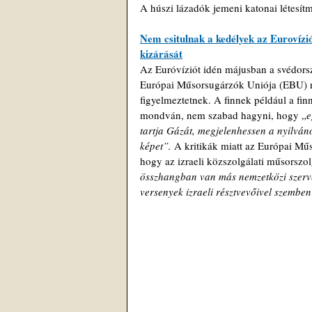
A húszi lázadók jemeni katonai létesít
Nem csitulnak a kedélyek az Eurovízió 
kizárását
Az Euróvíziót idén májusban a svédorszá
Európai Műsorsugárzók Uniója (EBU) ré
figyelmeztetnek. A finnek például a fi
mondván, nem szabad hagyni, hogy „
e
tartja Gázát, megjelenhessen a nyilvános
képet”. 
A kritikák miatt az Európai Műs
hogy az izraeli közszolgálati műsorszo
összhangban van más nemzetközi szerve
versenyek izraeli résztvevőivel szemben