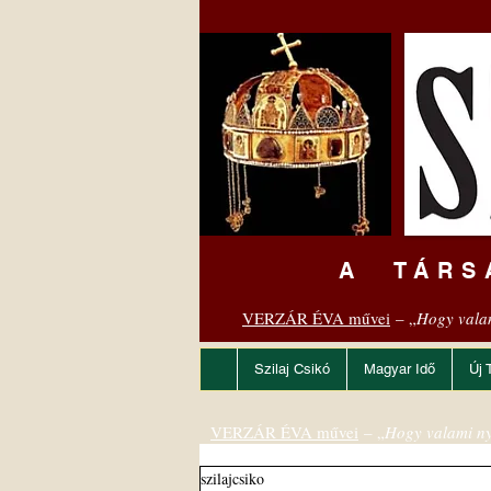
A TÁRS
VERZÁR ÉVA művei
– „
Hogy vala
Szilaj Csikó
Magyar Idő
Új 
VERZÁR ÉVA művei
– „
Hogy valami ny
szilajcsiko