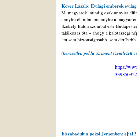
Kövér László: Evilági emberek evilági
Mi magyarok, mindig csak annyira élü
annyira él, mint amennyire a magyar e
Székely Bálon szombat este Budapesten
találkozás óta – ahogy a kalotaszegi n
lett sem biztonságosabb, sem derűsebb.
(keresetlen példa az imént szemlézett c
https://ww
339850922
Elszabadult a pokol Jemenben: éjjel 