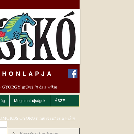
 HONLAPJA
 GYÖRGY művei
itt
és a
wikin
ség
Megjelent újságok
ÁSZF
OMOKOS GYÖRGY művei
itt
és a
wikin