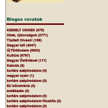
Blogos rovatok
 
KIEMELT CIKKEK
(675)
675 bejegyzés
Hírek, újdonságok
(2771)
2771 bejegyzés
Tisztelt Olvasó!
(156)
156 bejegyzés
Magyar Idő
(4047)
4047 bejegyzés
Új Történelem
(6933)
6933 bejegyzés
Kultúra
(6797)
6797 bejegyzés
Magyar Őstörténet
(117)
117 bejegyzés
Kakukk
(8)
8 bejegyzés
kortárs szépirodalom
(0)
0 bejegyzés
magyar nyelv
(1)
1 bejegyzés
kortárs szépirodalom
(0)
0 bejegyzés
EU bürokrácia
(0)
0 bejegyzés
emlékezés
(0)
0 bejegyzés
kortárs szépirodalom
(0)
0 bejegyzés
kortárs szépirodalom filozófia
(0)
0 bejegyzés
kortárs szépirodalom
(0)
0 bejegyzés