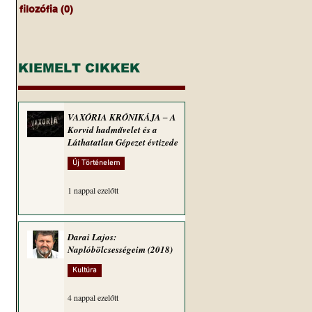
filozófia
(0)
0 bejegyzés
KIEMELT CIKKEK
VAXÓRIA KRÓNIKÁJA ‒ A
Korvid hadművelet és a
Láthatatlan Gépezet évtizede
Új Történelem
1 nappal ezelőtt
Darai Lajos:
Naplóbölcsességeim (2018)
Kultúra
4 nappal ezelőtt