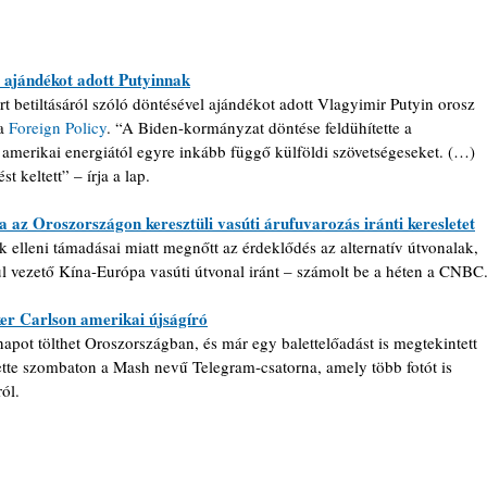
 ajándékot adott Putyinnak
 betiltásáról szóló döntésével ajándékot adott Vlagyimir Putyin orosz 
a 
Foreign Policy
. “A Biden-kormányzat döntése feldühítette a 
 amerikai energiától egyre inkább függő külföldi szövetségeseket. (…) 
 keltett” – írja a lap.
 az Oroszországon keresztüli vasúti árufuvarozás iránti keresletet
 elleni támadásai miatt megnőtt az érdeklődés az alternatív útvonalak, 
ül vezető Kína-Európa vasúti útvonal iránt – számolt be a héten a CNBC
er Carlson amerikai újságíró
apot tölthet Oroszországban, és már egy balettelőadást is megtekintett 
ette szombaton a Mash nevű Telegram-csatorna, amely több fotót is 
ól.