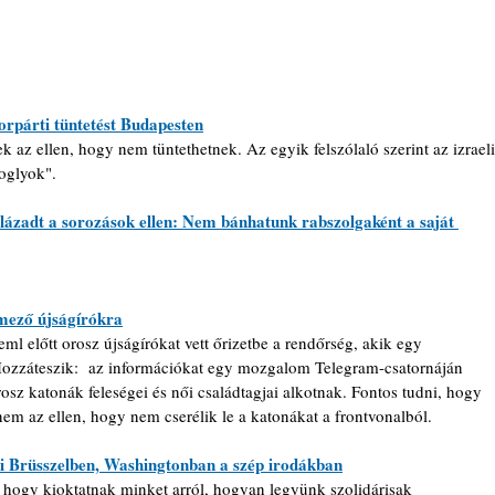
rorpárti tüntetést Budapesten
ek az ellen, hogy nem tüntethetnek. Az egyik felszólaló szerint az izraeli
oglyok".
lázadt a sorozások ellen: Nem bánhatunk rabszolgaként a saját 
lmező újságírókra
reml előtt orosz újságírókat vett őrizetbe a rendőrség, akik egy 
 Hozzáteszik:  az információkat egy mozgalom Telegram-csatornáján 
osz katonák feleségei és női családtagjai alkotnak. Fontos tudni, hogy 
nem az ellen, hogy nem cserélik le a katonákat a frontvonalból.
ni Brüsszelben, Washingtonban a szép irodákban
, hogy kioktatnak minket arról, hogyan legyünk szolidárisak 