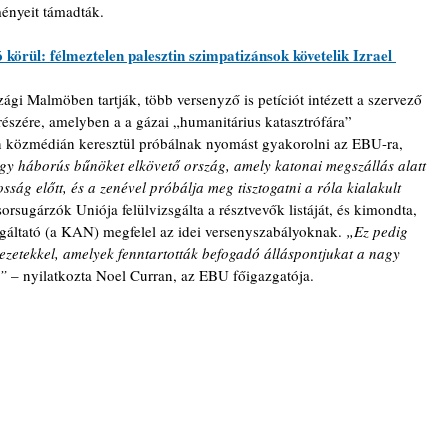
ményeit támadták.
körül: félmeztelen palesztin szimpatizánsok követelik Izrael 
gi Malmöben tartják, több versenyző is petíciót intézett a szervező 
szére, amelyben a a gázai „humanitárius katasztrófára” 
nn közmédián keresztül próbálnak nyomást gyakorolni az EBU-ra, 
gy háborús bűnöket elkövető ország, amely katonai megszállás alatt 
ság előtt, és a zenével próbálja meg tisztogatni a róla kialakult 
orsugárzók Uniója felülvizsgálta a résztvevők listáját, és kimondta, 
lgáltató (a KAN) megfelel az idei versenyszabályoknak. 
„Ez pedig 
zetekkel, amelyek fenntartották befogadó álláspontjukat a nagy 
” 
– nyilatkozta Noel Curran, az EBU főigazgatója. 