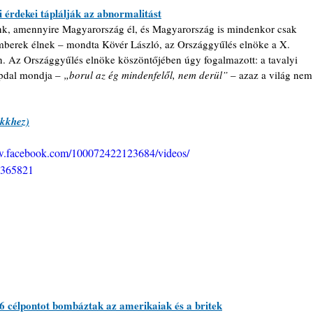
 érdekei táplálják az abnormalitást
nk, amennyire Magyarország él, és Magyarország is mindenkor csak 
mberek élnek – mondta Kövér László, az Országgyűlés elnöke a X. 
. Az Országgyűlés elnöke köszöntőjében úgy fogalmazott: a tavalyi 
épdal mondja – 
„borul az ég mindenfelől, nem derül” 
– azaz a világ nem
ikkhez)
w.facebook.com/100072422123684/videos/
365821
36 célpontot bombáztak az amerikaiak és a britek