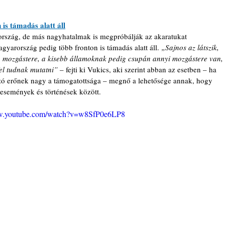
is támadás alatt áll
ország, de más nagyhatalmak is megpróbálják az akaratukat 
gyarország pedig több fronton is támadás alatt áll. 
„
Sajnos az látszik, 
 mozgástere, a kisebb államoknak pedig csupán annyi mozgástere van, 
el tudnak mutatni
” 
– fejti ki Vukics, aki szerint abban az esetben – ha 
yzó erőnek nagy a támogatottsága – megnő a lehetősége annak, hogy 
események és történések között.
ww.youtube.com/watch?v=w8SfP0e6LP8