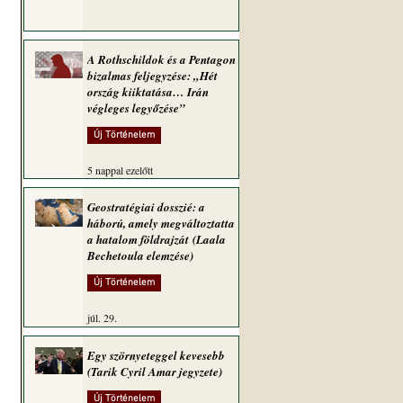
A Rothschildok és a Pentagon
bizalmas feljegyzése: „Hét
ország kiiktatása… Irán
végleges legyőzése”
 
Új Történelem
5 nappal ezelőtt
Geostratégiai dosszié: a
háború, amely megváltoztatta
a hatalom földrajzát (Laala
Bechetoula elemzése)
Új Történelem
júl. 29.
Egy szörnyeteggel kevesebb
(Tarik Cyril Amar jegyzete)
Új Történelem