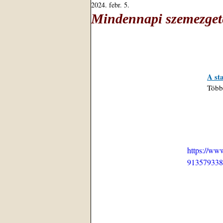
2024. febr. 5.
Mindennapi szemezgeté
A st
Több
https://ww
913579338