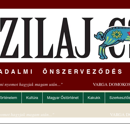
ADALMI ÖNSZERVEZŐDÉS
mi nyomot hagyjak magam után..."
VARGA DOMOKOS
Történelem
Kultúra
Magyar Őstörténet
Kakukk
Szerkesztő
omot hagyjak magam után..."
VARGA D