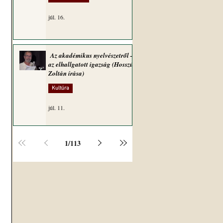
júl. 16.
.
Az akadémikus nyelvészetről –
az elhallgatott igazság (Hosszú
Zoltán írása)
Kultúra
júl. 11.
1
/
113