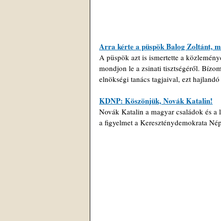
Arra kérte a püspök Balog Zoltánt, mo
A püspök azt is ismertette a közleményé
mondjon le a zsinati tisztségéről. Bízo
elnökségi tanács tagjaival, ezt hajland
KDNP: Köszönjük, Novák Katalin!
Novák Katalin a magyar családok és a l
a figyelmet a Kereszténydemokrata Né