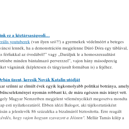
ünk ez a köztársaságosdi…
erális youtuberek
 (van ilyen szó?!) a gyermekek védelméért a beteges 
íváncsi lennék, ha a demonstráción megjelenne Dúró Dóra egy táblával, 
s férfiakkal az óvodából!” vagy „Daráljuk le a homoszexualitást 
rtönbe minden bántalmazó perverzzel”, vajon hány másodpercig 
iket vágnának (képletesen és tárgyiasult formában is) a fejéhez.
rbán üzent, keresik Novák Katalin utódját
ar szűnni az elmúlt évek egyik legkomolyabb politikai botránya, amely
 bűncselekményei nyomán robbant ki, de mára egészen más irányt vett. 
ergely Magyar Nemzetben megjelent véleménycikkét megosztva mondta 
p esti nyilatkozatáról. Ebben idézi Balogot, aki tájékoztatásként 
sán a jelenlevők 86 százaléka a bizalmáról biztosította. Erre reagált 
 kérdés, hogy vajon hogyan szavazott a Jóisten". 
Mellár Tamás kilép a 