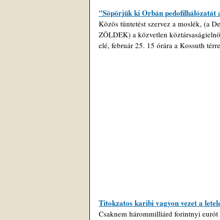
"Söpörjük ki Orbán pedofilhálózatát a
Közös tüntetést szervez a moslék, (a 
ZÖLDEK) a közvetlen köztársaságielnök
elé, február 25. 15 órára a Kossuth térre
Titokzatos karibi vagyon vezet a lete
Csaknem hárommilliárd forintnyi eurót u