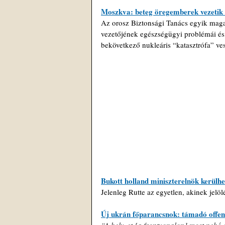
Moszkva: beteg öregemberek vezetik 
Az orosz Biztonsági Tanács egyik maga
vezetőjének egészségügyi problémái és 
bekövetkező nukleáris “katasztrófa” vesz
Bukott holland miniszterelnök kerülh
Jelenleg Rutte az egyetlen, akinek jelöl
Új ukrán főparancsnok: támadó offen
“A helyzet [a frontvonalon] most nehé