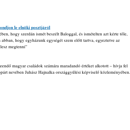
ndjon le elnöki posztjáról
ben, hogy szerdán ismét beszélt Baloggal, és ismételten azt kérte tőle, 
m abban, hogy egyházunk egységét szem előtt tartva, egyeztetve az 
ó lesz megtenni”
eendő magyar családok számára maradandó értéket alkotott – hívja fel 
ppárt nevében Juhász Hajnalka országgyűlési képviselő közleményében