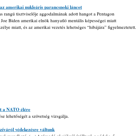
az amerikai nukleáris parancsnoki láncot
s rangú tisztviselője aggodalmának adott hangot a Pentagon 
Joe Biden amerikai elnök hanyatló mentális képességei miatt 
élye miatt, és az amerikai vezetés lehetséges “hibájára” figyelmeztetett
et a NATO élére
ése lehetőségét a szövetség vizsgálja.
zíváról védekezésre váltunk
znek mondható. (…) A támadó akciókról átálltunk a védekező 