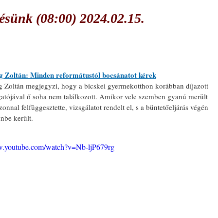
sünk (08:00) 2024.02.15.
g Zoltán: Minden reformátustól bocsánatot kérek
g Zoltán megjegyzi, hogy a bicskei gyermekotthon korábban díjazott 
gatójával ő soha nem találkozott. Amikor vele szemben gyanú merült 
azonnal felfüggesztette, vizsgálatot rendelt el, s a büntetőeljárás végén 
nbe került.
w.youtube.com/watch?v=Nb-ljP679rg