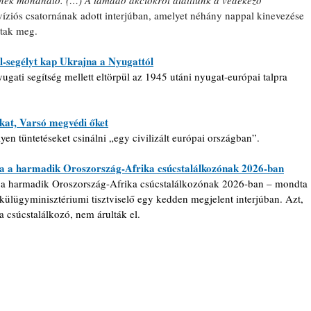
íziós csatornának adott interjúban, amelyet néhány nappal kinevezése 
ttak meg.
-segélyt kap Ukrajna a Nyugattól
gati segítség mellett eltörpül az 1945 utáni nyugat-európai talpra 
kat, Varsó megvédi őket
yen tüntetéseket csinálni „egy civilizált európai országban”.
ája a harmadik Oroszország-Afrika csúcstalálkozónak 2026-ban
ja a harmadik Oroszország-Afrika csúcstalálkozónak 2026-ban – mondta 
lügyminisztériumi tisztviselő egy kedden megjelent interjúban. Azt, 
 csúcstalálkozó, nem árulták el.