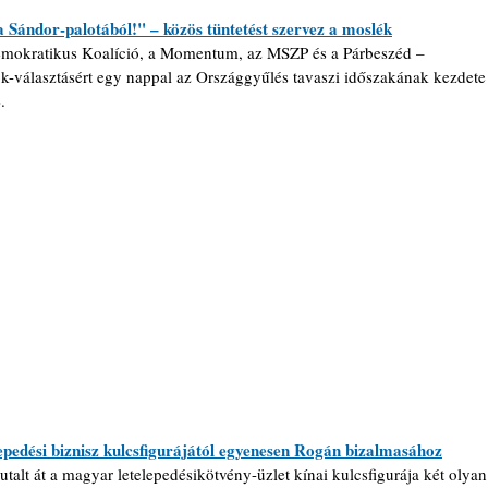
 Sándor-palotából!" – közös tüntetést szervez a moslék
Demokratikus Koalíció, a Momentum, az MSZP és a Párbeszéd – 
-választásért egy nappal az Országgyűlés tavaszi időszakának kezdete
.
lepedési biznisz kulcsfigurájától egyenesen Rogán bizalmasához
talt át a magyar letelepedésikötvény-üzlet kínai kulcsfigurája két olyan