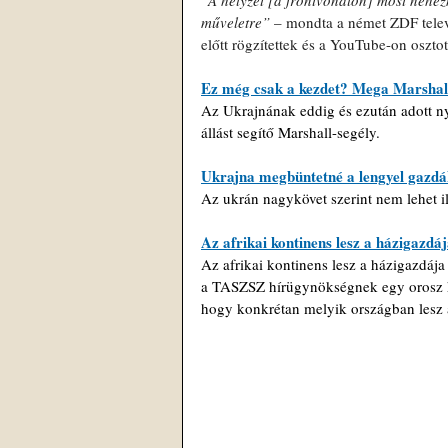
műveletre” 
– mondta a német ZDF telev
előtt rögzítettek és a YouTube-on oszto
Ez még csak a kezdet? Mega Marshall
Az Ukrajnának eddig és ezután adott nyu
állást segítő Marshall-segély.
Ukrajna megbüntetné a lengyel gazdá
Az ukrán nagykövet szerint nem lehet il
Az afrikai kontinens lesz a házigazd
Az afrikai kontinens lesz a házigazdá
a TASZSZ hírügynökségnek egy orosz kü
hogy konkrétan melyik országban lesz a