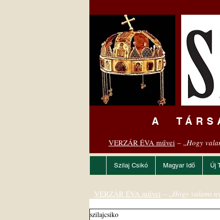
A TÁRS
VERZÁR ÉVA művei
– „
Hogy vala
Szilaj Csikó
Magyar Idő
Új 
VERZÁR ÉVA művei
– „
Hogy valami ny
szilajcsiko