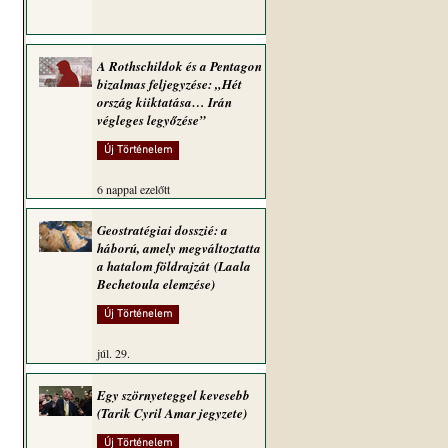
A Rothschildok és a Pentagon
bizalmas feljegyzése: „Hét
ország kiiktatása… Irán
végleges legyőzése”
Új Történelem
6 nappal ezelőtt
Geostratégiai dosszié: a
háború, amely megváltoztatta
a hatalom földrajzát (Laala
Bechetoula elemzése)
Új Történelem
júl. 29.
Egy szörnyeteggel kevesebb
(Tarik Cyril Amar jegyzete)
Új Történelem