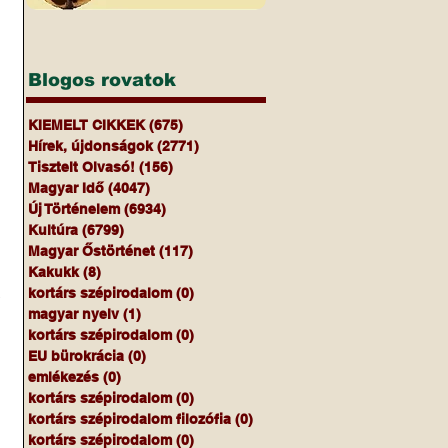
Blogos rovatok
KIEMELT CIKKEK
(675)
675 bejegyzés
Hírek, újdonságok
(2771)
2771 bejegyzés
Tisztelt Olvasó!
(156)
156 bejegyzés
Magyar Idő
(4047)
4047 bejegyzés
Új Történelem
(6934)
6934 bejegyzés
Kultúra
(6799)
6799 bejegyzés
Magyar Őstörténet
(117)
117 bejegyzés
Kakukk
(8)
8 bejegyzés
kortárs szépirodalom
(0)
0 bejegyzés
 
magyar nyelv
(1)
1 bejegyzés
kortárs szépirodalom
(0)
0 bejegyzés
EU bürokrácia
(0)
0 bejegyzés
emlékezés
(0)
0 bejegyzés
kortárs szépirodalom
(0)
0 bejegyzés
kortárs szépirodalom filozófia
(0)
0 bejegyzés
kortárs szépirodalom
(0)
0 bejegyzés