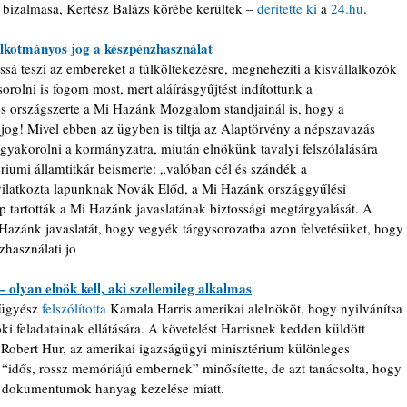
bizalmasa, Kertész Balázs körébe kerültek – 
derítette ki
 a 
24.hu
.
 alkotmányos jog a készpénzhasználat
sá teszi az embereket a túlköltekezésre, megnehezíti a kisvállalkozók 
sorolni is fogom most, mert aláírásgyűjtést indítottunk a 
és országszerte a Mi Hazánk Mozgalom standjainál is, hogy a 
og! Mivel ebben az ügyben is tiltja az Alaptörvény a népszavazás 
 gyakorolni a kormányzatra, miután elnökünk tavalyi felszólalására 
iumi államtitkár beismerte: „valóban cél és szándék a 
yilatkozta lapunknak Novák Előd, a Mi Hazánk országgyűlési 
 tartották a Mi Hazánk javaslatának biztossági megtárgyalását. A 
azánk javaslatát, hogy vegyék tárgysorozatba azon felvetésüket, hogy 
használati jo
– olyan elnök kell, aki szellemileg alkalmas
mügyész 
felszólította
 Kamala Harris amerikai alelnököt, hogy nyilvánítsa 
ki feladatainak ellátására. A követelést Harrisnek kedden küldött 
Robert Hur, az amerikai igazságügyi minisztérium különleges 
 “idős, rossz memóriájú embernek” minősítette, de azt tanácsolta, hogy 
os dokumentumok hanyag kezelése miatt.