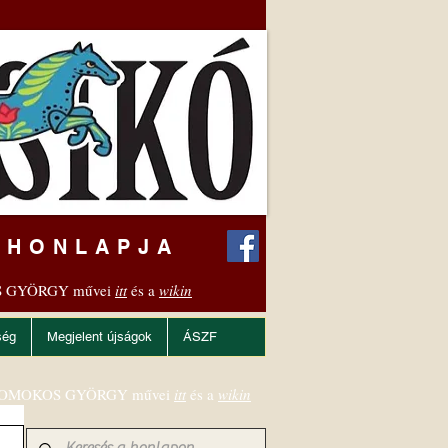
 HONLAPJA
 GYÖRGY művei
itt
és a
wikin
ség
Megjelent újságok
ÁSZF
OMOKOS GYÖRGY művei
itt
és a
wikin