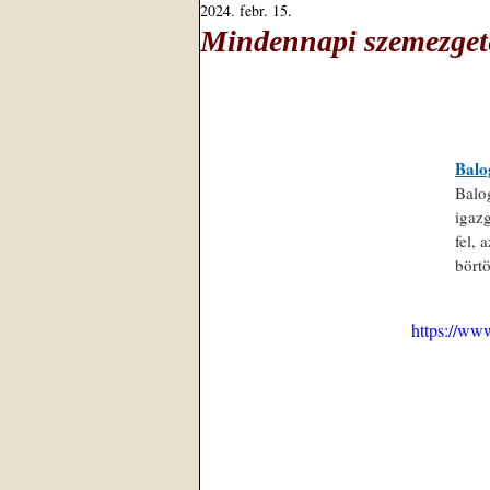
2024. febr. 15.
Mindennapi szemezgeté
Balo
Balo
igaz
fel, 
börtö
https://ww