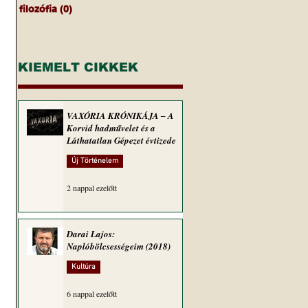
filozófia
(0)
0 bejegyzés
 
KIEMELT CIKKEK
VAXÓRIA KRÓNIKÁJA ‒ A
Korvid hadművelet és a
Láthatatlan Gépezet évtizede
Új Történelem
2 nappal ezelőtt
Darai Lajos:
Naplóbölcsességeim (2018)
Kultúra
6 nappal ezelőtt
 