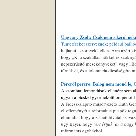
Ungváry Zsolt: Csak nem sikerül nek
Tüntetéseket szerveznek; például ballib
hajlamú „szörnyek” ellen. Arra azért k
hogy „Ki a szakállas nőkkel és szoknyá
népszerűsítő mesekönyveket” vagy „Bö
tűrnék el, és a tolerancia dicsőségére m
Percről percre: Balog nem mond le, O
A szombati lemondások ellenére sem ak
ugyan a bicskei gyermekotthon pedofil
A Fidesz-alapító műsorvezető Huth G
el véleményét a református püspök tegna
elmondta, hogy a zsinati hivatal szavazá
úgy Bayer, hogy
 "ezt értjük, az a nagy
református egyházból.