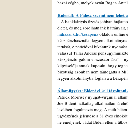
hazai cégbe, melyek aztán Rogán Antal 
Kiderült: A Fidesz szerint nem lehet
– A bankkártyás fizetés jobban hajlamos
életét, és még sorolhatnánk hátrányait, 
mihazank.hu/keszpenz
 oldalon online 
készpénzhasználat legyen alkotmányos j
tartását, e petícióval kívánunk nyomást
válaszul Tállai András pénzügyminisztér
készpénzforgalom visszaszorítása” – n
képviselője annak kapcsán, hogy tegnap
bizottság azonban nem támogatta a Mi H
legyen alkotmányba foglalva a készpénz
Államügyész: Bident el kell távolítani 
Patrick Morrisey nyugat-virginiai álla
Joe Bident fizikailag alkalmatlanná elnö
levélben fogalmazta meg. A múlt héten 
ügyészének jelentése a 81 éves elnököt
ne emeljenek vádat Biden ellen a titk