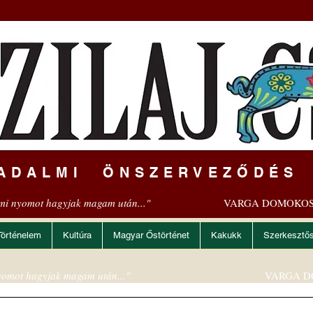
ADALMI ÖNSZERVEZŐDÉS
mi nyomot hagyjak magam után..."
VARGA DOMOKOS
Történelem
Kultúra
Magyar Őstörténet
Kakukk
Szerkesztő
omot hagyjak magam után..."
VARGA D