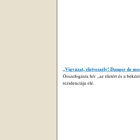
„Vigyázat, életveszély! Danger de mo
Összefogásra hív „az életért és a békéé
rezidenciája elé.