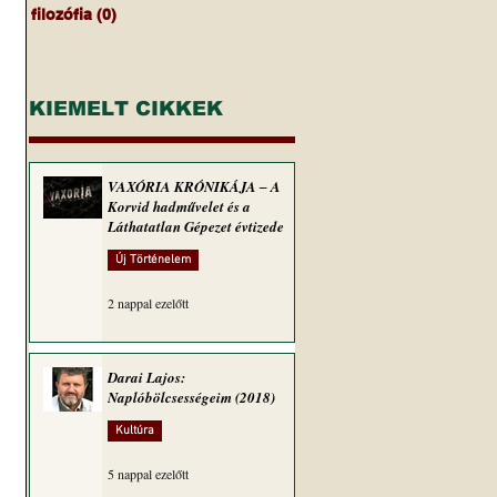
filozófia
(0)
0 bejegyzés
KIEMELT CIKKEK
VAXÓRIA KRÓNIKÁJA ‒ A
Korvid hadművelet és a
Láthatatlan Gépezet évtizede
Új Történelem
2 nappal ezelőtt
Darai Lajos:
Naplóbölcsességeim (2018)
Kultúra
5 nappal ezelőtt