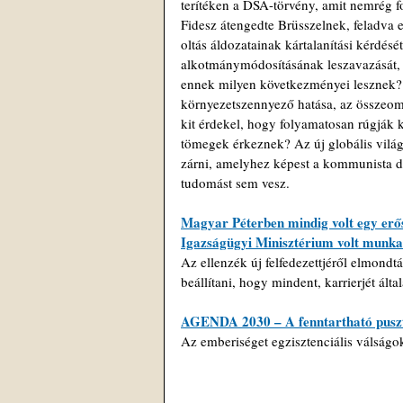
terítéken a DSA-törvény, amit nemrég fo
Fidesz átengedte Brüsszelnek, feladva e
oltás áldozatainak kártalanítási kérdé
alkotmánymódosításának leszavazását, é
ennek milyen következményei lesznek?
környezetszennyező hatása, az összeom
kit érdekel, hogy folyamatosan rúgják k
tömegek érkeznek? Az új globális világ
zárni, amelyhez képest a kommunista di
tudomást sem vesz.
Magyar Péterben mindig volt egy erős 
Igazságügyi Minisztérium volt munka
Az ellenzék új felfedezettjéről elmondt
beállítani, hogy mindent, karrierjét ált
AGENDA 2030 – A fenntartható puszt
Az emberiséget egzisztenciális válságok