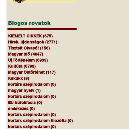
 
Blogos rovatok
KIEMELT CIKKEK
(675)
675 bejegyzés
Hírek, újdonságok
(2771)
2771 bejegyzés
Tisztelt Olvasó!
(156)
156 bejegyzés
Magyar Idő
(4047)
4047 bejegyzés
Új Történelem
(6933)
6933 bejegyzés
Kultúra
(6799)
6799 bejegyzés
Magyar Őstörténet
(117)
117 bejegyzés
Kakukk
(8)
8 bejegyzés
kortárs szépirodalom
(0)
0 bejegyzés
magyar nyelv
(1)
1 bejegyzés
kortárs szépirodalom
(0)
0 bejegyzés
EU bürokrácia
(0)
0 bejegyzés
emlékezés
(0)
0 bejegyzés
kortárs szépirodalom
(0)
0 bejegyzés
kortárs szépirodalom filozófia
(0)
0 bejegyzés
kortárs szépirodalom
(0)
0 bejegyzés