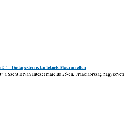
rt!” – Budapesten is tüntetnek Macron ellen
rt” a Szent István Intézet március 25-én, Franciaország nagyköveti 