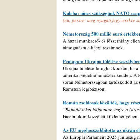
Kuleba: nincs szükségünk NATO-csap
(nu, persze; meg nyugati fegyverekre sin
Németország 500 millió euró értékben 
A hazai munkaerő- és lőszerhiány ellenér
támogatásra a kijevi rezsimnek.
Pentagon: Ukrajna túlélése veszélybe
Ukrajna túlélése foroghat kockán, ha a 
amerikai védelmi miniszter kedden. A Pe
során Németországban tartózkodott az 
Ramstein légibázison.
Román zsoldosok közölték, hogy részt
“Rajtaütéseket hajtottunk végre a (orosz
Facebookon közzétett közleményében.
Az EU meghosszabbította az ukrán é
Az Európai Parlament 2025 júniusáig m