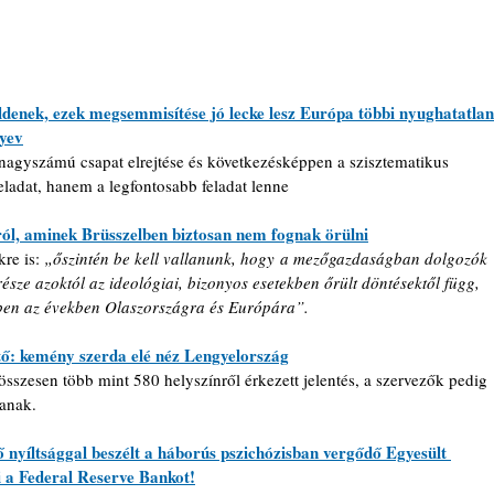
ldenek, ezek megsemmisítése jó lecke lesz Európa többi nyughatatlan
yev
nagyszámú csapat elrejtése és következésképpen a szisztematikus 
adat, hanem a legfontosabb feladat lenne
l, aminek Brüsszelben biztosan nem fognak örülni
re is: 
„őszintén be kell vallanunk, hogy a mezőgazdaságban dolgozók 
sze azoktól az ideológiai, bizonyos esetekben őrült döntésektől függ, 
ekben az években Olaszországra és Európára”.
ető: kemény szerda elé néz Lengyelország
összesen több mint 580 helyszínről érkezett jelentés, a szervezők pedig 
tanak.
yíltsággal beszélt a háborús pszichózisban vergődő Egyesült 
ni a Federal Reserve Bankot!