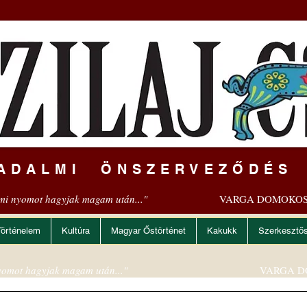
ADALMI ÖNSZERVEZŐDÉS
mi nyomot hagyjak magam után..."
VARGA DOMOKOS
Történelem
Kultúra
Magyar Őstörténet
Kakukk
Szerkesztő
omot hagyjak magam után..."
VARGA D