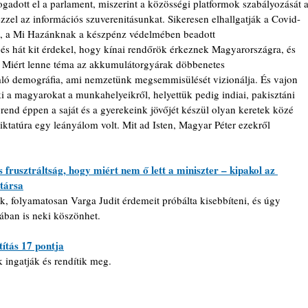
gadott el a parlament, miszerint a közösségi platformok szabályozását a
zzel az információs szuverenitásunkat. Sikeresen elhallgatják a Covid-
sét, a Mi Hazánknak a készpénz védelmében beadott 
s hát kit érdekel, hogy kínai rendőrök érkeznek Magyarországra, és 
 Miért lenne téma az akkumulátorgyárak döbbenetes 
ló demográfia, ami nemzetünk megsemmisülését vizionálja. És vajon 
i a magyarokat a munkahelyeikről, helyettük pedig indiai, pakisztáni 
rend éppen a saját és a gyerekeink jövőjét készül olyan keretek közé 
ktatúra egy leányálom volt. Mit ad Isten, Magyar Péter ezekről 
frusztráltság, hogy miért nem ő lett a miniszter – kipakol az 
társa
ák, folyamatosan Varga Judit érdemeit próbálta kisebbíteni, és úgy 
alában is neki köszönhet.
ítás 17 pontja
 ingatják és rendítik meg.