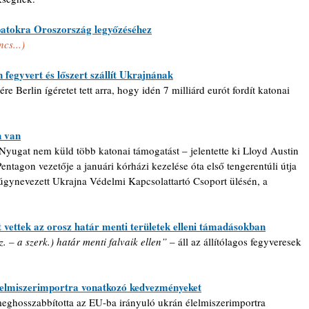
atokra Oroszország legyőzéséhez
cs...)
fegyvert és lőszert szállít Ukrajnának
e Berlin ígéretet tett arra, hogy idén 7 milliárd eurót fordít katonai 
n van
Nyugat nem küld több katonai támogatást – jelentette ki Lloyd Austin 
ntagon vezetője a januári kórházi kezelése óta első tengerentúli útja 
úgynevezett Ukrajna Védelmi Kapcsolattartó Csoport ülésén, a 
 vettek az orosz határ menti területek elleni támadásokban
. – a szerk.) határ menti falvaik ellen” 
– áll az állítólagos fegyveresek 
lelmiszerimportra vonatkozó kedvezményeket
eghosszabbította az EU-ba irányuló ukrán élelmiszerimportra 