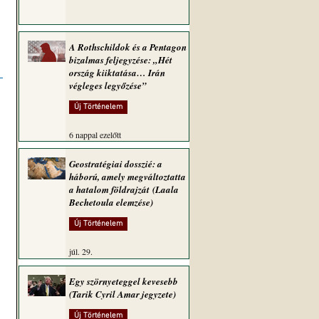
A Rothschildok és a Pentagon
bizalmas feljegyzése: „Hét
 
ország kiiktatása… Irán
végleges legyőzése”
Új Történelem
6 nappal ezelőtt
Geostratégiai dosszié: a
háború, amely megváltoztatta
a hatalom földrajzát (Laala
Bechetoula elemzése)
Új Történelem
júl. 29.
Egy szörnyeteggel kevesebb
(Tarik Cyril Amar jegyzete)
Új Történelem