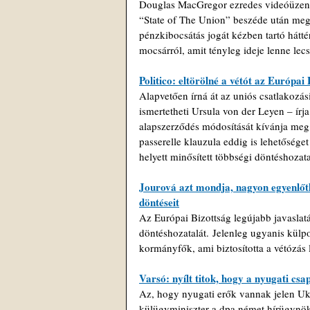
Douglas MacGregor ezredes videóüzenet
“State of The Union” beszéde után megl
pénzkibocsátás jogát kézben tartó hátt
mocsárról, amit tényleg ideje lenne lec
Politico: eltörölné a vétót az Európai 
Alapvetően írná át az uniós csatlakozási
ismertetheti Ursula von der Leyen – írj
alapszerződés módosítását kívánja meg, 
passerelle klauzula eddig is lehetősége
helyett minősített többségi döntéshozat
Jourová azt mondja, nagyon egyenlőtle
döntéseit
Az Európai Bizottság legújabb javaslat
döntéshozatalát. Jelenleg ugyanis külp
kormányfők, ami biztosította a vétózás
Varsó: nyílt titok, hogy a nyugati c
Az, hogy nyugati erők vannak jelen Uk
külügyminiszter a dpa német hírügynö