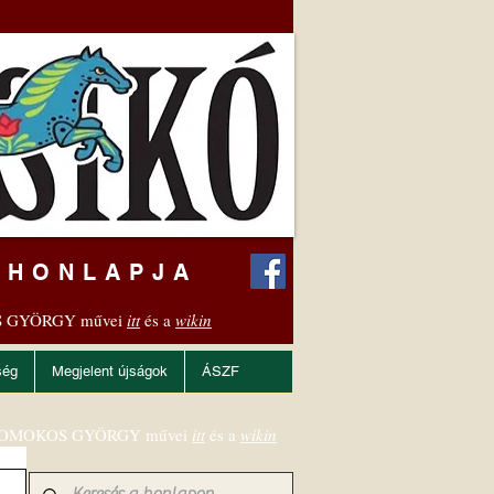
 HONLAPJA
 GYÖRGY művei
itt
és a
wikin
ség
Megjelent újságok
ÁSZF
OMOKOS GYÖRGY művei
itt
és a
wikin