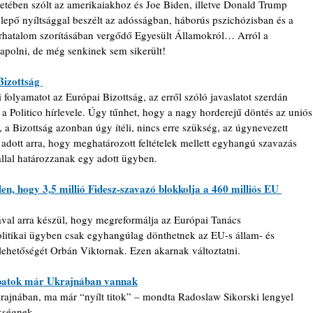
ében szólt az amerikaiakhoz és Joe Biden, illetve Donald Trump 
epő nyíltsággal beszélt az adósságban, háborús pszichózisban és a 
érhatalom szorításában vergődő Egyesült Államokról… Arról a 
sapolni, de még senkinek sem sikerült!
Bizottság 
 folyamatot az Európai Bizottság, az erről szóló javaslatot szerdán 
a a Politico hírlevele. Úgy tűnhet, hogy a nagy horderejű döntés az uniós
a Bizottság azonban úgy ítéli, nincs erre szükség, az úgynevezett 
t adott arra, hogy meghatározott feltételek mellett egyhangú szavazás 
allal határozzanak egy adott ügyben.
n, hogy 3,5 millió Fidesz-szavazó blokkolja a 460 milliós EU 
ával arra készül, hogy megreformálja az Európai Tanács 
olitikai ügyben csak egyhangúlag dönthetnek az EU-s állam- és 
 lehetőségét Orbán Viktornak. Ezen akarnak változtatni.
sapatok már Ukrajnában vannak
rajnában, ma már “nyílt titok” – mondta Radoslaw Sikorski lengyel 
kségnek.