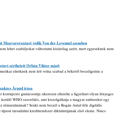
int Magyarországot védik Von der Leyennel szemben
nem lehet szabályokat változtatni kizárólag azért, mert egyeseknek nem 
nyt sérthetett Orbán Viktor miatt
amerikai elnöknek nem lett volna szabad a békéről beszélgetnie a 
zakács Árpád írása
 korrupciós gumicsontja sikeresen elterelte a figyelmet olyan lényeges 
ra kerülő WHO-szerződés, ami kiszolgáltatja a magyar embereket egy 
usz rémuralmának? Senki nem beszél a Rogán Antal-féle digitális 
i típusú társadalmi kreditrendszer diktatúrájának első eleme. Nincs 