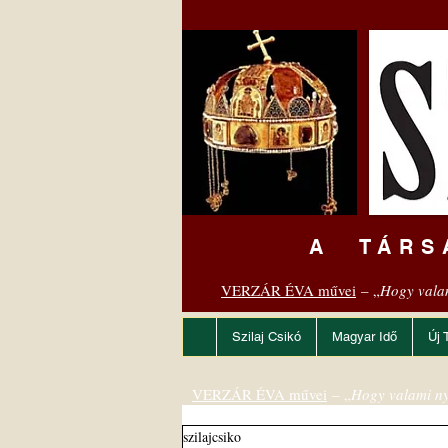
A TÁRS
VERZÁR ÉVA művei
– „
Hogy vala
Szilaj Csikó
Magyar Idő
Új 
VERZÁR ÉVA művei
– „
Hogy valami ny
szilajcsiko