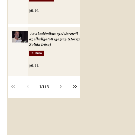
júl. 16.
Az akadémikus nyelvészetről –
az elhallgatott igazság (Hosszú
Zoltán írása)
 
Kultúra
júl. 11.
1
/
113