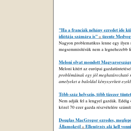
"Ha a franciák néhány ezredet ide kü
idiótája számára is" 
–
 üzente Medveg
Nagyon problematikus lenne egy ilyen 
megsemmisítésük nem a legnehezebb fel
Meloni olyat mondott Magyarországró
Meloni kitért az európai gazdatüntetések
problémáinak egy jól meghatározható ré
amelyeket a baloldal kényszerített ez
Több száz helyszín, több tízezer tünt
Nem adják fel a lengyel gazdák. 
Eddig 
közel 70 ezer gazda részvételére számí
Douglas MacGregor ezredes, meglepő n
Államokról 
–
 Ellenőrzés alá kell von