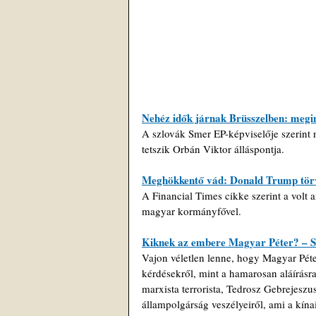
Nehéz idők járnak Brüsszelben: meg
A szlovák Smer EP-képviselője szerint 
tetszik Orbán Viktor álláspontja.
Meghökkentő vád: Donald Trump törvé
A Financial Times cikke szerint a volt 
magyar kormányfővel.
Kiknek az embere Magyar Péter? – S
Vajon véletlen lenne, hogy Magyar Péter
kérdésekről, mint a hamarosan aláírás
marxista terrorista, Tedrosz Gebrejesz
állampolgárság veszélyeiről, ami a kína