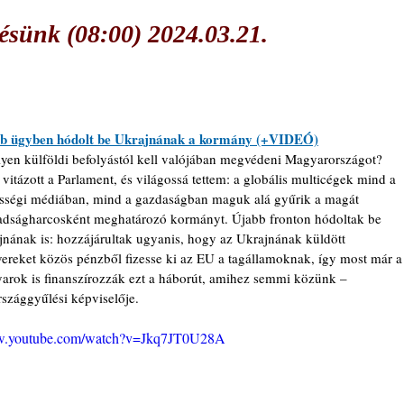
sünk (08:00) 2024.03.21.
b ügyben hódolt be Ukrajnának a kormány (+VIDEÓ)
lyen külföldi befolyástól kell valójában megvédeni Magyarországot? 
 vitázott a Parlament, és világossá tettem: a globális multicégek mind a 
sségi médiában, mind a gazdaságban maguk alá gyűrik a magát 
adságharcosként meghatározó kormányt. Újabb fronton hódoltak be 
jnának is: hozzájárultak ugyanis, hogy az Ukrajnának küldött 
vereket közös pénzből fizesse ki az EU a tagállamoknak, így most már a
arok is finanszírozzák ezt a háborút, amihez semmi közünk – 
szággyűlési képviselője.
ww.youtube.com/watch?v=Jkq7JT0U28A