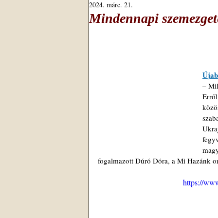
2024. márc. 21.
Mindennapi szemezgeté
Újab
– Mi
Erről
közö
szab
Ukra
fegy
magy
fogalmazott Dúró Dóra, a Mi Hazánk or
https://w