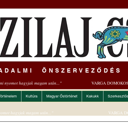
ADALMI ÖNSZERVEZŐDÉS
mi nyomot hagyjak magam után..."
VARGA DOMOKOS
Történelem
Kultúra
Magyar Őstörténet
Kakukk
Szerkesztő
omot hagyjak magam után..."
VARGA D