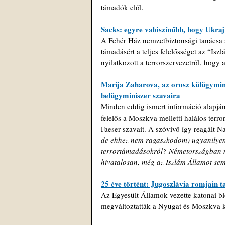
támadók elől.
Sacks: egyre valószínűbb, hogy Ukra
A Fehér Ház nemzetbiztonsági tanácsa s
támadásért a teljes felelősséget az “Is
nyilatkozott a terrorszervezetről, hogy
Marija Zaharova, az orosz külügymini
belügyminiszer szavaira
Minden eddig ismert információ alapján
felelős a Moszkva melletti halálos terr
Faeser szavait. A szóvivő így reagált N
de ehhez nem ragaszkodom) ugyanilyen 
terrortámadásokról? Németországban más
hivatalosan, még az Iszlám Államot sem
25 éve történt: Jugoszlávia romjain 
Az Egyesült Államok vezette katonai blo
megváltoztatták a Nyugat és Moszkva kö