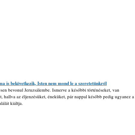
ma is bekövetkezik, Isten nem mond le a szeretetünkről
sen bevonul Jeruzsálembe. Ismerve a későbbi történéseket, van 
t, hallva az éljenzésüket, éneküket, pár nappal később pedig ugyanez a
álát kiáltja.