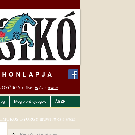
 HONLAPJA
 GYÖRGY művei
itt
és a
wikin
ség
Megjelent újságok
ÁSZF
OMOKOS GYÖRGY művei
itt
és a
wikin