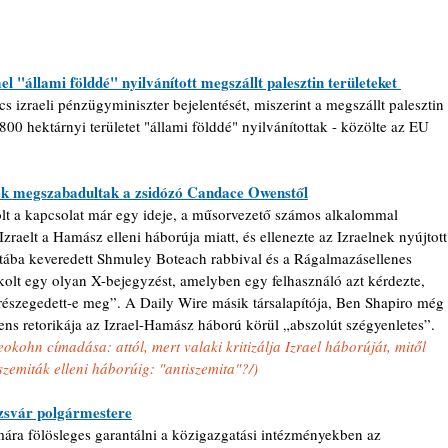
el "állami földdé" nyilvánított megszállt palesztin területeket 
s izraeli pénzügyminiszter bejelentését, miszerint a megszállt palesztin 
800 hektárnyi területet "állami földdé" nyilvánítottak - közölte az EU 
ék megszabadultak a zsidózó Candace Owenstől
olt a kapcsolat már egy ideje, a műsorvezető számos alkalommal 
Izraelt a Hamász elleni háborúja miatt, és ellenezte az Izraelnek nyújtott
tába keveredett Shmuley Boteach rabbival és a Rágalmazásellenes 
kolt egy olyan X-bejegyzést, amelyben egy felhasználó azt kérdezte, 
részegedett-e meg”. A Daily Wire másik társalapítója, Ben Shapiro még 
s retorikája az Izrael-Hamász háború körül „abszolút szégyenletes”. 
okohn címadása: attól, mert valaki kritizálja Izrael háborúját, mitől 
szemiták elleni háborúig: "antiszemita"?/)
zsvár polgármestere
ára fölösleges garantálni a közigazgatási intézményekben az 