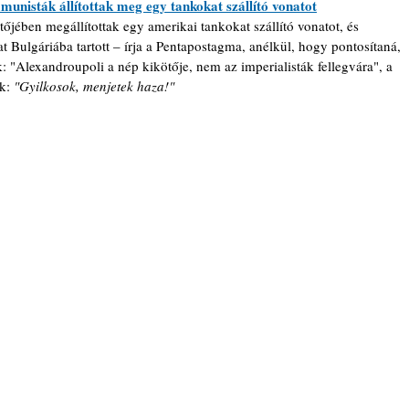
nisták állítottak meg egy tankokat szállító vonatot
jében megállítottak egy amerikai tankokat szállító vonatot, és 
t Bulgáriába tartott 
–
 írja a Pentapostagma, anélkül, hogy pontosítaná, 
: "Alexandroupoli a nép kikötője, nem az imperialisták fellegvára", a 
k: 
"Gyilkosok, menjetek haza!"