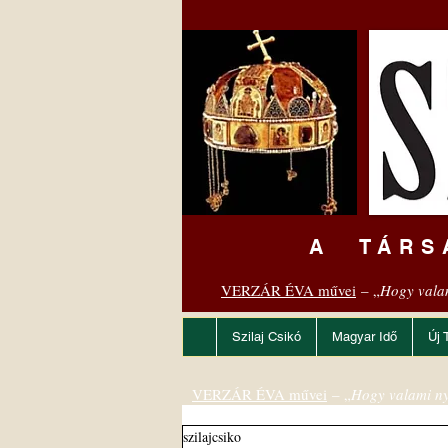
A TÁRS
VERZÁR ÉVA művei
– „
Hogy vala
Szilaj Csikó
Magyar Idő
Új 
VERZÁR ÉVA művei
– „
Hogy valami ny
szilajcsiko