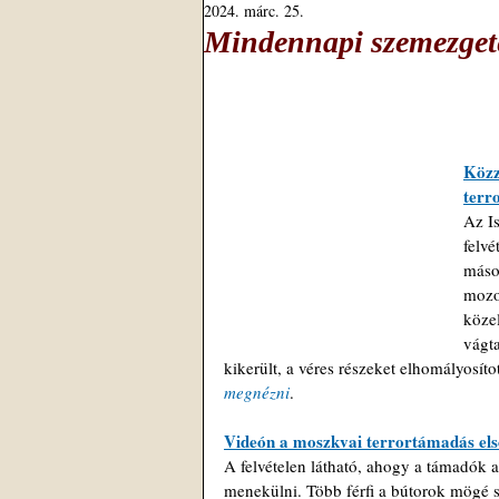
2024. márc. 25.
Mindennapi szemezgeté
Közz
terr
Az I
felvé
máso
mozo
közel
vágta
kikerült, a véres részeket elhomályosíto
megnézni
.
Videón a moszkvai terrortámadás első
A felvételen látható, ahogy a támadók 
menekülni. Több férfi a bútorok mögé s