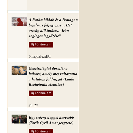
A Rothschildok és a Pentagon
bizalmas feljegyzése: „Hét
 
ország kiiktatása… Irán
végleges legyőzése”
Új Történelem
6 nappal ezelőtt
Geostratégiai dosszié: a
háború, amely megváltoztatta
a hatalom földrajzát (Laala
Bechetoula elemzése)
Új Történelem
júl. 29.
Egy szörnyeteggel kevesebb
(Tarik Cyril Amar jegyzete)
Új Történelem