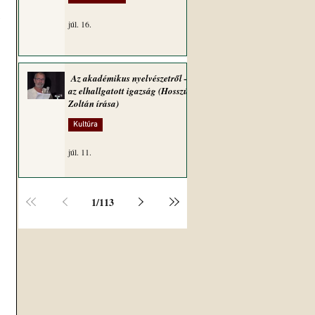
 
júl. 16.
Az akadémikus nyelvészetről –
az elhallgatott igazság (Hosszú
Zoltán írása)
Kultúra
júl. 11.
1
/
113