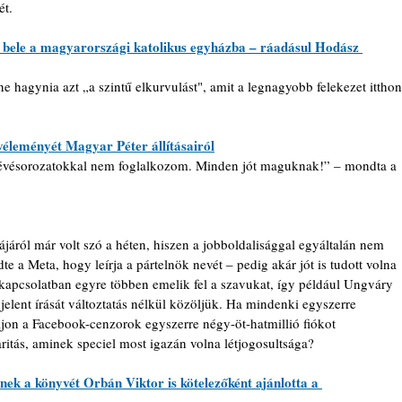
ét.
t bele a magyarországi katolikus egyházba – ráadásul Hodász 
 hagynia azt „a szintű elkurvulást", amit a legnagyobb felekezet itthon
éleményét Magyar Péter állításairól
évésorozatokkal nem foglalkozom. Minden jót maguknak!” – mondta a 
járól már volt szó a héten, hiszen a jobboldalisággal egyáltalán nem 
 a Meta, hogy leírja a pártelnök nevét – pedig akár jót is tudott volna 
 kapcsolatban egyre többen emelik fel a szavukat, így például Ungváry 
jelent írását változtatás nélkül közöljük. Ha mindenki egyszerre 
ajon a Facebook-cenzorok egyszerre négy-öt-hatmillió fiókot 
ritás, aminek speciel most igazán volna létjogosultsága?
nek a könyvét Orbán Viktor is kötelezőként ajánlotta a 