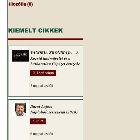
filozófia
(0)
0 bejegyzés
KIEMELT CIKKEK
VAXÓRIA KRÓNIKÁJA ‒ A
Korvid hadművelet és a
Láthatatlan Gépezet évtizede
 
Új Történelem
3 nappal ezelőtt
Darai Lajos:
Naplóbölcsességeim (2018)
Kultúra
6 nappal ezelőtt