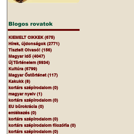
Blogos rovatok
KIEMELT CIKKEK
(675)
675 bejegyzés
Hírek, újdonságok
(2771)
2771 bejegyzés
Tisztelt Olvasó!
(156)
156 bejegyzés
Magyar Idő
(4047)
4047 bejegyzés
Új Történelem
(6934)
6934 bejegyzés
Kultúra
(6799)
6799 bejegyzés
Magyar Őstörténet
(117)
117 bejegyzés
Kakukk
(8)
8 bejegyzés
kortárs szépirodalom
(0)
0 bejegyzés
magyar nyelv
(1)
1 bejegyzés
kortárs szépirodalom
(0)
0 bejegyzés
EU bürokrácia
(0)
0 bejegyzés
emlékezés
(0)
0 bejegyzés
kortárs szépirodalom
(0)
0 bejegyzés
kortárs szépirodalom filozófia
(0)
0 bejegyzés
kortárs szépirodalom
(0)
0 bejegyzés