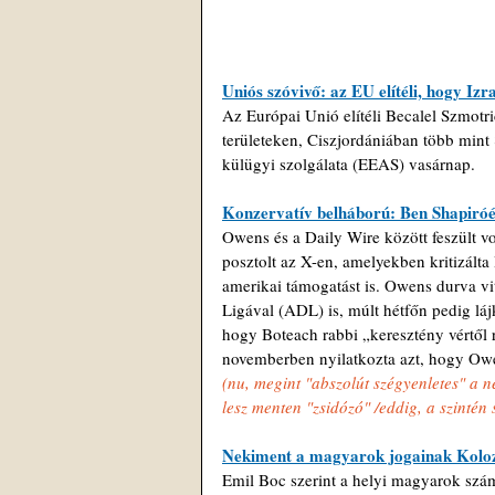
Uniós szóvivő: az EU elítéli, hogy Izra
Az Európai Unió elítéli Becalel Szmotric
területeken, Ciszjordániában több mint 
külügyi szolgálata (EEAS) vasárnap.
Konzervatív belháború: Ben Shapiró
Owens és a Daily Wire között feszült v
posztolt az X-en, amelyekben kritizálta 
amerikai támogatást is. Owens durva vi
Ligával (ADL) is, múlt hétfőn pedig láj
hogy Boteach rabbi „keresztény vértől 
novemberben nyilatkozta azt, hogy Owen
(nu, megint "abszolút szégyenletes" a ne
lesz menten "zsidózó" /eddig, a szintén 
Nekiment a magyarok jogainak Kolo
Emil Boc szerint a helyi magyarok szám