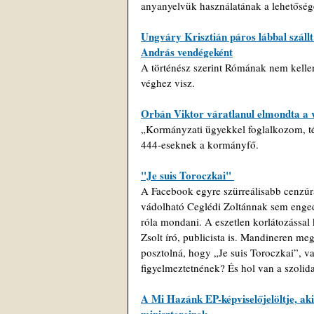
anyanyelvük használatának a lehetőség
Ungváry Krisztián páros lábbal száll
András vendégeként
A történész szerint Rómának nem kellene
véghez visz.
Orbán Viktor váratlanul elmondta a v
„Kormányzati ügyekkel foglalkozom, t
444-eseknek a kormányfő.
"Je suis Toroczkai" 
A Facebook egyre szürreálisabb cenzúrá
vádolható Ceglédi Zoltánnak sem engedte
róla mondani. A eszetlen korlátozással
Zsolt író, publicista is. Mandineren meg
posztolná, hogy „Je suis Toroczkai”, v
figyelmeztetnének? És hol van a szolida
A Mi Hazánk EP-képviselőjelöltje, aki