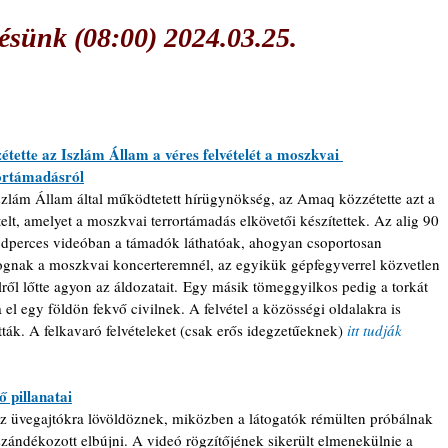
sünk (08:00) 2024.03.25.
étette az Iszlám Állam a véres felvételét a moszkvai 
ortámadásról
szlám Állam által működtetett hírügynökség, az Amaq közzétette azt a 
telt, amelyet a moszkvai terrortámadás elkövetői készítettek. Az alig 90 
dperces videóban a támadók láthatóak, ahogyan csoportosan 
gnak a moszkvai koncerteremnél, az egyikük gépfegyverrel közvetlen 
ről lőtte agyon az áldozatait. Egy másik tömeggyilkos pedig a torkát 
 el egy földön fekvő civilnek. A felvétel a közösségi oldalakra is 
tták. A felkavaró felvételeket (csak erős idegzetűeknek) 
itt tudják 
 pillanatai
az üvegajtókra lövöldöznek, miközben a látogatók rémülten próbálnak 
zándékozott elbújni. A videó rögzítőjének sikerült elmenekülnie a 