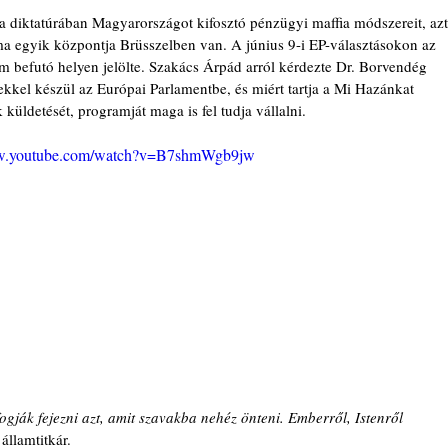
ta diktatúrában Magyarországot kifosztó pénzügyi maffia módszereit, azt
ma egyik központja Brüsszelben van. A június 9-i EP-választásokon az 
 befutó helyen jelölte. Szakács Árpád arról kérdezte Dr. Borvendég 
kkel készül az Európai Parlamentbe, és miért tartja a Mi Hazánkat 
 küldetését, programját maga is fel tudja vállalni.
ww.youtube.com/watch?v=B7shmWgb9jw
ogják fejezni azt, amit szavakba nehéz önteni. Emberről, Istenről 
államtitkár.