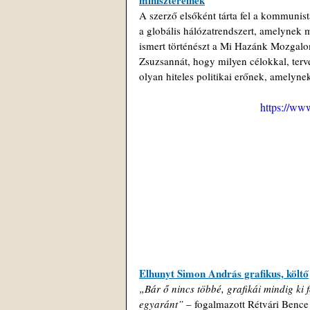
minisztereinek
A szerző elsőként tárta fel a kommunis
a globális hálózatrendszert, amelynek 
ismert történészt a Mi Hazánk Mozgalom
Zsuzsannát, hogy milyen célokkal, terve
olyan hiteles politikai erőnek, amelynek
https://w
Elhunyt Simon András grafikus, költő
„Bár ő nincs többé, grafikái mindig ki f
egyaránt”
 – fogalmazott Rétvári Bence 