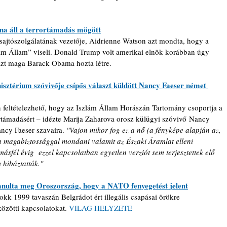
jna áll a terrortámadás mögött
ajtószolgálatának vezetője, Aidrienne Watson azt mondta, hogy a 
zlám Állam” viseli. Donald Trump volt amerikai elnök korábban úgy 
 azt maga Barack Obama hozta létre.
sztérium szóvivője csípős választ küldött Nancy Faeser német 
 feltételezhető, hogy az Iszlám Állam Horászán Tartomány csoportja a 
ortámadásért – idézte Marija Zaharova orosz külügyi szóvivő Nancy 
ancy Faeser szavaira. 
"
Vajon mikor fog ez a nő (a fényképe alapján az, 
magabiztossággal mondani valamit az Északi Áramlat elleni 
fél évig  ezzel kapcsolatban egyetlen verziót sem terjesztettek elő 
 hibáztatták."
tanulta meg Oroszország, hogy a NATO fenyegetést jelent
kk 1999 tavaszán Belgrádot ért illegális csapásai örökre 
zötti kapcsolatokat. 
VILAG HELYZETE