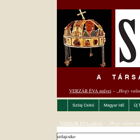
A TÁRS
VERZÁR ÉVA művei
– „
Hogy vala
Szilaj Csikó
Magyar Idő
Új 
VERZÁR ÉVA művei
– „
Hogy valami ny
szilajcsiko