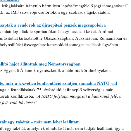
 lefoglalására irányuló bármilyen lépést “megfelelő jogi támogatással” 
ck, az IMF szóvivője csütörtökön egy szokásos tájékoztatón.
ecsaptak a rendőrök az újraépítési pénzek megcsapolóira
 miatt foglaltak le sportautókat és egy luxuscikkeket.
A római 
núsítottat tartóztatott le Olaszországban, Ausztriában, Romániában és 
helyreállítási összegeihez kapcsolódó tömeges csalások ügyében 
llító hajót állítottak meg Németországban
az Egyesült Államok nyerészkedik a háborús körülményeken.
te, már a közvetlen konfrontáció szintjén vannak a NATO-val
a a fennállásának 75. évfordulóját ünneplő szövetség is már 
örüli konfliktusba. 
„A NATO folytatja mozgását a határaink felé, a 
 felé való bővítését”
ált egy rakétát – már nem lehet leállítani 
lt egy rakétát, amelynek elindulását már nem tudják leállítani, így a 