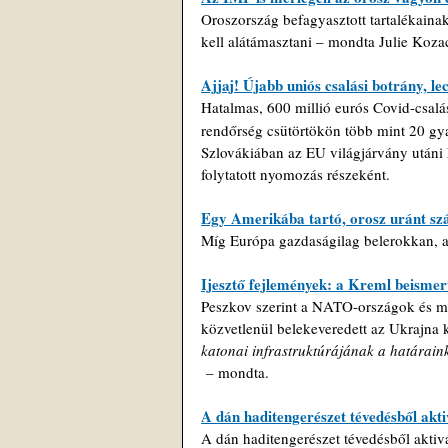
Oroszország befagyasztott tartalékainak
kell alátámasztani – mondta Julie Koza
Ajjaj! Újabb uniós csalási botrány, l
Hatalmas, 600 millió eurós Covid-csalás
rendőrség csütörtökön több mint 20 gya
Szlovákiában az EU világjárvány utáni 
folytatott nyomozás részeként.
Egy Amerikába tartó, orosz uránt szá
Míg Európa gazdaságilag belerokkan, 
Ijesztő fejlemények: a Kreml beismer
Peszkov szerint a NATO-országok és mag
közvetlenül belekeveredett az Ukrajna k
katonai infrastruktúrájának a határaink
 – mondta.
A dán haditengerészet tévedésből aktiv
A dán haditengerészet tévedésből aktivá