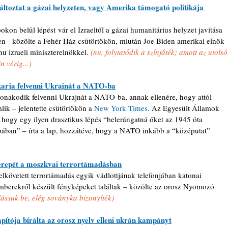
áltoztat a gázai helyzeten, vagy Amerika támogató politikája 
kon belül lépést vár el Izraeltől a gázai humanitárius helyzet javítása 
 - közölte a Fehér Ház csütörtökön, miután Joe Biden amerikai elnök 
u izraeli miniszterelnökkel.
 (nu, folytatódik a színjáték; amott az utolsó
n vérig...)
arja felvenni Ukrajnát a NATO-ba
nakodik felvenni Ukrajnát a NATO-ba, annak ellenére, hogy attól 
ik – jelentette csütörtökön a 
New York Times
. Az Egyesült Államok 
, hogy egy ilyen drasztikus lépés “belerángatná őket az 1945 óta 
ában” – írta a lap, hozzátéve, hogy a NATO inkább a “középutat” 
zerepét a moszkvai terrortámadásban
lkövetett terrortámadás egyik vádlottjának telefonjában katonai 
mberekről készült fényképeket találtak – közölte az orosz Nyomozó 
lássuk be, elég soványka bizonyíték)
pítója bírálta az orosz nyelv elleni ukrán kampányt