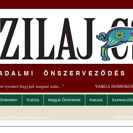
ADALMI ÖNSZERVEZŐDÉS
mi nyomot hagyjak magam után..."
VARGA DOMOKOS
Történelem
Kultúra
Magyar Őstörténet
Kakukk
Szerkesztő
omot hagyjak magam után..."
VARGA D