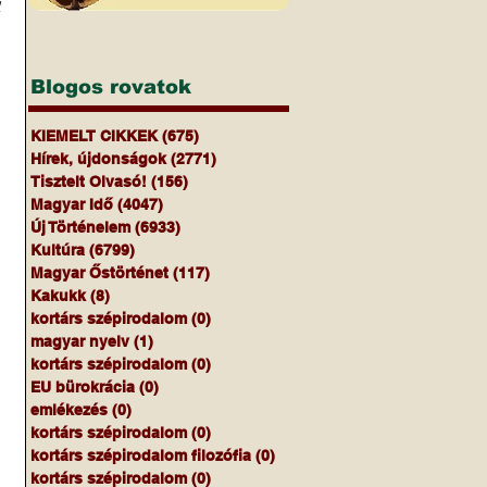
 
Blogos rovatok
KIEMELT CIKKEK
(675)
675 bejegyzés
Hírek, újdonságok
(2771)
2771 bejegyzés
Tisztelt Olvasó!
(156)
156 bejegyzés
Magyar Idő
(4047)
4047 bejegyzés
Új Történelem
(6933)
6933 bejegyzés
Kultúra
(6799)
6799 bejegyzés
Magyar Őstörténet
(117)
117 bejegyzés
Kakukk
(8)
8 bejegyzés
kortárs szépirodalom
(0)
0 bejegyzés
magyar nyelv
(1)
1 bejegyzés
kortárs szépirodalom
(0)
0 bejegyzés
EU bürokrácia
(0)
0 bejegyzés
emlékezés
(0)
0 bejegyzés
kortárs szépirodalom
(0)
0 bejegyzés
kortárs szépirodalom filozófia
(0)
0 bejegyzés
kortárs szépirodalom
(0)
0 bejegyzés