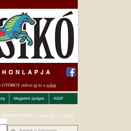
 HONLAPJA
 GYÖRGY művei
itt
és a
wikin
ség
Megjelent újságok
ÁSZF
OMOKOS GYÖRGY művei
itt
és a
wikin