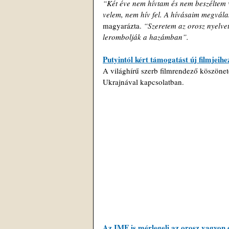
“Két éve nem hívtam és nem beszéltem 
velem, nem hív fel. A hívásaim megvála
magyarázta. 
“Szeretem az orosz nyelve
lerombolják a hazámban”.
Putyintól kért támogatást új filmjeihe
A világhírű szerb filmrendező köszönet
Ukrajnával kapcsolatban.
Az IMF is mérlegeli az orosz vagyon 