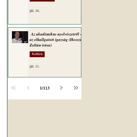
júl. 16.
Az akadémikus nyelvészetről –
az elhallgatott igazság (Hosszú
Zoltán írása)
Kultúra
júl. 11.
1
/
113