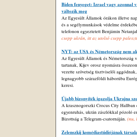
Biden fenyeget: Izrael vagy azonnal v
változik meg
Az Egyesült Államok órákon illetve napo
és a segélymunkások védelme érdekében
telefonon egyeztetett Benjámin Netanjah
csepp ukrán, itt az utolsó csepp paleszti
NYT: az USA és Németország nem ak
Az Egyesült Államok és Németország vo
tartanak, Kijev orosz nyomásra összeoml
vezette szövetség tisztviselői aggódnak
legnagyobb szárazföldi háborúba Európ
keresi.
Újabb bizonyíték igazolja Ukrajna s
A krasznogorszki Crocus City Hallban e
egyenruhás, ukrán zászlókkal pózoló e
Bizottság a Telegram-csatornáján. 
(nu, 
Zelenszkij komédiastúdiójának társala