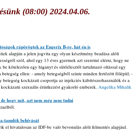
sünk (08:00) 2024.04.06.
tóságok rápörögtek az Engerix B-re, hát én is
tiek alapján a jelen jogvita egy olyan készítmény beadása alóli 
sségről szól, ahol egy 13 éves gyermek azt szeretné elérni, hogy ne 
k be kötelezően egy higanyt és sütőélesztőt tartalmazó oltással egy 
 betegség ellen: - amely betegségből szinte minden fertőzött fölépül; - 
 betegség kockázati csoportja az injekciós kábítószerhasználók és a 
 kockázatú szexuális érintkezést gyakorló emberek. 
Angelika Mihalik
g, de hogy mit, azt nem még nem tudni
raelből.
a-tanulók behívását
 el hivatalosan az IDF-be való bevonulás alóli felmentés alapjául.