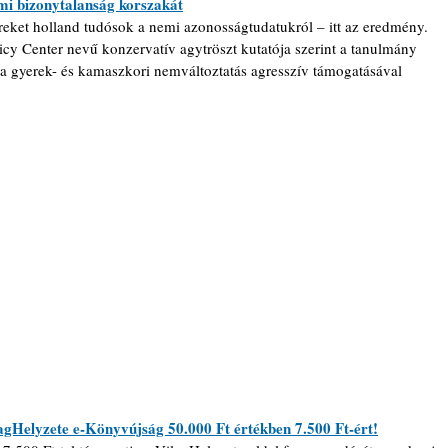
emi bizonytalanság korszakát
ereket holland tudósok a nemi azonosságtudatukról – itt az eredmény. 
icy Center nevű konzervatív agytröszt kutatója szerint a tanulmány 
 a gyerek- és kamaszkori nemváltoztatás agresszív támogatásával 
gHelyzete e-Könyvújság 50.000 Ft értékben 7.500 Ft-ért!