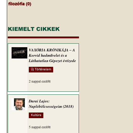
filozófia
(0)
0 bejegyzés
KIEMELT CIKKEK
VAXÓRIA KRÓNIKÁJA ‒ A
Korvid hadművelet és a
Láthatatlan Gépezet évtizede
Új Történelem
2 nappal ezelőtt
Darai Lajos:
Naplóbölcsességeim (2018)
Kultúra
5 nappal ezelőtt