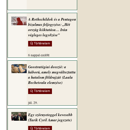
A Rothschildok és a Pentagon
bizalmas feljegyzése: „Hét
ország kiiktatása… Irán
végleges legyőzése”
Új Történelem
 
6 nappal ezelőtt
Geostratégiai dosszié: a
háború, amely megváltoztatta
a hatalom földrajzát (Laala
Bechetoula elemzése)
Új Történelem
júl. 29.
Egy szörnyeteggel kevesebb
(Tarik Cyril Amar jegyzete)
Új Történelem