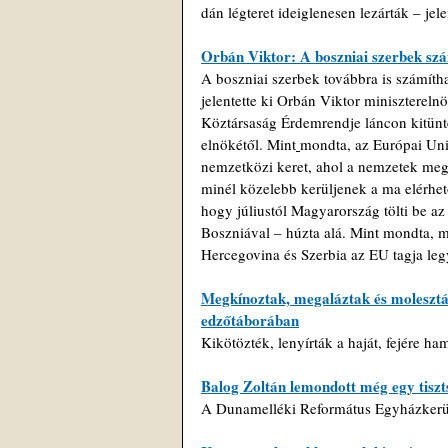
dán légteret ideiglenesen lezárták – jel
Orbán Viktor: A boszniai szerbek s
A boszniai szerbek továbbra is számít
jelentette ki Orbán Viktor minisztereln
Köztársaság Érdemrendje láncon kitünte
elnökétől.
 Mint
mondta, az Európai Unió
nemzetközi keret, ahol a nemzetek meg
minél közelebb kerüljenek a ma elérhe
hogy júliustól Magyarország tölti be a
Boszniával – húzta alá. Mint mondta, m
Hercegovina és Szerbia az EU tagja legy
Megkínoztak, megaláztak és molesztál
edzőtáborában
Kikötözték, lenyírták a haját, fejére ha
Balog Zoltán lemondott még egy tiszt
A Dunamelléki Református Egyházkerüle