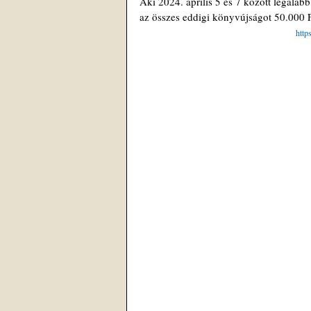
Aki 2024. április 5 és 7 között legaláb
az összes eddigi könyvújságot 50.000 Ft
htt