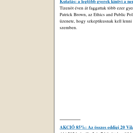
Kutatás: a legtöbb gyerek kinövi a n
Tizenöt éven át faggattak több ezer gy
Patrick Brown, az Ethics and Public Pol
üzenete, hogy szkeptikusnak kell lenni
szemben.
AKCIÓ 85%: Az összes eddigi 20 Vila