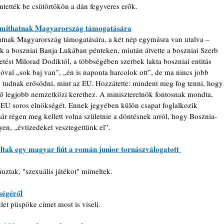
entették be csütörtökön a dán fegyveres erők.
zámíthatnak Magyarország támogatására
hatnak Magyarország támogatására, a két nép egymásra van utalva – 
ök a boszniai Banja Lukában pénteken, miután átvette a boszniai Szerb 
tést Milorad Dodiktól, a többségében szerbek lakta boszniai entitás 
val „sok baj van”, „én is naponta harcolok ott”, de ma nincs jobb 
 tudnak erősödni, mint az EU. Hozzátette: mindent meg fog tenni, hogy
tő legjobb nemzetközi kerethez. A miniszterelnök fontosnak mondta, 
z EU soros elnökségét. Ennek jegyében külön csapat foglalkozik 
ár régen meg kellett volna születnie a döntésnek arról, hogy Bosznia-
en, „évtizedeket vesztegettünk el”. 
tak egy magyar fiút a román junior tornászválogatott 
muztak, "szexuális játékot" mímeltek.
ségéről
t püspöke címet most is viseli.