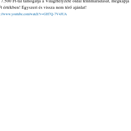
b 7.500 Ft-tal támogatja a VilagHelyzete oldal fennmaradását, megkapja 
 értékben! Egyszeri és vissza nem térő ajánlat! 
ps://www.youtube.com/watch?v=GH7Q-7V4JUA