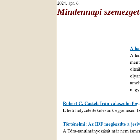
2024. ápr. 6.
Mindennapi szemezgeté
A ha
A fen
mente
oltsá
olyan
amely
nagy
Robert C. Castel: Irán válaszolni fo
E heti helyzetértékelésünk egyenesen Iz
Történelmi: Az IDF megkezdte a jesiv
A Tóra-tanulmányozását már nem ismerik