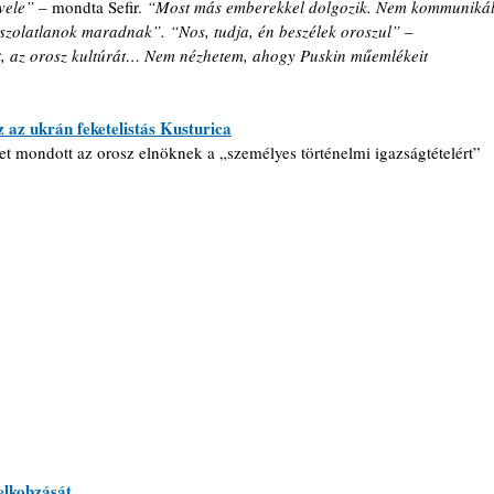
vele” 
– mondta Sefir.
 “Most más emberekkel dolgozik. Nem kommunikál
szolatlanok maradnak”. “Nos, tudja, én beszélek oroszul” 
– 
t, az orosz kultúrát… Nem nézhetem, ahogy Puskin műemlékeit 
z az ukrán feketelistás Kusturica
et mondott az orosz elnöknek a „személyes történelmi igazságtételért” 
elkobzását